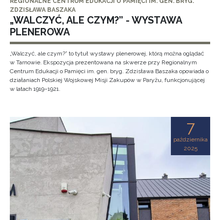
REGIONALNE CENTRUM EDUKACJI O PAMIĘCI IM. GEN. BRYG.
ZDZISŁAWA BASZAKA
„WALCZYĆ, ALE CZYM?” - WYSTAWA
PLENEROWA
„Walczyć, ale czym?” to tytuł wystawy plenerowej, którą można oglądać
w Tarnowie. Ekspozycja prezentowana na skwerze przy Regionalnym
Centrum Edukacji o Pamięci im. gen. bryg. Zdzisława Baszaka opowiada o
działaniach Polskiej Wojskowej Misji Zakupów w Paryżu, funkcjonującej
w latach 1919–1921.
7
października
2025