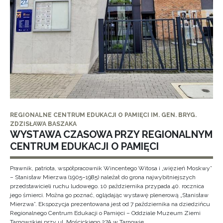
REGIONALNE CENTRUM EDUKACJI O PAMIĘCI IM. GEN. BRYG.
ZDZISŁAWA BASZAKA
WYSTAWA CZASOWA PRZY REGIONALNYM
CENTRUM EDUKACJI O PAMIĘCI
Prawnik, patriota, współpracownik Wincentego Witosa i „więzień Moskwy”
– Stanisław Mierzwa (1905–1985) należał do grona najwybitniejszych
przedstawicieli ruchu ludowego. 10 października przypada 40. rocznica
jego śmierci. Można go poznać, oglądając wystawę plenerową „Stanisław
Mierzwa”. Ekspozycja prezentowana jest od 7 października na dziedzińcu
Regionalnego Centrum Edukacji o Pamięci – Oddziale Muzeum Ziemi
Tarnowskiej przy ul. Mościckiego 27A w Tarnowie.