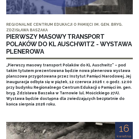
REGIONALNE CENTRUM EDUKACJI O PAMIĘCI IM. GEN. BRYG.
ZDZISŁAWA BASZAKA
PIERWSZY MASOWY TRANSPORT
POLAKÓW DO KL AUSCHWITZ - WYSTAWA
PLENEROWA
„Pierwszy masowy transport Polaków do KL Auschwitz” – pod
takim tytułem prezentowana będzie nowa plenerowa wystawa
planszowa przygotowana przez Instytut Pamięci Narodowej. Jej
inauguracja odbyła się w piątek, 12 czerwca 2026 r. o godz. 12:00
przy budynku Regionalnego Centrum Edukacji o Pamięci im. gen.
bryg. Zdzisława Baszaka w Tarnowie (ul. Mościckiego 27A).
Wystawa będzie dostępna dla zwiedzających bezpłatnie do
końca sierpnia 2026 roku.
16
kwietnia