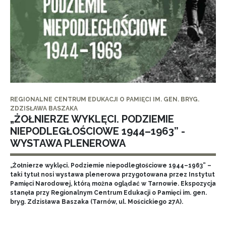
REGIONALNE CENTRUM EDUKACJI O PAMIĘCI IM. GEN. BRYG.
ZDZISŁAWA BASZAKA
„ŻOŁNIERZE WYKLĘCI. PODZIEMIE
NIEPODLEGŁOŚCIOWE 1944–1963” -
WYSTAWA PLENEROWA
„Żołnierze wyklęci. Podziemie niepodległościowe 1944–1963” –
taki tytuł nosi wystawa plenerowa przygotowana przez Instytut
Pamięci Narodowej, którą można oglądać w Tarnowie. Ekspozycja
stanęła przy Regionalnym Centrum Edukacji o Pamięci im. gen.
bryg. Zdzisława Baszaka (Tarnów, ul. Mościckiego 27A).