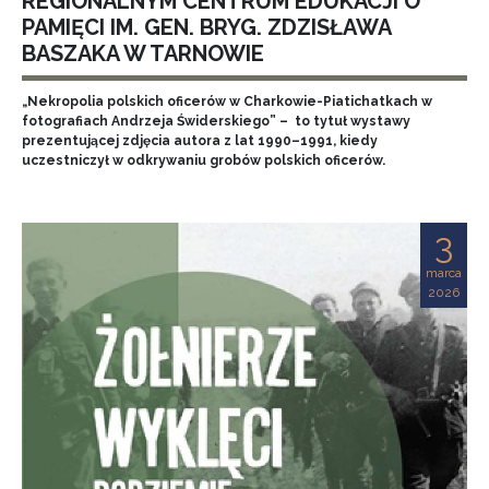
REGIONALNYM CENTRUM EDUKACJI O
PAMIĘCI IM. GEN. BRYG. ZDZISŁAWA
BASZAKA W TARNOWIE
„Nekropolia polskich oficerów w Charkowie-Piatichatkach w
fotografiach Andrzeja Świderskiego” – to tytuł wystawy
prezentującej zdjęcia autora z lat 1990–1991, kiedy
uczestniczył w odkrywaniu grobów polskich oficerów.
3
marca
2026