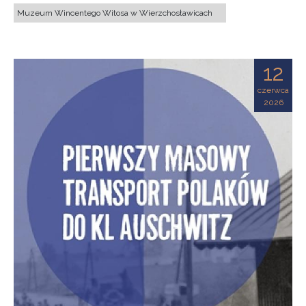
Muzeum Wincentego Witosa w Wierzchosławicach
12
czerwca
2026