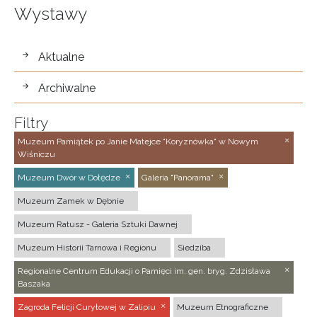
Wystawy
wystawy
Aktualne
Archiwalne
Filtry
Muzeum Pamiątek po Janie Matejce "Koryznówka" w Nowym
Wiśniczu
Muzeum Dwór w Dołędze
Galeria "Panorama"
Muzeum Zamek w Dębnie
Muzeum Ratusz - Galeria Sztuki Dawnej
Muzeum Historii Tarnowa i Regionu
Siedziba
Regionalne Centrum Edukacji o Pamięci im. gen. bryg. Zdzisława
Baszaka
Zagroda Felicji Curyłowej w Zalipiu
Muzeum Etnograficzne