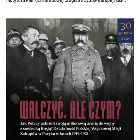
Instytutu Pamięci Narodowej „Zagłada Żydów europejskich”.
30
grudnia
2025