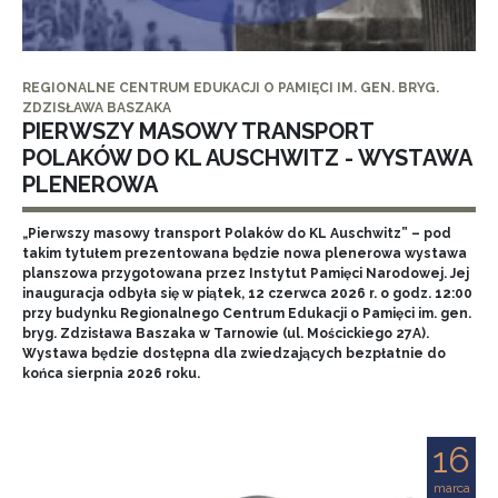
REGIONALNE CENTRUM EDUKACJI O PAMIĘCI IM. GEN. BRYG.
ZDZISŁAWA BASZAKA
PIERWSZY MASOWY TRANSPORT
POLAKÓW DO KL AUSCHWITZ - WYSTAWA
PLENEROWA
„Pierwszy masowy transport Polaków do KL Auschwitz” – pod
takim tytułem prezentowana będzie nowa plenerowa wystawa
planszowa przygotowana przez Instytut Pamięci Narodowej. Jej
inauguracja odbyła się w piątek, 12 czerwca 2026 r. o godz. 12:00
przy budynku Regionalnego Centrum Edukacji o Pamięci im. gen.
bryg. Zdzisława Baszaka w Tarnowie (ul. Mościckiego 27A).
Wystawa będzie dostępna dla zwiedzających bezpłatnie do
końca sierpnia 2026 roku.
16
marca