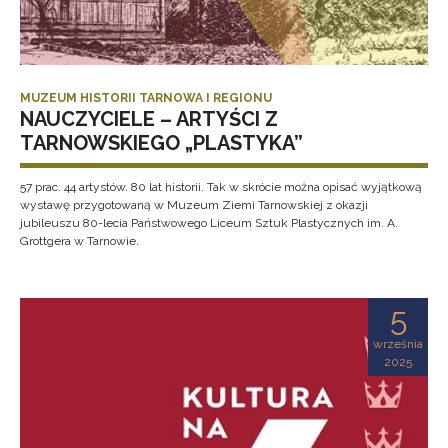
MUZEUM HISTORII TARNOWA I REGIONU
NAUCZYCIELE – ARTYŚCI Z
TARNOWSKIEGO „PLASTYKA”
57 prac. 44 artystów. 80 lat historii. Tak w skrócie można opisać wyjątkową
wystawę przygotowaną w Muzeum Ziemi Tarnowskiej z okazji
jubileuszu 80-lecia Państwowego Liceum Sztuk Plastycznych im. A.
Grottgera w Tarnowie.
5
września
2025