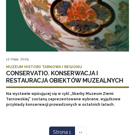
12 maja, 2025
MUZEUM HISTORII TARNOWA I REGIONU
CONSERVATIO. KONSERWACJA I
RESTAURACJA OBIEKTÓW MUZEALNYCH
Na wystawie wpisującej się w cykl „Skarby Muzeum Ziemi
Tarnowskiej” zostaną zaprezentowane wybrane, wyjątkowe
przykłady konserwacji prowadzonych w ostatnich latach.
Stronicowanie
Następna strona
Strona 1
››