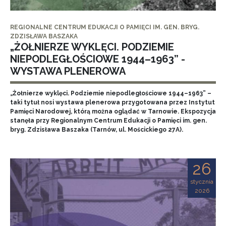
REGIONALNE CENTRUM EDUKACJI O PAMIĘCI IM. GEN. BRYG.
ZDZISŁAWA BASZAKA
„ŻOŁNIERZE WYKLĘCI. PODZIEMIE
NIEPODLEGŁOŚCIOWE 1944–1963” -
WYSTAWA PLENEROWA
„Żołnierze wyklęci. Podziemie niepodległościowe 1944–1963” –
taki tytuł nosi wystawa plenerowa przygotowana przez Instytut
Pamięci Narodowej, którą można oglądać w Tarnowie. Ekspozycja
stanęła przy Regionalnym Centrum Edukacji o Pamięci im. gen.
bryg. Zdzisława Baszaka (Tarnów, ul. Mościckiego 27A).
26
stycznia
2026