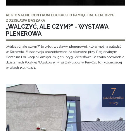
REGIONALNE CENTRUM EDUKACJI O PAMIĘCI IM. GEN. BRYG.
ZDZISŁAWA BASZAKA
„WALCZYĆ, ALE CZYM?” - WYSTAWA
PLENEROWA
„Walczyć, ale czym?” to tytuł wystawy plenerowej, którą można oglądać
w Tarnowie. Ekspozycja prezentowana na skwerze przy Regionalnym
Centrum Edukacji o Pamięci im. gen. bryg. Zdzisława Baszaka opowiada o
działaniach Polskiej Wojskowej Misji Zakupów w Paryżu, funkcjonującej
w latach 1919–1921.
7
października
2025