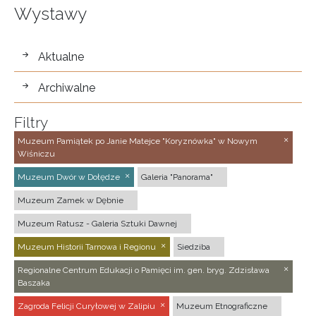
Wystawy
wystawy
Aktualne
Archiwalne
Filtry
Muzeum Pamiątek po Janie Matejce "Koryznówka" w Nowym
Wiśniczu
Muzeum Dwór w Dołędze
Galeria "Panorama"
Muzeum Zamek w Dębnie
Muzeum Ratusz - Galeria Sztuki Dawnej
Muzeum Historii Tarnowa i Regionu
Siedziba
Regionalne Centrum Edukacji o Pamięci im. gen. bryg. Zdzisława
Baszaka
Zagroda Felicji Curyłowej w Zalipiu
Muzeum Etnograficzne