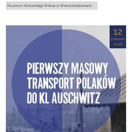
Muzeum Wincentego Witosa w Wierzchosławicach
12
czerwca
2026