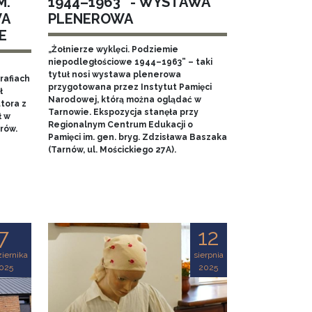
M.
1944–1963” - WYSTAWA
WA
PLENEROWA
E
„Żołnierze wyklęci. Podziemie
niepodległościowe 1944–1963” – taki
tytuł nosi wystawa plenerowa
rafiach
przygotowana przez Instytut Pamięci
ł
Narodowej, którą można oglądać w
tora z
Tarnowie. Ekspozycja stanęła przy
ł w
Regionalnym Centrum Edukacji o
rów.
Pamięci im. gen. bryg. Zdzisława Baszaka
(Tarnów, ul. Mościckiego 27A).
7
12
iernika
sierpnia
025
2025