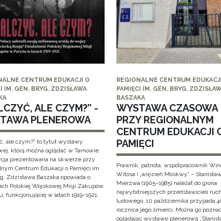
NALNE CENTRUM EDUKACJI O
REGIONALNE CENTRUM EDUKACJI
I IM. GEN. BRYG. ZDZISŁAWA
PAMIĘCI IM. GEN. BRYG. ZDZISŁA
KA
BASZAKA
CZYĆ, ALE CZYM?” -
WYSTAWA CZASOWA
TAWA PLENEROWA
PRZY REGIONALNYM
CENTRUM EDUKACJI 
PAMIĘCI
ć, ale czym?” to tytuł wystawy
wej, którą można oglądać w Tarnowie.
cja prezentowana na skwerze przy
Prawnik, patriota, współpracownik Wi
lnym Centrum Edukacji o Pamięci im.
Witosa i „więzień Moskwy” – Stanisła
yg. Zdzisława Baszaka opowiada o
Mierzwa (1905–1985) należał do grona
iach Polskiej Wojskowej Misji Zakupów
najwybitniejszych przedstawicieli ruc
, funkcjonującej w latach 1919–1921.
ludowego. 10 października przypada 4
rocznica jego śmierci. Można go pozna
oglądając wystawę plenerową „Stanis