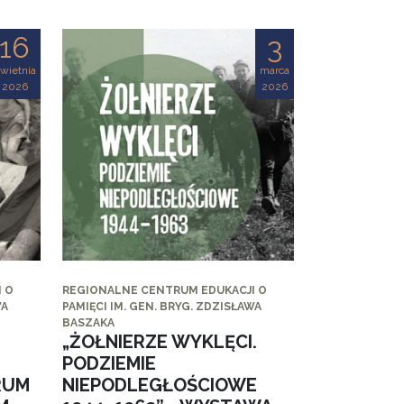
16
3
wietnia
marca
2026
2026
 O
REGIONALNE CENTRUM EDUKACJI O
WA
PAMIĘCI IM. GEN. BRYG. ZDZISŁAWA
BASZAKA
„ŻOŁNIERZE WYKLĘCI.
PODZIEMIE
RUM
NIEPODLEGŁOŚCIOWE