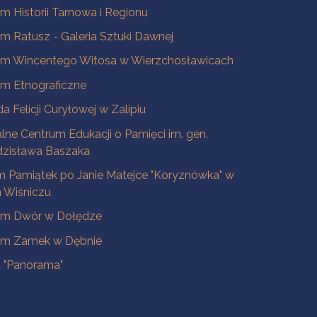
 Historii Tarnowa i Regionu
 Ratusz - Galeria Sztuki Dawnej
m Wincentego Witosa w Wierzchosławicach
m Etnograficzne
a Felicji Curyłowej w Zalipiu
lne Centrum Edukacji o Pamięci im. gen.
dzisława Baszaka
 Pamiątek po Janie Matejce "Koryznówka" w
Wiśniczu
m Dwór w Dołędze
m Zamek w Dębnie
a "Panorama"