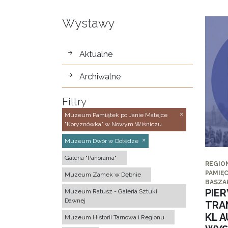
Wystawy
wystawy
Aktualne
Archiwalne
Filtry
Muzeum Pamiątek po Janie Matejce
"Koryznówka" w Nowym Wiśniczu
Muzeum Dwór w Dołędze
Galeria "Panorama"
REGIO
PAMIĘC
Muzeum Zamek w Dębnie
BASZA
PIE
Muzeum Ratusz - Galeria Sztuki
Dawnej
TRA
KL 
Muzeum Historii Tarnowa i Regionu