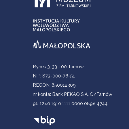
Informacje kontaktowe
Rynek 3, 33-100 Tarnów
NIP: 873-000-76-51
REGON: 850012309
nr konta: Bank PEKAO S.A. O/Tarnów
96 1240 1910 1111 0000 0898 4744