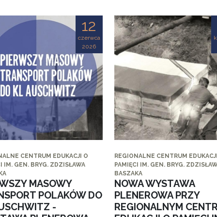
12
czerwca
k
2026
NALNE CENTRUM EDUKACJI O
REGIONALNE CENTRUM EDUKACJI
I IM. GEN. BRYG. ZDZISŁAWA
PAMIĘCI IM. GEN. BRYG. ZDZISŁA
KA
BASZAKA
RWSZY MASOWY
NOWA WYSTAWA
NSPORT POLAKÓW DO
PLENEROWA PRZY
AUSCHWITZ -
REGIONALNYM CENT