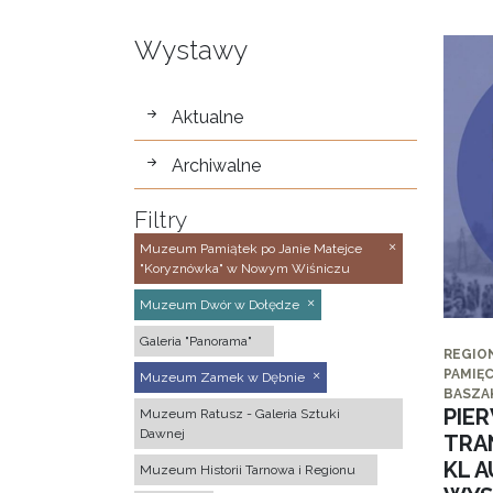
Wystawy
wystawy
Aktualne
Archiwalne
Filtry
Muzeum Pamiątek po Janie Matejce
"Koryznówka" w Nowym Wiśniczu
Muzeum Dwór w Dołędze
Galeria "Panorama"
REGIO
PAMIĘC
Muzeum Zamek w Dębnie
BASZA
PIE
Muzeum Ratusz - Galeria Sztuki
Dawnej
TRA
KL 
Muzeum Historii Tarnowa i Regionu