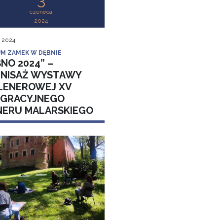
czerwca
2024
, 2024
M ZAMEK W DĘBNIE
NO 2024” –
NISAŻ WYSTAWY
LENEROWEJ XV
EGRACYJNEGO
NERU MALARSKIEGO