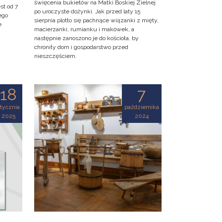
święcenia bukietów na Matki Boskiej Zielnej
st od 7
po uroczyste dożynki. Jak przed laty 15
ego
sierpnia plotło się pachnące wiązanki z mięty,
e
macierzanki, rumianku i makówek, a
następnie zanoszono je do kościoła, by
chroniły dom i gospodarstwo przed
nieszczęściem.
18
7
tycznia
października
2025
2024