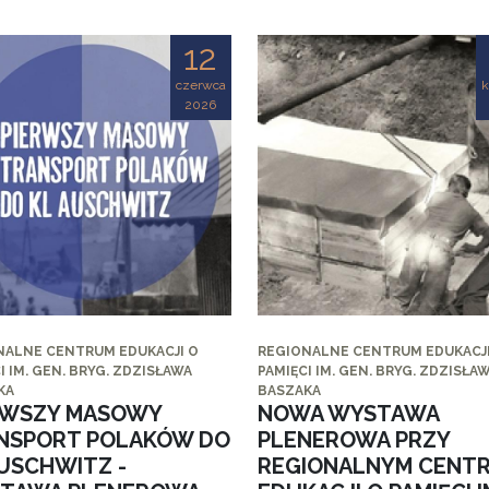
12
czerwca
k
2026
NALNE CENTRUM EDUKACJI O
REGIONALNE CENTRUM EDUKACJI
I IM. GEN. BRYG. ZDZISŁAWA
PAMIĘCI IM. GEN. BRYG. ZDZISŁA
KA
BASZAKA
RWSZY MASOWY
NOWA WYSTAWA
NSPORT POLAKÓW DO
PLENEROWA PRZY
AUSCHWITZ -
REGIONALNYM CENT