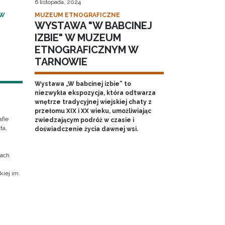
6 listopada, 2024
 W
MUZEUM ETNOGRAFICZNE
WYSTAWA "W BABCINEJ
IZBIE" W MUZEUM
ETNOGRAFICZNYM W
TARNOWIE
Wystawa „W babcinej izbie” to
niezwykła ekspozycja, która odtwarza
wnętrze tradycyjnej wiejskiej chaty z
przełomu XIX i XX wieku, umożliwiając
fie
zwiedzającym podróż w czasie i
ta,
doświadczenie życia dawnej wsi.
cach
iej im.