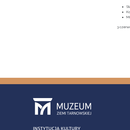
St
Ko
M
3 czerwc
Stron