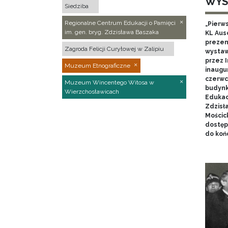
WYS
Siedziba
Regionalne Centrum Edukacji o Pamięci
„Pierw
im. gen. bryg. Zdzisława Baszaka
KL Aus
prezen
Zagroda Felicji Curyłowej w Zalipiu
wystaw
przez I
Muzeum Etnograficzne
inaugur
czerwca
Muzeum Wincentego Witosa w
budynk
Wierzchosławicach
Edukacj
Zdzisł
Mościc
dostęp
do końc