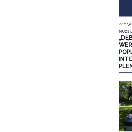
27 maja
MUZEU
„DĘB
WER
POP
INT
PLE