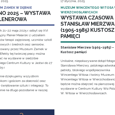
, 2025
17 stycznia, 2025
M ZAMEK W DĘBNIE
MUZEUM WINCENTEGO WITOSA
NO 2025 – WYSTAWA
WIERZCHOSŁAWICACH
WYSTAWA CZASOWA
LENEROWA
STANISŁAW MIERZWA
(1905-1985) KUSTOSZ
h 21–22 maja 2025 r. odbył się XVI
PAMIĘCI
cyjny Plener Malarski z udziałem
ów terapii zajęciowej, uczniów szkół
owych i średnich oraz seniorów,
Stanisław Mierzwa (1905–1985) –
izowany przez Muzeum Zamek w
Kustosz pamięci
 Efekty tej twórczej pracy można
ać na wystawie w siedzibie
Unikalne, niepokazywane dotąd fotogra
iego Centrum Kultury w Jastwi do 27
Stanisława Mierzwy, polskiego adwoka
5 r.
patrioty, bliskiego współpracownika
Wincentego Witosa i twórcy Muzeum
nie dziękujemy wszystkim
Wincentego Witosa w Wierzchosławi
ikom i gościom za obecność oraz
będzie można obejrzeć na planszowej
świętowanie sztuki i integracji. To
wystawie w Centrum Kultury Wsi Polsk
nie na długo pozostanie w naszej
W. Witosa w Wierzchosławicach.
!
3