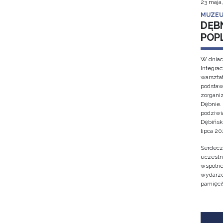
23 maja
MUZEU
DĘB
POP
W dniac
Integra
warsztat
podstaw
zorgan
Dębnie.
podziwi
Dębińsk
lipca 202
Serdecz
uczestn
wspólne 
wydarze
pamięci