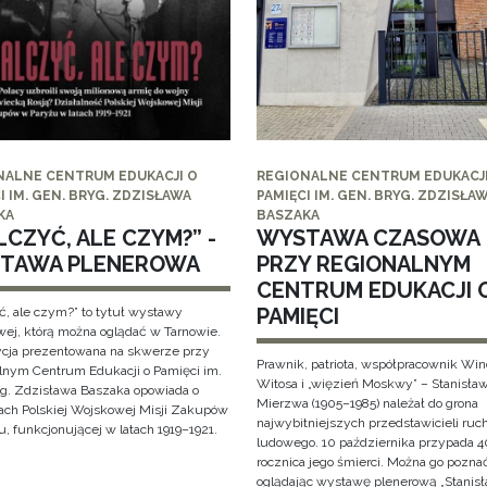
NALNE CENTRUM EDUKACJI O
REGIONALNE CENTRUM EDUKACJI
I IM. GEN. BRYG. ZDZISŁAWA
PAMIĘCI IM. GEN. BRYG. ZDZISŁA
KA
BASZAKA
CZYĆ, ALE CZYM?” -
WYSTAWA CZASOWA
TAWA PLENEROWA
PRZY REGIONALNYM
CENTRUM EDUKACJI 
PAMIĘCI
ć, ale czym?” to tytuł wystawy
wej, którą można oglądać w Tarnowie.
cja prezentowana na skwerze przy
Prawnik, patriota, współpracownik Wi
lnym Centrum Edukacji o Pamięci im.
Witosa i „więzień Moskwy” – Stanisła
yg. Zdzisława Baszaka opowiada o
Mierzwa (1905–1985) należał do grona
iach Polskiej Wojskowej Misji Zakupów
najwybitniejszych przedstawicieli ruc
, funkcjonującej w latach 1919–1921.
ludowego. 10 października przypada 4
rocznica jego śmierci. Można go pozna
oglądając wystawę plenerową „Stanis