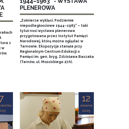
M.
1944–1963” - WYSTAWA
WA
PLENEROWA
E
„Żołnierze wyklęci. Podziemie
niepodległościowe 1944–1963” – taki
tytuł nosi wystawa plenerowa
rafiach
przygotowana przez Instytut Pamięci
ł
Narodowej, którą można oglądać w
tora z
Tarnowie. Ekspozycja stanęła przy
ł w
Regionalnym Centrum Edukacji o
rów.
Pamięci im. gen. bryg. Zdzisława Baszaka
(Tarnów, ul. Mościckiego 27A).
7
12
iernika
sierpnia
025
2025