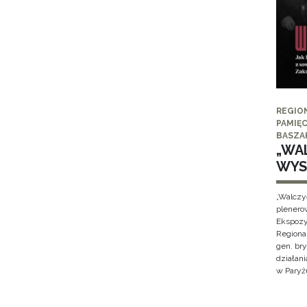
REGIO
PAMIĘC
BASZA
„WAL
WYS
„Walczy
plenero
Ekspozy
Regiona
gen. br
działan
w Paryżu