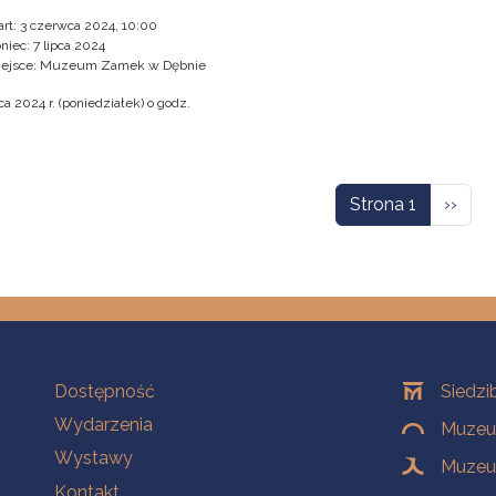
art:
3 czerwca 2024, 10:00
niec:
7 lipca 2024
iejsce: Muzeum Zamek w Dębnie
a 2024 r. (poniedziałek) o godz.
icowanie
Nastę
Strona 1
››
Na skróty
Oddziały
Dostępność
Siedzi
Wydarzenia
Muzeum
Wystawy
Muzeum
Kontakt