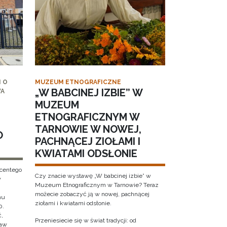
 O
MUZEUM ETNOGRAFICZNE
„W BABCINEJ IZBIE” W
WA
MUZEUM
ETNOGRAFICZNYM W
TARNOWIE W NOWEJ,
O
PACHNĄCEJ ZIOŁAMI I
KWIATAMI ODSŁONIE
ncentego
Czy znacie wystawę „W babcinej izbie” w
w
Muzeum Etnograficznym w Tarnowie? Teraz
możecie zobaczyć ją w nowej, pachnącej
hu
ziołami i kwiatami odsłonie.
0.
ć,
Przeniesiecie się w świat tradycji: od
ław