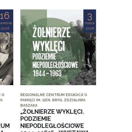
16
3
wietnia
marca
2026
2026
 O
REGIONALNE CENTRUM EDUKACJI O
WA
PAMIĘCI IM. GEN. BRYG. ZDZISŁAWA
BASZAKA
„ŻOŁNIERZE WYKLĘCI.
PODZIEMIE
RUM
NIEPODLEGŁOŚCIOWE