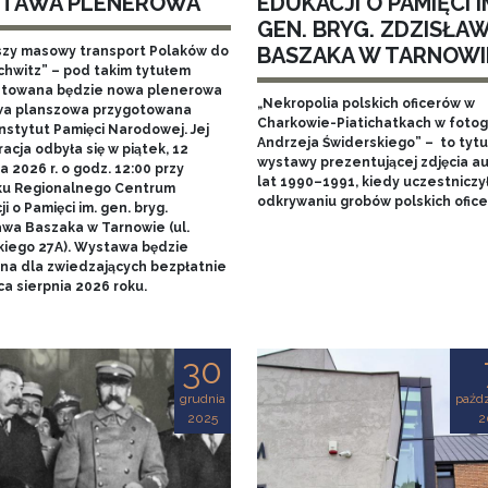
TAWA PLENEROWA
EDUKACJI O PAMIĘCI I
GEN. BRYG. ZDZISŁA
BASZAKA W TARNOWI
szy masowy transport Polaków do
chwitz” – pod takim tytułem
towana będzie nowa plenerowa
„Nekropolia polskich oficerów w
a planszowa przygotowana
Charkowie-Piatichatkach w fotog
nstytut Pamięci Narodowej. Jej
Andrzeja Świderskiego” – to tytu
acja odbyła się w piątek, 12
wystawy prezentującej zdjęcia au
 2026 r. o godz. 12:00 przy
lat 1990–1991, kiedy uczestniczy
u Regionalnego Centrum
odkrywaniu grobów polskich ofice
i o Pamięci im. gen. bryg.
awa Baszaka w Tarnowie (ul.
kiego 27A). Wystawa będzie
na dla zwiedzających bezpłatnie
a sierpnia 2026 roku.
30
grudnia
paźdz
2025
2