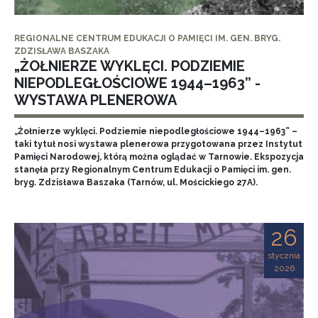
REGIONALNE CENTRUM EDUKACJI O PAMIĘCI IM. GEN. BRYG.
ZDZISŁAWA BASZAKA
„ŻOŁNIERZE WYKLĘCI. PODZIEMIE
NIEPODLEGŁOŚCIOWE 1944–1963” -
WYSTAWA PLENEROWA
„Żołnierze wyklęci. Podziemie niepodległościowe 1944–1963” –
taki tytuł nosi wystawa plenerowa przygotowana przez Instytut
Pamięci Narodowej, którą można oglądać w Tarnowie. Ekspozycja
stanęła przy Regionalnym Centrum Edukacji o Pamięci im. gen.
bryg. Zdzisława Baszaka (Tarnów, ul. Mościckiego 27A).
26
stycznia
2026