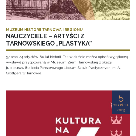
MUZEUM HISTORII TARNOWA I REGIONU
NAUCZYCIELE – ARTYŚCI Z
TARNOWSKIEGO „PLASTYKA”
57 prac. 44 artystów. 80 lat historii. Tak w skrócie można opisać wyjątkową
wystawę przygotowaną w Muzeum Ziemi Tarnowskiej z okazji
jubileuszu 80-lecia Państwowego Liceum Sztuk Plastycznych im. A.
Grottgera w Tarnowie.
5
września
2025