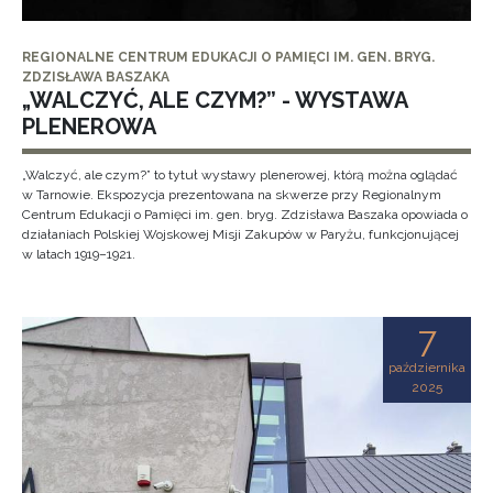
REGIONALNE CENTRUM EDUKACJI O PAMIĘCI IM. GEN. BRYG.
ZDZISŁAWA BASZAKA
„WALCZYĆ, ALE CZYM?” - WYSTAWA
PLENEROWA
„Walczyć, ale czym?” to tytuł wystawy plenerowej, którą można oglądać
w Tarnowie. Ekspozycja prezentowana na skwerze przy Regionalnym
Centrum Edukacji o Pamięci im. gen. bryg. Zdzisława Baszaka opowiada o
działaniach Polskiej Wojskowej Misji Zakupów w Paryżu, funkcjonującej
w latach 1919–1921.
7
października
2025