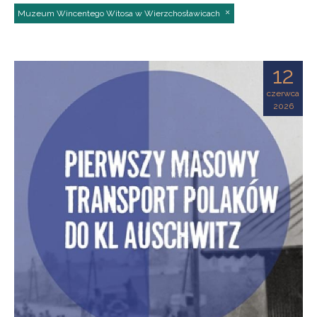
Muzeum Wincentego Witosa w Wierzchosławicach
12
czerwca
2026