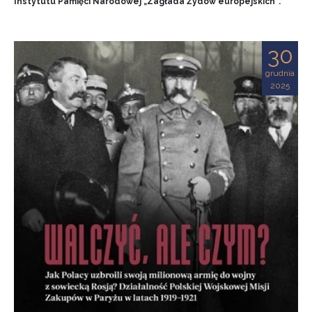
Instytutu Pamięci Narodowej „Zagłada Żydów europejskich”.
30
grudnia
2025