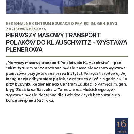
REGIONALNE CENTRUM EDUKACJI O PAMIĘCI IM. GEN. BRYG.
ZDZISŁAWA BASZAKA
PIERWSZY MASOWY TRANSPORT
POLAKÓW DO KL AUSCHWITZ - WYSTAWA
PLENEROWA
„Pierwszy masowy transport Polaków do KL Auschwitz” – pod
takim tytułem prezentowana będzie nowa plenerowa wystawa
planszowa przygotowana przez Instytut Pamięci Narodowej. Jej
inauguracja odbyła się w piątek, 12 czerwca 2026 r. o godz. 12:00
przy budynku Regionalnego Centrum Edukacji o Pamięci im. gen.
bryg. Zdzisława Baszaka w Tarnowie (ul. Mościckiego 27A).
Wystawa będzie dostępna dla zwiedzających bezpłatnie do
końca sierpnia 2026 roku.
16
marca