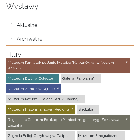
Wystawy
wystawy
Aktualne
Archiwalne
Filtry
Muzeum Pamiątek po Janie Matejce "Koryznówka" w Nowym
Wiśniczu
Muzeum Dwór w Dołędze
Galeria "Panorama"
Muzeum Zamek w Dębnie
Muzeum Ratusz - Galeria Sztuki Dawnej
Muzeum Historii Tarnowa i Regionu
Siedziba
Regionalne Centrum Edukacji o Pamięci im. gen. bryg. Zdzisława
Baszaka
Zagroda Felicji Curyłowej w Zalipiu
Muzeum Etnograficzne