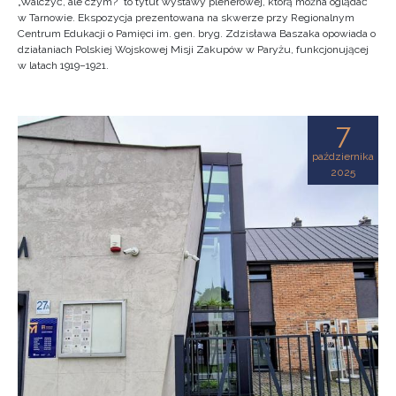
„Walczyć, ale czym?” to tytuł wystawy plenerowej, którą można oglądać
w Tarnowie. Ekspozycja prezentowana na skwerze przy Regionalnym
Centrum Edukacji o Pamięci im. gen. bryg. Zdzisława Baszaka opowiada o
działaniach Polskiej Wojskowej Misji Zakupów w Paryżu, funkcjonującej
w latach 1919–1921.
7
października
2025