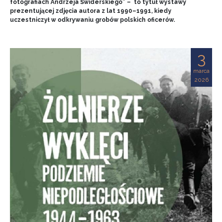
fotografiach Andrzeja Świderskiego” – to tytuł wystawy
prezentującej zdjęcia autora z lat 1990–1991, kiedy
uczestniczył w odkrywaniu grobów polskich oficerów.
3
marca
2026