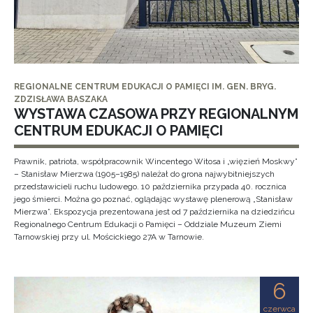
REGIONALNE CENTRUM EDUKACJI O PAMIĘCI IM. GEN. BRYG.
ZDZISŁAWA BASZAKA
WYSTAWA CZASOWA PRZY REGIONALNYM
CENTRUM EDUKACJI O PAMIĘCI
Prawnik, patriota, współpracownik Wincentego Witosa i „więzień Moskwy”
– Stanisław Mierzwa (1905–1985) należał do grona najwybitniejszych
przedstawicieli ruchu ludowego. 10 października przypada 40. rocznica
jego śmierci. Można go poznać, oglądając wystawę plenerową „Stanisław
Mierzwa”. Ekspozycja prezentowana jest od 7 października na dziedzińcu
Regionalnego Centrum Edukacji o Pamięci – Oddziale Muzeum Ziemi
Tarnowskiej przy ul. Mościckiego 27A w Tarnowie.
6
czerwca