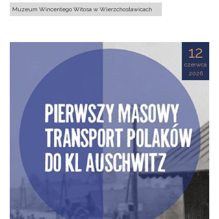
Muzeum Wincentego Witosa w Wierzchosławicach
12
czerwca
2026