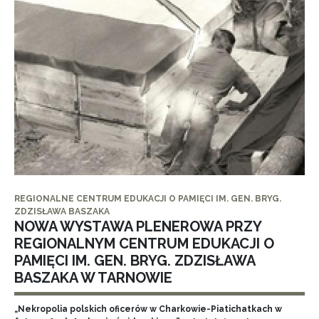
REGIONALNE CENTRUM EDUKACJI O PAMIĘCI IM. GEN. BRYG.
ZDZISŁAWA BASZAKA
NOWA WYSTAWA PLENEROWA PRZY
REGIONALNYM CENTRUM EDUKACJI O
PAMIĘCI IM. GEN. BRYG. ZDZISŁAWA
BASZAKA W TARNOWIE
„Nekropolia polskich oficerów w Charkowie-Piatichatkach w