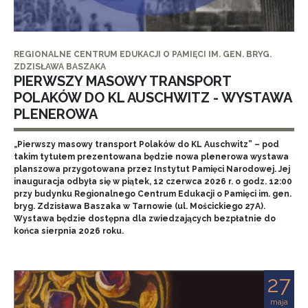
REGIONALNE CENTRUM EDUKACJI O PAMIĘCI IM. GEN. BRYG.
ZDZISŁAWA BASZAKA
PIERWSZY MASOWY TRANSPORT
POLAKÓW DO KL AUSCHWITZ - WYSTAWA
PLENEROWA
„Pierwszy masowy transport Polaków do KL Auschwitz” – pod
takim tytułem prezentowana będzie nowa plenerowa wystawa
planszowa przygotowana przez Instytut Pamięci Narodowej. Jej
inauguracja odbyła się w piątek, 12 czerwca 2026 r. o godz. 12:00
przy budynku Regionalnego Centrum Edukacji o Pamięci im. gen.
bryg. Zdzisława Baszaka w Tarnowie (ul. Mościckiego 27A).
Wystawa będzie dostępna dla zwiedzających bezpłatnie do
końca sierpnia 2026 roku.
27
maja