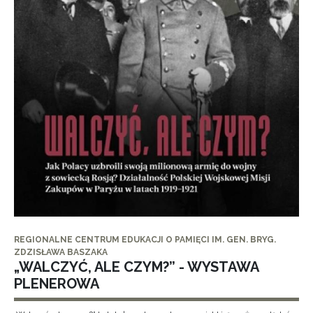
REGIONALNE CENTRUM EDUKACJI O PAMIĘCI IM. GEN. BRYG.
ZDZISŁAWA BASZAKA
„WALCZYĆ, ALE CZYM?” - WYSTAWA
PLENEROWA