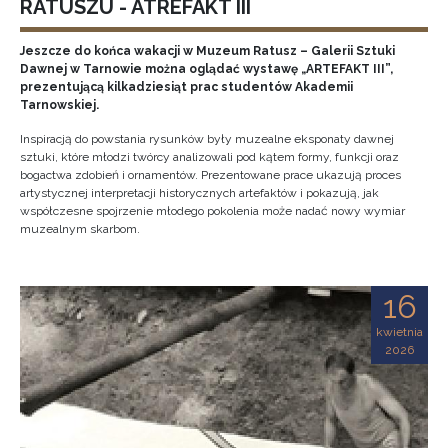
RATUSZU - ATREFAKT III
Jeszcze do końca wakacji w Muzeum Ratusz – Galerii Sztuki
Dawnej w Tarnowie można oglądać wystawę „ARTEFAKT III”,
prezentującą kilkadziesiąt prac studentów Akademii
Tarnowskiej.
Inspiracją do powstania rysunków były muzealne eksponaty dawnej
sztuki, które młodzi twórcy analizowali pod kątem formy, funkcji oraz
bogactwa zdobień i ornamentów. Prezentowane prace ukazują proces
artystycznej interpretacji historycznych artefaktów i pokazują, jak
współczesne spojrzenie młodego pokolenia może nadać nowy wymiar
muzealnym skarbom.
16
kwietnia
2026