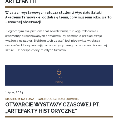
ARTEFAKT II
W salach wystawowych ratusza studenci Wydziału Sztuki
Akademii Tarnowskiej oddali się temu, co w muzeum robić warto
– uważnej obserwacji.
Z ogromnym skupieniem analizowali formę, funkcję, zdobienia i
ornamenty eksponowanych artefaktów, by następnie przelać swoje
wrażenia na papier. Efektem tych działań jest niezwykła wystawa
rysunków, które pokazują proces artystycznego odwzorowania dawnej
sztuki – z perspektywy młodych twórców.
5
lipca
2024
1 lipca, 2024
MUZEUM RATUSZ - GALERIA SZTUKI DAWNEJ
OTWARCIE WYSTAWY CZASOWEJ PT.
„ARTEFAKTY HISTORYCZNE”