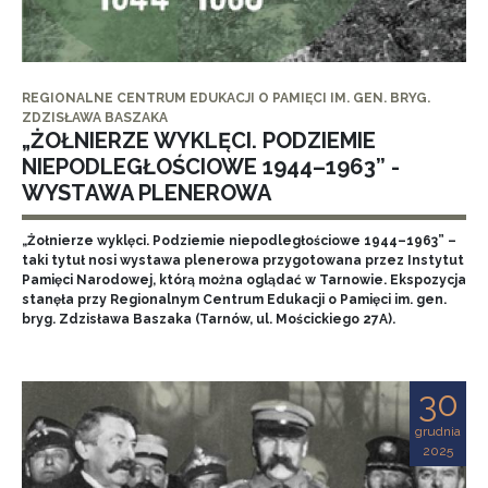
REGIONALNE CENTRUM EDUKACJI O PAMIĘCI IM. GEN. BRYG.
ZDZISŁAWA BASZAKA
„ŻOŁNIERZE WYKLĘCI. PODZIEMIE
NIEPODLEGŁOŚCIOWE 1944–1963” -
WYSTAWA PLENEROWA
„Żołnierze wyklęci. Podziemie niepodległościowe 1944–1963” –
taki tytuł nosi wystawa plenerowa przygotowana przez Instytut
Pamięci Narodowej, którą można oglądać w Tarnowie. Ekspozycja
stanęła przy Regionalnym Centrum Edukacji o Pamięci im. gen.
bryg. Zdzisława Baszaka (Tarnów, ul. Mościckiego 27A).
30
grudnia
2025