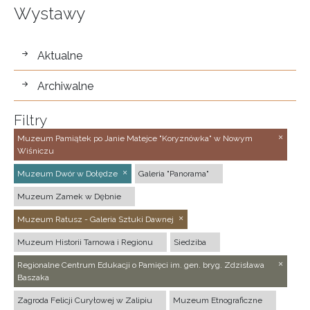
Wystawy
wystawy
Aktualne
Archiwalne
Filtry
Muzeum Pamiątek po Janie Matejce "Koryznówka" w Nowym
Wiśniczu
Muzeum Dwór w Dołędze
Galeria "Panorama"
Muzeum Zamek w Dębnie
Muzeum Ratusz - Galeria Sztuki Dawnej
Muzeum Historii Tarnowa i Regionu
Siedziba
Regionalne Centrum Edukacji o Pamięci im. gen. bryg. Zdzisława
Baszaka
Zagroda Felicji Curyłowej w Zalipiu
Muzeum Etnograficzne