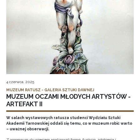
4 czerwca, 2025
MUZEUM RATUSZ - GALERIA SZTUKI DAWNEJ
MUZEUM OCZAMI MŁODYCH ARTYSTÓW -
ARTEFAKT II
W salach wystawowych ratusza studenci Wydziału Sztuki
Akademii Tarnowskiej oddali się temu, co w muzeum robić warto
– uważnej obserwacji.
Z ogromnym skupieniem analizowali formę, funkcję, zdobienia i