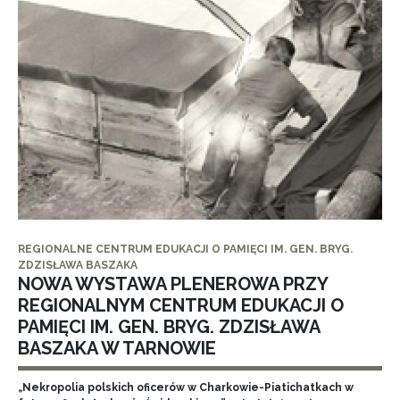
REGIONALNE CENTRUM EDUKACJI O PAMIĘCI IM. GEN. BRYG.
ZDZISŁAWA BASZAKA
NOWA WYSTAWA PLENEROWA PRZY
REGIONALNYM CENTRUM EDUKACJI O
PAMIĘCI IM. GEN. BRYG. ZDZISŁAWA
BASZAKA W TARNOWIE
„Nekropolia polskich oficerów w Charkowie-Piatichatkach w