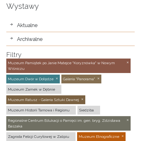
Wystawy
wystawy
Aktualne
Archiwalne
Filtry
Muzeum Pamiątek po Janie Matejce "Koryznówka" w Nowym
Wiśniczu
Muzeum Dwór w Dołędze
Galeria "Panorama"
Muzeum Zamek w Dębnie
Muzeum Ratusz - Galeria Sztuki Dawnej
Muzeum Historii Tarnowa i Regionu
Siedziba
Regionalne Centrum Edukacji o Pamięci im. gen. bryg. Zdzisława
Baszaka
Zagroda Felicji Curyłowej w Zalipiu
Muzeum Etnograficzne