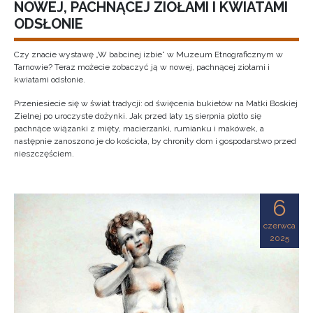
NOWEJ, PACHNĄCEJ ZIOŁAMI I KWIATAMI
ODSŁONIE
Czy znacie wystawę „W babcinej izbie” w Muzeum Etnograficznym w
Tarnowie? Teraz możecie zobaczyć ją w nowej, pachnącej ziołami i
kwiatami odsłonie.
Przeniesiecie się w świat tradycji: od święcenia bukietów na Matki Boskiej
Zielnej po uroczyste dożynki. Jak przed laty 15 sierpnia plotło się
pachnące wiązanki z mięty, macierzanki, rumianku i makówek, a
następnie zanoszono je do kościoła, by chroniły dom i gospodarstwo przed
nieszczęściem.
6
czerwca
2025