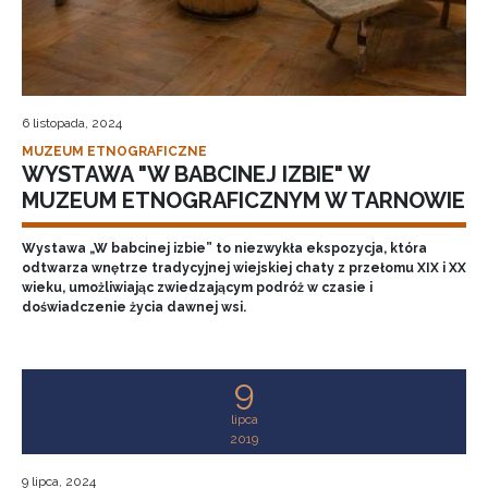
6 listopada, 2024
MUZEUM ETNOGRAFICZNE
WYSTAWA "W BABCINEJ IZBIE" W
MUZEUM ETNOGRAFICZNYM W TARNOWIE
Wystawa „W babcinej izbie” to niezwykła ekspozycja, która
odtwarza wnętrze tradycyjnej wiejskiej chaty z przełomu XIX i XX
wieku, umożliwiając zwiedzającym podróż w czasie i
doświadczenie życia dawnej wsi.
9
lipca
2019
9 lipca, 2024