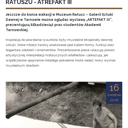
RATUSZU - ATREFAKT III
Jeszcze do końca wakacji w Muzeum Ratusz – Galerii Sztuki
Dawnej w Tarnowie można oglądać wystawę „ARTEFAKT III”,
prezentującą kilkadziesiąt prac studentów Akademii
Tarnowskiej.
Inspiracją do powstania rysunków były muzealne eksponaty dawnej
sztuki, które młodzi twórcy analizowali pod kątem formy, funkcji oraz
bogactwa zdobień i ornamentów. Prezentowane prace ukazują proces
artystycznej interpretacji historycznych artefaktów i pokazują, jak
współczesne spojrzenie młodego pokolenia może nadać nowy wymiar
muzealnym skarbom.
16
kwietnia
2026