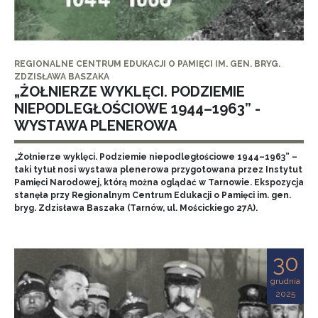
REGIONALNE CENTRUM EDUKACJI O PAMIĘCI IM. GEN. BRYG.
ZDZISŁAWA BASZAKA
„ŻOŁNIERZE WYKLĘCI. PODZIEMIE
NIEPODLEGŁOŚCIOWE 1944–1963” -
WYSTAWA PLENEROWA
„Żołnierze wyklęci. Podziemie niepodległościowe 1944–1963” –
taki tytuł nosi wystawa plenerowa przygotowana przez Instytut
Pamięci Narodowej, którą można oglądać w Tarnowie. Ekspozycja
stanęła przy Regionalnym Centrum Edukacji o Pamięci im. gen.
bryg. Zdzisława Baszaka (Tarnów, ul. Mościckiego 27A).
30
grudnia
2025