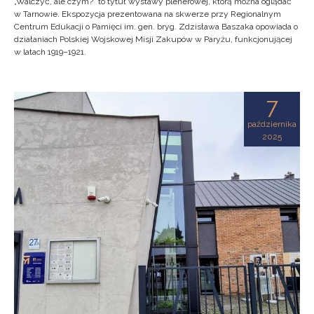
„Walczyć, ale czym?” to tytuł wystawy plenerowej, którą można oglądać
w Tarnowie. Ekspozycja prezentowana na skwerze przy Regionalnym
Centrum Edukacji o Pamięci im. gen. bryg. Zdzisława Baszaka opowiada o
działaniach Polskiej Wojskowej Misji Zakupów w Paryżu, funkcjonującej
w latach 1919–1921.
7
października
2025