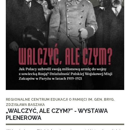
REGIONALNE CENTRUM EDUKACJI O PAMIĘCI IM. GEN. BRYG.
ZDZISŁAWA BASZAKA
„WALCZYĆ, ALE CZYM?” - WYSTAWA
PLENEROWA