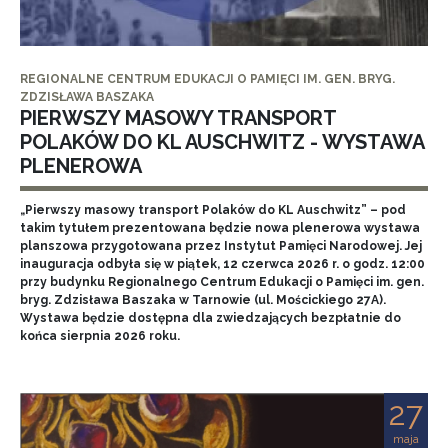
REGIONALNE CENTRUM EDUKACJI O PAMIĘCI IM. GEN. BRYG.
ZDZISŁAWA BASZAKA
PIERWSZY MASOWY TRANSPORT
POLAKÓW DO KL AUSCHWITZ - WYSTAWA
PLENEROWA
„Pierwszy masowy transport Polaków do KL Auschwitz” – pod
takim tytułem prezentowana będzie nowa plenerowa wystawa
planszowa przygotowana przez Instytut Pamięci Narodowej. Jej
inauguracja odbyła się w piątek, 12 czerwca 2026 r. o godz. 12:00
przy budynku Regionalnego Centrum Edukacji o Pamięci im. gen.
bryg. Zdzisława Baszaka w Tarnowie (ul. Mościckiego 27A).
Wystawa będzie dostępna dla zwiedzających bezpłatnie do
końca sierpnia 2026 roku.
27
maja