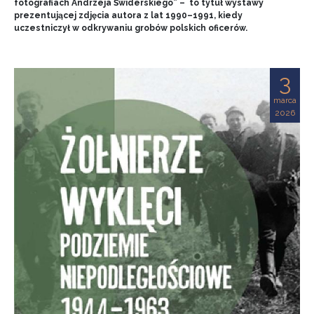
fotografiach Andrzeja Świderskiego” – to tytuł wystawy
prezentującej zdjęcia autora z lat 1990–1991, kiedy
uczestniczył w odkrywaniu grobów polskich oficerów.
3
marca
2026