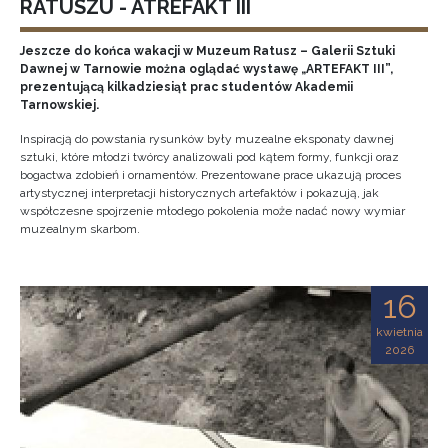
RATUSZU - ATREFAKT III
Jeszcze do końca wakacji w Muzeum Ratusz – Galerii Sztuki
Dawnej w Tarnowie można oglądać wystawę „ARTEFAKT III”,
prezentującą kilkadziesiąt prac studentów Akademii
Tarnowskiej.
Inspiracją do powstania rysunków były muzealne eksponaty dawnej
sztuki, które młodzi twórcy analizowali pod kątem formy, funkcji oraz
bogactwa zdobień i ornamentów. Prezentowane prace ukazują proces
artystycznej interpretacji historycznych artefaktów i pokazują, jak
współczesne spojrzenie młodego pokolenia może nadać nowy wymiar
muzealnym skarbom.
16
kwietnia
2026