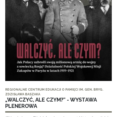
REGIONALNE CENTRUM EDUKACJI O PAMIĘCI IM. GEN. BRYG.
ZDZISŁAWA BASZAKA
„WALCZYĆ, ALE CZYM?” - WYSTAWA
PLENEROWA