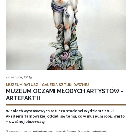
4 czerwca, 2025
MUZEUM RATUSZ - GALERIA SZTUKI DAWNEJ
MUZEUM OCZAMI MŁODYCH ARTYSTÓW -
ARTEFAKT II
W salach wystawowych ratusza studenci Wydziału Sztuki
Akademii Tarnowskiej oddali się temu, co w muzeum robić warto
– uważnej obserwacji.
Z ogromnym skupieniem analizowali formę, funkcję, zdobienia i