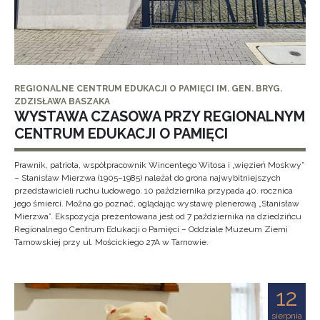
REGIONALNE CENTRUM EDUKACJI O PAMIĘCI IM. GEN. BRYG.
ZDZISŁAWA BASZAKA
WYSTAWA CZASOWA PRZY REGIONALNYM
CENTRUM EDUKACJI O PAMIĘCI
Prawnik, patriota, współpracownik Wincentego Witosa i „więzień Moskwy”
– Stanisław Mierzwa (1905–1985) należał do grona najwybitniejszych
przedstawicieli ruchu ludowego. 10 października przypada 40. rocznica
jego śmierci. Można go poznać, oglądając wystawę plenerową „Stanisław
Mierzwa”. Ekspozycja prezentowana jest od 7 października na dziedzińcu
Regionalnego Centrum Edukacji o Pamięci – Oddziale Muzeum Ziemi
Tarnowskiej przy ul. Mościckiego 27A w Tarnowie.
12
sierpnia