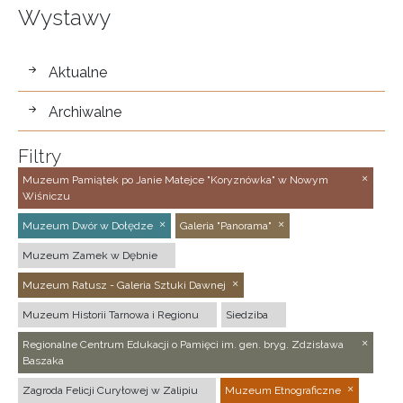
Wystawy
wystawy
Aktualne
Archiwalne
Filtry
Muzeum Pamiątek po Janie Matejce "Koryznówka" w Nowym
Wiśniczu
Muzeum Dwór w Dołędze
Galeria "Panorama"
Muzeum Zamek w Dębnie
Muzeum Ratusz - Galeria Sztuki Dawnej
Muzeum Historii Tarnowa i Regionu
Siedziba
Regionalne Centrum Edukacji o Pamięci im. gen. bryg. Zdzisława
Baszaka
Zagroda Felicji Curyłowej w Zalipiu
Muzeum Etnograficzne