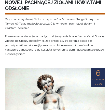
NOWEJ, PACHNĄCEJ ZIOŁAMI I KWIATAMI
ODSŁONIE
Czy znacie wystawę „W babcinej izbie” w Muzeum Etnograficznym w
Tarnowie? Teraz możecie zobaczyć ją w nowej, pachnącej ziołami i
kwiatami odsłonie.
Przeniesiecie się w świat tradycji: od święcenia bukietów na Matki Boskiej
Zielnej po uroczyste dożynki. Jak przed laty 15 sierpnia plotło się
pachnące wiązanki z mięty, macierzanki, rumianku i makówek, a
następnie zanoszono je do kościoła, by chroniły dom i gospodarstwo przed
nieszczęściem.
6
czerwca
2025