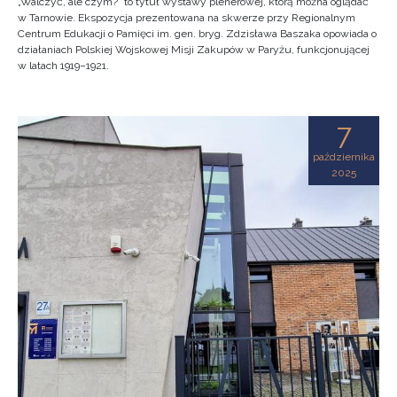
„Walczyć, ale czym?” to tytuł wystawy plenerowej, którą można oglądać
w Tarnowie. Ekspozycja prezentowana na skwerze przy Regionalnym
Centrum Edukacji o Pamięci im. gen. bryg. Zdzisława Baszaka opowiada o
działaniach Polskiej Wojskowej Misji Zakupów w Paryżu, funkcjonującej
w latach 1919–1921.
7
października
2025