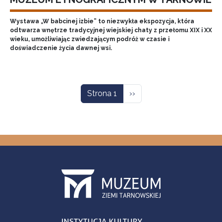
Wystawa „W babcinej izbie” to niezwykła ekspozycja, która
odtwarza wnętrze tradycyjnej wiejskiej chaty z przełomu XIX i XX
wieku, umożliwiając zwiedzającym podróż w czasie i
doświadczenie życia dawnej wsi.
Stronicowanie
Następna strona
Strona 1
››