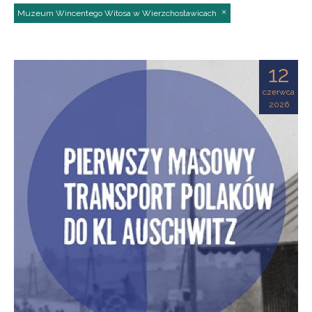
Muzeum Wincentego Witosa w Wierzchosławicach
12
czerwca
2026