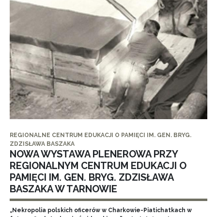
REGIONALNE CENTRUM EDUKACJI O PAMIĘCI IM. GEN. BRYG.
ZDZISŁAWA BASZAKA
NOWA WYSTAWA PLENEROWA PRZY
REGIONALNYM CENTRUM EDUKACJI O
PAMIĘCI IM. GEN. BRYG. ZDZISŁAWA
BASZAKA W TARNOWIE
„Nekropolia polskich oficerów w Charkowie-Piatichatkach w