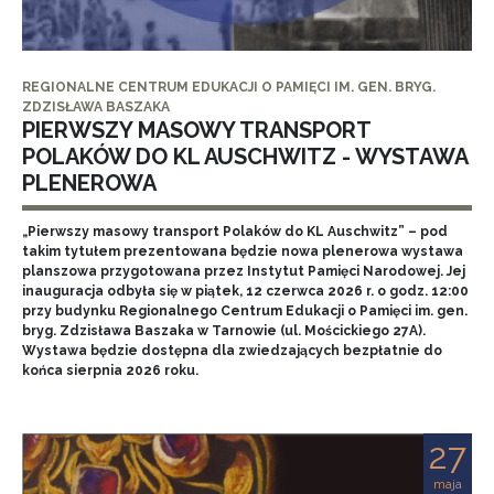
REGIONALNE CENTRUM EDUKACJI O PAMIĘCI IM. GEN. BRYG.
ZDZISŁAWA BASZAKA
PIERWSZY MASOWY TRANSPORT
POLAKÓW DO KL AUSCHWITZ - WYSTAWA
PLENEROWA
„Pierwszy masowy transport Polaków do KL Auschwitz” – pod
takim tytułem prezentowana będzie nowa plenerowa wystawa
planszowa przygotowana przez Instytut Pamięci Narodowej. Jej
inauguracja odbyła się w piątek, 12 czerwca 2026 r. o godz. 12:00
przy budynku Regionalnego Centrum Edukacji o Pamięci im. gen.
bryg. Zdzisława Baszaka w Tarnowie (ul. Mościckiego 27A).
Wystawa będzie dostępna dla zwiedzających bezpłatnie do
końca sierpnia 2026 roku.
27
maja