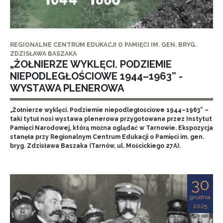
REGIONALNE CENTRUM EDUKACJI O PAMIĘCI IM. GEN. BRYG.
ZDZISŁAWA BASZAKA
„ŻOŁNIERZE WYKLĘCI. PODZIEMIE
NIEPODLEGŁOŚCIOWE 1944–1963” -
WYSTAWA PLENEROWA
„Żołnierze wyklęci. Podziemie niepodległościowe 1944–1963” –
taki tytuł nosi wystawa plenerowa przygotowana przez Instytut
Pamięci Narodowej, którą można oglądać w Tarnowie. Ekspozycja
stanęła przy Regionalnym Centrum Edukacji o Pamięci im. gen.
bryg. Zdzisława Baszaka (Tarnów, ul. Mościckiego 27A).
30
grudnia
2025