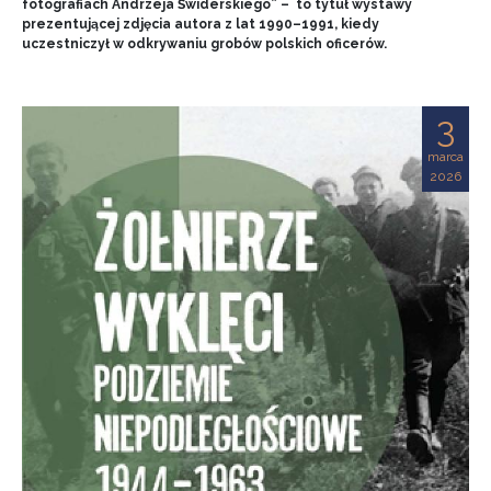
fotografiach Andrzeja Świderskiego” – to tytuł wystawy
prezentującej zdjęcia autora z lat 1990–1991, kiedy
uczestniczył w odkrywaniu grobów polskich oficerów.
3
marca
2026