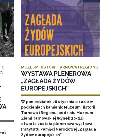
 O
MUZEUM HISTORII TARNOWA I REGIONU
WYSTAWA PLENEROWA
WA
„ZAGŁADA ŻYDÓW
.
EUROPEJSKICH”
E
W poniedziałek 26 stycznia o 10:00 w
WA
podcieniach kamienic Muzeum Historii
Tarnowa i Regionu, oddziału Muzeum
Ziemi Tarnowskiej (Rynek 20-21),
otwarta została plenerowa wystawa
Instytutu Pamięci Narodowej „Zagłada
taki
Żydów europejskich”.