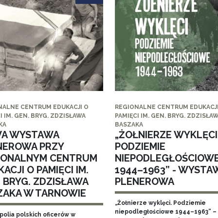
NALNE CENTRUM EDUKACJI O
REGIONALNE CENTRUM EDUKACJI
I IM. GEN. BRYG. ZDZISŁAWA
PAMIĘCI IM. GEN. BRYG. ZDZISŁA
KA
BASZAKA
A WYSTAWA
„ŻOŁNIERZE WYKLĘCI
NEROWA PRZY
PODZIEMIE
IONALNYM CENTRUM
NIEPODLEGŁOŚCIOW
ACJI O PAMIĘCI IM.
1944–1963” - WYSTA
. BRYG. ZDZISŁAWA
PLENEROWA
ZAKA W TARNOWIE
„Żołnierze wyklęci. Podziemie
niepodległościowe 1944–1963” – 
polia polskich oficerów w