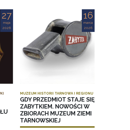
27
16
maja
marca
2026
2026
KI
MUZEUM HISTORII TARNOWA I REGIONU
GDY PRZEDMIOT STAJE SIĘ
ZABYTKIEM. NOWOŚCI W
AŁU
ZBIORACH MUZEUM ZIEMI
TARNOWSKIEJ