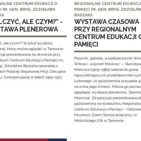
NALNE CENTRUM EDUKACJI O
REGIONALNE CENTRUM EDUKACJI
I IM. GEN. BRYG. ZDZISŁAWA
PAMIĘCI IM. GEN. BRYG. ZDZISŁA
KA
BASZAKA
CZYĆ, ALE CZYM?” -
WYSTAWA CZASOWA
TAWA PLENEROWA
PRZY REGIONALNYM
CENTRUM EDUKACJI 
PAMIĘCI
ć, ale czym?” to tytuł wystawy
wej, którą można oglądać w Tarnowie.
cja prezentowana na skwerze przy
Prawnik, patriota, współpracownik Wi
lnym Centrum Edukacji o Pamięci im.
Witosa i „więzień Moskwy” – Stanisła
yg. Zdzisława Baszaka opowiada o
Mierzwa (1905–1985) należał do grona
iach Polskiej Wojskowej Misji Zakupów
najwybitniejszych przedstawicieli ruc
, funkcjonującej w latach 1919–1921.
ludowego. 10 października przypada 4
rocznica jego śmierci. Można go pozna
oglądając wystawę plenerową „Stanis
Mierzwa”. Ekspozycja prezentowana je
października na dziedzińcu Regionaln
Centrum Edukacji o Pamięci – Oddzial
Muzeum Ziemi Tarnowskiej przy ul.
Mościckiego 27A w Tarnowie.