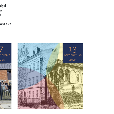
ięci
 w
y
 Baszaka
7
13
iernika
października
025
2025