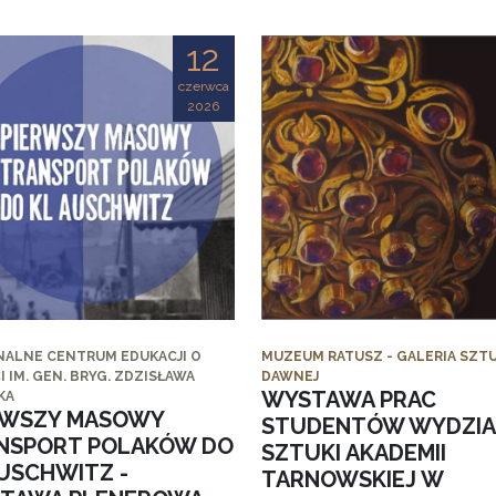
12
czerwca
2026
NALNE CENTRUM EDUKACJI O
MUZEUM RATUSZ - GALERIA SZTU
I IM. GEN. BRYG. ZDZISŁAWA
DAWNEJ
WYSTAWA PRAC
KA
RWSZY MASOWY
STUDENTÓW WYDZI
NSPORT POLAKÓW DO
SZTUKI AKADEMII
AUSCHWITZ -
TARNOWSKIEJ W