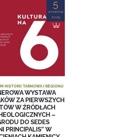
5
września
2025
M HISTORII TARNOWA I REGIONU
NEROWA WYSTAWA
AKÓW ZA PIERWSZYCH
STÓW W ŹRÓDŁACH
HEOLOGICZNYCH –
GRODU DO SEDES
I PRINCIPALIS” W
CIENIACH KAMIENICY