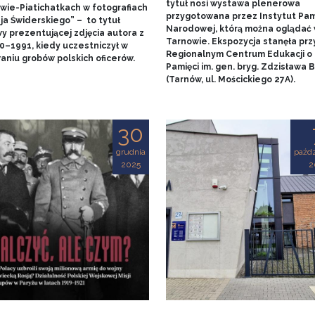
tytuł nosi wystawa plenerowa
wie-Piatichatkach w fotografiach
przygotowana przez Instytut Pam
ja Świderskiego” – to tytuł
Narodowej, którą można oglądać
y prezentującej zdjęcia autora z
Tarnowie. Ekspozycja stanęła prz
90–1991, kiedy uczestniczył w
Regionalnym Centrum Edukacji o
aniu grobów polskich oficerów.
Pamięci im. gen. bryg. Zdzisława
(Tarnów, ul. Mościckiego 27A).
30
grudnia
paźdz
2025
2