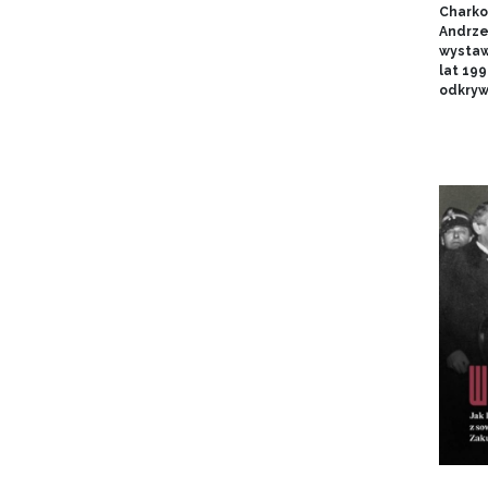
Charko
Andrze
wystaw
lat 19
odkryw