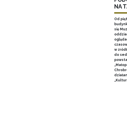
NA 
Od pią
budynk
się Mu
oddzia
ogląda
czasow
w źród
do sed
powsta
„Małop
Chrobr
działa
„Kultur
Stron