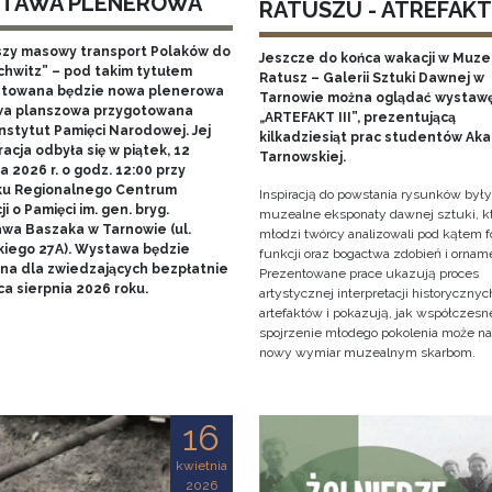
TAWA PLENEROWA
RATUSZU - ATREFAKT I
szy masowy transport Polaków do
Jeszcze do końca wakacji w Muz
chwitz” – pod takim tytułem
Ratusz – Galerii Sztuki Dawnej w
towana będzie nowa plenerowa
Tarnowie można oglądać wystaw
a planszowa przygotowana
„ARTEFAKT III”, prezentującą
nstytut Pamięci Narodowej. Jej
kilkadziesiąt prac studentów Ak
acja odbyła się w piątek, 12
Tarnowskiej.
 2026 r. o godz. 12:00 przy
u Regionalnego Centrum
Inspiracją do powstania rysunków były
i o Pamięci im. gen. bryg.
muzealne eksponaty dawnej sztuki, k
awa Baszaka w Tarnowie (ul.
młodzi twórcy analizowali pod kątem f
kiego 27A). Wystawa będzie
funkcji oraz bogactwa zdobień i ornam
na dla zwiedzających bezpłatnie
Prezentowane prace ukazują proces
a sierpnia 2026 roku.
artystycznej interpretacji historycznyc
artefaktów i pokazują, jak współczesn
spojrzenie młodego pokolenia może n
nowy wymiar muzealnym skarbom.
16
kwietnia
2026