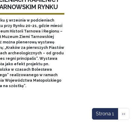
TARNOWSKIM RYNKU
tku 5 września w podcieniach
u przy Rynku 20-21, gdzie mieści
zeum Historii Tarnowa i Regionu –
ł Muzeum Ziemi Tarnowskiej
ć można plenerową wystawę
ą: „Kraków za pierwszych Piastów
łach archeologicznych – od grodu
es regni principalis”. Wystawa
ła jako efekt projektu pn.
olska w czasach Bolesława
ego” realizowanego w ramach
nia Województwa Małopolskiego
a na szóstkę”.
icowanie
Nastę
Strona 1
››