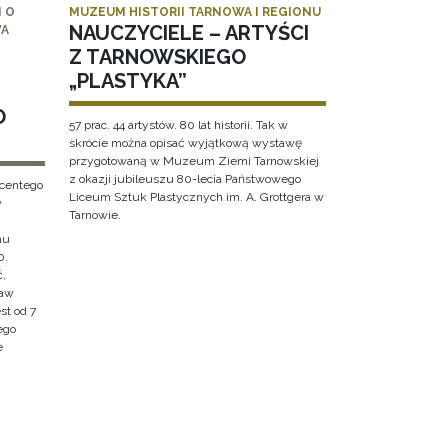
 O
MUZEUM HISTORII TARNOWA I REGIONU
NAUCZYCIELE – ARTYŚCI
WA
Z TARNOWSKIEGO
„PLASTYKA”
O
57 prac. 44 artystów. 80 lat historii. Tak w
skrócie można opisać wyjątkową wystawę
przygotowaną w Muzeum Ziemi Tarnowskiej
z okazji jubileuszu 80-lecia Państwowego
ncentego
Liceum Sztuk Plastycznych im. A. Grottgera w
w
Tarnowie.
hu
0.
ć,
ław
st od 7
ego
e