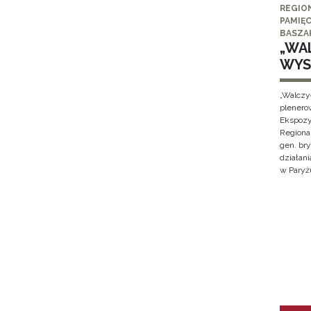
REGIO
PAMIĘC
BASZA
„WAL
WYS
„Walczy
plenero
Ekspozy
Regiona
gen. br
działan
w Paryżu