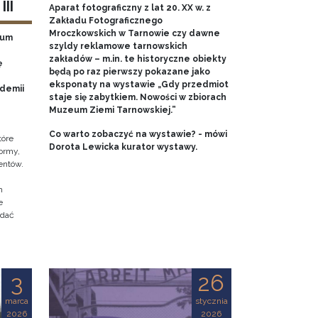
II
Aparat fotograficzny z lat 20. XX w. z
Zakładu Fotograficznego
Mroczkowskich w Tarnowie czy dawne
eum
szyldy reklamowe tarnowskich
zakładów – m.in. te historyczne obiekty
ę
będą po raz pierwszy pokazane jako
eksponaty na wystawie „Gdy przedmiot
ademii
staje się zabytkiem. Nowości w zbiorach
Muzeum Ziemi Tarnowskiej.”
Co warto zobaczyć na wystawie? - mówi
tóre
Dorota Lewicka kurator wystawy.
ormy,
entów.
h
e
adać
3
26
marca
stycznia
2026
2026