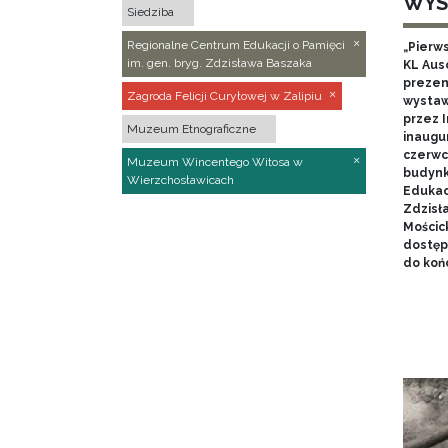
WYS
Siedziba
Regionalne Centrum Edukacji o Pamięci
„Pierw
im. gen. bryg. Zdzisława Baszaka
KL Aus
prezen
Zagroda Felicji Curyłowej w Zalipiu
wystaw
przez I
Muzeum Etnograficzne
inaugur
czerwca
Muzeum Wincentego Witosa w
budynk
Wierzchosławicach
Edukacj
Zdzisł
Mościc
dostęp
do końc