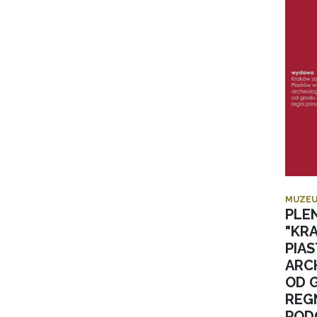
MUZEU
PLE
"KR
PIA
ARC
OD 
REGN
POD