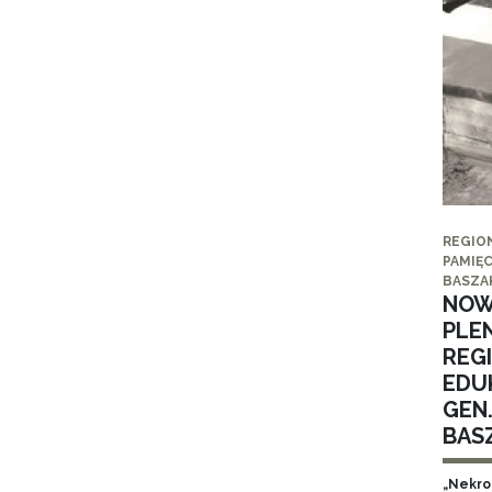
REGIO
PAMIĘC
BASZA
NOW
PLE
REG
EDUK
GEN
BAS
„Nekro