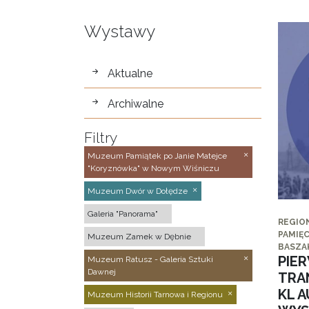
Wystawy
wystawy
Aktualne
Archiwalne
Filtry
Muzeum Pamiątek po Janie Matejce
"Koryznówka" w Nowym Wiśniczu
Muzeum Dwór w Dołędze
Galeria "Panorama"
REGIO
PAMIĘC
Muzeum Zamek w Dębnie
BASZA
PIE
Muzeum Ratusz - Galeria Sztuki
Dawnej
TRA
KL 
Muzeum Historii Tarnowa i Regionu