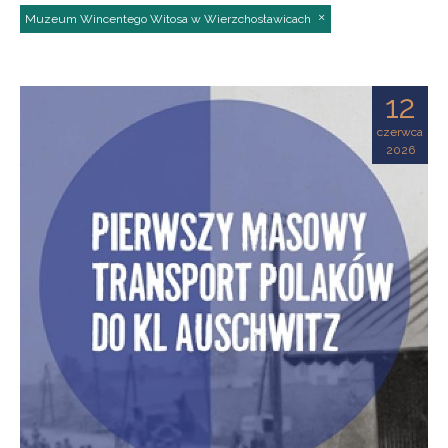
Muzeum Wincentego Witosa w Wierzchosławicach
12
czerwca
2026