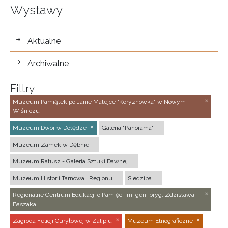
Wystawy
wystawy
Aktualne
Archiwalne
Filtry
Muzeum Pamiątek po Janie Matejce "Koryznówka" w Nowym
Wiśniczu
Muzeum Dwór w Dołędze
Galeria "Panorama"
Muzeum Zamek w Dębnie
Muzeum Ratusz - Galeria Sztuki Dawnej
Muzeum Historii Tarnowa i Regionu
Siedziba
Regionalne Centrum Edukacji o Pamięci im. gen. bryg. Zdzisława
Baszaka
Zagroda Felicji Curyłowej w Zalipiu
Muzeum Etnograficzne