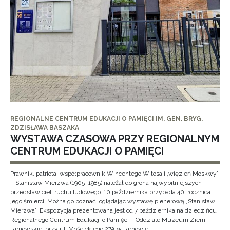
REGIONALNE CENTRUM EDUKACJI O PAMIĘCI IM. GEN. BRYG.
ZDZISŁAWA BASZAKA
WYSTAWA CZASOWA PRZY REGIONALNYM
CENTRUM EDUKACJI O PAMIĘCI
Prawnik, patriota, współpracownik Wincentego Witosa i „więzień Moskwy”
– Stanisław Mierzwa (1905–1985) należał do grona najwybitniejszych
przedstawicieli ruchu ludowego. 10 października przypada 40. rocznica
jego śmierci. Można go poznać, oglądając wystawę plenerową „Stanisław
Mierzwa”. Ekspozycja prezentowana jest od 7 października na dziedzińcu
Regionalnego Centrum Edukacji o Pamięci – Oddziale Muzeum Ziemi
Tarnowskiej przy ul. Mościckiego 27A w Tarnowie.