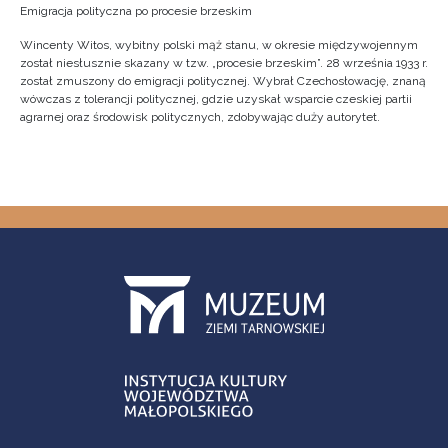
Emigracja polityczna po procesie brzeskim
Wincenty Witos, wybitny polski mąż stanu, w okresie międzywojennym
został niesłusznie skazany w tzw. „procesie brzeskim”. 28 września 1933 r.
został zmuszony do emigracji politycznej. Wybrał Czechosłowację, znaną
wówczas z tolerancji politycznej, gdzie uzyskał wsparcie czeskiej partii
agrarnej oraz środowisk politycznych, zdobywając duży autorytet.