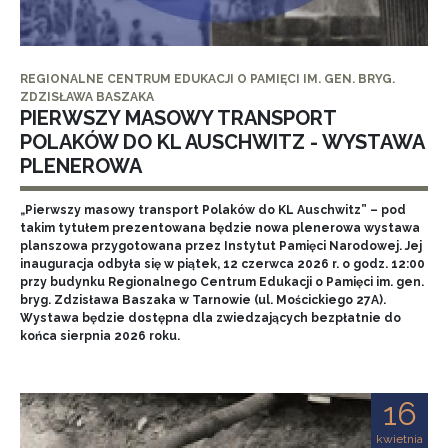
REGIONALNE CENTRUM EDUKACJI O PAMIĘCI IM. GEN. BRYG.
ZDZISŁAWA BASZAKA
PIERWSZY MASOWY TRANSPORT
POLAKÓW DO KL AUSCHWITZ - WYSTAWA
PLENEROWA
„Pierwszy masowy transport Polaków do KL Auschwitz” – pod
takim tytułem prezentowana będzie nowa plenerowa wystawa
planszowa przygotowana przez Instytut Pamięci Narodowej. Jej
inauguracja odbyła się w piątek, 12 czerwca 2026 r. o godz. 12:00
przy budynku Regionalnego Centrum Edukacji o Pamięci im. gen.
bryg. Zdzisława Baszaka w Tarnowie (ul. Mościckiego 27A).
Wystawa będzie dostępna dla zwiedzających bezpłatnie do
końca sierpnia 2026 roku.
16
kwietnia