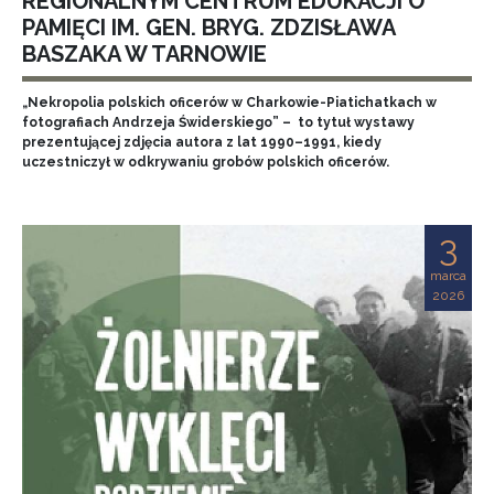
REGIONALNYM CENTRUM EDUKACJI O
PAMIĘCI IM. GEN. BRYG. ZDZISŁAWA
BASZAKA W TARNOWIE
„Nekropolia polskich oficerów w Charkowie-Piatichatkach w
fotografiach Andrzeja Świderskiego” – to tytuł wystawy
prezentującej zdjęcia autora z lat 1990–1991, kiedy
uczestniczył w odkrywaniu grobów polskich oficerów.
3
marca
2026