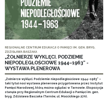
REGIONALNE CENTRUM EDUKACJI O PAMIĘCI IM. GEN. BRYG.
ZDZISŁAWA BASZAKA
„ŻOŁNIERZE WYKLĘCI. PODZIEMIE
NIEPODLEGŁOŚCIOWE 1944–1963” -
WYSTAWA PLENEROWA
„Żołnierze wyklęci. Podziemie niepodległościowe 1944–1963” –
taki tytuł nosi wystawa plenerowa przygotowana przez Instytut
Pamięci Narodowej, którą można oglądać w Tarnowie. Ekspozycja
stanęła przy Regionalnym Centrum Edukacji o Pamięci im. gen.
bryg. Zdzisława Baszaka (Tarnów, ul. Mościckiego 27A).