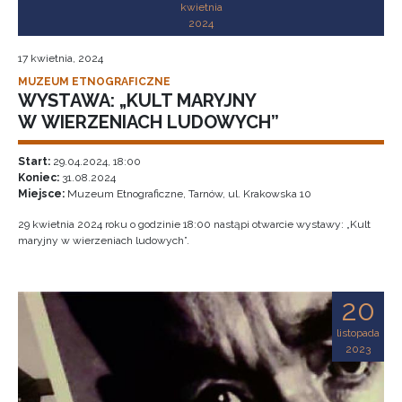
kwietnia
2024
17 kwietnia, 2024
MUZEUM ETNOGRAFICZNE
WYSTAWA: „KULT MARYJNY
W WIERZENIACH LUDOWYCH”
Start:
29.04.2024, 18:00
Koniec:
31.08.2024
Miejsce:
Muzeum Etnograficzne, Tarnów, ul. Krakowska 10
29 kwietnia 2024 roku o godzinie 18:00 nastąpi otwarcie wystawy: „Kult
maryjny w wierzeniach ludowych”.
20
listopada
2023