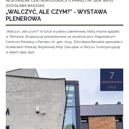
REGIONALNE CENTRUM EDUKACJI O PAMIĘCI IM. GEN. BRYG.
ZDZISŁAWA BASZAKA
„WALCZYĆ, ALE CZYM?” - WYSTAWA
PLENEROWA
„Walczyć, ale czym?” to tytuł wystawy plenerowej, którą można oglądać
w Tarnowie. Ekspozycja prezentowana na skwerze przy Regionalnym
Centrum Edukacji o Pamięci im. gen. bryg. Zdzisława Baszaka opowiada o
działaniach Polskiej Wojskowej Misji Zakupów w Paryżu, funkcjonującej
w latach 1919–1921.
7
października
2025