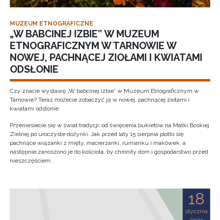
MUZEUM ETNOGRAFICZNE
„W BABCINEJ IZBIE” W MUZEUM
ETNOGRAFICZNYM W TARNOWIE W
NOWEJ, PACHNĄCEJ ZIOŁAMI I KWIATAMI
ODSŁONIE
Czy znacie wystawę „W babcinej izbie” w Muzeum Etnograficznym w
Tarnowie? Teraz możecie zobaczyć ją w nowej, pachnącej ziołami i
kwiatami odsłonie.
Przeniesiecie się w świat tradycji: od święcenia bukietów na Matki Boskiej
Zielnej po uroczyste dożynki. Jak przed laty 15 sierpnia plotło się
pachnące wiązanki z mięty, macierzanki, rumianku i makówek, a
następnie zanoszono je do kościoła, by chroniły dom i gospodarstwo przed
nieszczęściem.
18
stycznia