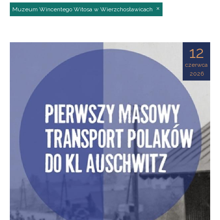
Muzeum Wincentego Witosa w Wierzchosławicach
12
czerwca
2026