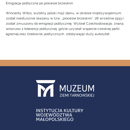
Emigracja polityczna po procesie brzeskim
Wincenty Witos, wybitny polski mąż stanu, w okresie międzywojennym
został niesłusznie skazany w tzw. „procesie brzeskim”. 28 września 1933 r.
został zmuszony do emigracji politycznej. Wybrał Czechosłowację, znaną
wówczas z tolerancji politycznej, gdzie uzyskał wsparcie czeskiej partii
agrarnej oraz środowisk politycznych, zdobywając duży autorytet.