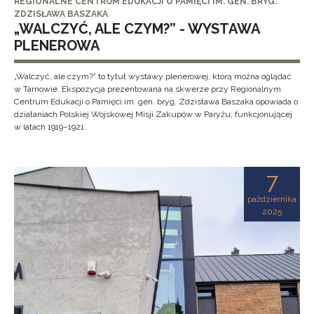
REGIONALNE CENTRUM EDUKACJI O PAMIĘCI IM. GEN. BRYG.
ZDZISŁAWA BASZAKA
„WALCZYĆ, ALE CZYM?” - WYSTAWA
PLENEROWA
„Walczyć, ale czym?” to tytuł wystawy plenerowej, którą można oglądać
w Tarnowie. Ekspozycja prezentowana na skwerze przy Regionalnym
Centrum Edukacji o Pamięci im. gen. bryg. Zdzisława Baszaka opowiada o
działaniach Polskiej Wojskowej Misji Zakupów w Paryżu, funkcjonującej
w latach 1919–1921.
7
października
2025