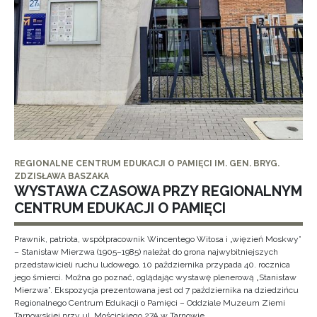
REGIONALNE CENTRUM EDUKACJI O PAMIĘCI IM. GEN. BRYG.
ZDZISŁAWA BASZAKA
WYSTAWA CZASOWA PRZY REGIONALNYM
CENTRUM EDUKACJI O PAMIĘCI
Prawnik, patriota, współpracownik Wincentego Witosa i „więzień Moskwy”
– Stanisław Mierzwa (1905–1985) należał do grona najwybitniejszych
przedstawicieli ruchu ludowego. 10 października przypada 40. rocznica
jego śmierci. Można go poznać, oglądając wystawę plenerową „Stanisław
Mierzwa”. Ekspozycja prezentowana jest od 7 października na dziedzińcu
Regionalnego Centrum Edukacji o Pamięci – Oddziale Muzeum Ziemi
Tarnowskiej przy ul. Mościckiego 27A w Tarnowie.