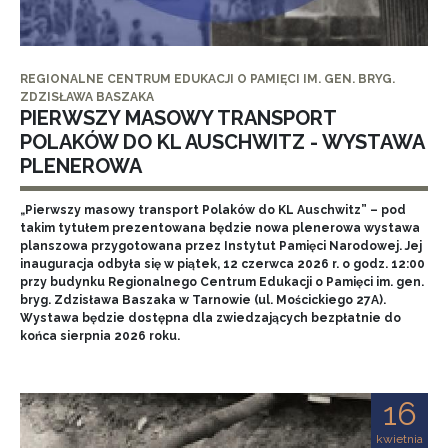
REGIONALNE CENTRUM EDUKACJI O PAMIĘCI IM. GEN. BRYG.
ZDZISŁAWA BASZAKA
PIERWSZY MASOWY TRANSPORT
POLAKÓW DO KL AUSCHWITZ - WYSTAWA
PLENEROWA
„Pierwszy masowy transport Polaków do KL Auschwitz” – pod
takim tytułem prezentowana będzie nowa plenerowa wystawa
planszowa przygotowana przez Instytut Pamięci Narodowej. Jej
inauguracja odbyła się w piątek, 12 czerwca 2026 r. o godz. 12:00
przy budynku Regionalnego Centrum Edukacji o Pamięci im. gen.
bryg. Zdzisława Baszaka w Tarnowie (ul. Mościckiego 27A).
Wystawa będzie dostępna dla zwiedzających bezpłatnie do
końca sierpnia 2026 roku.
16
kwietnia