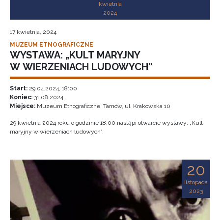
kwietnia
2024
17 kwietnia, 2024
MUZEUM ETNOGRAFICZNE
WYSTAWA: „KULT MARYJNY
W WIERZENIACH LUDOWYCH”
Start:
29.04.2024, 18:00
Koniec:
31.08.2024
Miejsce:
Muzeum Etnograficzne, Tarnów, ul. Krakowska 10
29 kwietnia 2024 roku o godzinie 18:00 nastąpi otwarcie wystawy: „Kult
maryjny w wierzeniach ludowych”.
20
listopada
2023