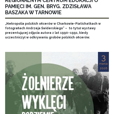
REGIONALNYM CENTRUM EDUKACJI O
PAMIĘCI IM. GEN. BRYG. ZDZISŁAWA
BASZAKA W TARNOWIE
„Nekropolia polskich oficerów w Charkowie-Piatichatkach w
fotografiach Andrzeja Świderskiego” – to tytuł wystawy
prezentującej zdjęcia autora z lat 1990–1991, kiedy
uczestniczył w odkrywaniu grobów polskich oficerów.
3
marca
2026