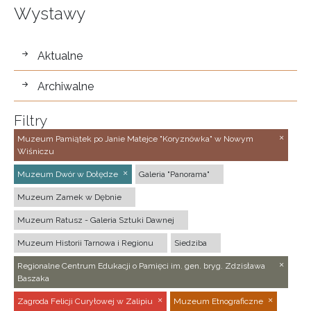
Wystawy
wystawy
Aktualne
Archiwalne
Filtry
Muzeum Pamiątek po Janie Matejce "Koryznówka" w Nowym
Wiśniczu
Muzeum Dwór w Dołędze
Galeria "Panorama"
Muzeum Zamek w Dębnie
Muzeum Ratusz - Galeria Sztuki Dawnej
Muzeum Historii Tarnowa i Regionu
Siedziba
Regionalne Centrum Edukacji o Pamięci im. gen. bryg. Zdzisława
Baszaka
Zagroda Felicji Curyłowej w Zalipiu
Muzeum Etnograficzne