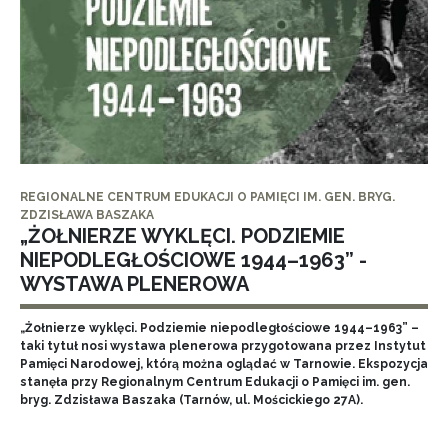
REGIONALNE CENTRUM EDUKACJI O PAMIĘCI IM. GEN. BRYG.
ZDZISŁAWA BASZAKA
„ŻOŁNIERZE WYKLĘCI. PODZIEMIE
NIEPODLEGŁOŚCIOWE 1944–1963” -
WYSTAWA PLENEROWA
„Żołnierze wyklęci. Podziemie niepodległościowe 1944–1963” –
taki tytuł nosi wystawa plenerowa przygotowana przez Instytut
Pamięci Narodowej, którą można oglądać w Tarnowie. Ekspozycja
stanęła przy Regionalnym Centrum Edukacji o Pamięci im. gen.
bryg. Zdzisława Baszaka (Tarnów, ul. Mościckiego 27A).