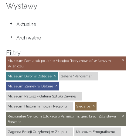
Wystawy
wystawy
Aktualne
Archiwalne
Filtry
Muzeum Pamiątek po Janie Matejce "Koryznówka" w Nowym
Wiśniczu
Muzeum Dwór w Dołędze
Galeria "Panorama"
Muzeum Zamek w Dębnie
Muzeum Ratusz - Galeria Sztuki Dawnej
Muzeum Historii Tarnowa i Regionu
Siedziba
Regionalne Centrum Edukacji o Pamięci im. gen. bryg. Zdzisława
Baszaka
Zagroda Felicji Curyłowej w Zalipiu
Muzeum Etnograficzne