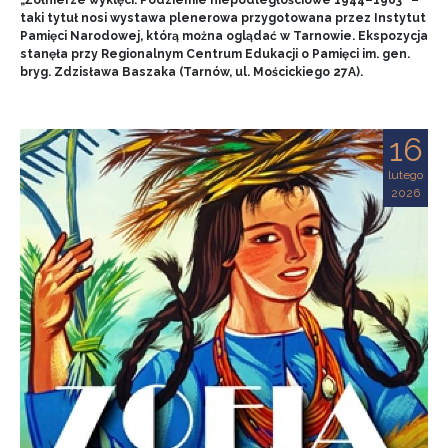
„Żołnierze wyklęci. Podziemie niepodległościowe 1944–1963” –
taki tytuł nosi wystawa plenerowa przygotowana przez Instytut
Pamięci Narodowej, którą można oglądać w Tarnowie. Ekspozycja
stanęła przy Regionalnym Centrum Edukacji o Pamięci im. gen.
bryg. Zdzisława Baszaka (Tarnów, ul. Mościckiego 27A).
16
lutego
2026