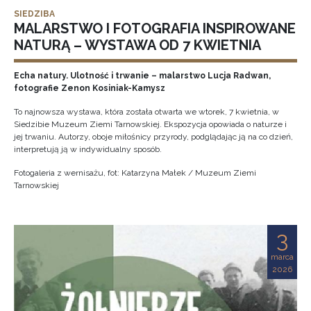
SIEDZIBA
MALARSTWO I FOTOGRAFIA INSPIROWANE
NATURĄ – WYSTAWA OD 7 KWIETNIA
Echa natury. Ulotność i trwanie – malarstwo Lucja Radwan,
fotografie Zenon Kosiniak-Kamysz
To najnowsza wystawa, która została otwarta we wtorek, 7 kwietnia, w
Siedzibie Muzeum Ziemi Tarnowskiej. Ekspozycja opowiada o naturze i
jej trwaniu. Autorzy, oboje miłośnicy przyrody, podglądając ją na co dzień,
interpretują ją w indywidualny sposób.
Fotogaleria z wernisażu, fot: Katarzyna Małek / Muzeum Ziemi
Tarnowskiej
3
marca
2026