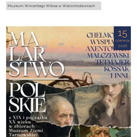
Muzeum Wincentego Witosa w Wierzchosławicach
15
czerwca
2026