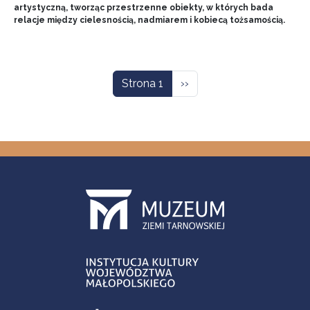
artystyczną, tworząc przestrzenne obiekty, w których bada
relacje między cielesnością, nadmiarem i kobiecą tożsamością.
Stronicowanie
Następna strona
Strona 1
››