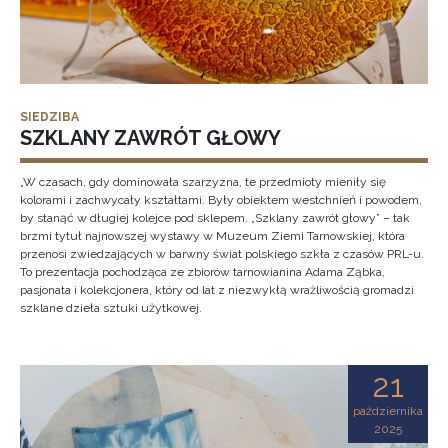
SIEDZIBA
SZKLANY ZAWRÓT GŁOWY
„W czasach, gdy dominowała szarzyzna, te przedmioty mieniły się
kolorami i zachwycały kształtami. Były obiektem westchnień i powodem,
by stanąć w długiej kolejce pod sklepem. „Szklany zawrót głowy” – tak
brzmi tytuł najnowszej wystawy w Muzeum Ziemi Tarnowskiej, która
przenosi zwiedzających w barwny świat polskiego szkła z czasów PRL-u.
To prezentacja pochodząca ze zbiorów tarnowianina Adama Ząbka,
pasjonata i kolekcjonera, który od lat z niezwykłą wrażliwością gromadzi
szklane dzieła sztuki użytkowej.
21
października
2025