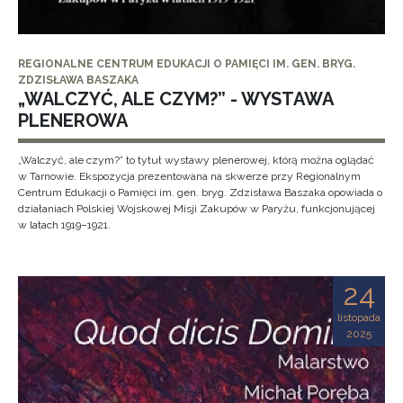
REGIONALNE CENTRUM EDUKACJI O PAMIĘCI IM. GEN. BRYG.
ZDZISŁAWA BASZAKA
„WALCZYĆ, ALE CZYM?” - WYSTAWA
PLENEROWA
„Walczyć, ale czym?” to tytuł wystawy plenerowej, którą można oglądać
w Tarnowie. Ekspozycja prezentowana na skwerze przy Regionalnym
Centrum Edukacji o Pamięci im. gen. bryg. Zdzisława Baszaka opowiada o
działaniach Polskiej Wojskowej Misji Zakupów w Paryżu, funkcjonującej
w latach 1919–1921.
24
listopada
2025