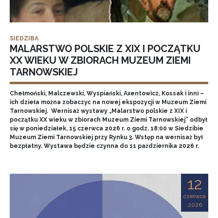
SIEDZIBA
MALARSTWO POLSKIE Z XIX I POCZĄTKU
XX WIEKU W ZBIORACH MUZEUM ZIEMI
TARNOWSKIEJ
Chełmoński, Malczewski, Wyspiański, Axentowicz, Kossak i inni –
ich dzieła można zobaczyć na nowej ekspozycji w Muzeum Ziemi
Tarnowskiej. Wernisaż wystawy „Malarstwo polskie z XIX i
początku XX wieku w zbiorach Muzeum Ziemi Tarnowskiej” odbył
się w poniedziałek, 15 czerwca 2026 r. o godz. 18:00 w Siedzibie
Muzeum Ziemi Tarnowskiej przy Rynku 3. Wstęp na wernisaż był
bezpłatny. Wystawa będzie czynna do 11 października 2026 r.
12
czerwca
2026