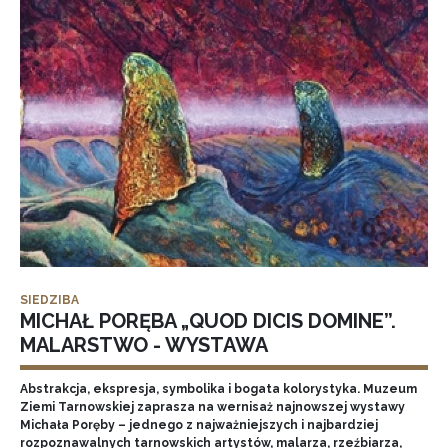
SIEDZIBA
MICHAŁ PORĘBA „QUOD DICIS DOMINE”.
MALARSTWO - WYSTAWA
Abstrakcja, ekspresja, symbolika i bogata kolorystyka. Muzeum
Ziemi Tarnowskiej zaprasza na wernisaż najnowszej wystawy
Michała Poręby – jednego z najważniejszych i najbardziej
rozpoznawalnych tarnowskich artystów, malarza, rzeźbiarza,