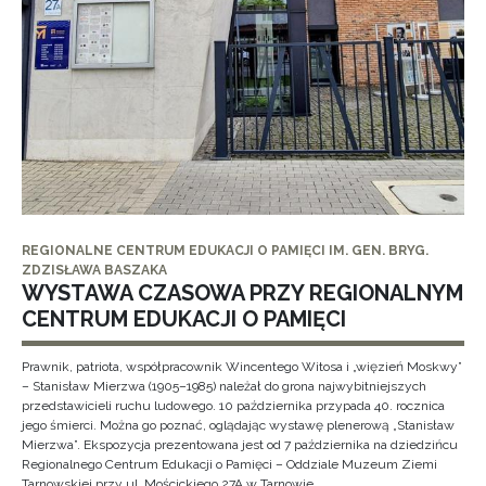
REGIONALNE CENTRUM EDUKACJI O PAMIĘCI IM. GEN. BRYG.
ZDZISŁAWA BASZAKA
WYSTAWA CZASOWA PRZY REGIONALNYM
CENTRUM EDUKACJI O PAMIĘCI
Prawnik, patriota, współpracownik Wincentego Witosa i „więzień Moskwy”
– Stanisław Mierzwa (1905–1985) należał do grona najwybitniejszych
przedstawicieli ruchu ludowego. 10 października przypada 40. rocznica
jego śmierci. Można go poznać, oglądając wystawę plenerową „Stanisław
Mierzwa”. Ekspozycja prezentowana jest od 7 października na dziedzińcu
Regionalnego Centrum Edukacji o Pamięci – Oddziale Muzeum Ziemi
Tarnowskiej przy ul. Mościckiego 27A w Tarnowie.