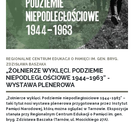
REGIONALNE CENTRUM EDUKACJI O PAMIĘCI IM. GEN. BRYG.
ZDZISŁAWA BASZAKA
„ŻOŁNIERZE WYKLĘCI. PODZIEMIE
NIEPODLEGŁOŚCIOWE 1944–1963” -
WYSTAWA PLENEROWA
„Żołnierze wyklęci. Podziemie niepodległościowe 1944–1963” –
taki tytuł nosi wystawa plenerowa przygotowana przez Instytut
Pamięci Narodowej, którą można oglądać w Tarnowie. Ekspozycja
stanęła przy Regionalnym Centrum Edukacji o Pamięci im. gen.
bryg. Zdzisława Baszaka (Tarnów, ul. Mościckiego 27A).