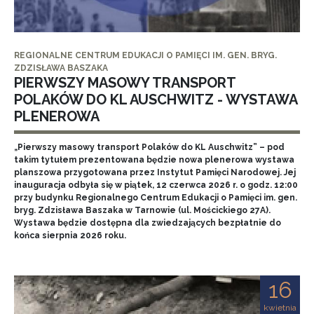
REGIONALNE CENTRUM EDUKACJI O PAMIĘCI IM. GEN. BRYG.
ZDZISŁAWA BASZAKA
PIERWSZY MASOWY TRANSPORT
POLAKÓW DO KL AUSCHWITZ - WYSTAWA
PLENEROWA
„Pierwszy masowy transport Polaków do KL Auschwitz” – pod
takim tytułem prezentowana będzie nowa plenerowa wystawa
planszowa przygotowana przez Instytut Pamięci Narodowej. Jej
inauguracja odbyła się w piątek, 12 czerwca 2026 r. o godz. 12:00
przy budynku Regionalnego Centrum Edukacji o Pamięci im. gen.
bryg. Zdzisława Baszaka w Tarnowie (ul. Mościckiego 27A).
Wystawa będzie dostępna dla zwiedzających bezpłatnie do
końca sierpnia 2026 roku.
16
kwietnia