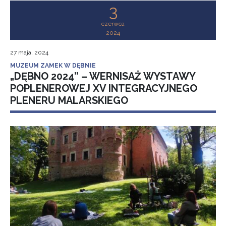
3
czerwca
2024
27 maja, 2024
MUZEUM ZAMEK W DĘBNIE
„DĘBNO 2024” – WERNISAŻ WYSTAWY
POPLENEROWEJ XV INTEGRACYJNEGO
PLENERU MALARSKIEGO