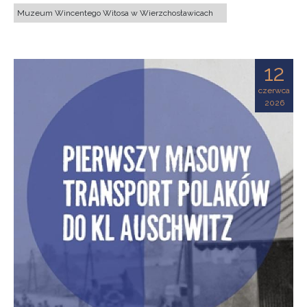
Muzeum Wincentego Witosa w Wierzchosławicach
12
czerwca
2026