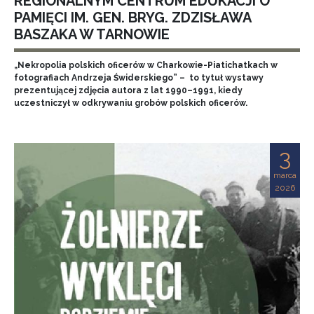
REGIONALNYM CENTRUM EDUKACJI O
PAMIĘCI IM. GEN. BRYG. ZDZISŁAWA
BASZAKA W TARNOWIE
„Nekropolia polskich oficerów w Charkowie-Piatichatkach w
fotografiach Andrzeja Świderskiego” – to tytuł wystawy
prezentującej zdjęcia autora z lat 1990–1991, kiedy
uczestniczył w odkrywaniu grobów polskich oficerów.
3
marca
2026