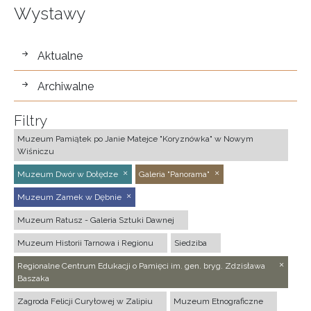
Wystawy
wystawy
Aktualne
Archiwalne
Filtry
Muzeum Pamiątek po Janie Matejce "Koryznówka" w Nowym
Wiśniczu
Muzeum Dwór w Dołędze
Galeria "Panorama"
Muzeum Zamek w Dębnie
Muzeum Ratusz - Galeria Sztuki Dawnej
Muzeum Historii Tarnowa i Regionu
Siedziba
Regionalne Centrum Edukacji o Pamięci im. gen. bryg. Zdzisława
Baszaka
Zagroda Felicji Curyłowej w Zalipiu
Muzeum Etnograficzne