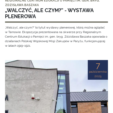
REGIONALNE CENTRUM EDUKACJI O PAMIĘCI IM. GEN. BRYG.
ZDZISŁAWA BASZAKA
„WALCZYĆ, ALE CZYM?” - WYSTAWA
PLENEROWA
„Walczyć, ale czym?” to tytuł wystawy plenerowej, którą można oglądać
w Tarnowie. Ekspozycja prezentowana na skwerze przy Regionalnym
Centrum Edukacji o Pamięci im. gen. bryg. Zdzisława Baszaka opowiada o
działaniach Polskiej Wojskowej Misji Zakupów w Paryżu, funkcjonującej
w latach 1919–1921.
7
października
2025