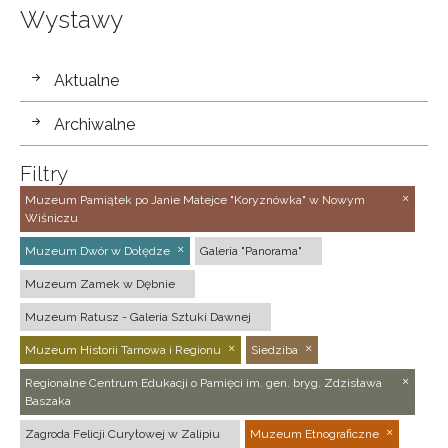
Wystawy
wystawy
Aktualne
Archiwalne
Filtry
Muzeum Pamiątek po Janie Matejce "Koryznówka" w Nowym
Wiśniczu
Muzeum Dwór w Dołędze
Galeria "Panorama"
Muzeum Zamek w Dębnie
Muzeum Ratusz - Galeria Sztuki Dawnej
Muzeum Historii Tarnowa i Regionu
Siedziba
Regionalne Centrum Edukacji o Pamięci im. gen. bryg. Zdzisława
Baszaka
Zagroda Felicji Curyłowej w Zalipiu
Muzeum Etnograficzne