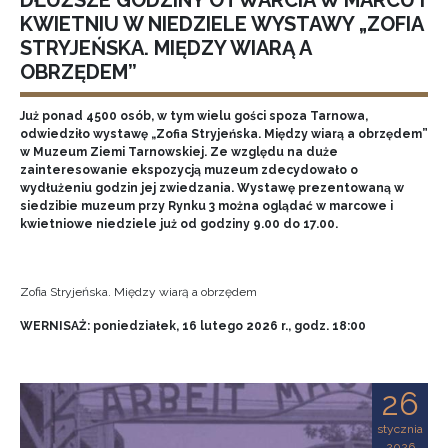
DŁUŻSZE GODZINY OTWARCIA W MARCU I
KWIETNIU W NIEDZIELE WYSTAWY „ZOFIA
STRYJEŃSKA. MIĘDZY WIARĄ A
OBRZĘDEM”
Już ponad 4500 osób, w tym wielu gości spoza Tarnowa,
odwiedziło wystawę „Zofia Stryjeńska. Między wiarą a obrzędem”
w Muzeum Ziemi Tarnowskiej. Ze względu na duże
zainteresowanie ekspozycją muzeum zdecydowało o
wydłużeniu godzin jej zwiedzania. Wystawę prezentowaną w
siedzibie muzeum przy Rynku 3 można oglądać w marcowe i
kwietniowe niedziele już od godziny 9.00 do 17.00.
Zofia Stryjeńska. Między wiarą a obrzędem
WERNISAŻ: poniedziałek, 16 lutego 2026 r., godz. 18:00
26
stycznia
2026