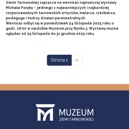
Ziemi Tarnowskiej zaprasza na wernisaż najnowszej wystawy
Michała Poręby – jednego z najważniejszych i najbardziej
rozpoznawalnych tarnowskich artystów, malarza, rzeźbiarza,
pedagoga i twórcy działań parateatralnych.
Wernisaż odbył się w poniedziałek 24 listopada 2025 roku o
godz. 18:00 w siedzibie Muzeum przy Rynku 3. Wystawę można
oglądać od 25 listopada do 31 grudnia 2025 roku.
Stronicowanie
Następna strona
Strona 1
››