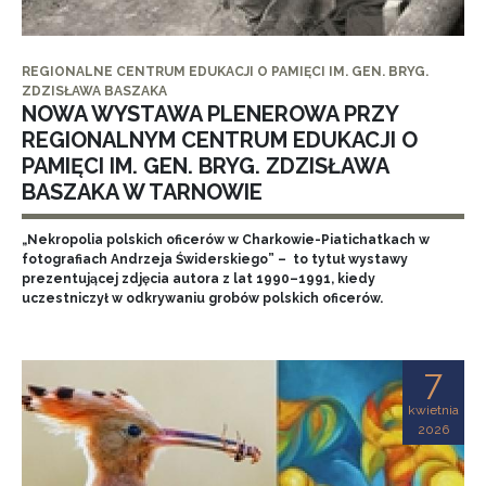
REGIONALNE CENTRUM EDUKACJI O PAMIĘCI IM. GEN. BRYG.
ZDZISŁAWA BASZAKA
NOWA WYSTAWA PLENEROWA PRZY
REGIONALNYM CENTRUM EDUKACJI O
PAMIĘCI IM. GEN. BRYG. ZDZISŁAWA
BASZAKA W TARNOWIE
„Nekropolia polskich oficerów w Charkowie-Piatichatkach w
fotografiach Andrzeja Świderskiego” – to tytuł wystawy
prezentującej zdjęcia autora z lat 1990–1991, kiedy
uczestniczył w odkrywaniu grobów polskich oficerów.
7
kwietnia
2026