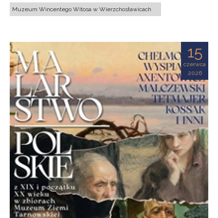
Muzeum Wincentego Witosa w Wierzchosławicach
15
czerwca
2026