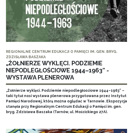
REGIONALNE CENTRUM EDUKACJI O PAMIĘCI IM. GEN. BRYG.
ZDZISŁAWA BASZAKA
„ŻOŁNIERZE WYKLĘCI. PODZIEMIE
NIEPODLEGŁOŚCIOWE 1944–1963” -
WYSTAWA PLENEROWA
„Żołnierze wyklęci. Podziemie niepodległościowe 1944–1963” –
taki tytuł nosi wystawa plenerowa przygotowana przez Instytut
Pamięci Narodowej, którą można oglądać w Tarnowie. Ekspozycja
stanęła przy Regionalnym Centrum Edukacji o Pamięci im. gen.
bryg. Zdzisława Baszaka (Tarnów, ul. Mościckiego 27A).