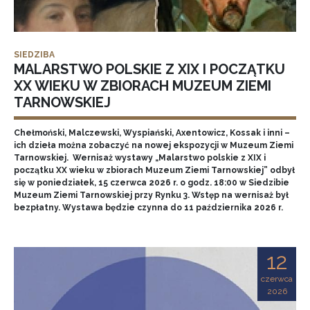
SIEDZIBA
MALARSTWO POLSKIE Z XIX I POCZĄTKU
XX WIEKU W ZBIORACH MUZEUM ZIEMI
TARNOWSKIEJ
Chełmoński, Malczewski, Wyspiański, Axentowicz, Kossak i inni –
ich dzieła można zobaczyć na nowej ekspozycji w Muzeum Ziemi
Tarnowskiej. Wernisaż wystawy „Malarstwo polskie z XIX i
początku XX wieku w zbiorach Muzeum Ziemi Tarnowskiej” odbył
się w poniedziałek, 15 czerwca 2026 r. o godz. 18:00 w Siedzibie
Muzeum Ziemi Tarnowskiej przy Rynku 3. Wstęp na wernisaż był
bezpłatny. Wystawa będzie czynna do 11 października 2026 r.
12
czerwca
2026