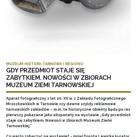
MUZEUM HISTORII TARNOWA I REGIONU
GDY PRZEDMIOT STAJE SIĘ
ZABYTKIEM. NOWOŚCI W ZBIORACH
MUZEUM ZIEMI TARNOWSKIEJ
Aparat fotograficzny z lat 20. XX w. z Zakładu Fotograficznego
Mroczkowskich w Tarnowie czy dawne szyldy reklamowe
tarnowskich zakładów – m.in. te historyczne obiekty będą po raz
pierwszy pokazane jako eksponaty na wystawie „Gdy przedmiot
staje się zabytkiem. Nowości w zbiorach Muzeum Ziemi
Tarnowskiej.”
Co warto zobaczyć na wystawie? - mówi Dorota Lewicka kurator