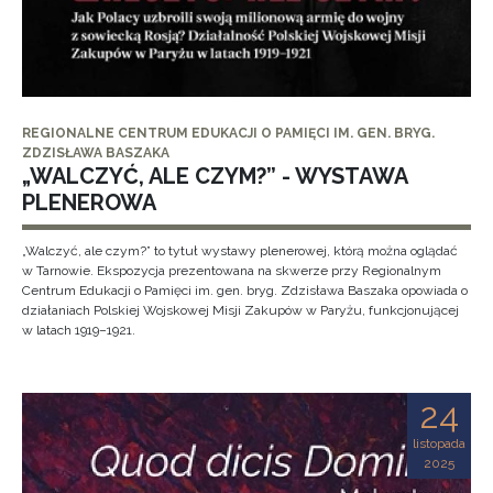
REGIONALNE CENTRUM EDUKACJI O PAMIĘCI IM. GEN. BRYG.
ZDZISŁAWA BASZAKA
„WALCZYĆ, ALE CZYM?” - WYSTAWA
PLENEROWA
„Walczyć, ale czym?” to tytuł wystawy plenerowej, którą można oglądać
w Tarnowie. Ekspozycja prezentowana na skwerze przy Regionalnym
Centrum Edukacji o Pamięci im. gen. bryg. Zdzisława Baszaka opowiada o
działaniach Polskiej Wojskowej Misji Zakupów w Paryżu, funkcjonującej
w latach 1919–1921.
24
listopada
2025