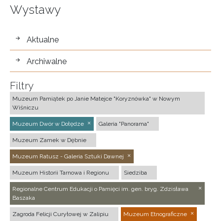
Wystawy
wystawy
Aktualne
Archiwalne
Filtry
Muzeum Pamiątek po Janie Matejce "Koryznówka" w Nowym
Wiśniczu
Muzeum Dwór w Dołędze
Galeria "Panorama"
Muzeum Zamek w Dębnie
Muzeum Ratusz - Galeria Sztuki Dawnej
Muzeum Historii Tarnowa i Regionu
Siedziba
Regionalne Centrum Edukacji o Pamięci im. gen. bryg. Zdzisława
Baszaka
Zagroda Felicji Curyłowej w Zalipiu
Muzeum Etnograficzne