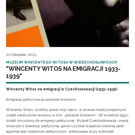
20 listopada, 2023
MUZEUM WINCENTEGO WITOSA W WIERZCHOSŁAWICACH
"WINCENTY WITOS NA EMIGRACJI 1933-
1939"
Wincenty Witos na emigracji w Czechosłowacji (1933–1939)
Emigracja polityczna po procesie brzeskim
Wincenty Witos, wybitny polski mąż stanu, w okresie międzywojennym
został niesłusznie skazany w tzw. „procesie brzeskim”. 28 września 1933 r.
został zmuszony do emigracji politycznej. Wybrał Czechosłowację, znaną
wówczas z tolerancji politycznej, gdzie uzyskał wsparcie czeskiej partii
agrarnej oraz środowisk politycznych, zdobywając duży autorytet.