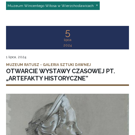
Muzeum Wincentego Witosa w Wierzchosławicach
5
lipca
2024
1 lipca, 2024
MUZEUM RATUSZ - GALERIA SZTUKI DAWNEJ
OTWARCIE WYSTAWY CZASOWEJ PT.
„ARTEFAKTY HISTORYCZNE”