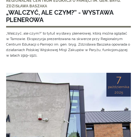
REGIONALNE CENTRUM EDUKACJI O PAMIĘCI IM. GEN. BRYG.
ZDZISŁAWA BASZAKA
„WALCZYĆ, ALE CZYM?” - WYSTAWA
PLENEROWA
„Walczyć, ale czym?” to tytuł wystawy plenerowej, którą można oglądać
w Tarnowie. Ekspozycja prezentowana na skwerze przy Regionalnym
Centrum Edukacji o Pamięci im. gen. bryg. Zdzisława Baszaka opowiada o
działaniach Polskiej Wojskowej Misji Zakupów w Paryżu, funkcjonującej
w latach 1919–1921.
7
października
2025