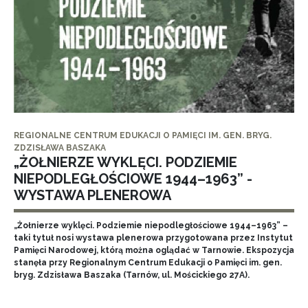
REGIONALNE CENTRUM EDUKACJI O PAMIĘCI IM. GEN. BRYG.
ZDZISŁAWA BASZAKA
„ŻOŁNIERZE WYKLĘCI. PODZIEMIE
NIEPODLEGŁOŚCIOWE 1944–1963” -
WYSTAWA PLENEROWA
„Żołnierze wyklęci. Podziemie niepodległościowe 1944–1963” –
taki tytuł nosi wystawa plenerowa przygotowana przez Instytut
Pamięci Narodowej, którą można oglądać w Tarnowie. Ekspozycja
stanęła przy Regionalnym Centrum Edukacji o Pamięci im. gen.
bryg. Zdzisława Baszaka (Tarnów, ul. Mościckiego 27A).