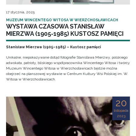
17 stycznia, 2025
MUZEUM WINCENTEGO WITOSA W WIERZCHOSŁAWICACH
WYSTAWA CZASOWA STANISŁAW
MIERZWA (1905-1985) KUSTOSZ PAMIĘCI
Stanisław Mierzwa (1905–1985) – Kustosz pamięci
Unikalne, niepokazywane dotąd fotografie Stanisława Mierzwy, polskiego
adwokata, patrioty, bliskiego współpracownika Wincentego Witosa i twórcy
Muzeum Wincentego Witosa w Wierzchosławicach będzie można
obejrzeć na planszowej wystawie w Centrum Kultury Wsi Polskiej im. W.
Witosa w Wierzchosławicach.
20
listopada
2023