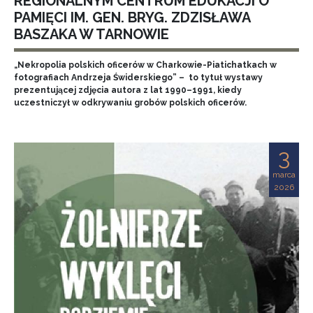
REGIONALNYM CENTRUM EDUKACJI O
PAMIĘCI IM. GEN. BRYG. ZDZISŁAWA
BASZAKA W TARNOWIE
„Nekropolia polskich oficerów w Charkowie-Piatichatkach w
fotografiach Andrzeja Świderskiego” – to tytuł wystawy
prezentującej zdjęcia autora z lat 1990–1991, kiedy
uczestniczył w odkrywaniu grobów polskich oficerów.
3
marca
2026