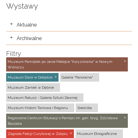
Wystawy
wystawy
Aktualne
Archiwalne
Filtry
Muzeum Pamiątek po Janie Matejce "Koryznówka" w Nowym
Wiśniczu
Muzeum Dwór w Dołędze
Galeria "Panorama"
Muzeum Zamek w Dębnie
Muzeum Ratusz - Galeria Sztuki Dawnej
Muzeum Historii Tarnowa i Regionu
Siedziba
Regionalne Centrum Edukacji o Pamięci im. gen. bryg. Zdzisława
Baszaka
Zagroda Felicji Curyłowej w Zalipiu
Muzeum Etnograficzne