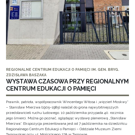
REGIONALNE CENTRUM EDUKACJI O PAMIĘCI IM. GEN. BRYG.
ZDZISŁAWA BASZAKA
WYSTAWA CZASOWA PRZY REGIONALNYM
CENTRUM EDUKACJI O PAMIĘCI
Prawnik, patriota, współpracownik Wincentego Witosa i „więzień Moskwy”
– Stanisław Mierzwa (1905–1985) należał do grona najwybitniejszych
przedstawicieli ruchu ludowego. 10 października przypada 40. rocznica
jego śmierci. Można go poznać, oglądając wystawę plenerową „Stanisław
Mierzwa”. Ekspozycja prezentowana jest od 7 października na dziedzińcu
Regionalnego Centrum Edukacji o Pamięci – Oddziale Muzeum Ziemi
Tarnowskiej przy ul. Mościckiego 27A w Tarnowie.