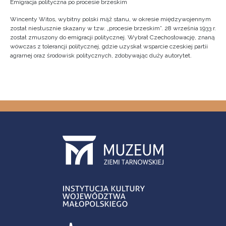
Emigracja polityczna po procesie brzeskim
Wincenty Witos, wybitny polski mąż stanu, w okresie międzywojennym
został niesłusznie skazany w tzw. „procesie brzeskim”. 28 września 1933 r.
został zmuszony do emigracji politycznej. Wybrał Czechosłowację, znaną
wówczas z tolerancji politycznej, gdzie uzyskał wsparcie czeskiej partii
agrarnej oraz środowisk politycznych, zdobywając duży autorytet.