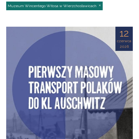
Muzeum Wincentego Witosa w Wierzchosławicach
12
czerwca
2026