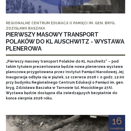
REGIONALNE CENTRUM EDUKACJI O PAMIĘCI IM. GEN. BRYG.
ZDZISŁAWA BASZAKA
PIERWSZY MASOWY TRANSPORT
POLAKÓW DO KL AUSCHWITZ - WYSTAWA
PLENEROWA
„Pierwszy masowy transport Polaków do KL Auschwitz” – pod
takim tytułem prezentowana będzie nowa plenerowa wystawa
planszowa przygotowana przez Instytut Pamięci Narodowej. Jej
inauguracja odbyła się w piątek, 12 czerwca 2026 r. o godz. 12:00
przy budynku Regionalnego Centrum Edukacji o Pamięci im. gen.
bryg. Zdzisława Baszaka w Tarnowie (ul. Mościckiego 27A).
Wystawa będzie dostępna dla zwiedzających bezpłatnie do
końca sierpnia 2026 roku.
16
kwietnia