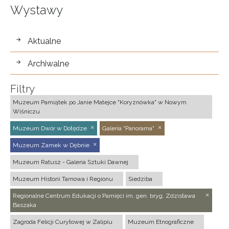
Wystawy
wystawy
Aktualne
Archiwalne
Filtry
Muzeum Pamiątek po Janie Matejce "Koryznówka" w Nowym
Wiśniczu
Muzeum Dwór w Dołędze
Galeria "Panorama"
Muzeum Zamek w Dębnie
Muzeum Ratusz - Galeria Sztuki Dawnej
Muzeum Historii Tarnowa i Regionu
Siedziba
Regionalne Centrum Edukacji o Pamięci im. gen. bryg. Zdzisława
Baszaka
Zagroda Felicji Curyłowej w Zalipiu
Muzeum Etnograficzne