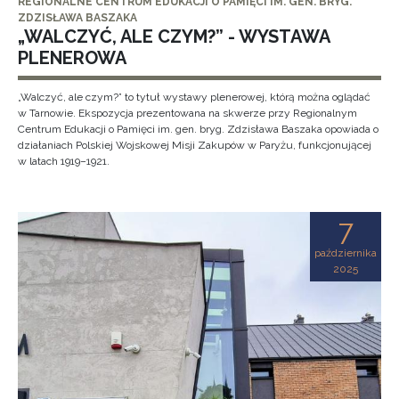
REGIONALNE CENTRUM EDUKACJI O PAMIĘCI IM. GEN. BRYG.
ZDZISŁAWA BASZAKA
„WALCZYĆ, ALE CZYM?” - WYSTAWA
PLENEROWA
„Walczyć, ale czym?” to tytuł wystawy plenerowej, którą można oglądać
w Tarnowie. Ekspozycja prezentowana na skwerze przy Regionalnym
Centrum Edukacji o Pamięci im. gen. bryg. Zdzisława Baszaka opowiada o
działaniach Polskiej Wojskowej Misji Zakupów w Paryżu, funkcjonującej
w latach 1919–1921.
7
października
2025