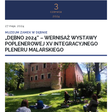
3
czerwca
2024
27 maja, 2024
MUZEUM ZAMEK W DĘBNIE
„DĘBNO 2024” – WERNISAŻ WYSTAWY
POPLENEROWEJ XV INTEGRACYJNEGO
PLENERU MALARSKIEGO