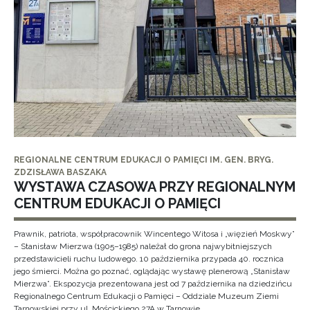
REGIONALNE CENTRUM EDUKACJI O PAMIĘCI IM. GEN. BRYG.
ZDZISŁAWA BASZAKA
WYSTAWA CZASOWA PRZY REGIONALNYM
CENTRUM EDUKACJI O PAMIĘCI
Prawnik, patriota, współpracownik Wincentego Witosa i „więzień Moskwy”
– Stanisław Mierzwa (1905–1985) należał do grona najwybitniejszych
przedstawicieli ruchu ludowego. 10 października przypada 40. rocznica
jego śmierci. Można go poznać, oglądając wystawę plenerową „Stanisław
Mierzwa”. Ekspozycja prezentowana jest od 7 października na dziedzińcu
Regionalnego Centrum Edukacji o Pamięci – Oddziale Muzeum Ziemi
Tarnowskiej przy ul. Mościckiego 27A w Tarnowie.