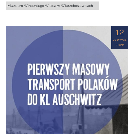
Muzeum Wincentego Witosa w Wierzchosławicach
12
czerwca
2026