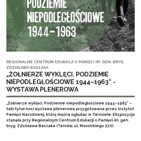
REGIONALNE CENTRUM EDUKACJI O PAMIĘCI IM. GEN. BRYG.
ZDZISŁAWA BASZAKA
„ŻOŁNIERZE WYKLĘCI. PODZIEMIE
NIEPODLEGŁOŚCIOWE 1944–1963” -
WYSTAWA PLENEROWA
„Żołnierze wyklęci. Podziemie niepodległościowe 1944–1963” –
taki tytuł nosi wystawa plenerowa przygotowana przez Instytut
Pamięci Narodowej, którą można oglądać w Tarnowie. Ekspozycja
stanęła przy Regionalnym Centrum Edukacji o Pamięci im. gen.
bryg. Zdzisława Baszaka (Tarnów, ul. Mościckiego 27A).