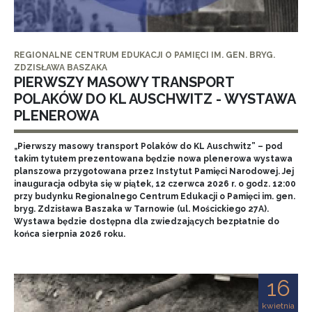
REGIONALNE CENTRUM EDUKACJI O PAMIĘCI IM. GEN. BRYG.
ZDZISŁAWA BASZAKA
PIERWSZY MASOWY TRANSPORT
POLAKÓW DO KL AUSCHWITZ - WYSTAWA
PLENEROWA
„Pierwszy masowy transport Polaków do KL Auschwitz” – pod
takim tytułem prezentowana będzie nowa plenerowa wystawa
planszowa przygotowana przez Instytut Pamięci Narodowej. Jej
inauguracja odbyła się w piątek, 12 czerwca 2026 r. o godz. 12:00
przy budynku Regionalnego Centrum Edukacji o Pamięci im. gen.
bryg. Zdzisława Baszaka w Tarnowie (ul. Mościckiego 27A).
Wystawa będzie dostępna dla zwiedzających bezpłatnie do
końca sierpnia 2026 roku.
16
kwietnia