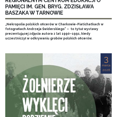
REGIONALNYM CENTRUM EDUKACJI O
PAMIĘCI IM. GEN. BRYG. ZDZISŁAWA
BASZAKA W TARNOWIE
„Nekropolia polskich oficerów w Charkowie-Piatichatkach w
fotografiach Andrzeja Świderskiego” – to tytuł wystawy
prezentującej zdjęcia autora z lat 1990–1991, kiedy
uczestniczył w odkrywaniu grobów polskich oficerów.
3
marca
2026