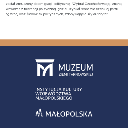
został zmuszony do emigracji politycznej. Wybrał Czechosłowację, znaną
wówczas z tolerancji politycznej, gdzie uzyskał wsparcie czeskiej partii
agrarnej oraz środowisk politycznych, zdobywając duży autorytet.