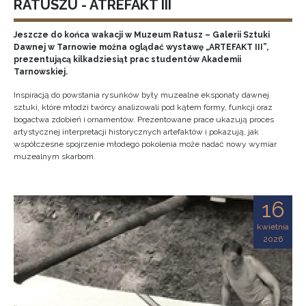
RATUSZU - ATREFAKT III
Jeszcze do końca wakacji w Muzeum Ratusz – Galerii Sztuki
Dawnej w Tarnowie można oglądać wystawę „ARTEFAKT III”,
prezentującą kilkadziesiąt prac studentów Akademii
Tarnowskiej.
Inspiracją do powstania rysunków były muzealne eksponaty dawnej
sztuki, które młodzi twórcy analizowali pod kątem formy, funkcji oraz
bogactwa zdobień i ornamentów. Prezentowane prace ukazują proces
artystycznej interpretacji historycznych artefaktów i pokazują, jak
współczesne spojrzenie młodego pokolenia może nadać nowy wymiar
muzealnym skarbom.
16
kwietnia
2026