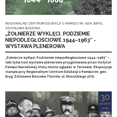
REGIONALNE CENTRUM EDUKACJI O PAMIĘCI IM. GEN. BRYG.
ZDZISŁAWA BASZAKA
„ŻOŁNIERZE WYKLĘCI. PODZIEMIE
NIEPODLEGŁOŚCIOWE 1944–1963” -
WYSTAWA PLENEROWA
„Żołnierze wyklęci. Podziemie niepodległościowe 1944–1963” –
taki tytuł nosi wystawa plenerowa przygotowana przez Instytut
Pamięci Narodowej, którą można oglądać w Tarnowie. Ekspozycja
stanęła przy Regionalnym Centrum Edukacji o Pamięci im. gen.
bryg. Zdzisława Baszaka (Tarnów, ul. Mościckiego 27A).
30
grudnia
2025