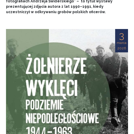
fotografiach Andrzeja Świderskiego” – to tytuł wystawy
prezentującej zdjęcia autora z lat 1990–1991, kiedy
uczestniczył w odkrywaniu grobów polskich oficerów.
3
marca
2026