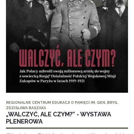
REGIONALNE CENTRUM EDUKACJI O PAMIĘCI IM. GEN. BRYG.
ZDZISŁAWA BASZAKA
„WALCZYĆ, ALE CZYM?” - WYSTAWA
PLENEROWA