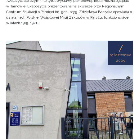
„Walczyć, ale czym?” to tytuł wystawy plenerowej, którą można oglądać
w Tarnowie. Ekspozycja prezentowana na skwerze przy Regionalnym
Centrum Edukacji o Pamięci im. gen. bryg. Zdzisława Baszaka opowiada o
działaniach Polskiej Wojskowej Misji Zakupów w Paryżu, funkcjonującej
w latach 1919–1921.
7
października
2025