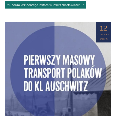
Muzeum Wincentego Witosa w Wierzchosławicach
12
czerwca
2026