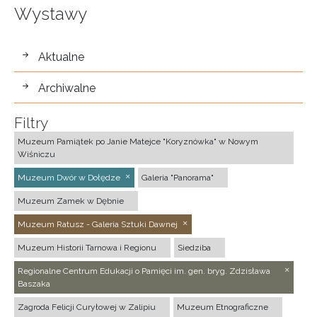
Wystawy
wystawy
Aktualne
Archiwalne
Filtry
Muzeum Pamiątek po Janie Matejce "Koryznówka" w Nowym
Wiśniczu
Muzeum Dwór w Dołędze
Galeria "Panorama"
Muzeum Zamek w Dębnie
Muzeum Ratusz - Galeria Sztuki Dawnej
Muzeum Historii Tarnowa i Regionu
Siedziba
Regionalne Centrum Edukacji o Pamięci im. gen. bryg. Zdzisława
Baszaka
Zagroda Felicji Curyłowej w Zalipiu
Muzeum Etnograficzne