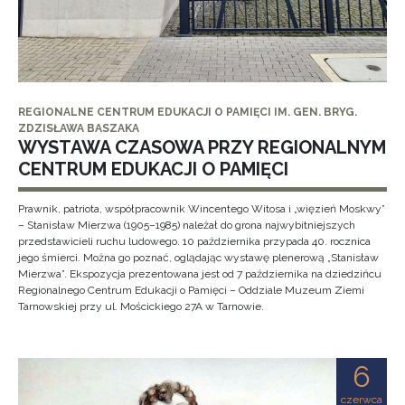
REGIONALNE CENTRUM EDUKACJI O PAMIĘCI IM. GEN. BRYG.
ZDZISŁAWA BASZAKA
WYSTAWA CZASOWA PRZY REGIONALNYM
CENTRUM EDUKACJI O PAMIĘCI
Prawnik, patriota, współpracownik Wincentego Witosa i „więzień Moskwy”
– Stanisław Mierzwa (1905–1985) należał do grona najwybitniejszych
przedstawicieli ruchu ludowego. 10 października przypada 40. rocznica
jego śmierci. Można go poznać, oglądając wystawę plenerową „Stanisław
Mierzwa”. Ekspozycja prezentowana jest od 7 października na dziedzińcu
Regionalnego Centrum Edukacji o Pamięci – Oddziale Muzeum Ziemi
Tarnowskiej przy ul. Mościckiego 27A w Tarnowie.
6
czerwca