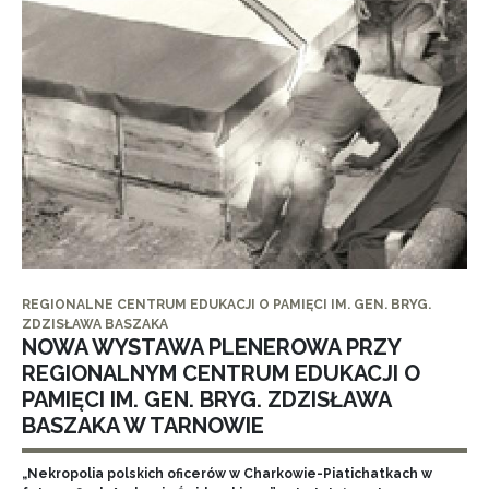
REGIONALNE CENTRUM EDUKACJI O PAMIĘCI IM. GEN. BRYG.
ZDZISŁAWA BASZAKA
NOWA WYSTAWA PLENEROWA PRZY
REGIONALNYM CENTRUM EDUKACJI O
PAMIĘCI IM. GEN. BRYG. ZDZISŁAWA
BASZAKA W TARNOWIE
„Nekropolia polskich oficerów w Charkowie-Piatichatkach w