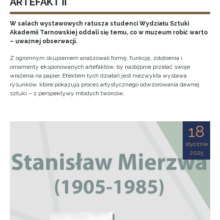
ARTEFAKT II
W salach wystawowych ratusza studenci Wydziału Sztuki
Akademii Tarnowskiej oddali się temu, co w muzeum robić warto
– uważnej obserwacji.
Z ogromnym skupieniem analizowali formę, funkcję, zdobienia i
ornamenty eksponowanych artefaktów, by następnie przelać swoje
wrażenia na papier. Efektem tych działań jest niezwykła wystawa
rysunków, które pokazują proces artystycznego odwzorowania dawnej
sztuki – z perspektywy młodych twórców.
18
stycznia
2025