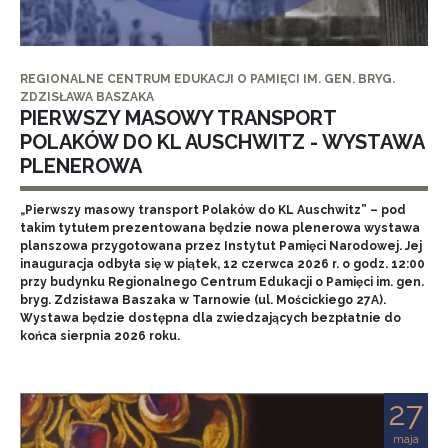
REGIONALNE CENTRUM EDUKACJI O PAMIĘCI IM. GEN. BRYG.
ZDZISŁAWA BASZAKA
PIERWSZY MASOWY TRANSPORT
POLAKÓW DO KL AUSCHWITZ - WYSTAWA
PLENEROWA
„Pierwszy masowy transport Polaków do KL Auschwitz” – pod
takim tytułem prezentowana będzie nowa plenerowa wystawa
planszowa przygotowana przez Instytut Pamięci Narodowej. Jej
inauguracja odbyła się w piątek, 12 czerwca 2026 r. o godz. 12:00
przy budynku Regionalnego Centrum Edukacji o Pamięci im. gen.
bryg. Zdzisława Baszaka w Tarnowie (ul. Mościckiego 27A).
Wystawa będzie dostępna dla zwiedzających bezpłatnie do
końca sierpnia 2026 roku.
27
maja