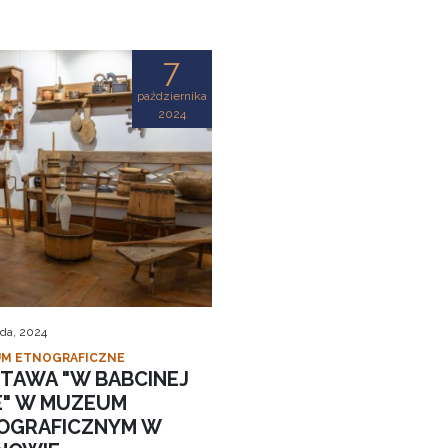
7
października
2024
ada, 2024
M ETNOGRAFICZNE
TAWA "W BABCINEJ
IE" W MUZEUM
OGRAFICZNYM W