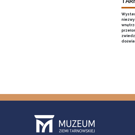
TAR
Wystaw
niezwy
wnętrze
przełom
zwiedz
doświa
Stron