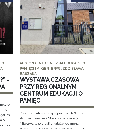
 O
REGIONALNE CENTRUM EDUKACJI O
WA
PAMIĘCI IM. GEN. BRYG. ZDZISŁAWA
BASZAKA
” -
WYSTAWA CZASOWA
WA
PRZY REGIONALNYM
CENTRUM EDUKACJI O
PAMIĘCI
y
rnowie.
 przy
Prawnik, patriota, współpracownik Wincentego
ęci im.
Witosa i „więzień Moskwy” – Stanisław
a o
Mierzwa (1905–1985) należał do grona
 Zakupów
najwybitniejszych przedstawicieli ruchu