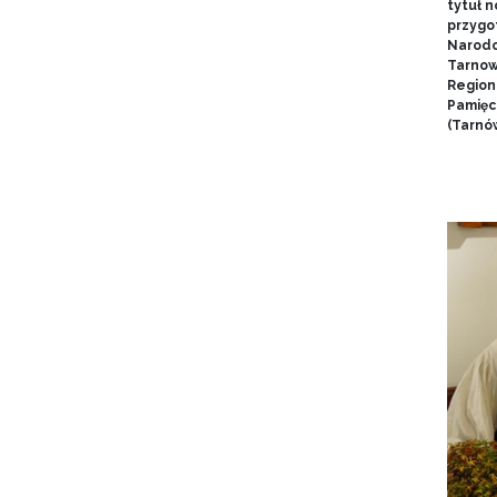
tytuł 
przygo
Narodo
Tarnow
Region
Pamięci
(Tarnów