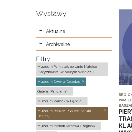
Wystawy
wystawy
Aktualne
Archiwalne
Filtry
Muzeum Pamiątek po Janie Matejce
"Koryznówka" w Nowym Wiśniczu
Muzeum Dwór w Dołędze
Galeria "Panorama"
REGIO
PAMIĘC
Muzeum Zamek w Dębnie
BASZA
PIE
Muzeum Ratusz - Galeria Sztuki
Dawnej
TRA
KL 
Muzeum Historii Tarnowa i Regionu