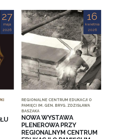
27
16
maja
kwietnia
2026
2026
KI
REGIONALNE CENTRUM EDUKACJI O
PAMIĘCI IM. GEN. BRYG. ZDZISŁAWA
BASZAKA
NOWA WYSTAWA
AŁU
PLENEROWA PRZY
REGIONALNYM CENTRUM