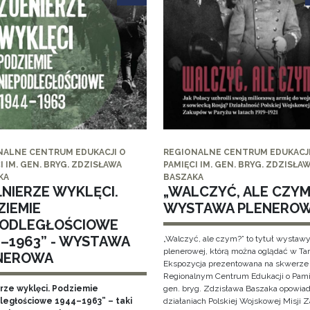
NALNE CENTRUM EDUKACJI O
REGIONALNE CENTRUM EDUKACJI
I IM. GEN. BRYG. ZDZISŁAWA
PAMIĘCI IM. GEN. BRYG. ZDZISŁA
KA
BASZAKA
ŁNIERZE WYKLĘCI.
„WALCZYĆ, ALE CZYM?
ZIEMIE
WYSTAWA PLENERO
PODLEGŁOŚCIOWE
4–1963” - WYSTAWA
„Walczyć, ale czym?” to tytuł wystaw
plenerowej, którą można oglądać w Ta
NEROWA
Ekspozycja prezentowana na skwerze
Regionalnym Centrum Edukacji o Pami
erze wyklęci. Podziemie
gen. bryg. Zdzisława Baszaka opowiad
ległościowe 1944–1963” – taki
działaniach Polskiej Wojskowej Misji