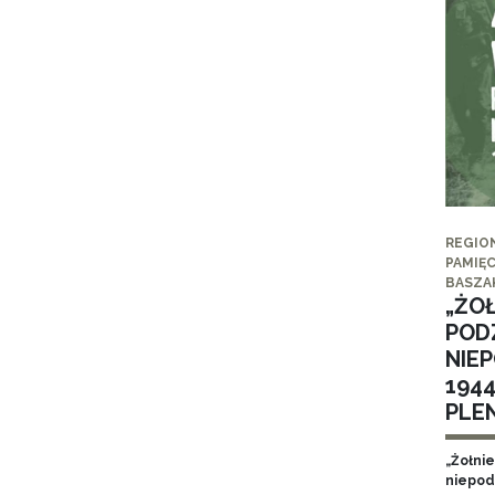
REGIO
PAMIĘC
BASZA
„ŻO
POD
NIE
194
PLE
„Żołni
niepod