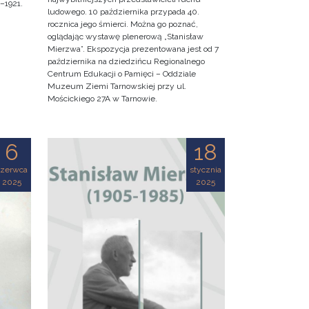
–1921.
ludowego. 10 października przypada 40.
rocznica jego śmierci. Można go poznać,
oglądając wystawę plenerową „Stanisław
Mierzwa”. Ekspozycja prezentowana jest od 7
października na dziedzińcu Regionalnego
Centrum Edukacji o Pamięci – Oddziale
Muzeum Ziemi Tarnowskiej przy ul.
Mościckiego 27A w Tarnowie.
6
18
czerwca
stycznia
2025
2025