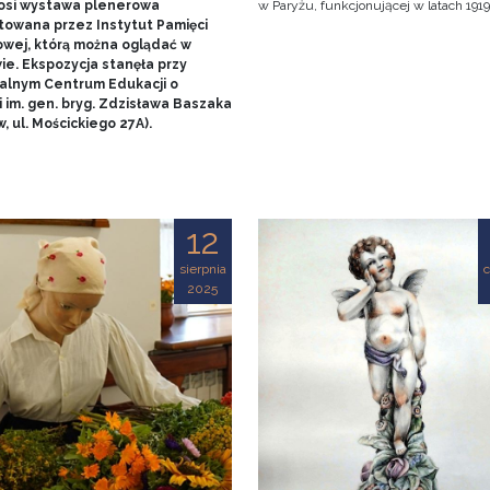
nosi wystawa plenerowa
w Paryżu, funkcjonującej w latach 1919
towana przez Instytut Pamięci
wej, którą można oglądać w
ie. Ekspozycja stanęła przy
alnym Centrum Edukacji o
 im. gen. bryg. Zdzisława Baszaka
, ul. Mościckiego 27A).
12
sierpnia
2025