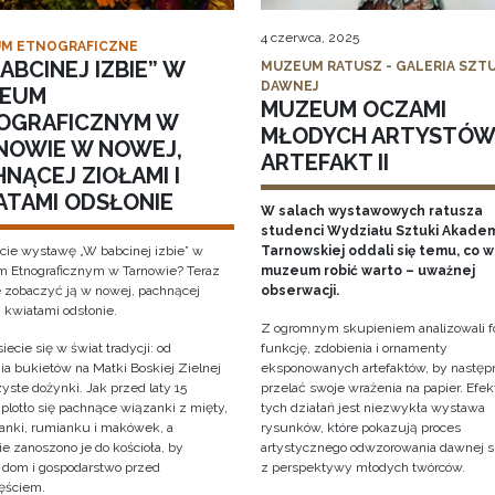
4 czerwca, 2025
M ETNOGRAFICZNE
ABCINEJ IZBIE” W
MUZEUM RATUSZ - GALERIA SZTU
DAWNEJ
EUM
MUZEUM OCZAMI
OGRAFICZNYM W
MŁODYCH ARTYSTÓW
NOWIE W NOWEJ,
ARTEFAKT II
NĄCEJ ZIOŁAMI I
ATAMI ODSŁONIE
W salach wystawowych ratusza
studenci Wydziału Sztuki Akadem
cie wystawę „W babcinej izbie” w
Tarnowskiej oddali się temu, co w
Etnograficznym w Tarnowie? Teraz
muzeum robić warto – uważnej
 zobaczyć ją w nowej, pachnącej
obserwacji.
i kwiatami odsłonie.
Z ogromnym skupieniem analizowali f
iecie się w świat tradycji: od
funkcję, zdobienia i ornamenty
ia bukietów na Matki Boskiej Zielnej
eksponowanych artefaktów, by następ
yste dożynki. Jak przed laty 15
przelać swoje wrażenia na papier. Efe
 plotło się pachnące wiązanki z mięty,
tych działań jest niezwykła wystawa
anki, rumianku i makówek, a
rysunków, które pokazują proces
e zanoszono je do kościoła, by
artystycznego odwzorowania dawnej s
y dom i gospodarstwo przed
z perspektywy młodych twórców.
ęściem.