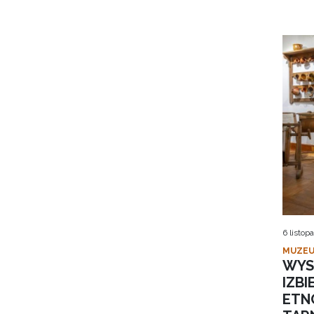
6 listop
MUZEU
WYS
IZB
ETN