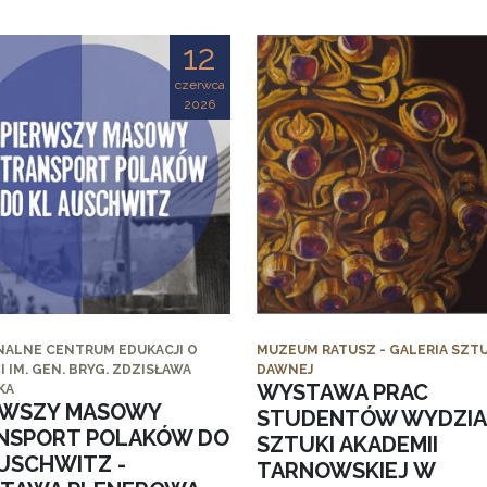
12
czerwca
2026
NALNE CENTRUM EDUKACJI O
MUZEUM RATUSZ - GALERIA SZTU
I IM. GEN. BRYG. ZDZISŁAWA
DAWNEJ
WYSTAWA PRAC
KA
RWSZY MASOWY
STUDENTÓW WYDZI
NSPORT POLAKÓW DO
SZTUKI AKADEMII
AUSCHWITZ -
TARNOWSKIEJ W