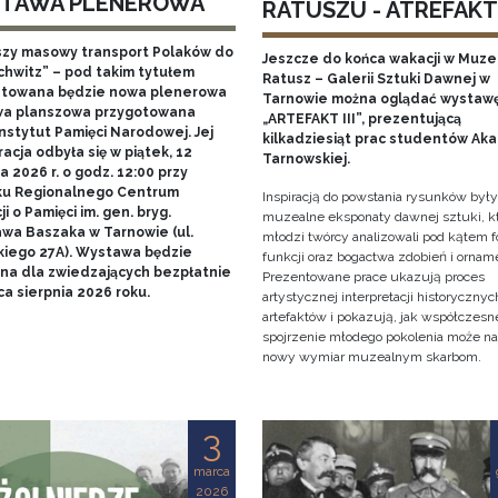
TAWA PLENEROWA
RATUSZU - ATREFAKT I
szy masowy transport Polaków do
Jeszcze do końca wakacji w Muz
chwitz” – pod takim tytułem
Ratusz – Galerii Sztuki Dawnej w
towana będzie nowa plenerowa
Tarnowie można oglądać wystaw
a planszowa przygotowana
„ARTEFAKT III”, prezentującą
nstytut Pamięci Narodowej. Jej
kilkadziesiąt prac studentów Ak
acja odbyła się w piątek, 12
Tarnowskiej.
 2026 r. o godz. 12:00 przy
u Regionalnego Centrum
Inspiracją do powstania rysunków były
i o Pamięci im. gen. bryg.
muzealne eksponaty dawnej sztuki, k
awa Baszaka w Tarnowie (ul.
młodzi twórcy analizowali pod kątem f
kiego 27A). Wystawa będzie
funkcji oraz bogactwa zdobień i ornam
na dla zwiedzających bezpłatnie
Prezentowane prace ukazują proces
a sierpnia 2026 roku.
artystycznej interpretacji historycznyc
artefaktów i pokazują, jak współczesn
spojrzenie młodego pokolenia może n
nowy wymiar muzealnym skarbom.
3
marca
2026