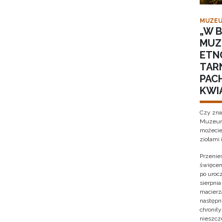
MUZEU
„W B
MUZ
ETN
TAR
PACH
KWI
Czy zna
Muzeum 
możecie
ziołami 
Przenies
święcen
po urocz
sierpnia
macierz
następni
chronił
nieszcz