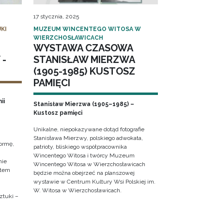
17 stycznia, 2025
KI
MUZEUM WINCENTEGO WITOSA W
WIERZCHOSŁAWICACH
WYSTAWA CZASOWA
 -
STANISŁAW MIERZWA
(1905-1985) KUSTOSZ
PAMIĘCI
ii
Stanisław Mierzwa (1905–1985) –
Kustosz pamięci
Unikalne, niepokazywane dotąd fotografie
Stanisława Mierzwy, polskiego adwokata,
ormę,
patrioty, bliskiego współpracownika
Wincentego Witosa i twórcy Muzeum
nie
Wincentego Witosa w Wierzchosławicach
ktem
będzie można obejrzeć na planszowej
wystawie w Centrum Kultury Wsi Polskiej im.
W. Witosa w Wierzchosławicach.
ztuki –