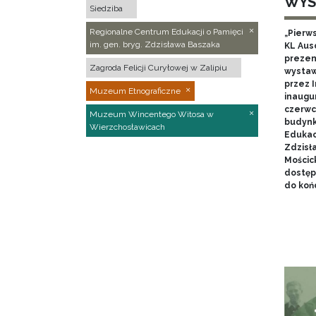
WYS
Siedziba
Regionalne Centrum Edukacji o Pamięci
„Pierw
im. gen. bryg. Zdzisława Baszaka
KL Aus
prezen
Zagroda Felicji Curyłowej w Zalipiu
wystaw
przez I
Muzeum Etnograficzne
inaugur
czerwca
Muzeum Wincentego Witosa w
budynk
Wierzchosławicach
Edukacj
Zdzisł
Mościc
dostęp
do końc