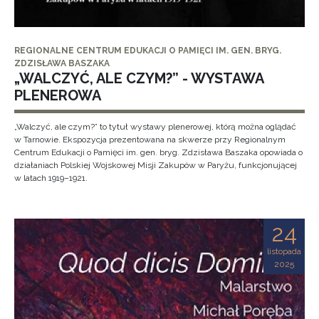
REGIONALNE CENTRUM EDUKACJI O PAMIĘCI IM. GEN. BRYG.
ZDZISŁAWA BASZAKA
„WALCZYĆ, ALE CZYM?” - WYSTAWA
PLENEROWA
„Walczyć, ale czym?” to tytuł wystawy plenerowej, którą można oglądać
w Tarnowie. Ekspozycja prezentowana na skwerze przy Regionalnym
Centrum Edukacji o Pamięci im. gen. bryg. Zdzisława Baszaka opowiada o
działaniach Polskiej Wojskowej Misji Zakupów w Paryżu, funkcjonującej
w latach 1919–1921.
24
listopada
2025