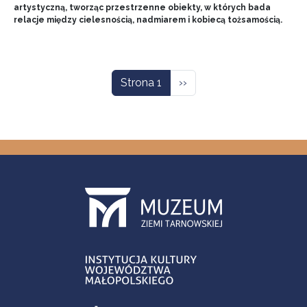
artystyczną, tworząc przestrzenne obiekty, w których bada
relacje między cielesnością, nadmiarem i kobiecą tożsamością.
Stronicowanie
Następna strona
Strona 1
››