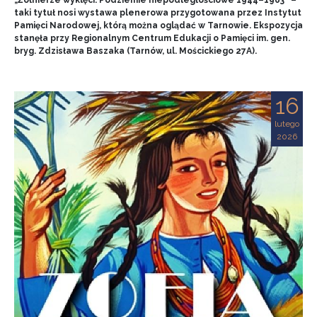
„Żołnierze wyklęci. Podziemie niepodległościowe 1944–1963” –
taki tytuł nosi wystawa plenerowa przygotowana przez Instytut
Pamięci Narodowej, którą można oglądać w Tarnowie. Ekspozycja
stanęła przy Regionalnym Centrum Edukacji o Pamięci im. gen.
bryg. Zdzisława Baszaka (Tarnów, ul. Mościckiego 27A).
16
lutego
2026