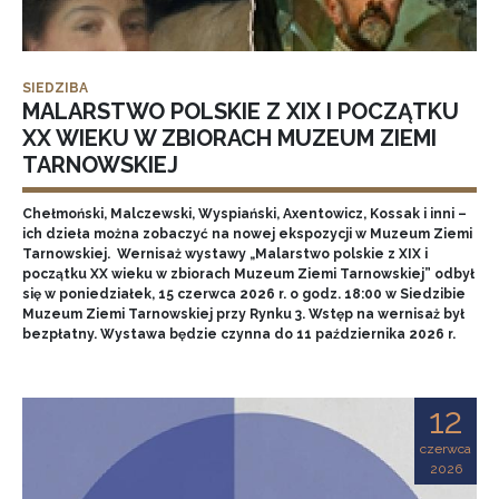
SIEDZIBA
MALARSTWO POLSKIE Z XIX I POCZĄTKU
XX WIEKU W ZBIORACH MUZEUM ZIEMI
TARNOWSKIEJ
Chełmoński, Malczewski, Wyspiański, Axentowicz, Kossak i inni –
ich dzieła można zobaczyć na nowej ekspozycji w Muzeum Ziemi
Tarnowskiej. Wernisaż wystawy „Malarstwo polskie z XIX i
początku XX wieku w zbiorach Muzeum Ziemi Tarnowskiej” odbył
się w poniedziałek, 15 czerwca 2026 r. o godz. 18:00 w Siedzibie
Muzeum Ziemi Tarnowskiej przy Rynku 3. Wstęp na wernisaż był
bezpłatny. Wystawa będzie czynna do 11 października 2026 r.
12
czerwca
2026