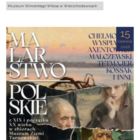
Muzeum Wincentego Witosa w Wierzchosławicach
15
czerwca
2026