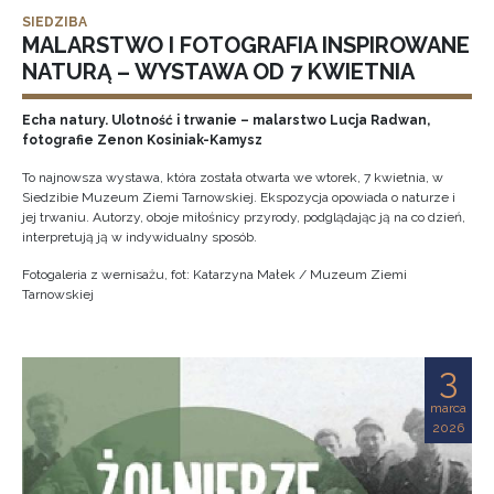
SIEDZIBA
MALARSTWO I FOTOGRAFIA INSPIROWANE
NATURĄ – WYSTAWA OD 7 KWIETNIA
Echa natury. Ulotność i trwanie – malarstwo Lucja Radwan,
fotografie Zenon Kosiniak-Kamysz
To najnowsza wystawa, która została otwarta we wtorek, 7 kwietnia, w
Siedzibie Muzeum Ziemi Tarnowskiej. Ekspozycja opowiada o naturze i
jej trwaniu. Autorzy, oboje miłośnicy przyrody, podglądając ją na co dzień,
interpretują ją w indywidualny sposób.
Fotogaleria z wernisażu, fot: Katarzyna Małek / Muzeum Ziemi
Tarnowskiej
3
marca
2026