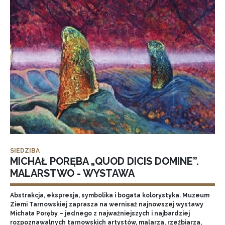
SIEDZIBA
MICHAŁ PORĘBA „QUOD DICIS DOMINE”.
MALARSTWO - WYSTAWA
Abstrakcja, ekspresja, symbolika i bogata kolorystyka. Muzeum
Ziemi Tarnowskiej zaprasza na wernisaż najnowszej wystawy
Michała Poręby – jednego z najważniejszych i najbardziej
rozpoznawalnych tarnowskich artystów, malarza, rzeźbiarza,