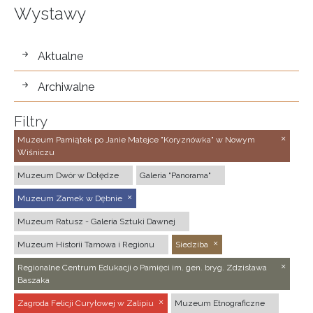
Wystawy
wystawy
Aktualne
Archiwalne
Filtry
Muzeum Pamiątek po Janie Matejce "Koryznówka" w Nowym
Wiśniczu
Muzeum Dwór w Dołędze
Galeria "Panorama"
Muzeum Zamek w Dębnie
Muzeum Ratusz - Galeria Sztuki Dawnej
Muzeum Historii Tarnowa i Regionu
Siedziba
Regionalne Centrum Edukacji o Pamięci im. gen. bryg. Zdzisława
Baszaka
Zagroda Felicji Curyłowej w Zalipiu
Muzeum Etnograficzne