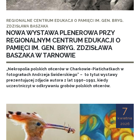
REGIONALNE CENTRUM EDUKACJI O PAMIĘCI IM. GEN. BRYG.
ZDZISŁAWA BASZAKA
NOWA WYSTAWA PLENEROWA PRZY
REGIONALNYM CENTRUM EDUKACJI O
PAMIĘCI IM. GEN. BRYG. ZDZISŁAWA
BASZAKA W TARNOWIE
„Nekropolia polskich oficerów w Charkowie-Piatichatkach w
fotografiach Andrzeja Świderskiego” – to tytuł wystawy
prezentującej zdjęcia autora z lat 1990–1991, kiedy
uczestniczył w odkrywaniu grobów polskich oficerów.
7
kwietnia
2026