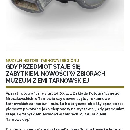
MUZEUM HISTORII TARNOWA I REGIONU
GDY PRZEDMIOT STAJE SIĘ
ZABYTKIEM. NOWOŚCI W ZBIORACH
MUZEUM ZIEMI TARNOWSKIEJ
Aparat fotograficzny z lat 20. XX w. z Zakładu Fotograficznego
Mroczkowskich w Tarnowie czy dawne szyldy reklamowe
tarnowskich zakładów – m.in. te historyczne obiekty będą po raz
pierwszy pokazane jako eksponaty na wystawie „Gdy przedmiot
staje się zabytkiem. Nowości w zbiorach Muzeum Ziemi
Tarnowskiej.”
Co warto zobaczyć na wystawie? - mówi Dorota Lewicka kurator