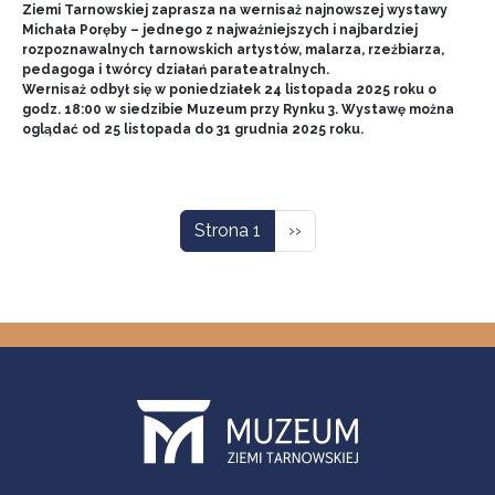
Ziemi Tarnowskiej zaprasza na wernisaż najnowszej wystawy
Michała Poręby – jednego z najważniejszych i najbardziej
rozpoznawalnych tarnowskich artystów, malarza, rzeźbiarza,
pedagoga i twórcy działań parateatralnych.
Wernisaż odbył się w poniedziałek 24 listopada 2025 roku o
godz. 18:00 w siedzibie Muzeum przy Rynku 3. Wystawę można
oglądać od 25 listopada do 31 grudnia 2025 roku.
Stronicowanie
Następna strona
Strona 1
››