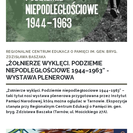
REGIONALNE CENTRUM EDUKACJI O PAMIĘCI IM. GEN. BRYG.
ZDZISŁAWA BASZAKA
„ŻOŁNIERZE WYKLĘCI. PODZIEMIE
NIEPODLEGŁOŚCIOWE 1944–1963” -
WYSTAWA PLENEROWA
„Żołnierze wyklęci. Podziemie niepodległościowe 1944–1963” –
taki tytuł nosi wystawa plenerowa przygotowana przez Instytut
Pamięci Narodowej, którą można oglądać w Tarnowie. Ekspozycja
stanęła przy Regionalnym Centrum Edukacji o Pamięci im. gen.
bryg. Zdzisława Baszaka (Tarnów, ul. Mościckiego 27A).