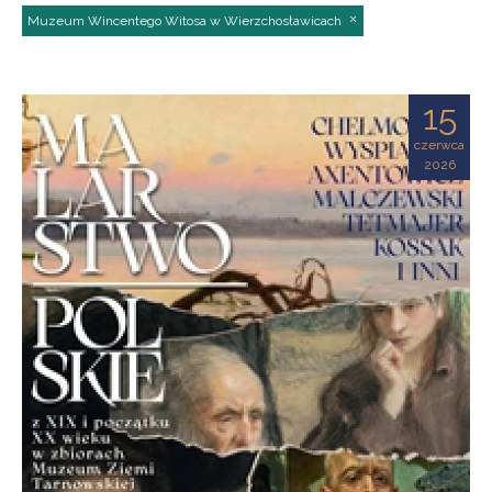
Muzeum Wincentego Witosa w Wierzchosławicach
15
czerwca
2026