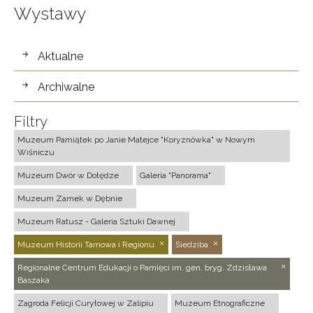
Wystawy
wystawy
Aktualne
Archiwalne
Filtry
Muzeum Pamiątek po Janie Matejce "Koryznówka" w Nowym
Wiśniczu
Muzeum Dwór w Dołędze
Galeria "Panorama"
Muzeum Zamek w Dębnie
Muzeum Ratusz - Galeria Sztuki Dawnej
Muzeum Historii Tarnowa i Regionu
Siedziba
Regionalne Centrum Edukacji o Pamięci im. gen. bryg. Zdzisława
Baszaka
Zagroda Felicji Curyłowej w Zalipiu
Muzeum Etnograficzne