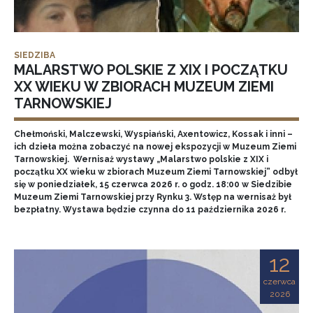
SIEDZIBA
MALARSTWO POLSKIE Z XIX I POCZĄTKU
XX WIEKU W ZBIORACH MUZEUM ZIEMI
TARNOWSKIEJ
Chełmoński, Malczewski, Wyspiański, Axentowicz, Kossak i inni –
ich dzieła można zobaczyć na nowej ekspozycji w Muzeum Ziemi
Tarnowskiej. Wernisaż wystawy „Malarstwo polskie z XIX i
początku XX wieku w zbiorach Muzeum Ziemi Tarnowskiej” odbył
się w poniedziałek, 15 czerwca 2026 r. o godz. 18:00 w Siedzibie
Muzeum Ziemi Tarnowskiej przy Rynku 3. Wstęp na wernisaż był
bezpłatny. Wystawa będzie czynna do 11 października 2026 r.
12
czerwca
2026