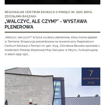
REGIONALNE CENTRUM EDUKACJI O PAMIĘCI IM. GEN. BRYG.
ZDZISŁAWA BASZAKA
„WALCZYĆ, ALE CZYM?” - WYSTAWA
PLENEROWA
„Walczyć, ale czym?” to tytuł wystawy plenerowej, którą można oglądać
w Tarnowie. Ekspozycja prezentowana na skwerze przy Regionalnym
Centrum Edukacji o Pamięci im. gen. bryg. Zdzisława Baszaka opowiada o
działaniach Polskiej Wojskowej Misji Zakupów w Paryżu, funkcjonującej
w latach 1919–1921.
7
października
2025