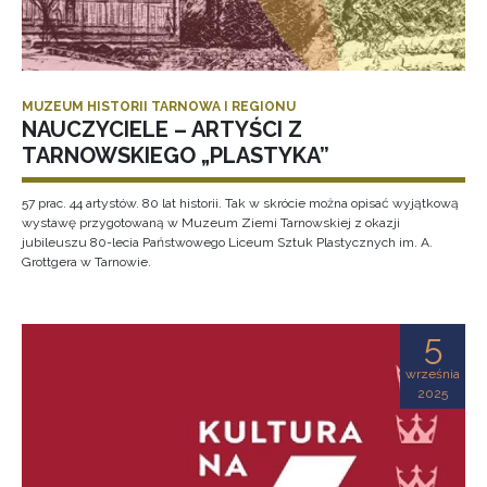
MUZEUM HISTORII TARNOWA I REGIONU
NAUCZYCIELE – ARTYŚCI Z
TARNOWSKIEGO „PLASTYKA”
57 prac. 44 artystów. 80 lat historii. Tak w skrócie można opisać wyjątkową
wystawę przygotowaną w Muzeum Ziemi Tarnowskiej z okazji
jubileuszu 80-lecia Państwowego Liceum Sztuk Plastycznych im. A.
Grottgera w Tarnowie.
5
września
2025