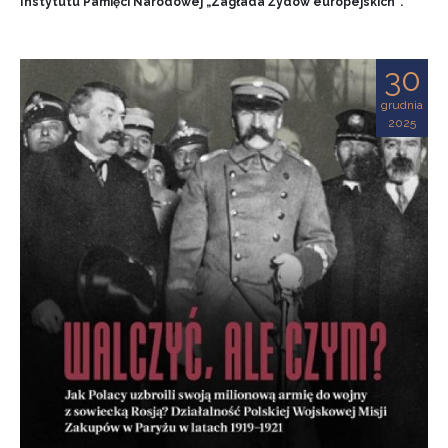
Instytutu Pamięci Narodowej „Zagłada Żydów europejskich”.
30
grudnia
2025