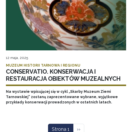
12 maja, 2025
MUZEUM HISTORII TARNOWA I REGIONU
CONSERVATIO. KONSERWACJA I
RESTAURACJA OBIEKTÓW MUZEALNYCH
Na wystawie wpisującej się w cykl „Skarby Muzeum Ziemi
Tarnowskiej” zostaną zaprezentowane wybrane, wyjątkowe
przykłady konserwacji prowadzonych w ostatnich latach.
Stronicowanie
Następna strona
Strona 1
››