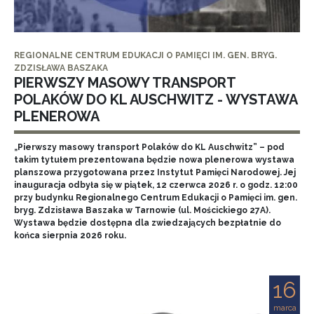
REGIONALNE CENTRUM EDUKACJI O PAMIĘCI IM. GEN. BRYG.
ZDZISŁAWA BASZAKA
PIERWSZY MASOWY TRANSPORT
POLAKÓW DO KL AUSCHWITZ - WYSTAWA
PLENEROWA
„Pierwszy masowy transport Polaków do KL Auschwitz” – pod
takim tytułem prezentowana będzie nowa plenerowa wystawa
planszowa przygotowana przez Instytut Pamięci Narodowej. Jej
inauguracja odbyła się w piątek, 12 czerwca 2026 r. o godz. 12:00
przy budynku Regionalnego Centrum Edukacji o Pamięci im. gen.
bryg. Zdzisława Baszaka w Tarnowie (ul. Mościckiego 27A).
Wystawa będzie dostępna dla zwiedzających bezpłatnie do
końca sierpnia 2026 roku.
16
marca