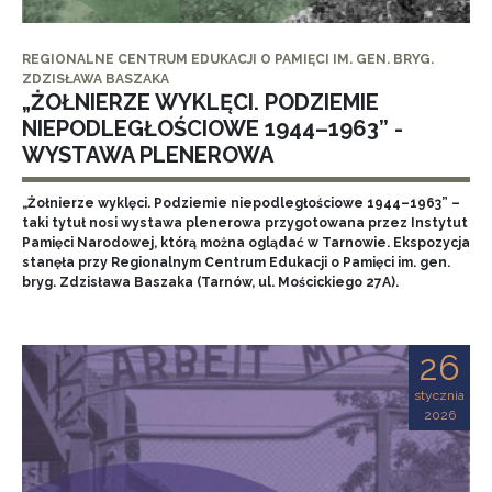
REGIONALNE CENTRUM EDUKACJI O PAMIĘCI IM. GEN. BRYG.
ZDZISŁAWA BASZAKA
„ŻOŁNIERZE WYKLĘCI. PODZIEMIE
NIEPODLEGŁOŚCIOWE 1944–1963” -
WYSTAWA PLENEROWA
„Żołnierze wyklęci. Podziemie niepodległościowe 1944–1963” –
taki tytuł nosi wystawa plenerowa przygotowana przez Instytut
Pamięci Narodowej, którą można oglądać w Tarnowie. Ekspozycja
stanęła przy Regionalnym Centrum Edukacji o Pamięci im. gen.
bryg. Zdzisława Baszaka (Tarnów, ul. Mościckiego 27A).
26
stycznia
2026