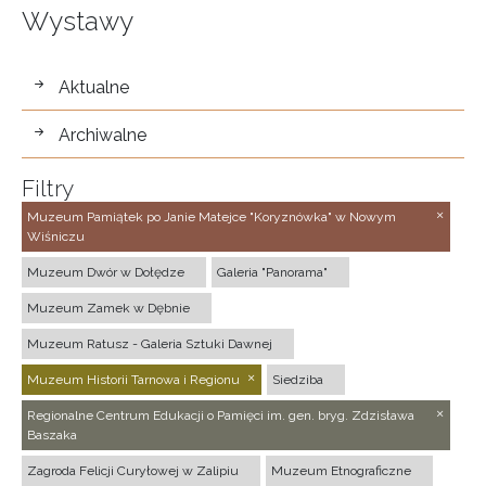
Wystawy
wystawy
Aktualne
Archiwalne
Filtry
Muzeum Pamiątek po Janie Matejce "Koryznówka" w Nowym
Wiśniczu
Muzeum Dwór w Dołędze
Galeria "Panorama"
Muzeum Zamek w Dębnie
Muzeum Ratusz - Galeria Sztuki Dawnej
Muzeum Historii Tarnowa i Regionu
Siedziba
Regionalne Centrum Edukacji o Pamięci im. gen. bryg. Zdzisława
Baszaka
Zagroda Felicji Curyłowej w Zalipiu
Muzeum Etnograficzne