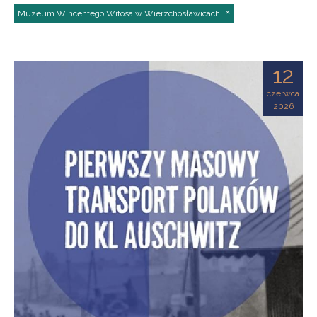
Muzeum Wincentego Witosa w Wierzchosławicach
12
czerwca
2026