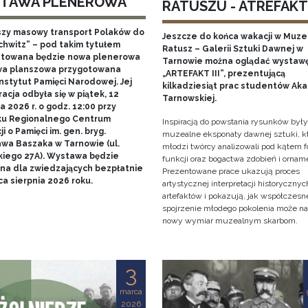
TAWA PLENEROWA
RATUSZU - ATREFAKT I
szy masowy transport Polaków do
Jeszcze do końca wakacji w Muz
chwitz” – pod takim tytułem
Ratusz – Galerii Sztuki Dawnej w
towana będzie nowa plenerowa
Tarnowie można oglądać wystaw
a planszowa przygotowana
„ARTEFAKT III”, prezentującą
nstytut Pamięci Narodowej. Jej
kilkadziesiąt prac studentów Ak
acja odbyła się w piątek, 12
Tarnowskiej.
 2026 r. o godz. 12:00 przy
u Regionalnego Centrum
Inspiracją do powstania rysunków były
i o Pamięci im. gen. bryg.
muzealne eksponaty dawnej sztuki, k
awa Baszaka w Tarnowie (ul.
młodzi twórcy analizowali pod kątem f
kiego 27A). Wystawa będzie
funkcji oraz bogactwa zdobień i ornam
na dla zwiedzających bezpłatnie
Prezentowane prace ukazują proces
a sierpnia 2026 roku.
artystycznej interpretacji historycznyc
artefaktów i pokazują, jak współczesn
spojrzenie młodego pokolenia może n
nowy wymiar muzealnym skarbom.
3
marca
2026