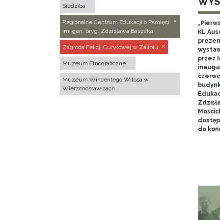
WYS
Siedziba
Regionalne Centrum Edukacji o Pamięci
„Pierw
im. gen. bryg. Zdzisława Baszaka
KL Aus
prezen
Zagroda Felicji Curyłowej w Zalipiu
wystaw
przez I
Muzeum Etnograficzne
inaugur
czerwca
Muzeum Wincentego Witosa w
budynk
Wierzchosławicach
Edukacj
Zdzisł
Mościc
dostęp
do końc