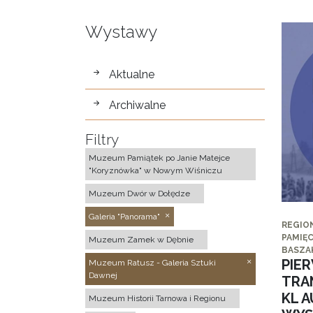
Wystawy
wystawy
Aktualne
Archiwalne
Filtry
Muzeum Pamiątek po Janie Matejce
"Koryznówka" w Nowym Wiśniczu
Muzeum Dwór w Dołędze
Galeria "Panorama"
REGIO
PAMIĘC
Muzeum Zamek w Dębnie
BASZA
PIE
Muzeum Ratusz - Galeria Sztuki
Dawnej
TRA
KL 
Muzeum Historii Tarnowa i Regionu