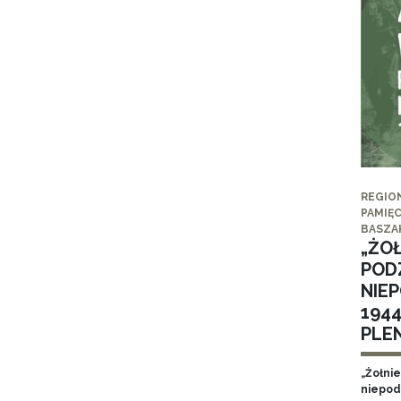
REGIO
PAMIĘC
BASZA
„ŻO
POD
NIE
194
PLE
„Żołni
niepod