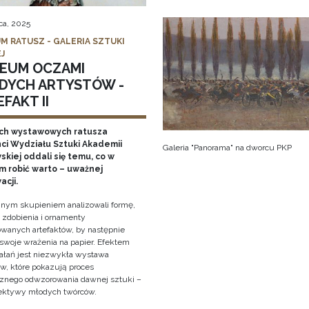
ca, 2025
M RATUSZ - GALERIA SZTUKI
J
EUM OCZAMI
DYCH ARTYSTÓW -
FAKT II
ch wystawowych ratusza
ci Wydziału Sztuki Akademii
Galeria "Panorama" na dworcu PKP
kiej oddali się temu, co w
 robić warto – uważnej
acji.
nym skupieniem analizowali formę,
, zdobienia i ornamenty
wanych artefaktów, by następnie
 swoje wrażenia na papier. Efektem
iałań jest niezwykła wystawa
w, które pokazują proces
cznego odwzorowania dawnej sztuki –
ektywy młodych twórców.