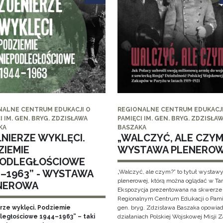
NALNE CENTRUM EDUKACJI O
REGIONALNE CENTRUM EDUKACJI
I IM. GEN. BRYG. ZDZISŁAWA
PAMIĘCI IM. GEN. BRYG. ZDZISŁA
KA
BASZAKA
ŁNIERZE WYKLĘCI.
„WALCZYĆ, ALE CZYM?
ZIEMIE
WYSTAWA PLENERO
PODLEGŁOŚCIOWE
4–1963” - WYSTAWA
„Walczyć, ale czym?” to tytuł wystaw
plenerowej, którą można oglądać w Ta
NEROWA
Ekspozycja prezentowana na skwerze
Regionalnym Centrum Edukacji o Pami
erze wyklęci. Podziemie
gen. bryg. Zdzisława Baszaka opowiad
ległościowe 1944–1963” – taki
działaniach Polskiej Wojskowej Misji