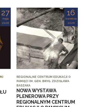
27
16
maja
kwietnia
2026
2026
KI
REGIONALNE CENTRUM EDUKACJI O
PAMIĘCI IM. GEN. BRYG. ZDZISŁAWA
BASZAKA
NOWA WYSTAWA
AŁU
PLENEROWA PRZY
REGIONALNYM CENTRUM