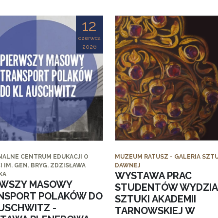
12
czerwca
2026
NALNE CENTRUM EDUKACJI O
MUZEUM RATUSZ - GALERIA SZTU
I IM. GEN. BRYG. ZDZISŁAWA
DAWNEJ
WYSTAWA PRAC
KA
RWSZY MASOWY
STUDENTÓW WYDZI
NSPORT POLAKÓW DO
SZTUKI AKADEMII
AUSCHWITZ -
TARNOWSKIEJ W