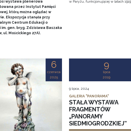
nosi wystawa plenerowa
w Paryżu, funkcjonującej w latach 1919
towana przez Instytut Pamięci
wej, którą można oglądać w
ie. Ekspozycja stanęła przy
alnym Centrum Edukacji o
 im. gen. bryg. Zdzisława Baszaka
, ul. Mościckiego 27A).
6
9
czerwca
lipca
2025
2019
9 lipca, 2024
GALERIA "PANORAMA"
STAŁA WYSTAWA
FRAGMENTÓW
„PANORAMY
SIEDMIOGRODZKIEJ”