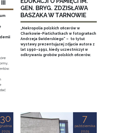
EDUKACJI O PAMIĘCI IM.
II
GEN. BRYG. ZDZISŁAWA
BASZAKA W TARNOWIE
eum
ę
„Nekropolia polskich oficerów w
Charkowie-Piatichatkach w fotografiach
ademii
Andrzeja Świderskiego” – to tytuł
wystawy prezentującej zdjęcia autora z
lat 1990–1991, kiedy uczestniczył w
odkrywaniu grobów polskich oficerów.
tóre
ormy,
entów.
h
e
adać
30
7
grudnia
października
2025
2025