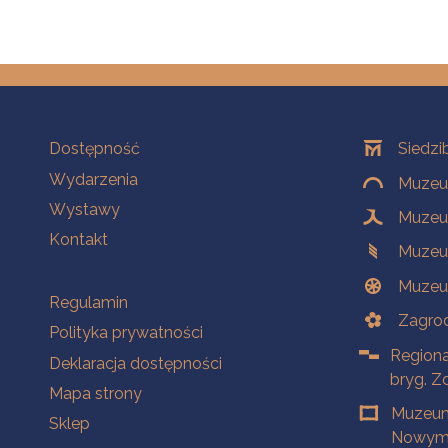
Na skróty
Oddziały
Dostępność
Siedzi
Wydarzenia
Muzeum
Wystawy
Muzeum
Kontakt
Muzeu
Muzeu
Na skróty
Regulamin
Zagrod
Polityka prywatności
Regiona
Deklaracja dostępności
bryg. Z
Mapa strony
Muzeum
Sklep
Nowym 