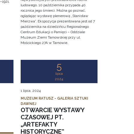
–1921.
ludowego. 10 października przypada 40.
rocznica jego śmierci. Można go poznać,
oglądając wystawę plenerową „Stanisław
Mierzwa”. Ekspozycja prezentowana jest od 7
października na dziedzińcu Regionalnego
Centrum Edukacji o Pamięci – Oddziale
Muzeum Ziemi Tarnowskiej przy ul.
Mościckiego 27A w Tarnowie.
5
lipca
2024
1 lipca, 2024
MUZEUM RATUSZ - GALERIA SZTUKI
DAWNEJ
OTWARCIE WYSTAWY
CZASOWEJ PT.
„ARTEFAKTY
HISTORYCZNE”