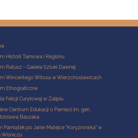
ba
 Historii Tarnowa i Regionu
 Ratusz - Galeria Sztuki Dawnej
m Wincentego Witosa w Wierzchosławicach
m Etnograficzne
a Felicji Curyłowej w Zalipiu
lne Centrum Edukacji o Pamięci im. gen.
dzisława Baszaka
 Pamiątek po Janie Matejce "Koryznówka" w
Wiśniczu