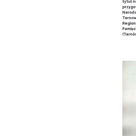
tytuł 
przygo
Narodo
Tarnow
Region
Pamięci
(Tarnów