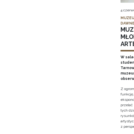
4 czerw
MUZEU
DAWNE
MUZ
MŁO
ARTE
W sala
studen
Tarnows
muzeum
obserw
Z ogrom
funkcję
ekspono
przelać
tych dz
rysunkó
artysty
z persp