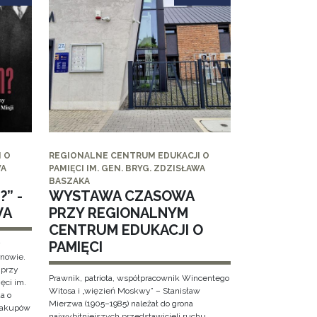
 O
REGIONALNE CENTRUM EDUKACJI O
WA
PAMIĘCI IM. GEN. BRYG. ZDZISŁAWA
BASZAKA
” -
WYSTAWA CZASOWA
WA
PRZY REGIONALNYM
CENTRUM EDUKACJI O
PAMIĘCI
y
rnowie.
 przy
Prawnik, patriota, współpracownik Wincentego
ęci im.
Witosa i „więzień Moskwy” – Stanisław
a o
Mierzwa (1905–1985) należał do grona
 Zakupów
najwybitniejszych przedstawicieli ruchu