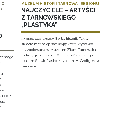
 O
MUZEUM HISTORII TARNOWA I REGIONU
NAUCZYCIELE – ARTYŚCI
WA
Z TARNOWSKIEGO
„PLASTYKA”
O
57 prac. 44 artystów. 80 lat historii. Tak w
skrócie można opisać wyjątkową wystawę
przygotowaną w Muzeum Ziemi Tarnowskiej
z okazji jubileuszu 80-lecia Państwowego
ncentego
Liceum Sztuk Plastycznych im. A. Grottgera w
w
Tarnowie.
hu
0.
ć,
ław
st od 7
ego
e