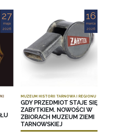
27
16
maja
marca
2026
2026
KI
MUZEUM HISTORII TARNOWA I REGIONU
GDY PRZEDMIOT STAJE SIĘ
ZABYTKIEM. NOWOŚCI W
AŁU
ZBIORACH MUZEUM ZIEMI
TARNOWSKIEJ