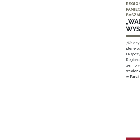
REGIO
PAMIĘC
BASZA
„WAL
WYS
„Walczy
plenero
Ekspozy
Regiona
gen. br
działan
w Paryżu