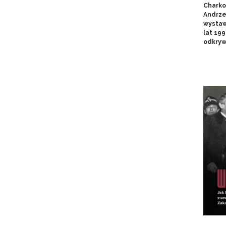
Charko
Andrze
wystaw
lat 19
odkryw