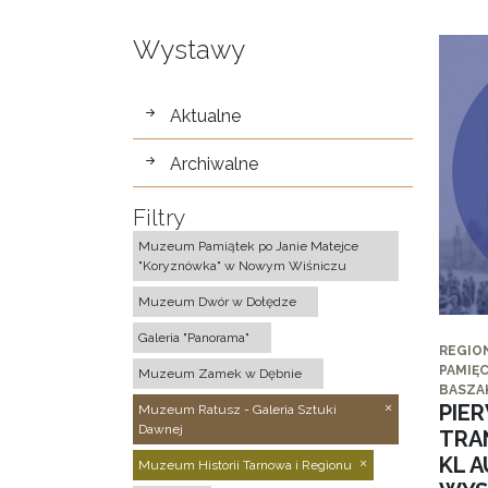
Wystawy
wystawy
Aktualne
Archiwalne
Filtry
Muzeum Pamiątek po Janie Matejce
"Koryznówka" w Nowym Wiśniczu
Muzeum Dwór w Dołędze
Galeria "Panorama"
REGIO
PAMIĘC
Muzeum Zamek w Dębnie
BASZA
PIE
Muzeum Ratusz - Galeria Sztuki
Dawnej
TRA
KL 
Muzeum Historii Tarnowa i Regionu