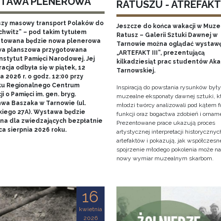
TAWA PLENEROWA
RATUSZU - ATREFAKT I
szy masowy transport Polaków do
Jeszcze do końca wakacji w Muz
chwitz” – pod takim tytułem
Ratusz – Galerii Sztuki Dawnej w
towana będzie nowa plenerowa
Tarnowie można oglądać wystaw
a planszowa przygotowana
„ARTEFAKT III”, prezentującą
nstytut Pamięci Narodowej. Jej
kilkadziesiąt prac studentów Ak
acja odbyła się w piątek, 12
Tarnowskiej.
 2026 r. o godz. 12:00 przy
u Regionalnego Centrum
Inspiracją do powstania rysunków były
i o Pamięci im. gen. bryg.
muzealne eksponaty dawnej sztuki, k
awa Baszaka w Tarnowie (ul.
młodzi twórcy analizowali pod kątem f
kiego 27A). Wystawa będzie
funkcji oraz bogactwa zdobień i ornam
na dla zwiedzających bezpłatnie
Prezentowane prace ukazują proces
a sierpnia 2026 roku.
artystycznej interpretacji historycznyc
artefaktów i pokazują, jak współczesn
spojrzenie młodego pokolenia może n
nowy wymiar muzealnym skarbom.
16
kwietnia
2026