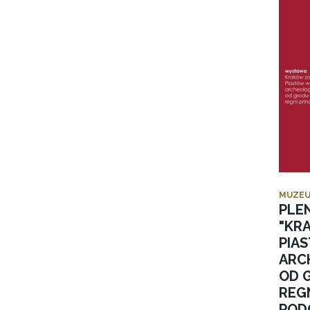
MUZEU
PLE
"KR
PIA
ARC
OD 
REGN
POD