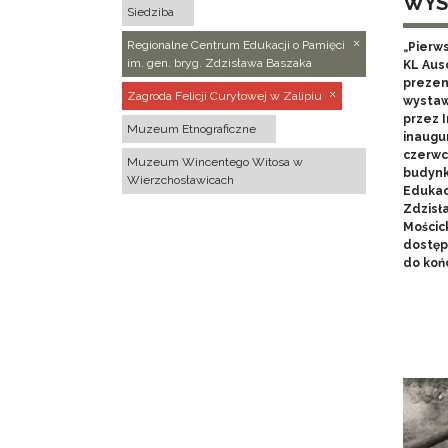
WYS
Siedziba
Regionalne Centrum Edukacji o Pamięci
„Pierw
im. gen. bryg. Zdzisława Baszaka
KL Aus
prezen
Zagroda Felicji Curyłowej w Zalipiu
wystaw
przez I
Muzeum Etnograficzne
inaugur
czerwca
Muzeum Wincentego Witosa w
budynk
Wierzchosławicach
Edukacj
Zdzisł
Mościc
dostęp
do końc