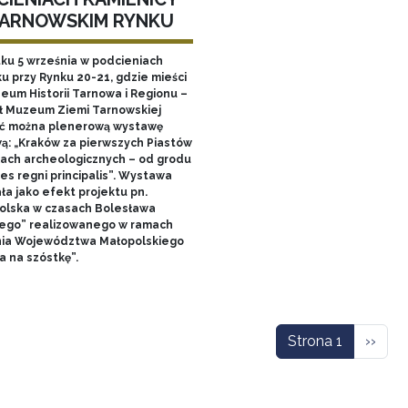
TARNOWSKIM RYNKU
tku 5 września w podcieniach
u przy Rynku 20-21, gdzie mieści
zeum Historii Tarnowa i Regionu –
ł Muzeum Ziemi Tarnowskiej
ć można plenerową wystawę
ą: „Kraków za pierwszych Piastów
łach archeologicznych – od grodu
es regni principalis”. Wystawa
ła jako efekt projektu pn.
olska w czasach Bolesława
ego” realizowanego w ramach
nia Województwa Małopolskiego
a na szóstkę”.
icowanie
Nastę
Strona 1
››