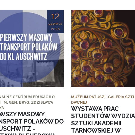
12
czerwca
2026
NALNE CENTRUM EDUKACJI O
MUZEUM RATUSZ - GALERIA SZTU
I IM. GEN. BRYG. ZDZISŁAWA
DAWNEJ
WYSTAWA PRAC
KA
RWSZY MASOWY
STUDENTÓW WYDZI
NSPORT POLAKÓW DO
SZTUKI AKADEMII
AUSCHWITZ -
TARNOWSKIEJ W