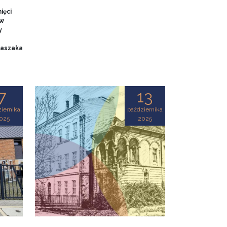
ięci
 w
y
 Baszaka
7
13
iernika
października
025
2025