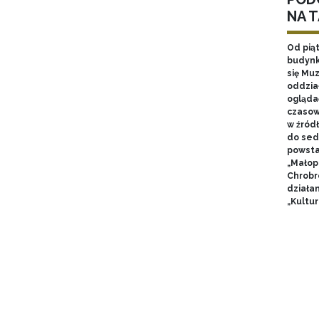
NA 
Od pią
budynk
się Mu
oddzia
ogląda
czasow
w źród
do sed
powsta
„Małop
Chrobr
działa
„Kultur
Stron