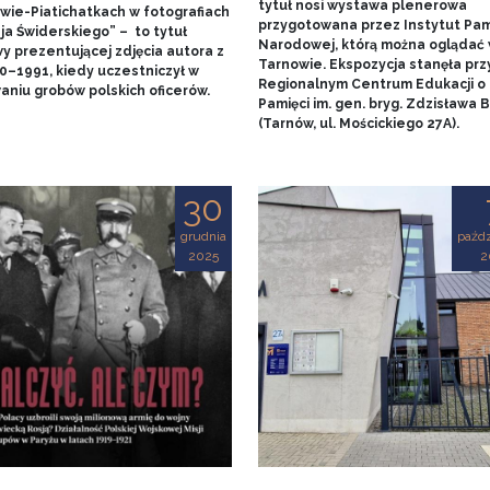
tytuł nosi wystawa plenerowa
wie-Piatichatkach w fotografiach
przygotowana przez Instytut Pam
ja Świderskiego” – to tytuł
Narodowej, którą można oglądać
y prezentującej zdjęcia autora z
Tarnowie. Ekspozycja stanęła prz
90–1991, kiedy uczestniczył w
Regionalnym Centrum Edukacji o
aniu grobów polskich oficerów.
Pamięci im. gen. bryg. Zdzisława
(Tarnów, ul. Mościckiego 27A).
30
grudnia
paźdz
2025
2