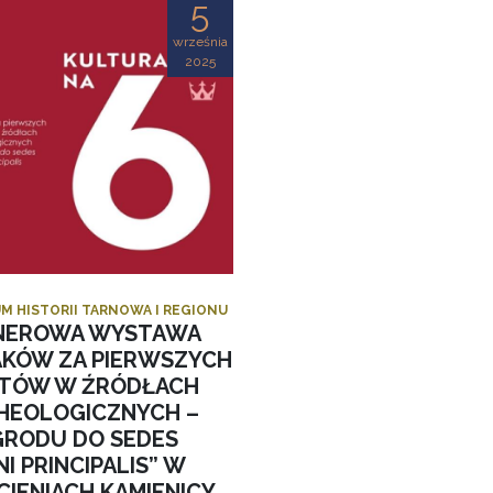
5
września
2025
M HISTORII TARNOWA I REGIONU
NEROWA WYSTAWA
AKÓW ZA PIERWSZYCH
STÓW W ŹRÓDŁACH
HEOLOGICZNYCH –
GRODU DO SEDES
I PRINCIPALIS” W
CIENIACH KAMIENICY