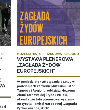
 O
MUZEUM HISTORII TARNOWA I REGIONU
WYSTAWA PLENEROWA
WA
„ZAGŁADA ŻYDÓW
.
EUROPEJSKICH”
E
W poniedziałek 26 stycznia o 10:00 w
WA
podcieniach kamienic Muzeum Historii
Tarnowa i Regionu, oddziału Muzeum
Ziemi Tarnowskiej (Rynek 20-21),
otwarta została plenerowa wystawa
Instytutu Pamięci Narodowej „Zagłada
taki
Żydów europejskich”.