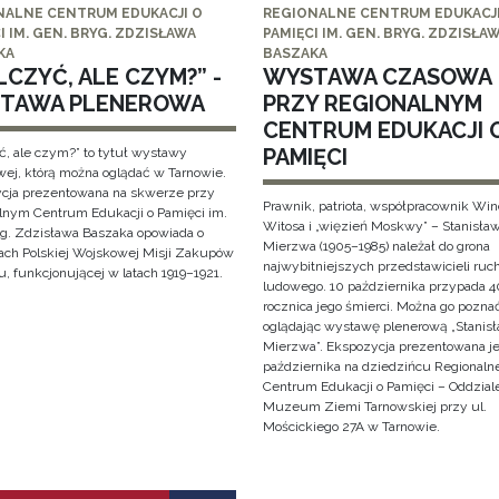
NALNE CENTRUM EDUKACJI O
REGIONALNE CENTRUM EDUKACJI
I IM. GEN. BRYG. ZDZISŁAWA
PAMIĘCI IM. GEN. BRYG. ZDZISŁA
KA
BASZAKA
CZYĆ, ALE CZYM?” -
WYSTAWA CZASOWA
TAWA PLENEROWA
PRZY REGIONALNYM
CENTRUM EDUKACJI 
PAMIĘCI
ć, ale czym?” to tytuł wystawy
wej, którą można oglądać w Tarnowie.
cja prezentowana na skwerze przy
Prawnik, patriota, współpracownik Wi
lnym Centrum Edukacji o Pamięci im.
Witosa i „więzień Moskwy” – Stanisła
yg. Zdzisława Baszaka opowiada o
Mierzwa (1905–1985) należał do grona
iach Polskiej Wojskowej Misji Zakupów
najwybitniejszych przedstawicieli ruc
, funkcjonującej w latach 1919–1921.
ludowego. 10 października przypada 4
rocznica jego śmierci. Można go pozna
oglądając wystawę plenerową „Stanis
Mierzwa”. Ekspozycja prezentowana je
października na dziedzińcu Regionaln
Centrum Edukacji o Pamięci – Oddzial
Muzeum Ziemi Tarnowskiej przy ul.
Mościckiego 27A w Tarnowie.