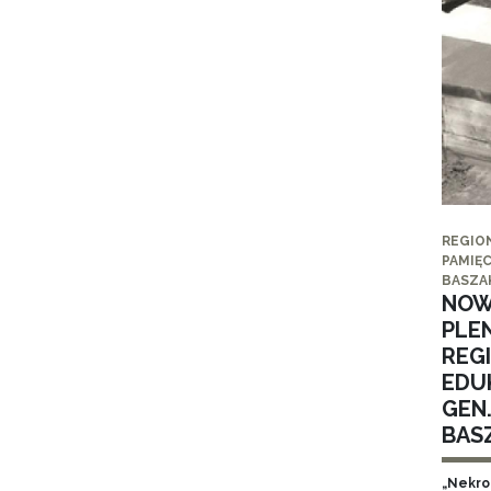
REGIO
PAMIĘC
BASZA
NOW
PLE
REG
EDUK
GEN
BAS
„Nekro