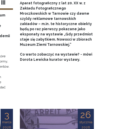
II
Aparat fotograficzny z lat 20. XX w. z
Zakładu Fotograficznego
Mroczkowskich w Tarnowie czy dawne
eum
szyldy reklamowe tarnowskich
zakładów – m.in. te historyczne obiekty
ę
będą po raz pierwszy pokazane jako
eksponaty na wystawie „Gdy przedmiot
ademii
staje się zabytkiem. Nowości w zbiorach
Muzeum Ziemi Tarnowskiej.”
Co warto zobaczyć na wystawie? - mówi
tóre
Dorota Lewicka kurator wystawy.
ormy,
entów.
h
e
adać
3
26
marca
stycznia
2026
2026