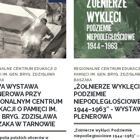
NALNE CENTRUM EDUKACJI O
REGIONALNE CENTRUM EDUKACJI
I IM. GEN. BRYG. ZDZISŁAWA
PAMIĘCI IM. GEN. BRYG. ZDZISŁA
KA
BASZAKA
A WYSTAWA
„ŻOŁNIERZE WYKLĘCI
NEROWA PRZY
PODZIEMIE
IONALNYM CENTRUM
NIEPODLEGŁOŚCIOW
ACJI O PAMIĘCI IM.
1944–1963” - WYSTA
. BRYG. ZDZISŁAWA
PLENEROWA
ZAKA W TARNOWIE
„Żołnierze wyklęci. Podziemie
niepodległościowe 1944–1963” – 
polia polskich oficerów w