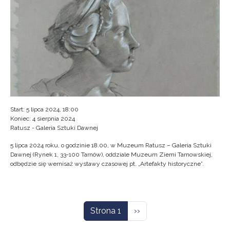
Start: 5 lipca 2024, 18:00
Koniec: 4 sierpnia 2024
Ratusz - Galeria Sztuki Dawnej
5 lipca 2024 roku, o godzinie 18.00, w Muzeum Ratusz – Galeria Sztuki
Dawnej (Rynek 1, 33-100 Tarnów), oddziale Muzeum Ziemi Tarnowskiej,
odbędzie się wernisaż wystawy czasowej pt. „Artefakty historyczne”.
Stronicowanie
Następna strona
Strona 1
››