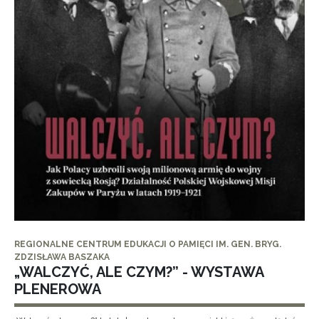
REGIONALNE CENTRUM EDUKACJI O PAMIĘCI IM. GEN. BRYG.
ZDZISŁAWA BASZAKA
„WALCZYĆ, ALE CZYM?” - WYSTAWA
PLENEROWA