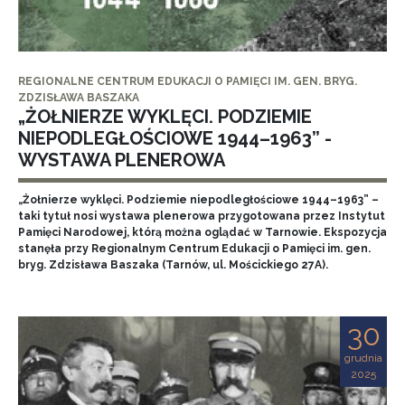
REGIONALNE CENTRUM EDUKACJI O PAMIĘCI IM. GEN. BRYG.
ZDZISŁAWA BASZAKA
„ŻOŁNIERZE WYKLĘCI. PODZIEMIE
NIEPODLEGŁOŚCIOWE 1944–1963” -
WYSTAWA PLENEROWA
„Żołnierze wyklęci. Podziemie niepodległościowe 1944–1963” –
taki tytuł nosi wystawa plenerowa przygotowana przez Instytut
Pamięci Narodowej, którą można oglądać w Tarnowie. Ekspozycja
stanęła przy Regionalnym Centrum Edukacji o Pamięci im. gen.
bryg. Zdzisława Baszaka (Tarnów, ul. Mościckiego 27A).
30
grudnia
2025