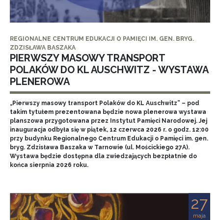
REGIONALNE CENTRUM EDUKACJI O PAMIĘCI IM. GEN. BRYG.
ZDZISŁAWA BASZAKA
PIERWSZY MASOWY TRANSPORT
POLAKÓW DO KL AUSCHWITZ - WYSTAWA
PLENEROWA
„Pierwszy masowy transport Polaków do KL Auschwitz” – pod
takim tytułem prezentowana będzie nowa plenerowa wystawa
planszowa przygotowana przez Instytut Pamięci Narodowej. Jej
inauguracja odbyła się w piątek, 12 czerwca 2026 r. o godz. 12:00
przy budynku Regionalnego Centrum Edukacji o Pamięci im. gen.
bryg. Zdzisława Baszaka w Tarnowie (ul. Mościckiego 27A).
Wystawa będzie dostępna dla zwiedzających bezpłatnie do
końca sierpnia 2026 roku.
27
maja