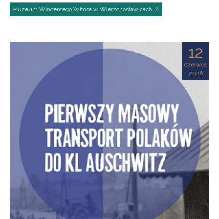
Muzeum Wincentego Witosa w Wierzchosławicach
12
czerwca
2026