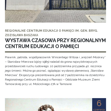
REGIONALNE CENTRUM EDUKACJI O PAMIĘCI IM. GEN. BRYG.
ZDZISŁAWA BASZAKA
WYSTAWA CZASOWA PRZY REGIONALNYM
CENTRUM EDUKACJI O PAMIĘCI
Prawnik, patriota, współpracownik Wincentego Witosa i „więzień Moskwy”
– Stanisław Mierzwa (1905–1985) należał do grona najwybitniejszych
przedstawicieli ruchu ludowego. 10 października przypada 40. rocznica
jego śmierci. Można go poznać, oglądając wystawę plenerową „Stanisław
Mierzwa”. Ekspozycja prezentowana jest od 7 października na dziedzińcu
Regionalnego Centrum Edukacji o Pamięci – Oddziale Muzeum Ziemi
Tarnowskiej przy ul. Mościckiego 27A w Tarnowie.
6
czerwca