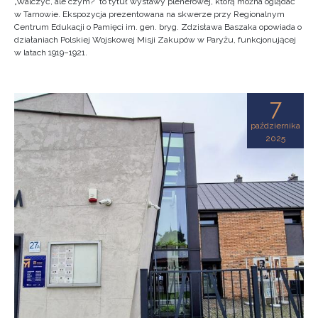
„Walczyć, ale czym?” to tytuł wystawy plenerowej, którą można oglądać
w Tarnowie. Ekspozycja prezentowana na skwerze przy Regionalnym
Centrum Edukacji o Pamięci im. gen. bryg. Zdzisława Baszaka opowiada o
działaniach Polskiej Wojskowej Misji Zakupów w Paryżu, funkcjonującej
w latach 1919–1921.
7
października
2025