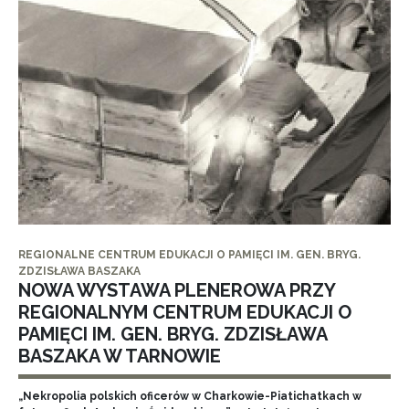
REGIONALNE CENTRUM EDUKACJI O PAMIĘCI IM. GEN. BRYG.
ZDZISŁAWA BASZAKA
NOWA WYSTAWA PLENEROWA PRZY
REGIONALNYM CENTRUM EDUKACJI O
PAMIĘCI IM. GEN. BRYG. ZDZISŁAWA
BASZAKA W TARNOWIE
„Nekropolia polskich oficerów w Charkowie-Piatichatkach w