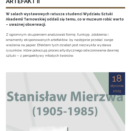
ARTEFAKT II
W salach wystawowych ratusza studenci Wydziału Sztuki
Akademii Tarnowskiej oddali się temu, co w muzeum robić warto
– uważnej obserwacji.
Z ogromnym skupieniem analizowali formę, funkcję, zdobienia i
ornamenty eksponowanych artefaktów, by następnie przelać swoje
wrażenia na papier. Efektem tych działań jest niezwykła wystawa
rysunków, które pokazują proces artystycznego odwzorowania dawnej
sztuki – z perspektywy młodych twórców.
18
stycznia
2025