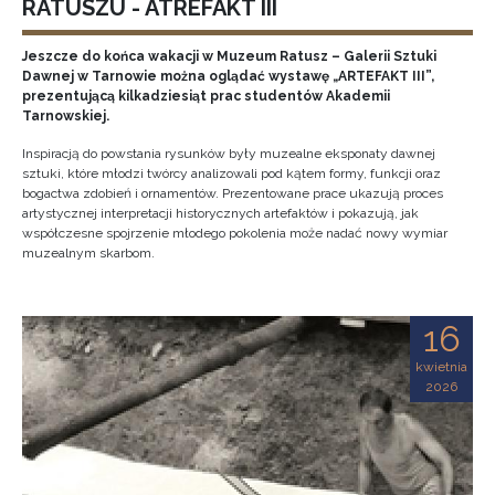
RATUSZU - ATREFAKT III
Jeszcze do końca wakacji w Muzeum Ratusz – Galerii Sztuki
Dawnej w Tarnowie można oglądać wystawę „ARTEFAKT III”,
prezentującą kilkadziesiąt prac studentów Akademii
Tarnowskiej.
Inspiracją do powstania rysunków były muzealne eksponaty dawnej
sztuki, które młodzi twórcy analizowali pod kątem formy, funkcji oraz
bogactwa zdobień i ornamentów. Prezentowane prace ukazują proces
artystycznej interpretacji historycznych artefaktów i pokazują, jak
współczesne spojrzenie młodego pokolenia może nadać nowy wymiar
muzealnym skarbom.
16
kwietnia
2026