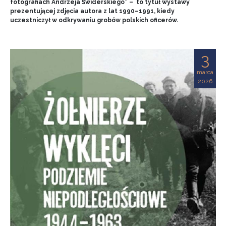
fotografiach Andrzeja Świderskiego” – to tytuł wystawy
prezentującej zdjęcia autora z lat 1990–1991, kiedy
uczestniczył w odkrywaniu grobów polskich oficerów.
3
marca
2026