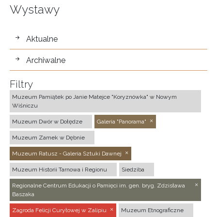
Wystawy
wystawy
Aktualne
Archiwalne
Filtry
Muzeum Pamiątek po Janie Matejce "Koryznówka" w Nowym
Wiśniczu
Muzeum Dwór w Dołędze
Galeria "Panorama"
Muzeum Zamek w Dębnie
Muzeum Ratusz - Galeria Sztuki Dawnej
Muzeum Historii Tarnowa i Regionu
Siedziba
Regionalne Centrum Edukacji o Pamięci im. gen. bryg. Zdzisława
Baszaka
Zagroda Felicji Curyłowej w Zalipiu
Muzeum Etnograficzne