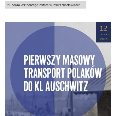
Muzeum Wincentego Witosa w Wierzchosławicach
12
czerwca
2026