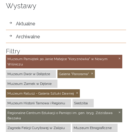
Wystawy
wystawy
Aktualne
Archiwalne
Filtry
Muzeum Pamiątek po Janie Matejce "Koryznówka" w Nowym
Wiśniczu
Muzeum Dwór w Dołędze
Galeria "Panorama"
Muzeum Zamek w Dębnie
Muzeum Ratusz - Galeria Sztuki Dawnej
Muzeum Historii Tarnowa i Regionu
Siedziba
Regionalne Centrum Edukacji o Pamięci im. gen. bryg. Zdzisława
Baszaka
Zagroda Felicji Curyłowej w Zalipiu
Muzeum Etnograficzne