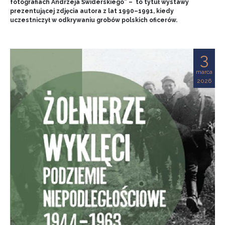
fotografiach Andrzeja Świderskiego” – to tytuł wystawy
prezentującej zdjęcia autora z lat 1990–1991, kiedy
uczestniczył w odkrywaniu grobów polskich oficerów.
3
marca
2026