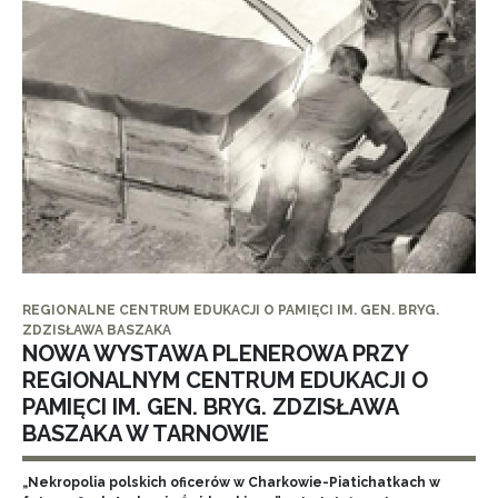
REGIONALNE CENTRUM EDUKACJI O PAMIĘCI IM. GEN. BRYG.
ZDZISŁAWA BASZAKA
NOWA WYSTAWA PLENEROWA PRZY
REGIONALNYM CENTRUM EDUKACJI O
PAMIĘCI IM. GEN. BRYG. ZDZISŁAWA
BASZAKA W TARNOWIE
„Nekropolia polskich oficerów w Charkowie-Piatichatkach w