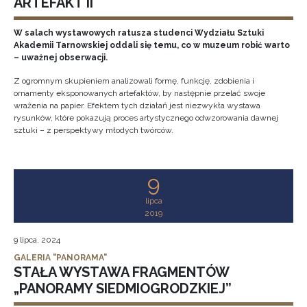
ARTEFAKT II
W salach wystawowych ratusza studenci Wydziału Sztuki
Akademii Tarnowskiej oddali się temu, co w muzeum robić warto
– uważnej obserwacji.
Z ogromnym skupieniem analizowali formę, funkcję, zdobienia i
ornamenty eksponowanych artefaktów, by następnie przelać swoje
wrażenia na papier. Efektem tych działań jest niezwykła wystawa
rysunków, które pokazują proces artystycznego odwzorowania dawnej
sztuki – z perspektywy młodych twórców.
9
lipca
2019
9 lipca, 2024
GALERIA "PANORAMA"
STAŁA WYSTAWA FRAGMENTÓW
„PANORAMY SIEDMIOGRODZKIEJ”