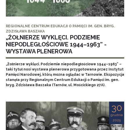
REGIONALNE CENTRUM EDUKACJI O PAMIĘCI IM. GEN. BRYG.
ZDZISŁAWA BASZAKA
„ŻOŁNIERZE WYKLĘCI. PODZIEMIE
NIEPODLEGŁOŚCIOWE 1944–1963” -
WYSTAWA PLENEROWA
„Żołnierze wyklęci. Podziemie niepodległościowe 1944–1963” –
taki tytuł nosi wystawa plenerowa przygotowana przez Instytut
Pamięci Narodowej, którą można oglądać w Tarnowie. Ekspozycja
stanęła przy Regionalnym Centrum Edukacji o Pamięci im. gen.
bryg. Zdzisława Baszaka (Tarnów, ul. Mościckiego 27A).
30
grudnia
2025