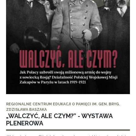
REGIONALNE CENTRUM EDUKACJI O PAMIĘCI IM. GEN. BRYG.
ZDZISŁAWA BASZAKA
„WALCZYĆ, ALE CZYM?” - WYSTAWA
PLENEROWA