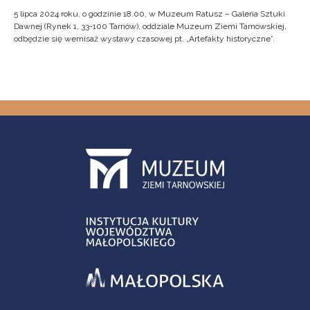
5 lipca 2024 roku, o godzinie 18.00, w Muzeum Ratusz – Galeria Sztuki
Dawnej (Rynek 1, 33-100 Tarnów), oddziale Muzeum Ziemi Tarnowskiej,
odbędzie się wernisaż wystawy czasowej pt. „Artefakty historyczne”.