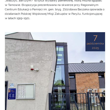
„Walczyć, ale czym?” to tytuł wystawy plenerowej, którą można oglądać
w Tarnowie. Ekspozycja prezentowana na skwerze przy Regionalnym
Centrum Edukacji o Pamięci im. gen. bryg. Zdzisława Baszaka opowiada o
działaniach Polskiej Wojskowej Misji Zakupów w Paryżu, funkcjonującej
w latach 1919–1921.
7
października
2025