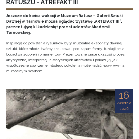
RATUSZU - ATREFAKT III
Jeszcze do końca wakacji w Muzeum Ratusz – Galerii Sztuki
Dawnej w Tarnowie można oglądać wystawę „ARTEFAKT III”,
prezentującą kilkadziesiąt prac studentów Akademii
Tarnowskiej.
Inspiracją do powstania rysunków były muzealne eksponaty dawnej
sztuki, które młodzi twórcy analizowali pod kątem formy, funkcji oraz
bogactwa zdobień i ornamentów. Prezentowane prace ukazują proces
artystycznej interpretacji historycznych artefaktów i pokazują, jak
współczesne spojrzenie młodego pokolenia może nadać nowy wymiar
muzealnym skarbom.
16
kwietnia
2026