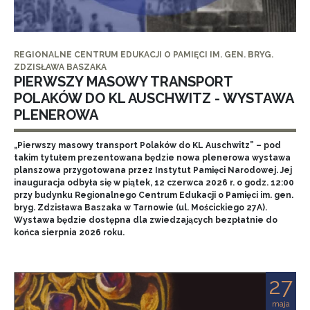
REGIONALNE CENTRUM EDUKACJI O PAMIĘCI IM. GEN. BRYG.
ZDZISŁAWA BASZAKA
PIERWSZY MASOWY TRANSPORT
POLAKÓW DO KL AUSCHWITZ - WYSTAWA
PLENEROWA
„Pierwszy masowy transport Polaków do KL Auschwitz” – pod
takim tytułem prezentowana będzie nowa plenerowa wystawa
planszowa przygotowana przez Instytut Pamięci Narodowej. Jej
inauguracja odbyła się w piątek, 12 czerwca 2026 r. o godz. 12:00
przy budynku Regionalnego Centrum Edukacji o Pamięci im. gen.
bryg. Zdzisława Baszaka w Tarnowie (ul. Mościckiego 27A).
Wystawa będzie dostępna dla zwiedzających bezpłatnie do
końca sierpnia 2026 roku.
27
maja