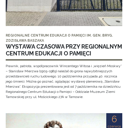
REGIONALNE CENTRUM EDUKACJI O PAMIĘCI IM. GEN. BRYG.
ZDZISŁAWA BASZAKA
WYSTAWA CZASOWA PRZY REGIONALNYM
CENTRUM EDUKACJI O PAMIĘCI
Prawnik, patriota, współpracownik Wincentego Witosa i „więzień Moskwy”
– Stanisław Mierzwa (1905–1985) należał do grona najwybitniejszych
przedstawicieli ruchu ludowego. 10 października przypada 40. rocznica
jego śmierci. Można go poznać, oglądając wystawę plenerową „Stanisław
Mierzwa”. Ekspozycja prezentowana jest od 7 października na dziedzińcu
Regionalnego Centrum Edukacji o Pamięci – Oddziale Muzeum Ziemi
Tarnowskiej przy ul. Mościckiego 27A w Tarnowie.
6
czerwca