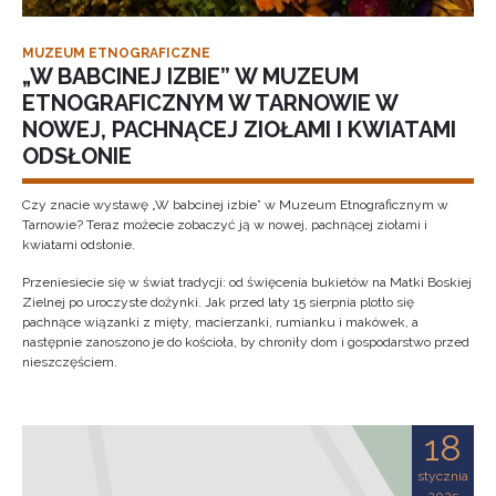
MUZEUM ETNOGRAFICZNE
„W BABCINEJ IZBIE” W MUZEUM
ETNOGRAFICZNYM W TARNOWIE W
NOWEJ, PACHNĄCEJ ZIOŁAMI I KWIATAMI
ODSŁONIE
Czy znacie wystawę „W babcinej izbie” w Muzeum Etnograficznym w
Tarnowie? Teraz możecie zobaczyć ją w nowej, pachnącej ziołami i
kwiatami odsłonie.
Przeniesiecie się w świat tradycji: od święcenia bukietów na Matki Boskiej
Zielnej po uroczyste dożynki. Jak przed laty 15 sierpnia plotło się
pachnące wiązanki z mięty, macierzanki, rumianku i makówek, a
następnie zanoszono je do kościoła, by chroniły dom i gospodarstwo przed
nieszczęściem.
18
stycznia