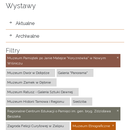
Wystawy
wystawy
Aktualne
Archiwalne
Filtry
Muzeum Pamiątek po Janie Matejce "Koryznówka" w Nowym
Wiśniczu
Muzeum Dwór w Dołędze
Galeria "Panorama"
Muzeum Zamek w Dębnie
Muzeum Ratusz - Galeria Sztuki Dawnej
Muzeum Historii Tarnowa i Regionu
Siedziba
Regionalne Centrum Edukacji o Pamięci im. gen. bryg. Zdzisława
Baszaka
Zagroda Felicji Curyłowej w Zalipiu
Muzeum Etnograficzne