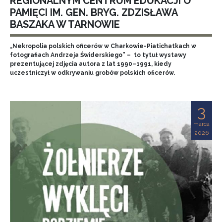
REGIONALNYM CENTRUM EDUKACJI O
PAMIĘCI IM. GEN. BRYG. ZDZISŁAWA
BASZAKA W TARNOWIE
„Nekropolia polskich oficerów w Charkowie-Piatichatkach w
fotografiach Andrzeja Świderskiego” – to tytuł wystawy
prezentującej zdjęcia autora z lat 1990–1991, kiedy
uczestniczył w odkrywaniu grobów polskich oficerów.
3
marca
2026