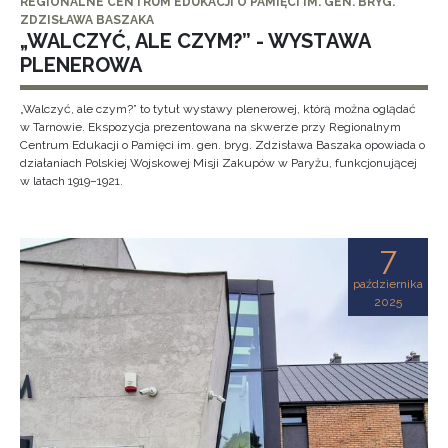
REGIONALNE CENTRUM EDUKACJI O PAMIĘCI IM. GEN. BRYG.
ZDZISŁAWA BASZAKA
„WALCZYĆ, ALE CZYM?” - WYSTAWA
PLENEROWA
„Walczyć, ale czym?” to tytuł wystawy plenerowej, którą można oglądać
w Tarnowie. Ekspozycja prezentowana na skwerze przy Regionalnym
Centrum Edukacji o Pamięci im. gen. bryg. Zdzisława Baszaka opowiada o
działaniach Polskiej Wojskowej Misji Zakupów w Paryżu, funkcjonującej
w latach 1919–1921.
7
października
2025