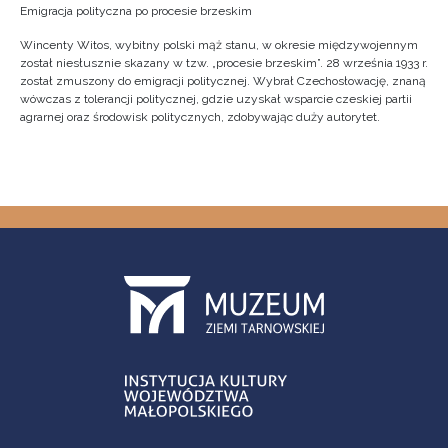
Emigracja polityczna po procesie brzeskim
Wincenty Witos, wybitny polski mąż stanu, w okresie międzywojennym
został niesłusznie skazany w tzw. „procesie brzeskim”. 28 września 1933 r.
został zmuszony do emigracji politycznej. Wybrał Czechosłowację, znaną
wówczas z tolerancji politycznej, gdzie uzyskał wsparcie czeskiej partii
agrarnej oraz środowisk politycznych, zdobywając duży autorytet.