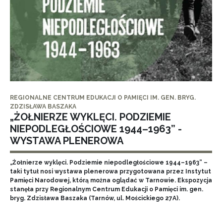
REGIONALNE CENTRUM EDUKACJI O PAMIĘCI IM. GEN. BRYG.
ZDZISŁAWA BASZAKA
„ŻOŁNIERZE WYKLĘCI. PODZIEMIE
NIEPODLEGŁOŚCIOWE 1944–1963” -
WYSTAWA PLENEROWA
„Żołnierze wyklęci. Podziemie niepodległościowe 1944–1963” –
taki tytuł nosi wystawa plenerowa przygotowana przez Instytut
Pamięci Narodowej, którą można oglądać w Tarnowie. Ekspozycja
stanęła przy Regionalnym Centrum Edukacji o Pamięci im. gen.
bryg. Zdzisława Baszaka (Tarnów, ul. Mościckiego 27A).