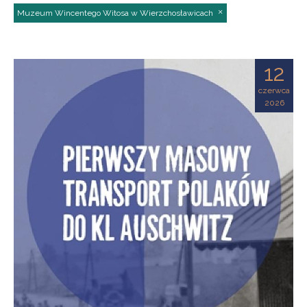
Muzeum Wincentego Witosa w Wierzchosławicach
12
czerwca
2026