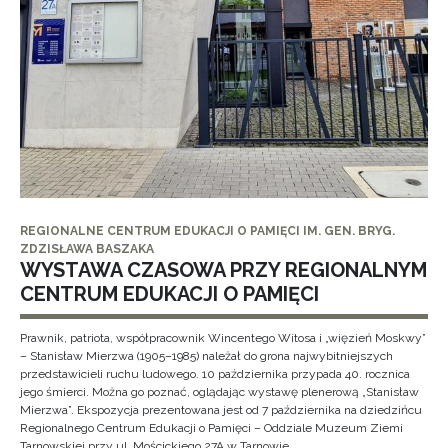
REGIONALNE CENTRUM EDUKACJI O PAMIĘCI IM. GEN. BRYG.
ZDZISŁAWA BASZAKA
WYSTAWA CZASOWA PRZY REGIONALNYM
CENTRUM EDUKACJI O PAMIĘCI
Prawnik, patriota, współpracownik Wincentego Witosa i „więzień Moskwy”
– Stanisław Mierzwa (1905–1985) należał do grona najwybitniejszych
przedstawicieli ruchu ludowego. 10 października przypada 40. rocznica
jego śmierci. Można go poznać, oglądając wystawę plenerową „Stanisław
Mierzwa”. Ekspozycja prezentowana jest od 7 października na dziedzińcu
Regionalnego Centrum Edukacji o Pamięci – Oddziale Muzeum Ziemi
Tarnowskiej przy ul. Mościckiego 27A w Tarnowie.