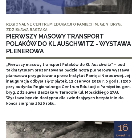
REGIONALNE CENTRUM EDUKACJI O PAMIĘCI IM. GEN. BRYG.
ZDZISŁAWA BASZAKA
PIERWSZY MASOWY TRANSPORT
POLAKÓW DO KL AUSCHWITZ - WYSTAWA
PLENEROWA
„Pierwszy masowy transport Polaków do KL Auschwitz” – pod
takim tytułem prezentowana będzie nowa plenerowa wystawa
planszowa przygotowana przez Instytut Pamięci Narodowej. Jej
inauguracja odbyła się w piątek, 12 czerwca 2026 r. o godz. 12:00
przy budynku Regionalnego Centrum Edukacji o Pamięci im. gen.
bryg. Zdzisława Baszaka w Tarnowie (ul. Mościckiego 27A).
Wystawa będzie dostępna dla zwiedzających bezpłatnie do
końca sierpnia 2026 roku.
16
kwietnia