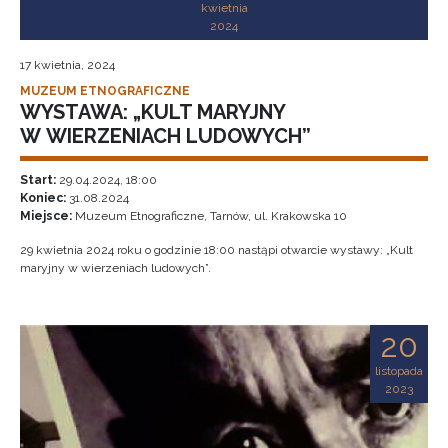
kwietnia
2024
17 kwietnia, 2024
MUZEUM ETNOGRAFICZNE
WYSTAWA: „KULT MARYJNY
W WIERZENIACH LUDOWYCH”
Start:
29.04.2024, 18:00
Koniec:
31.08.2024
Miejsce:
Muzeum Etnograficzne, Tarnów, ul. Krakowska 10
29 kwietnia 2024 roku o godzinie 18:00 nastąpi otwarcie wystawy: „Kult
maryjny w wierzeniach ludowych”.
20
listopada
2023