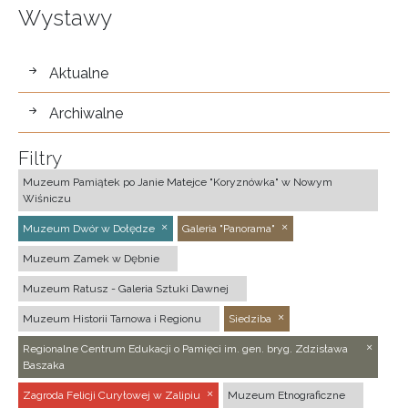
Wystawy
wystawy
Aktualne
Archiwalne
Filtry
Muzeum Pamiątek po Janie Matejce "Koryznówka" w Nowym
Wiśniczu
Muzeum Dwór w Dołędze
Galeria "Panorama"
Muzeum Zamek w Dębnie
Muzeum Ratusz - Galeria Sztuki Dawnej
Muzeum Historii Tarnowa i Regionu
Siedziba
Regionalne Centrum Edukacji o Pamięci im. gen. bryg. Zdzisława
Baszaka
Zagroda Felicji Curyłowej w Zalipiu
Muzeum Etnograficzne