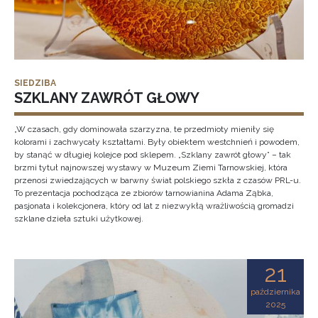
SIEDZIBA
SZKLANY ZAWRÓT GŁOWY
„W czasach, gdy dominowała szarzyzna, te przedmioty mieniły się
kolorami i zachwycały kształtami. Były obiektem westchnień i powodem,
by stanąć w długiej kolejce pod sklepem. „Szklany zawrót głowy” – tak
brzmi tytuł najnowszej wystawy w Muzeum Ziemi Tarnowskiej, która
przenosi zwiedzających w barwny świat polskiego szkła z czasów PRL-u.
To prezentacja pochodząca ze zbiorów tarnowianina Adama Ząbka,
pasjonata i kolekcjonera, który od lat z niezwykłą wrażliwością gromadzi
szklane dzieła sztuki użytkowej.
21
października
2025