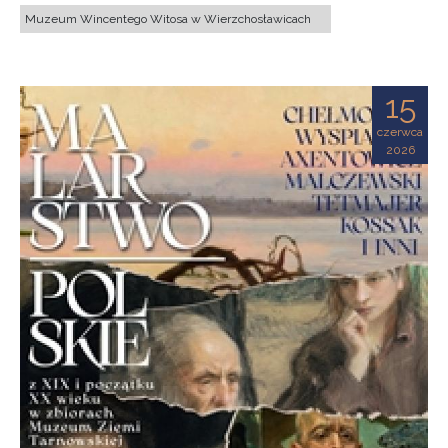
Muzeum Wincentego Witosa w Wierzchosławicach
15
czerwca
2026