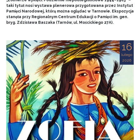
„Żołnierze wyklęci. Podziemie niepodległościowe 1944–1963” –
taki tytuł nosi wystawa plenerowa przygotowana przez Instytut
Pamięci Narodowej, którą można oglądać w Tarnowie. Ekspozycja
stanęła przy Regionalnym Centrum Edukacji o Pamięci im. gen.
bryg. Zdzisława Baszaka (Tarnów, ul. Mościckiego 27A).
16
lutego
2026