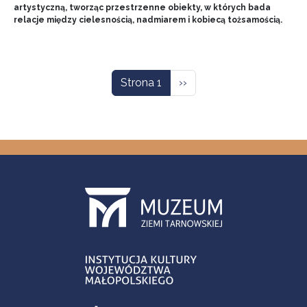
artystyczną, tworząc przestrzenne obiekty, w których bada
relacje między cielesnością, nadmiarem i kobiecą tożsamością.
Stronicowanie
Następna strona
Strona 1
››