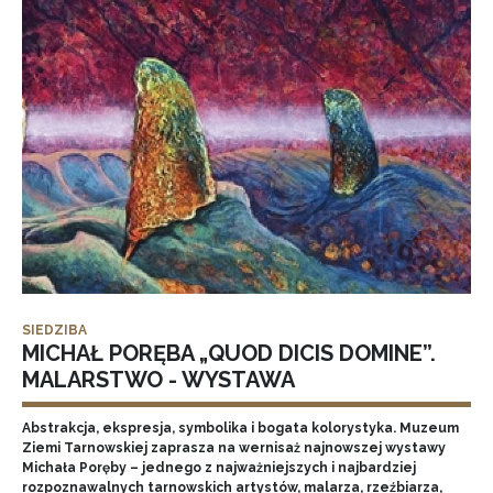
SIEDZIBA
MICHAŁ PORĘBA „QUOD DICIS DOMINE”.
MALARSTWO - WYSTAWA
Abstrakcja, ekspresja, symbolika i bogata kolorystyka. Muzeum
Ziemi Tarnowskiej zaprasza na wernisaż najnowszej wystawy
Michała Poręby – jednego z najważniejszych i najbardziej
rozpoznawalnych tarnowskich artystów, malarza, rzeźbiarza,