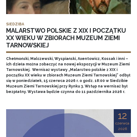
SIEDZIBA
MALARSTWO POLSKIE Z XIX I POCZĄTKU
XX WIEKU W ZBIORACH MUZEUM ZIEMI
TARNOWSKIEJ
Chełmoński, Malczewski, Wyspiański, Axentowicz, Kossak i inni –
ich dzieła można zobaczyć na nowej ekspozycji w Muzeum Ziemi
Tarnowskiej. Wernisaż wystawy „Malarstwo polskie z XIX i
początku XX wieku w zbiorach Muzeum Ziemi Tarnowskiej” odbył
się w poniedziałek, 15 czerwca 2026 r. o godz. 18:00 w Siedzibie
Muzeum Ziemi Tarnowskiej przy Rynku 3. Wstęp na wernisaż był
bezpłatny. Wystawa będzie czynna do 11 października 2026 r.
12
czerwca
2026