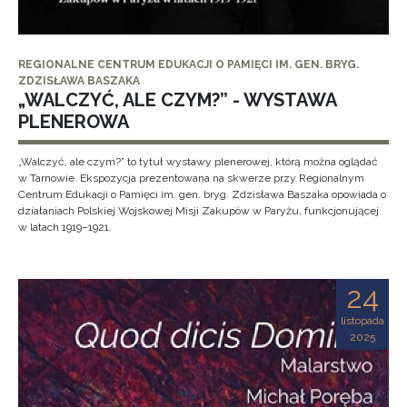
REGIONALNE CENTRUM EDUKACJI O PAMIĘCI IM. GEN. BRYG.
ZDZISŁAWA BASZAKA
„WALCZYĆ, ALE CZYM?” - WYSTAWA
PLENEROWA
„Walczyć, ale czym?” to tytuł wystawy plenerowej, którą można oglądać
w Tarnowie. Ekspozycja prezentowana na skwerze przy Regionalnym
Centrum Edukacji o Pamięci im. gen. bryg. Zdzisława Baszaka opowiada o
działaniach Polskiej Wojskowej Misji Zakupów w Paryżu, funkcjonującej
w latach 1919–1921.
24
listopada
2025