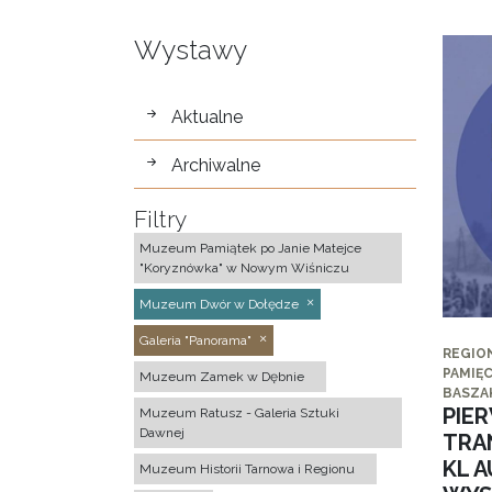
Wystawy
wystawy
Aktualne
Archiwalne
Filtry
Muzeum Pamiątek po Janie Matejce
"Koryznówka" w Nowym Wiśniczu
Muzeum Dwór w Dołędze
Galeria "Panorama"
REGIO
PAMIĘC
Muzeum Zamek w Dębnie
BASZA
PIE
Muzeum Ratusz - Galeria Sztuki
Dawnej
TRA
KL 
Muzeum Historii Tarnowa i Regionu