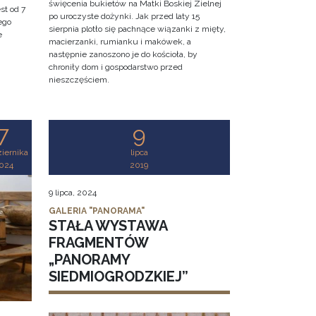
święcenia bukietów na Matki Boskiej Zielnej
st od 7
po uroczyste dożynki. Jak przed laty 15
ego
sierpnia plotło się pachnące wiązanki z mięty,
e
macierzanki, rumianku i makówek, a
następnie zanoszono je do kościoła, by
chroniły dom i gospodarstwo przed
nieszczęściem.
7
9
iernika
lipca
024
2019
9 lipca, 2024
GALERIA "PANORAMA"
STAŁA WYSTAWA
FRAGMENTÓW
„PANORAMY
SIEDMIOGRODZKIEJ”