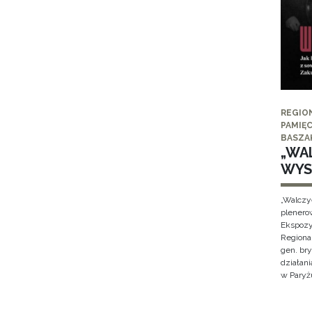
REGIO
PAMIĘC
BASZA
„WAL
WYS
„Walczy
plenero
Ekspozy
Regiona
gen. br
działan
w Paryżu