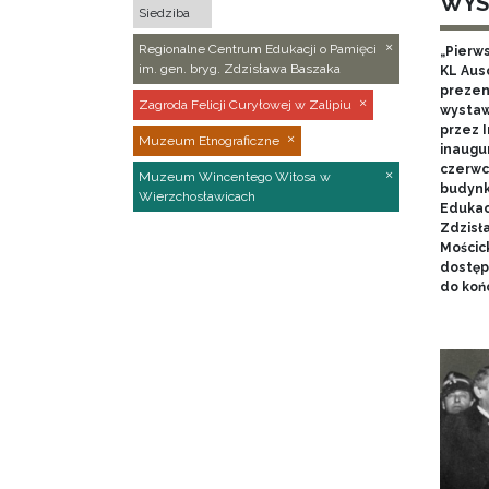
WYS
Siedziba
Regionalne Centrum Edukacji o Pamięci
„Pierw
im. gen. bryg. Zdzisława Baszaka
KL Aus
prezen
Zagroda Felicji Curyłowej w Zalipiu
wystaw
przez I
Muzeum Etnograficzne
inaugur
czerwca
Muzeum Wincentego Witosa w
budynk
Wierzchosławicach
Edukacj
Zdzisł
Mościc
dostęp
do końc