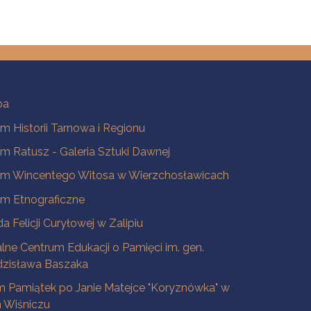
ba
 Historii Tarnowa i Regionu
 Ratusz - Galeria Sztuki Dawnej
m Wincentego Witosa w Wierzchosławicach
m Etnograficzne
a Felicji Curyłowej w Zalipiu
lne Centrum Edukacji o Pamięci im. gen.
dzisława Baszaka
 Pamiątek po Janie Matejce "Koryznówka" w
Wiśniczu