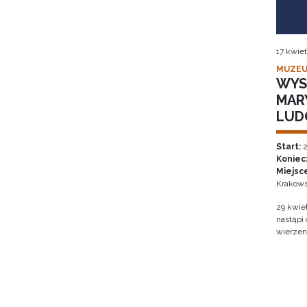
17 kwiet
MUZEU
WYS
MAR
LUD
Start:
2
Koniec
Miejsc
Krakows
29 kwie
nastąpi
wierzen
Stron