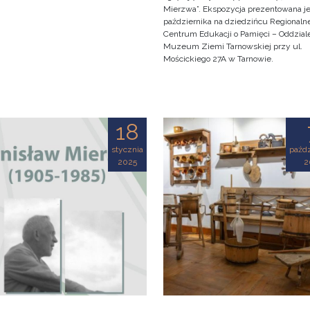
Mierzwa”. Ekspozycja prezentowana je
października na dziedzińcu Regionaln
Centrum Edukacji o Pamięci – Oddzial
Muzeum Ziemi Tarnowskiej przy ul.
Mościckiego 27A w Tarnowie.
18
stycznia
paźdz
2025
2