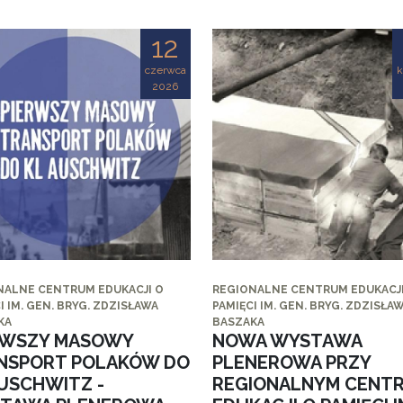
12
czerwca
k
2026
NALNE CENTRUM EDUKACJI O
REGIONALNE CENTRUM EDUKACJI
I IM. GEN. BRYG. ZDZISŁAWA
PAMIĘCI IM. GEN. BRYG. ZDZISŁA
KA
BASZAKA
RWSZY MASOWY
NOWA WYSTAWA
NSPORT POLAKÓW DO
PLENEROWA PRZY
AUSCHWITZ -
REGIONALNYM CENT