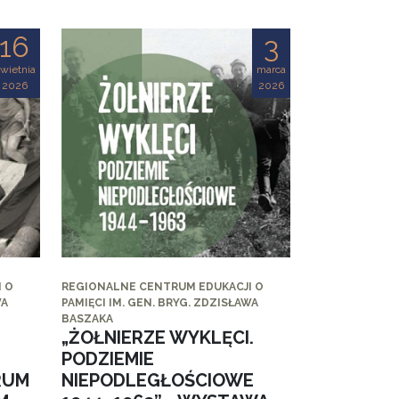
16
3
wietnia
marca
2026
2026
 O
REGIONALNE CENTRUM EDUKACJI O
WA
PAMIĘCI IM. GEN. BRYG. ZDZISŁAWA
BASZAKA
„ŻOŁNIERZE WYKLĘCI.
PODZIEMIE
RUM
NIEPODLEGŁOŚCIOWE