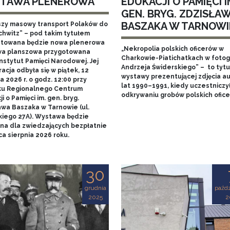
TAWA PLENEROWA
EDUKACJI O PAMIĘCI I
GEN. BRYG. ZDZISŁA
BASZAKA W TARNOWI
szy masowy transport Polaków do
chwitz” – pod takim tytułem
towana będzie nowa plenerowa
„Nekropolia polskich oficerów w
a planszowa przygotowana
Charkowie-Piatichatkach w fotog
nstytut Pamięci Narodowej. Jej
Andrzeja Świderskiego” – to tytu
acja odbyła się w piątek, 12
wystawy prezentującej zdjęcia au
 2026 r. o godz. 12:00 przy
lat 1990–1991, kiedy uczestniczy
u Regionalnego Centrum
odkrywaniu grobów polskich ofice
i o Pamięci im. gen. bryg.
awa Baszaka w Tarnowie (ul.
kiego 27A). Wystawa będzie
na dla zwiedzających bezpłatnie
a sierpnia 2026 roku.
30
grudnia
paźdz
2025
2