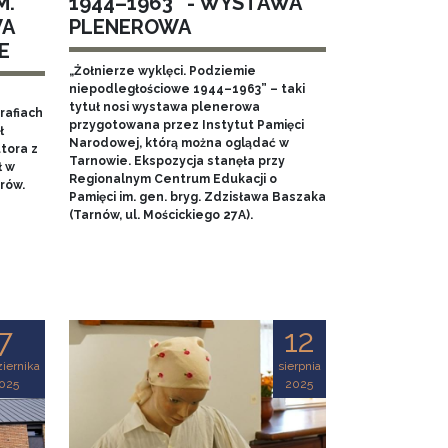
M.
1944–1963” - WYSTAWA
WA
PLENEROWA
E
„Żołnierze wyklęci. Podziemie
niepodległościowe 1944–1963” – taki
tytuł nosi wystawa plenerowa
rafiach
przygotowana przez Instytut Pamięci
ł
Narodowej, którą można oglądać w
tora z
Tarnowie. Ekspozycja stanęła przy
ł w
Regionalnym Centrum Edukacji o
rów.
Pamięci im. gen. bryg. Zdzisława Baszaka
(Tarnów, ul. Mościckiego 27A).
7
12
iernika
sierpnia
025
2025