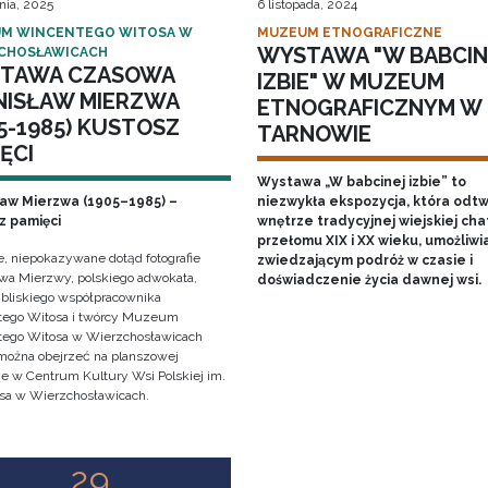
nia, 2025
6 listopada, 2024
M WINCENTEGO WITOSA W
MUZEUM ETNOGRAFICZNE
WYSTAWA "W BABCIN
CHOSŁAWICACH
TAWA CZASOWA
IZBIE" W MUZEUM
NISŁAW MIERZWA
ETNOGRAFICZNYM W
5-1985) KUSTOSZ
TARNOWIE
ĘCI
Wystawa „W babcinej izbie” to
ław Mierzwa (1905–1985) –
niezwykła ekspozycja, która odt
z pamięci
wnętrze tradycyjnej wiejskiej cha
przełomu XIX i XX wieku, umożliwi
e, niepokazywane dotąd fotografie
zwiedzającym podróż w czasie i
awa Mierzwy, polskiego adwokata,
doświadczenie życia dawnej wsi.
, bliskiego współpracownika
ego Witosa i twórcy Muzeum
ego Witosa w Wierzchosławicach
można obejrzeć na planszowej
e w Centrum Kultury Wsi Polskiej im.
sa w Wierzchosławicach.
29