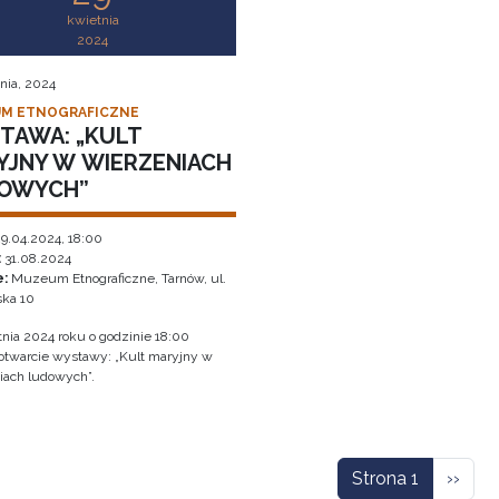
kwietnia
2024
nia, 2024
M ETNOGRAFICZNE
TAWA: „KULT
YJNY W WIERZENIACH
OWYCH”
9.04.2024, 18:00
:
31.08.2024
e:
Muzeum Etnograficzne, Tarnów, ul.
ka 10
tnia 2024 roku o godzinie 18:00
 otwarcie wystawy: „Kult maryjny w
iach ludowych”.
icowanie
Nastę
Strona 1
››