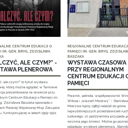
NALNE CENTRUM EDUKACJI O
REGIONALNE CENTRUM EDUKACJI
I IM. GEN. BRYG. ZDZISŁAWA
PAMIĘCI IM. GEN. BRYG. ZDZISŁA
KA
BASZAKA
CZYĆ, ALE CZYM?” -
WYSTAWA CZASOWA
TAWA PLENEROWA
PRZY REGIONALNYM
CENTRUM EDUKACJI 
PAMIĘCI
ć, ale czym?” to tytuł wystawy
wej, którą można oglądać w Tarnowie.
cja prezentowana na skwerze przy
Prawnik, patriota, współpracownik Wi
lnym Centrum Edukacji o Pamięci im.
Witosa i „więzień Moskwy” – Stanisła
yg. Zdzisława Baszaka opowiada o
Mierzwa (1905–1985) należał do grona
iach Polskiej Wojskowej Misji Zakupów
najwybitniejszych przedstawicieli ruc
, funkcjonującej w latach 1919–1921.
ludowego. 10 października przypada 4
rocznica jego śmierci. Można go pozna
oglądając wystawę plenerową „Stanis