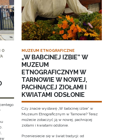
 O
MUZEUM ETNOGRAFICZNE
„W BABCINEJ IZBIE” W
WA
MUZEUM
ETNOGRAFICZNYM W
TARNOWIE W NOWEJ,
O
PACHNĄCEJ ZIOŁAMI I
KWIATAMI ODSŁONIE
ncentego
Czy znacie wystawę „W babcinej izbie” w
w
Muzeum Etnograficznym w Tarnowie? Teraz
możecie zobaczyć ją w nowej, pachnącej
hu
ziołami i kwiatami odsłonie.
0.
ć,
Przeniesiecie się w świat tradycji: od
ław