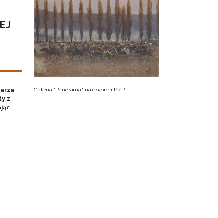
EJ
Galeria "Panorama" na dworcu PKP
warza
ty z
ając