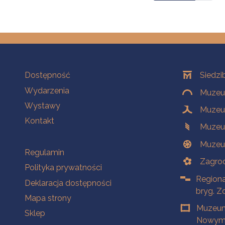
Na skróty
Oddziały
Dostępność
Siedzi
Wydarzenia
Muzeum
Wystawy
Muzeum
Kontakt
Muzeu
Muzeu
Na skróty
Regulamin
Zagrod
Polityka prywatności
Regiona
Deklaracja dostępności
bryg. Z
Mapa strony
Muzeum
Sklep
Nowym 