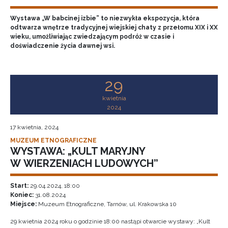
Wystawa „W babcinej izbie” to niezwykła ekspozycja, która
odtwarza wnętrze tradycyjnej wiejskiej chaty z przełomu XIX i XX
wieku, umożliwiając zwiedzającym podróż w czasie i
doświadczenie życia dawnej wsi.
29
kwietnia
2024
17 kwietnia, 2024
MUZEUM ETNOGRAFICZNE
WYSTAWA: „KULT MARYJNY
W WIERZENIACH LUDOWYCH”
Start:
29.04.2024, 18:00
Koniec:
31.08.2024
Miejsce:
Muzeum Etnograficzne, Tarnów, ul. Krakowska 10
29 kwietnia 2024 roku o godzinie 18:00 nastąpi otwarcie wystawy: „Kult