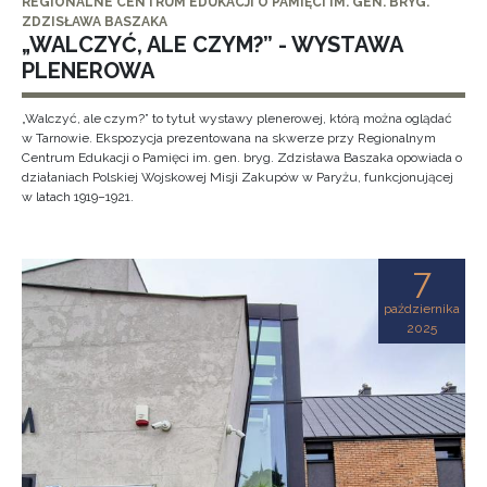
REGIONALNE CENTRUM EDUKACJI O PAMIĘCI IM. GEN. BRYG.
ZDZISŁAWA BASZAKA
„WALCZYĆ, ALE CZYM?” - WYSTAWA
PLENEROWA
„Walczyć, ale czym?” to tytuł wystawy plenerowej, którą można oglądać
w Tarnowie. Ekspozycja prezentowana na skwerze przy Regionalnym
Centrum Edukacji o Pamięci im. gen. bryg. Zdzisława Baszaka opowiada o
działaniach Polskiej Wojskowej Misji Zakupów w Paryżu, funkcjonującej
w latach 1919–1921.
7
października
2025