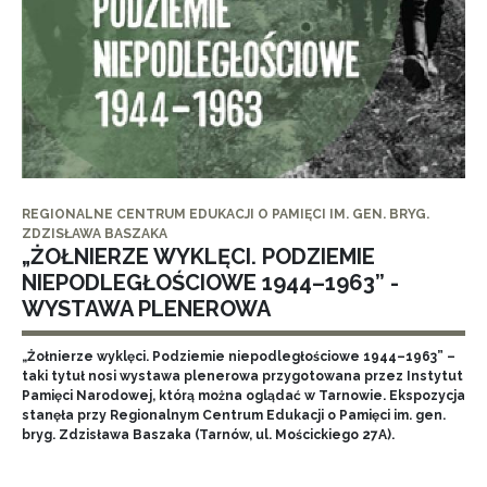
REGIONALNE CENTRUM EDUKACJI O PAMIĘCI IM. GEN. BRYG.
ZDZISŁAWA BASZAKA
„ŻOŁNIERZE WYKLĘCI. PODZIEMIE
NIEPODLEGŁOŚCIOWE 1944–1963” -
WYSTAWA PLENEROWA
„Żołnierze wyklęci. Podziemie niepodległościowe 1944–1963” –
taki tytuł nosi wystawa plenerowa przygotowana przez Instytut
Pamięci Narodowej, którą można oglądać w Tarnowie. Ekspozycja
stanęła przy Regionalnym Centrum Edukacji o Pamięci im. gen.
bryg. Zdzisława Baszaka (Tarnów, ul. Mościckiego 27A).