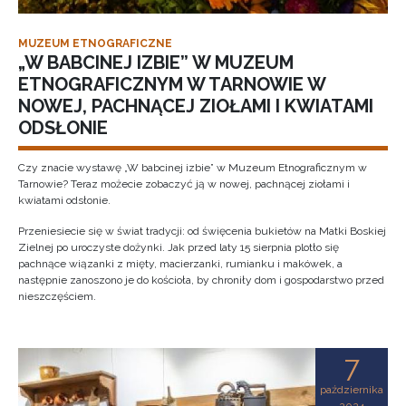
MUZEUM ETNOGRAFICZNE
„W BABCINEJ IZBIE” W MUZEUM
ETNOGRAFICZNYM W TARNOWIE W
NOWEJ, PACHNĄCEJ ZIOŁAMI I KWIATAMI
ODSŁONIE
Czy znacie wystawę „W babcinej izbie” w Muzeum Etnograficznym w
Tarnowie? Teraz możecie zobaczyć ją w nowej, pachnącej ziołami i
kwiatami odsłonie.
Przeniesiecie się w świat tradycji: od święcenia bukietów na Matki Boskiej
Zielnej po uroczyste dożynki. Jak przed laty 15 sierpnia plotło się
pachnące wiązanki z mięty, macierzanki, rumianku i makówek, a
następnie zanoszono je do kościoła, by chroniły dom i gospodarstwo przed
nieszczęściem.
7
października