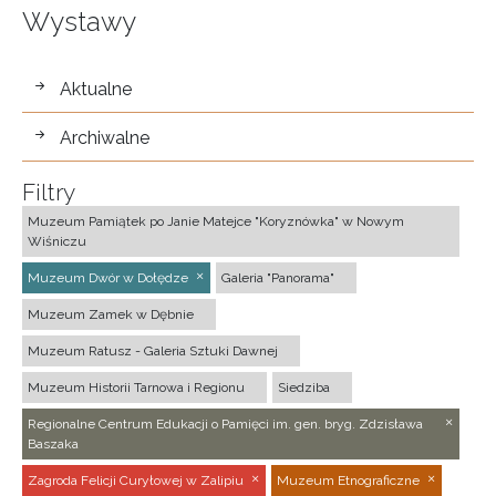
Wystawy
wystawy
Aktualne
Archiwalne
Filtry
Muzeum Pamiątek po Janie Matejce "Koryznówka" w Nowym
Wiśniczu
Muzeum Dwór w Dołędze
Galeria "Panorama"
Muzeum Zamek w Dębnie
Muzeum Ratusz - Galeria Sztuki Dawnej
Muzeum Historii Tarnowa i Regionu
Siedziba
Regionalne Centrum Edukacji o Pamięci im. gen. bryg. Zdzisława
Baszaka
Zagroda Felicji Curyłowej w Zalipiu
Muzeum Etnograficzne