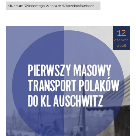
Muzeum Wincentego Witosa w Wierzchosławicach
12
czerwca
2026