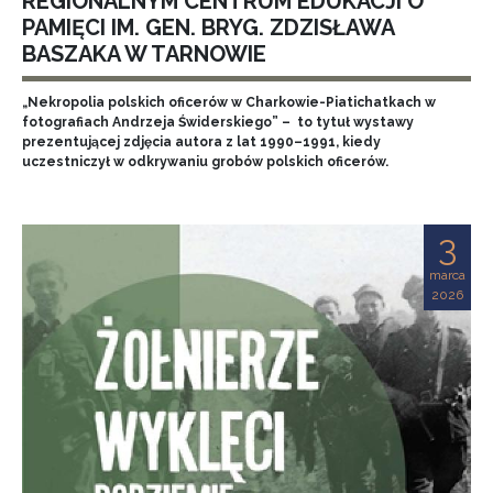
REGIONALNYM CENTRUM EDUKACJI O
PAMIĘCI IM. GEN. BRYG. ZDZISŁAWA
BASZAKA W TARNOWIE
„Nekropolia polskich oficerów w Charkowie-Piatichatkach w
fotografiach Andrzeja Świderskiego” – to tytuł wystawy
prezentującej zdjęcia autora z lat 1990–1991, kiedy
uczestniczył w odkrywaniu grobów polskich oficerów.
3
marca
2026