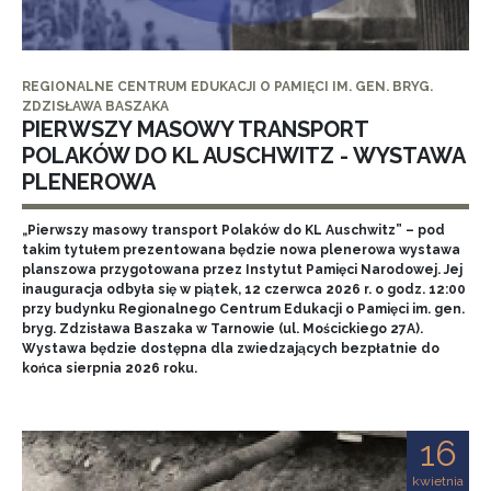
REGIONALNE CENTRUM EDUKACJI O PAMIĘCI IM. GEN. BRYG.
ZDZISŁAWA BASZAKA
PIERWSZY MASOWY TRANSPORT
POLAKÓW DO KL AUSCHWITZ - WYSTAWA
PLENEROWA
„Pierwszy masowy transport Polaków do KL Auschwitz” – pod
takim tytułem prezentowana będzie nowa plenerowa wystawa
planszowa przygotowana przez Instytut Pamięci Narodowej. Jej
inauguracja odbyła się w piątek, 12 czerwca 2026 r. o godz. 12:00
przy budynku Regionalnego Centrum Edukacji o Pamięci im. gen.
bryg. Zdzisława Baszaka w Tarnowie (ul. Mościckiego 27A).
Wystawa będzie dostępna dla zwiedzających bezpłatnie do
końca sierpnia 2026 roku.
16
kwietnia