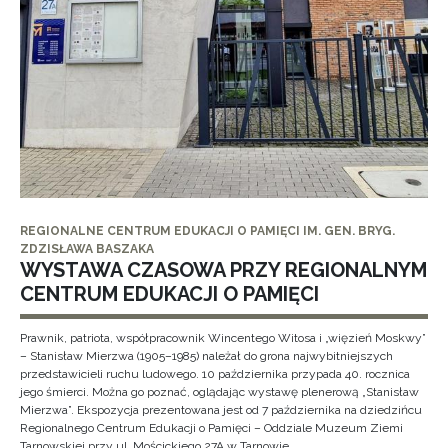
REGIONALNE CENTRUM EDUKACJI O PAMIĘCI IM. GEN. BRYG.
ZDZISŁAWA BASZAKA
WYSTAWA CZASOWA PRZY REGIONALNYM
CENTRUM EDUKACJI O PAMIĘCI
Prawnik, patriota, współpracownik Wincentego Witosa i „więzień Moskwy”
– Stanisław Mierzwa (1905–1985) należał do grona najwybitniejszych
przedstawicieli ruchu ludowego. 10 października przypada 40. rocznica
jego śmierci. Można go poznać, oglądając wystawę plenerową „Stanisław
Mierzwa”. Ekspozycja prezentowana jest od 7 października na dziedzińcu
Regionalnego Centrum Edukacji o Pamięci – Oddziale Muzeum Ziemi
Tarnowskiej przy ul. Mościckiego 27A w Tarnowie.