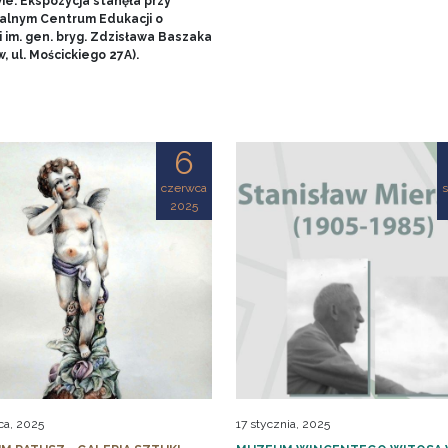
ie. Ekspozycja stanęła przy
alnym Centrum Edukacji o
 im. gen. bryg. Zdzisława Baszaka
, ul. Mościckiego 27A).
6
czerwca
s
2025
ca, 2025
17 stycznia, 2025