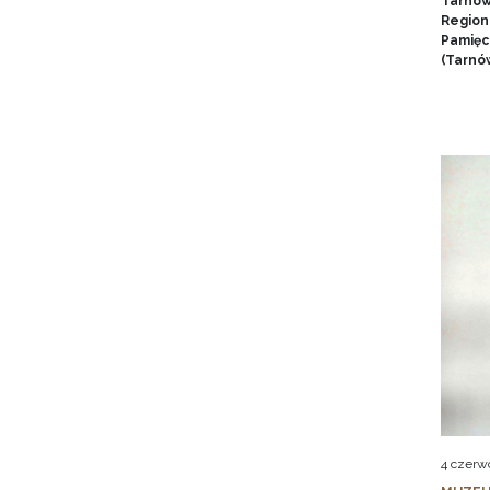
Tarnow
Region
Pamięci
(Tarnów
4 czerw