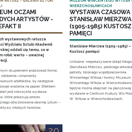
M RATUSZ - GALERIA SZTUKI
MUZEUM WINCENTEGO WITOSA
J
WIERZCHOSŁAWICACH
EUM OCZAMI
WYSTAWA CZASOWA
DYCH ARTYSTÓW -
STANISŁAW MIERZWA
FAKT II
(1905-1985) KUSTOSZ
PAMIĘCI
ch wystawowych ratusza
ci Wydziału Sztuki Akademii
Stanisław Mierzwa (1905–1985) –
kiej oddali się temu, co w
Kustosz pamięci
 robić warto – uważnej
acji.
Unikalne, niepokazywane dotąd fotogra
Stanisława Mierzwy, polskiego adwoka
nym skupieniem analizowali formę,
patrioty, bliskiego współpracownika
, zdobienia i ornamenty
Wincentego Witosa i twórcy Muzeum
wanych artefaktów, by następnie
Wincentego Witosa w Wierzchosławi
 swoje wrażenia na papier. Efektem
będzie można obejrzeć na planszowej
iałań jest niezwykła wystawa
wystawie w Centrum Kultury Wsi Polsk
w, które pokazują proces
W. Witosa w Wierzchosławicach.
cznego odwzorowania dawnej sztuki –
ektywy młodych twórców.
20