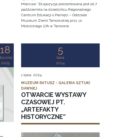
Mierzwa”. Ekspozycja prezentowana jest od 7
października na dziedzińcu Regionalnego
Centrum Edukacji o Pamięci – Oddziale
Muzeum Ziemi Tarnowskiej przy ul.
Mościckiego 27A w Tarnowie.
18
5
tycznia
lipca
2025
2024
1 lipca, 2024
MUZEUM RATUSZ - GALERIA SZTUKI
DAWNEJ
OTWARCIE WYSTAWY
CZASOWEJ PT.
„ARTEFAKTY
HISTORYCZNE”