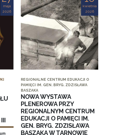
maja
kwietnia
2026
2026
KI
REGIONALNE CENTRUM EDUKACJI O
PAMIĘCI IM. GEN. BRYG. ZDZISŁAWA
BASZAKA
NOWA WYSTAWA
AŁU
PLENEROWA PRZY
REGIONALNYM CENTRUM
EDUKACJI O PAMIĘCI IM.
II
GEN. BRYG. ZDZISŁAWA
BASZAKA W TARNOWIE
eum