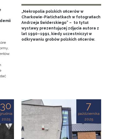
ę
„Nekropolia polskich oficerów w
Charkowie-Piatichatkach w fotografiach
ademii
Andrzeja Świderskiego” – to tytuł
wystawy prezentującej zdjęcia autora z
lat 1990–1991, kiedy uczestniczył w
odkrywaniu grobów polskich oficerów.
tóre
ormy,
entów.
h
e
adać
30
7
grudnia
października
2025
2025