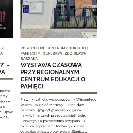
 O
REGIONALNE CENTRUM EDUKACJI O
WA
PAMIĘCI IM. GEN. BRYG. ZDZISŁAWA
BASZAKA
” -
WYSTAWA CZASOWA
WA
PRZY REGIONALNYM
CENTRUM EDUKACJI O
PAMIĘCI
y
rnowie.
 przy
Prawnik, patriota, współpracownik Wincentego
ęci im.
Witosa i „więzień Moskwy” – Stanisław
a o
Mierzwa (1905–1985) należał do grona
 Zakupów
najwybitniejszych przedstawicieli ruchu
–1921.
ludowego. 10 października przypada 40.
rocznica jego śmierci. Można go poznać,
oglądając wystawę plenerową „Stanisław