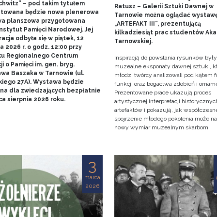
chwitz” – pod takim tytułem
Ratusz – Galerii Sztuki Dawnej w
towana będzie nowa plenerowa
Tarnowie można oglądać wystaw
a planszowa przygotowana
„ARTEFAKT III”, prezentującą
nstytut Pamięci Narodowej. Jej
kilkadziesiąt prac studentów Ak
acja odbyła się w piątek, 12
Tarnowskiej.
 2026 r. o godz. 12:00 przy
u Regionalnego Centrum
Inspiracją do powstania rysunków były
i o Pamięci im. gen. bryg.
muzealne eksponaty dawnej sztuki, k
awa Baszaka w Tarnowie (ul.
młodzi twórcy analizowali pod kątem f
kiego 27A). Wystawa będzie
funkcji oraz bogactwa zdobień i ornam
na dla zwiedzających bezpłatnie
Prezentowane prace ukazują proces
a sierpnia 2026 roku.
artystycznej interpretacji historycznyc
artefaktów i pokazują, jak współczesn
spojrzenie młodego pokolenia może n
nowy wymiar muzealnym skarbom.
3
marca
2026