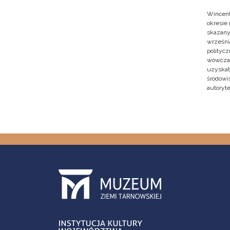
Wincent
okresie
skazany
września
polityc
wówczas 
uzyskał 
środowi
autoryte