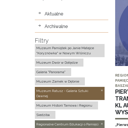
wystawy
Aktualne
Archiwalne
Filtry
Muzeum Pamiątek po Janie Matejce
"Koryznówka" w Nowym Wiśniczu
Muzeum Dwór w Dołędze
Galeria "Panorama"
REGIO
PAMIĘC
Muzeum Zamek w Dębnie
BASZA
PIE
Muzeum Ratusz - Galeria Sztuki
Dawnej
TRA
KL 
Muzeum Historii Tarnowa i Regionu
WYS
Siedziba
Regionalne Centrum Edukacji o Pamięci
„Pierw