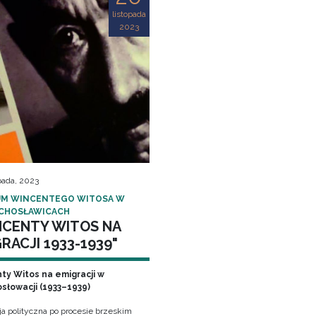
listopada
2023
pada, 2023
M WINCENTEGO WITOSA W
CHOSŁAWICACH
NCENTY WITOS NA
RACJI 1933-1939"
ty Witos na emigracji w
słowacji (1933–1939)
ja polityczna po procesie brzeskim