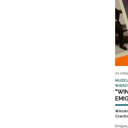
20 listo
MUZEU
WIERZ
"WI
EMIG
Wincen
Czecho
Emigrac