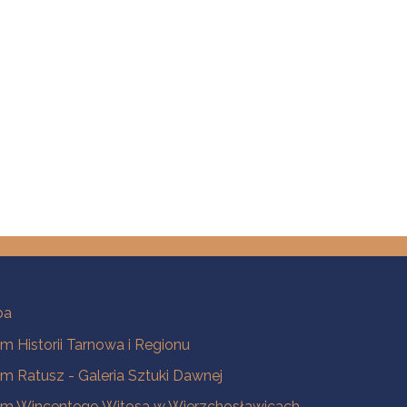
ba
 Historii Tarnowa i Regionu
 Ratusz - Galeria Sztuki Dawnej
m Wincentego Witosa w Wierzchosławicach