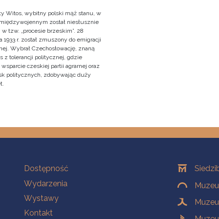
y Witos, wybitny polski mąż stanu, w
 międzywojennym został niesłusznie
 w tzw. „procesie brzeskim”. 28
 1933 r. został zmuszony do emigracji
znej. Wybrał Czechosłowację, znaną
z tolerancji politycznej, gdzie
wsparcie czeskiej partii agrarnej oraz
sk politycznych, zdobywając duży
t.
Na skróty
Oddziały
Dostępność
Siedzi
Wydarzenia
Muzeum
Wystawy
Muzeum
Kontakt
Muzeu