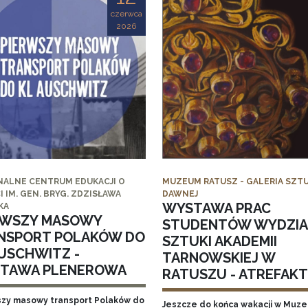
czerwca
2026
NALNE CENTRUM EDUKACJI O
MUZEUM RATUSZ - GALERIA SZTU
I IM. GEN. BRYG. ZDZISŁAWA
DAWNEJ
WYSTAWA PRAC
KA
RWSZY MASOWY
STUDENTÓW WYDZI
NSPORT POLAKÓW DO
SZTUKI AKADEMII
AUSCHWITZ -
TARNOWSKIEJ W
TAWA PLENEROWA
RATUSZU - ATREFAKT I
szy masowy transport Polaków do
Jeszcze do końca wakacji w Muz