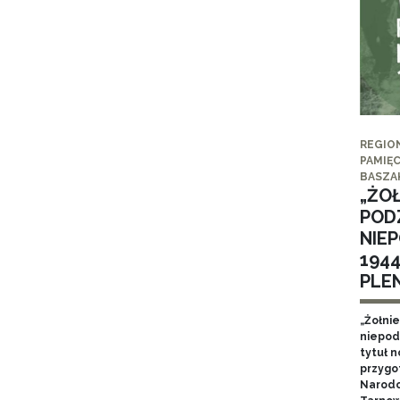
REGIO
PAMIĘC
BASZA
„ŻO
POD
NIE
194
PLE
„Żołni
niepod
tytuł 
przygo
Narodo