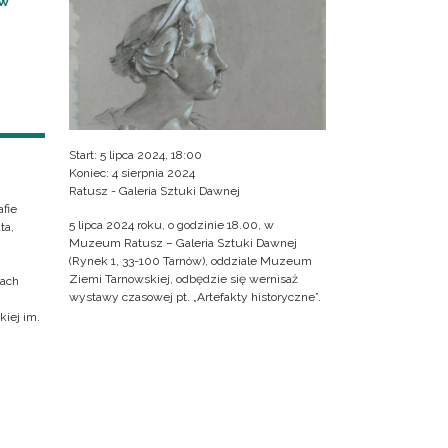
 W
Start: 5 lipca 2024, 18:00
Koniec: 4 sierpnia 2024
Ratusz - Galeria Sztuki Dawnej
fie
5 lipca 2024 roku, o godzinie 18.00, w
ta,
Muzeum Ratusz – Galeria Sztuki Dawnej
(Rynek 1, 33-100 Tarnów), oddziale Muzeum
Ziemi Tarnowskiej, odbędzie się wernisaż
cach
wystawy czasowej pt. „Artefakty historyczne”.
iej im.