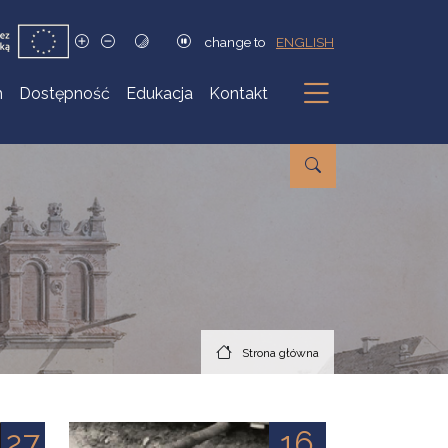
change to
ENGLISH
h
Dostępność
Edukacja
Kontakt
Podmenu
Strona główna
27
16