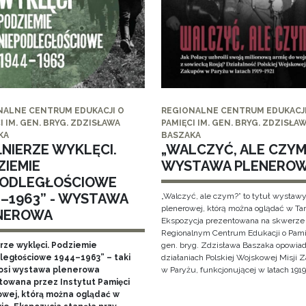
NALNE CENTRUM EDUKACJI O
REGIONALNE CENTRUM EDUKACJI
I IM. GEN. BRYG. ZDZISŁAWA
PAMIĘCI IM. GEN. BRYG. ZDZISŁA
KA
BASZAKA
ŁNIERZE WYKLĘCI.
„WALCZYĆ, ALE CZYM?
ZIEMIE
WYSTAWA PLENERO
PODLEGŁOŚCIOWE
4–1963” - WYSTAWA
„Walczyć, ale czym?” to tytuł wystaw
plenerowej, którą można oglądać w Ta
NEROWA
Ekspozycja prezentowana na skwerze
Regionalnym Centrum Edukacji o Pami
erze wyklęci. Podziemie
gen. bryg. Zdzisława Baszaka opowiad
ległościowe 1944–1963” – taki
działaniach Polskiej Wojskowej Misji
nosi wystawa plenerowa
w Paryżu, funkcjonującej w latach 1919
towana przez Instytut Pamięci
wej, którą można oglądać w