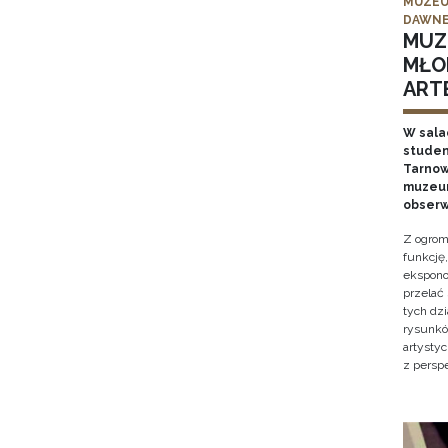
MUZEU
DAWNE
MUZ
MŁO
ARTE
W sala
studen
Tarnows
muzeum
obserw
Z ogrom
funkcję
ekspono
przelać
tych dz
rysunkó
artysty
z persp