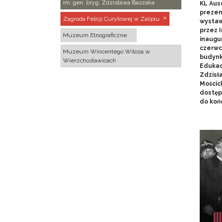
im. gen. bryg. Zdzisława Baszaka
KL Aus
prezen
Zagroda Felicji Curyłowej w Zalipiu
wystaw
przez I
Muzeum Etnograficzne
inaugur
czerwca
Muzeum Wincentego Witosa w
budynk
Wierzchosławicach
Edukacj
Zdzisł
Mościc
dostęp
do końc