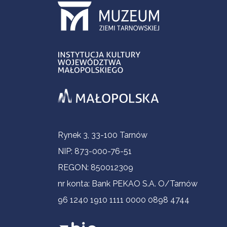
Informacje kontaktowe
Rynek 3, 33-100 Tarnów
NIP: 873-000-76-51
REGON: 850012309
nr konta: Bank PEKAO S.A. O/Tarnów
96 1240 1910 1111 0000 0898 4744