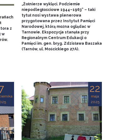
„Żołnierze wyklęci. Podziemie
niepodległościowe 1944–1963” – taki
tytuł nosi wystawa plenerowa
rafiach
przygotowana przez Instytut Pamięci
ł
Narodowej, którą można oglądać w
tora z
Tarnowie. Ekspozycja stanęła przy
ł w
Regionalnym Centrum Edukacji o
rów.
Pamięci im. gen. bryg. Zdzisława Baszaka
(Tarnów, ul. Mościckiego 27A).
7
22
iernika
maja
025
2025