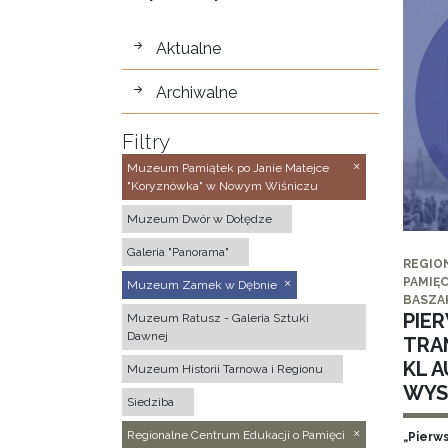
wystawy
Aktualne
Archiwalne
Filtry
Muzeum Pamiątek po Janie Matejce
"Koryznówka" w Nowym Wiśniczu
Muzeum Dwór w Dołędze
Galeria "Panorama"
REGIO
PAMIĘC
Muzeum Zamek w Dębnie
BASZA
PIE
Muzeum Ratusz - Galeria Sztuki
Dawnej
TRA
KL 
Muzeum Historii Tarnowa i Regionu
WYS
Siedziba
Regionalne Centrum Edukacji o Pamięci
„Pierw