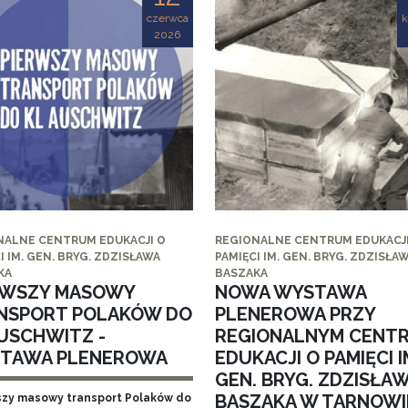
czerwca
k
2026
NALNE CENTRUM EDUKACJI O
REGIONALNE CENTRUM EDUKACJI
I IM. GEN. BRYG. ZDZISŁAWA
PAMIĘCI IM. GEN. BRYG. ZDZISŁA
KA
BASZAKA
RWSZY MASOWY
NOWA WYSTAWA
NSPORT POLAKÓW DO
PLENEROWA PRZY
AUSCHWITZ -
REGIONALNYM CENT
TAWA PLENEROWA
EDUKACJI O PAMIĘCI I
GEN. BRYG. ZDZISŁA
BASZAKA W TARNOWI
szy masowy transport Polaków do