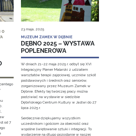
23 maja, 2025
 O
WA
MUZEUM ZAMEK W DĘBNIE
DĘBNO 2025 – WYSTAWA
POPLENEROWA
O
W dniach 21–22 maja 2025 r. odbył się XVI
Integracyjny Plener Malarski z udziałem
warsztatów terapii zajęciowej, uczniów szkół
podstawowych i średnich oraz seniorów,
ncentego
zorganizowany przez Muzeum Zamek w
w
Dębnie. Efekty tej twórczej pracy można
podziwiać na wystawie w siedzibie
hu
Dębińskiego Centrum Kultury w Jastwi do 27
0.
lipca 2025 r.
ć,
ław
Serdecznie dziękujemy wszystkim
st od 7
uczestnikom i gościom za obecność oraz
ego
wspólne świętowanie sztuki i integracji. To
e
wydarzenie na długo pozostanie w naszej