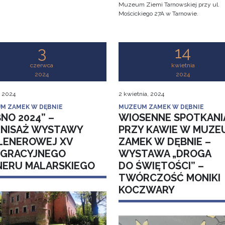
Muzeum Ziemi Tarnowskiej przy ul.
Mościckiego 27A w Tarnowie.
3
14
czerwca
kwietnia
2024
2024
, 2024
2 kwietnia, 2024
M ZAMEK W DĘBNIE
MUZEUM ZAMEK W DĘBNIE
NO 2024” –
WIOSENNE SPOTKANI
NISAŻ WYSTAWY
PRZY KAWIE W MUZE
LENEROWEJ XV
ZAMEK W DĘBNIE –
EGRACYJNEGO
WYSTAWA „DROGA
NERU MALARSKIEGO
DO ŚWIĘTOŚCI” –
TWÓRCZOŚĆ MONIKI
KOCZWARY