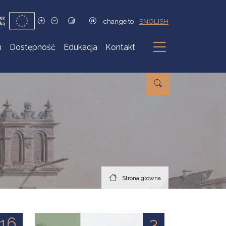
change to
ENGLISH
h
Dostępność
Edukacja
Kontakt
Podmenu
Strona główna
16
3