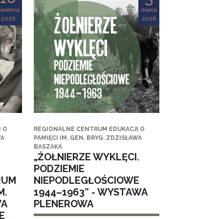
wietnia
marca
2026
2026
 O
REGIONALNE CENTRUM EDUKACJI O
WA
PAMIĘCI IM. GEN. BRYG. ZDZISŁAWA
BASZAKA
„ŻOŁNIERZE WYKLĘCI.
PODZIEMIE
RUM
NIEPODLEGŁOŚCIOWE
M.
1944–1963” - WYSTAWA
WA
PLENEROWA
E