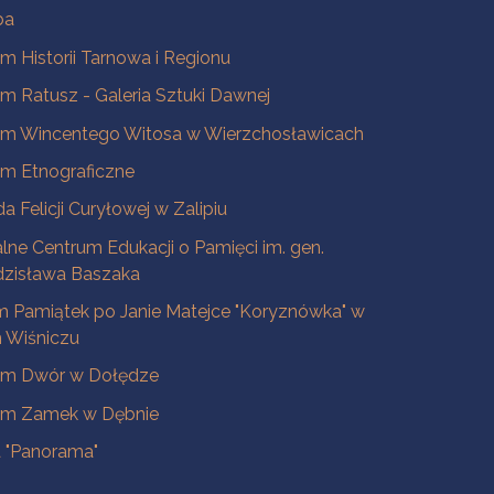
ba
 Historii Tarnowa i Regionu
 Ratusz - Galeria Sztuki Dawnej
m Wincentego Witosa w Wierzchosławicach
m Etnograficzne
a Felicji Curyłowej w Zalipiu
lne Centrum Edukacji o Pamięci im. gen.
dzisława Baszaka
 Pamiątek po Janie Matejce "Koryznówka" w
Wiśniczu
m Dwór w Dołędze
m Zamek w Dębnie
a "Panorama"