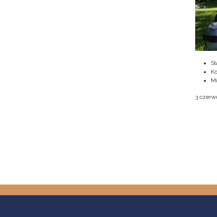
St
Ko
M
3 czerwc