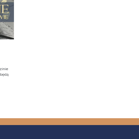
zinie
dbędą