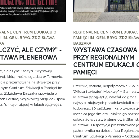
NALNE CENTRUM EDUKACJI O
REGIONALNE CENTRUM EDUKACJI
I IM. GEN. BRYG. ZDZISŁAWA
PAMIĘCI IM. GEN. BRYG. ZDZISŁA
KA
BASZAKA
CZYĆ, ALE CZYM?” -
WYSTAWA CZASOWA
TAWA PLENEROWA
PRZY REGIONALNYM
CENTRUM EDUKACJI 
PAMIĘCI
ć, ale czym?” to tytuł wystawy
wej, którą można oglądać w Tarnowie.
cja prezentowana na skwerze przy
Prawnik, patriota, współpracownik Wi
lnym Centrum Edukacji o Pamięci im.
Witosa i „więzień Moskwy” – Stanisła
yg. Zdzisława Baszaka opowiada o
Mierzwa (1905–1985) należał do grona
iach Polskiej Wojskowej Misji Zakupów
najwybitniejszych przedstawicieli ruc
, funkcjonującej w latach 1919–1921.
ludowego. 10 października przypada 4
rocznica jego śmierci. Można go pozna
oglądając wystawę plenerową „Stanis
Mierzwa”. Ekspozycja prezentowana je
października na dziedzińcu Regionaln
Centrum Edukacji o Pamięci – Oddzial