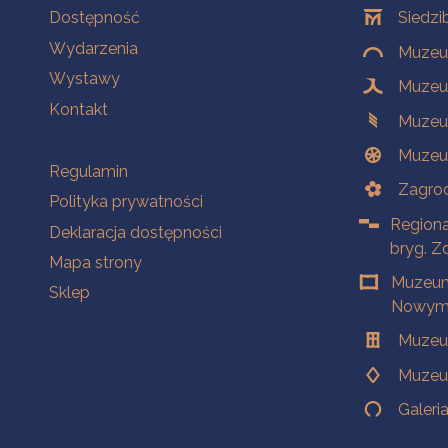
Na skróty
Oddziały
Dostępność
Siedzi
Wydarzenia
Muzeum
Wystawy
Muzeum
Kontakt
Muzeu
Muzeu
Na skróty
Regulamin
Zagrod
Polityka prywatności
Regiona
Deklaracja dostępności
bryg. Z
Mapa strony
Muzeum
Sklep
Nowym 
Muzeu
Muzeu
Galeri