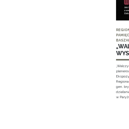
REGIO
PAMIĘC
BASZA
„WAL
WYS
„Walczy
plenero
Ekspozy
Regiona
gen. br
działan
w Paryżu