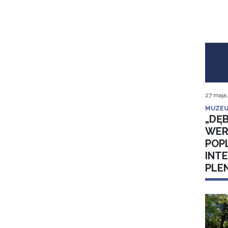
27 maja
MUZEU
„DĘB
WER
POP
INT
PLE