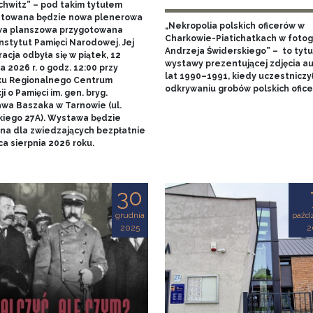
chwitz” – pod takim tytułem
towana będzie nowa plenerowa
„Nekropolia polskich oficerów w
a planszowa przygotowana
Charkowie-Piatichatkach w fotog
nstytut Pamięci Narodowej. Jej
Andrzeja Świderskiego” – to tytu
acja odbyła się w piątek, 12
wystawy prezentującej zdjęcia au
 2026 r. o godz. 12:00 przy
lat 1990–1991, kiedy uczestniczy
u Regionalnego Centrum
odkrywaniu grobów polskich ofice
i o Pamięci im. gen. bryg.
awa Baszaka w Tarnowie (ul.
kiego 27A). Wystawa będzie
na dla zwiedzających bezpłatnie
a sierpnia 2026 roku.
30
grudnia
paźdz
2025
2