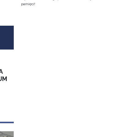
pamięci!
A
UM