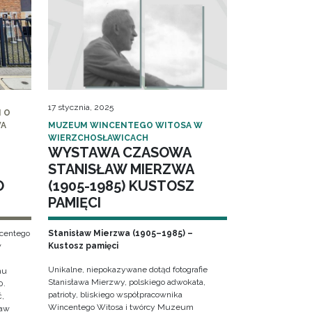
17 stycznia, 2025
 O
WA
MUZEUM WINCENTEGO WITOSA W
WIERZCHOSŁAWICACH
WYSTAWA CZASOWA
STANISŁAW MIERZWA
O
(1905-1985) KUSTOSZ
PAMIĘCI
ncentego
Stanisław Mierzwa (1905–1985) –
w
Kustosz pamięci
Unikalne, niepokazywane dotąd fotografie
hu
Stanisława Mierzwy, polskiego adwokata,
0.
patrioty, bliskiego współpracownika
ć,
Wincentego Witosa i twórcy Muzeum
ław