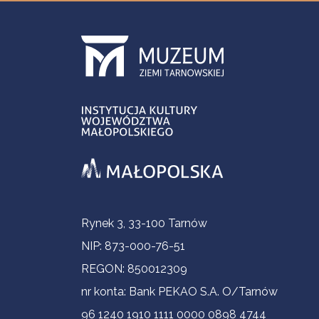
Informacje kontaktowe
Rynek 3, 33-100 Tarnów
NIP: 873-000-76-51
REGON: 850012309
nr konta: Bank PEKAO S.A. O/Tarnów
96 1240 1910 1111 0000 0898 4744