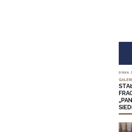
9 lipca,
GALER
STA
FRA
„PA
SIE