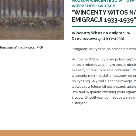
MUZEUM WINCENTEGO WITOSA
WIERZCHOSŁAWICACH
"WINCENTY WITOS N
EMIGRACJI 1933-1939"
Wincenty Witos na emigracji w
Czechosłowacji (1933–1939)
 "Panorama" na dworcu PKP
Emigracja polityczna po procesie brze
Wincenty Witos, wybitny polski mąż s
okresie międzywojennym został niesł
skazany w tzw. „procesie brzeskim”. 2
września 1933 r. został zmuszony do e
politycznej. Wybrał Czechosłowację, 
wówczas z tolerancji politycznej, gdzi
uzyskał wsparcie czeskiej partii agrarn
środowisk politycznych, zdobywając 
autorytet.