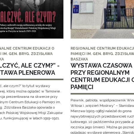
NALNE CENTRUM EDUKACJI O
REGIONALNE CENTRUM EDUKACJI
I IM. GEN. BRYG. ZDZISŁAWA
PAMIĘCI IM. GEN. BRYG. ZDZISŁA
KA
BASZAKA
CZYĆ, ALE CZYM?” -
WYSTAWA CZASOWA
TAWA PLENEROWA
PRZY REGIONALNYM
CENTRUM EDUKACJI 
PAMIĘCI
ć, ale czym?” to tytuł wystawy
wej, którą można oglądać w Tarnowie.
cja prezentowana na skwerze przy
Prawnik, patriota, współpracownik Wi
lnym Centrum Edukacji o Pamięci im.
Witosa i „więzień Moskwy” – Stanisła
yg. Zdzisława Baszaka opowiada o
Mierzwa (1905–1985) należał do grona
iach Polskiej Wojskowej Misji Zakupów
najwybitniejszych przedstawicieli ruc
, funkcjonującej w latach 1919–1921.
ludowego. 10 października przypada 4
rocznica jego śmierci. Można go pozna
oglądając wystawę plenerową „Stanis