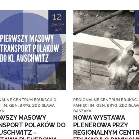
12
czerwca
k
2026
NALNE CENTRUM EDUKACJI O
REGIONALNE CENTRUM EDUKACJI
I IM. GEN. BRYG. ZDZISŁAWA
PAMIĘCI IM. GEN. BRYG. ZDZISŁA
KA
BASZAKA
RWSZY MASOWY
NOWA WYSTAWA
NSPORT POLAKÓW DO
PLENEROWA PRZY
AUSCHWITZ -
REGIONALNYM CENT