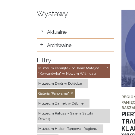
Wystawy
wystawy
Aktualne
Archiwalne
Filtry
Muzeum Pamiątek po Janie Matejce
"Koryznówka" w Nowym Wiśniczu
Muzeum Dwór w Dołędze
Galeria "Panorama"
REGIO
PAMIĘC
Muzeum Zamek w Dębnie
BASZA
PIE
Muzeum Ratusz - Galeria Sztuki
Dawnej
TRA
KL 
Muzeum Historii Tarnowa i Regionu