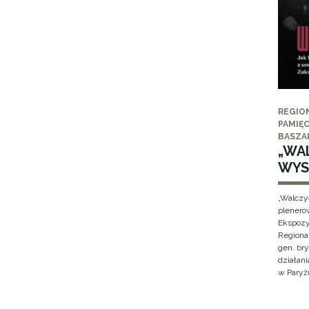
REGIO
PAMIĘC
BASZA
„WAL
WYS
„Walczy
plenero
Ekspozy
Regiona
gen. br
działan
w Paryżu