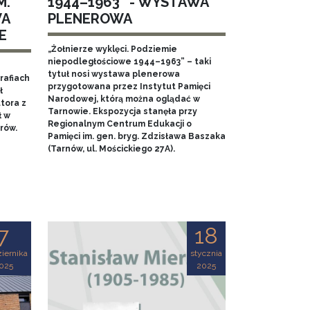
M.
1944–1963” - WYSTAWA
WA
PLENEROWA
E
„Żołnierze wyklęci. Podziemie
niepodległościowe 1944–1963” – taki
tytuł nosi wystawa plenerowa
rafiach
przygotowana przez Instytut Pamięci
ł
Narodowej, którą można oglądać w
tora z
Tarnowie. Ekspozycja stanęła przy
ł w
Regionalnym Centrum Edukacji o
rów.
Pamięci im. gen. bryg. Zdzisława Baszaka
(Tarnów, ul. Mościckiego 27A).
7
18
iernika
stycznia
025
2025