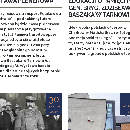
TAWA PLENEROWA
EDUKACJI O PAMIĘCI I
GEN. BRYG. ZDZISŁA
BASZAKA W TARNOWI
szy masowy transport Polaków do
chwitz” – pod takim tytułem
towana będzie nowa plenerowa
„Nekropolia polskich oficerów w
a planszowa przygotowana
Charkowie-Piatichatkach w fotog
nstytut Pamięci Narodowej. Jej
Andrzeja Świderskiego” – to tytu
acja odbyła się w piątek, 12
wystawy prezentującej zdjęcia au
 2026 r. o godz. 12:00 przy
lat 1990–1991, kiedy uczestniczy
u Regionalnego Centrum
odkrywaniu grobów polskich ofice
i o Pamięci im. gen. bryg.
awa Baszaka w Tarnowie (ul.
kiego 27A). Wystawa będzie
na dla zwiedzających bezpłatnie
a sierpnia 2026 roku.
30
grudnia
paźdz
2025
2