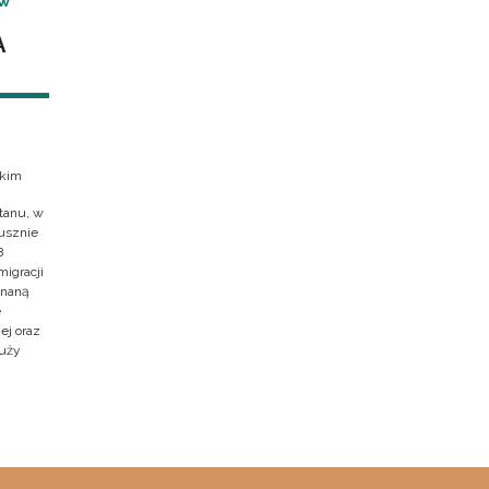
 W
A
skim
tanu, w
usznie
8
migracji
znaną
e
ej oraz
duży