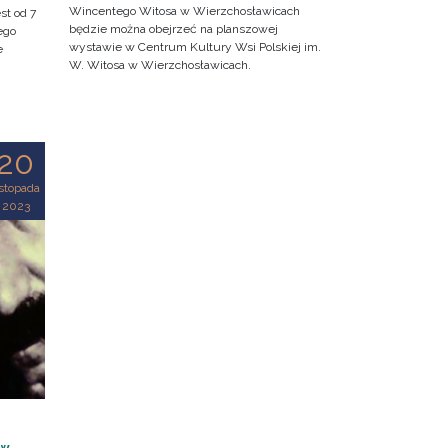
Wincentego Witosa w Wierzchosławicach
st od 7
będzie można obejrzeć na planszowej
ego
wystawie w Centrum Kultury Wsi Polskiej im.
e
W. Witosa w Wierzchosławicach.
20
istopada
2023