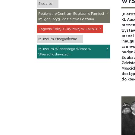
WYS
Siedziba
Regionalne Centrum Edukacji o Pamięci
„Pierw
im. gen. bryg. Zdzisława Baszaka
KL Aus
prezen
Zagroda Felicji Curyłowej w Zalipiu
wystaw
przez I
Muzeum Etnograficzne
inaugur
czerwca
Muzeum Wincentego Witosa w
budynk
Wierzchosławicach
Edukacj
Zdzisł
Mościc
dostęp
do końc