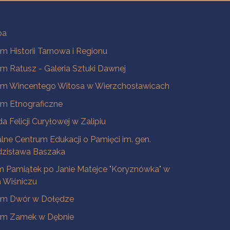
ba
 Historii Tarnowa i Regionu
 Ratusz - Galeria Sztuki Dawnej
m Wincentego Witosa w Wierzchosławicach
m Etnograficzne
a Felicji Curyłowej w Zalipiu
lne Centrum Edukacji o Pamięci im. gen.
dzisława Baszaka
 Pamiątek po Janie Matejce "Koryznówka" w
Wiśniczu
m Dwór w Dołędze
m Zamek w Dębnie