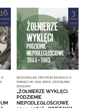
16
3
wietnia
marca
2026
2026
 O
REGIONALNE CENTRUM EDUKACJI O
WA
PAMIĘCI IM. GEN. BRYG. ZDZISŁAWA
BASZAKA
„ŻOŁNIERZE WYKLĘCI.
PODZIEMIE
RUM
NIEPODLEGŁOŚCIOWE