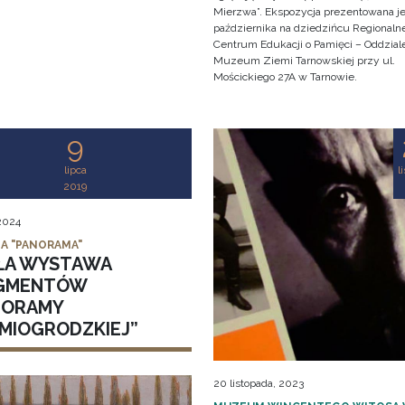
Mierzwa”. Ekspozycja prezentowana je
października na dziedzińcu Regionaln
Centrum Edukacji o Pamięci – Oddzial
Muzeum Ziemi Tarnowskiej przy ul.
Mościckiego 27A w Tarnowie.
9
lipca
l
2019
 2024
IA "PANORAMA"
ŁA WYSTAWA
GMENTÓW
NORAMY
DMIOGRODZKIEJ”
20 listopada, 2023