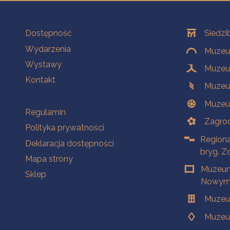
Na skróty
Oddziały
Dostępność
Siedzi
Wydarzenia
Muzeum
Wystawy
Muzeum
Kontakt
Muzeu
Muzeu
Na skróty
Regulamin
Zagrod
Polityka prywatności
Regiona
Deklaracja dostępności
bryg. Z
Mapa strony
Muzeum
Sklep
Nowym 
Muzeu
Muzeu