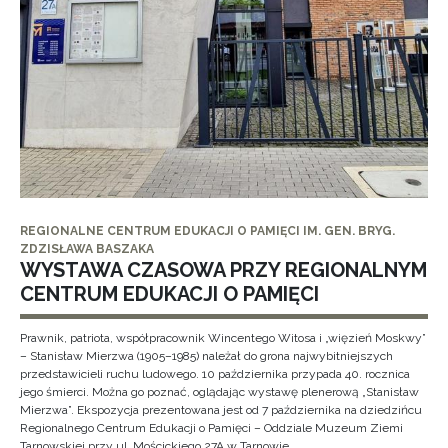
REGIONALNE CENTRUM EDUKACJI O PAMIĘCI IM. GEN. BRYG.
ZDZISŁAWA BASZAKA
WYSTAWA CZASOWA PRZY REGIONALNYM
CENTRUM EDUKACJI O PAMIĘCI
Prawnik, patriota, współpracownik Wincentego Witosa i „więzień Moskwy”
– Stanisław Mierzwa (1905–1985) należał do grona najwybitniejszych
przedstawicieli ruchu ludowego. 10 października przypada 40. rocznica
jego śmierci. Można go poznać, oglądając wystawę plenerową „Stanisław
Mierzwa”. Ekspozycja prezentowana jest od 7 października na dziedzińcu
Regionalnego Centrum Edukacji o Pamięci – Oddziale Muzeum Ziemi
Tarnowskiej przy ul. Mościckiego 27A w Tarnowie.