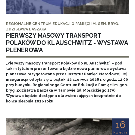
REGIONALNE CENTRUM EDUKACJI O PAMIĘCI IM. GEN. BRYG.
ZDZISŁAWA BASZAKA
PIERWSZY MASOWY TRANSPORT
POLAKÓW DO KL AUSCHWITZ - WYSTAWA
PLENEROWA
„Pierwszy masowy transport Polaków do KL Auschwitz” – pod
takim tytułem prezentowana będzie nowa plenerowa wystawa
planszowa przygotowana przez Instytut Pamięci Narodowej. Jej
inauguracja odbyła się w piątek, 12 czerwca 2026 r. o godz. 12:00
przy budynku Regionalnego Centrum Edukacji o Pamięci im. gen.
bryg. Zdzisława Baszaka w Tarnowie (ul. Mościckiego 27A).
Wystawa będzie dostępna dla zwiedzających bezpłatnie do
końca sierpnia 2026 roku.
16
kwietnia