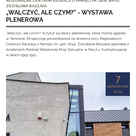
REGIONALNE CENTRUM EDUKACJI O PAMIĘCI IM. GEN. BRYG.
ZDZISŁAWA BASZAKA
„WALCZYĆ, ALE CZYM?” - WYSTAWA
PLENEROWA
„Walczyć, ale czym?” to tytuł wystawy plenerowej, którą można oglądać
w Tarnowie. Ekspozycja prezentowana na skwerze przy Regionalnym
Centrum Edukacji o Pamięci im. gen. bryg. Zdzisława Baszaka opowiada o
działaniach Polskiej Wojskowej Misji Zakupów w Paryżu, funkcjonującej
w latach 1919–1921.
7
października
2025