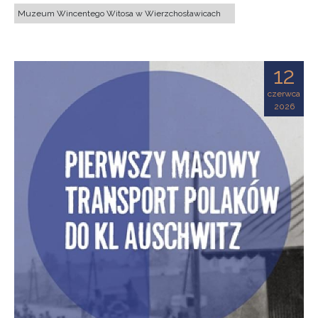
Muzeum Wincentego Witosa w Wierzchosławicach
12
czerwca
2026