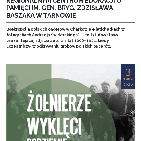
REGIONALNYM CENTRUM EDUKACJI O
PAMIĘCI IM. GEN. BRYG. ZDZISŁAWA
BASZAKA W TARNOWIE
„Nekropolia polskich oficerów w Charkowie-Piatichatkach w
fotografiach Andrzeja Świderskiego” – to tytuł wystawy
prezentującej zdjęcia autora z lat 1990–1991, kiedy
uczestniczył w odkrywaniu grobów polskich oficerów.
3
marca
2026