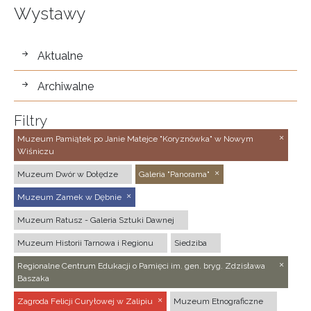
Wystawy
wystawy
Aktualne
Archiwalne
Filtry
Muzeum Pamiątek po Janie Matejce "Koryznówka" w Nowym
Wiśniczu
Muzeum Dwór w Dołędze
Galeria "Panorama"
Muzeum Zamek w Dębnie
Muzeum Ratusz - Galeria Sztuki Dawnej
Muzeum Historii Tarnowa i Regionu
Siedziba
Regionalne Centrum Edukacji o Pamięci im. gen. bryg. Zdzisława
Baszaka
Zagroda Felicji Curyłowej w Zalipiu
Muzeum Etnograficzne