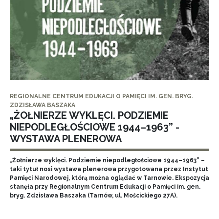
REGIONALNE CENTRUM EDUKACJI O PAMIĘCI IM. GEN. BRYG.
ZDZISŁAWA BASZAKA
„ŻOŁNIERZE WYKLĘCI. PODZIEMIE
NIEPODLEGŁOŚCIOWE 1944–1963” -
WYSTAWA PLENEROWA
„Żołnierze wyklęci. Podziemie niepodległościowe 1944–1963” –
taki tytuł nosi wystawa plenerowa przygotowana przez Instytut
Pamięci Narodowej, którą można oglądać w Tarnowie. Ekspozycja
stanęła przy Regionalnym Centrum Edukacji o Pamięci im. gen.
bryg. Zdzisława Baszaka (Tarnów, ul. Mościckiego 27A).