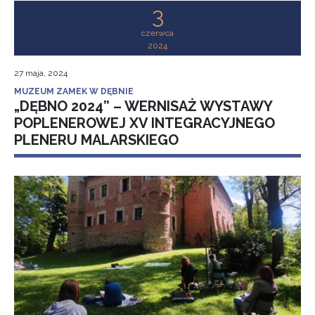
3
czerwca
2024
27 maja, 2024
MUZEUM ZAMEK W DĘBNIE
„DĘBNO 2024” – WERNISAŻ WYSTAWY
POPLENEROWEJ XV INTEGRACYJNEGO
PLENERU MALARSKIEGO