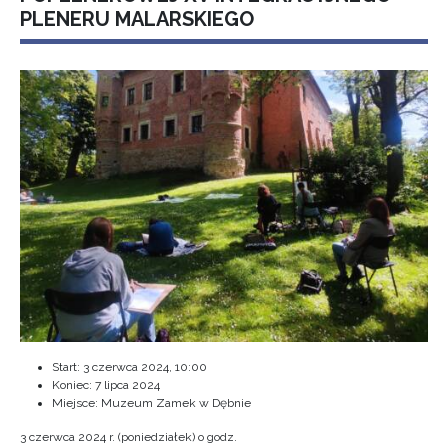
PLENERU MALARSKIEGO
Start:
3 czerwca 2024, 10:00
Koniec:
7 lipca 2024
Miejsce: Muzeum Zamek w Dębnie
3 czerwca 2024 r. (poniedziałek) o godz.