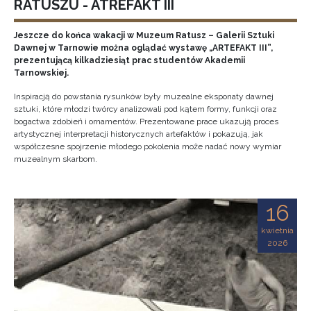
RATUSZU - ATREFAKT III
Jeszcze do końca wakacji w Muzeum Ratusz – Galerii Sztuki
Dawnej w Tarnowie można oglądać wystawę „ARTEFAKT III”,
prezentującą kilkadziesiąt prac studentów Akademii
Tarnowskiej.
Inspiracją do powstania rysunków były muzealne eksponaty dawnej
sztuki, które młodzi twórcy analizowali pod kątem formy, funkcji oraz
bogactwa zdobień i ornamentów. Prezentowane prace ukazują proces
artystycznej interpretacji historycznych artefaktów i pokazują, jak
współczesne spojrzenie młodego pokolenia może nadać nowy wymiar
muzealnym skarbom.
16
kwietnia
2026