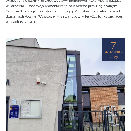
„Walczyć, ale czym?” to tytuł wystawy plenerowej, którą można oglądać
w Tarnowie. Ekspozycja prezentowana na skwerze przy Regionalnym
Centrum Edukacji o Pamięci im. gen. bryg. Zdzisława Baszaka opowiada o
działaniach Polskiej Wojskowej Misji Zakupów w Paryżu, funkcjonującej
w latach 1919–1921.
7
października
2025