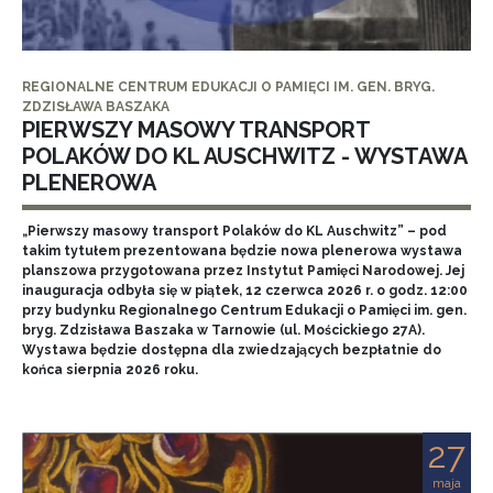
REGIONALNE CENTRUM EDUKACJI O PAMIĘCI IM. GEN. BRYG.
ZDZISŁAWA BASZAKA
PIERWSZY MASOWY TRANSPORT
POLAKÓW DO KL AUSCHWITZ - WYSTAWA
PLENEROWA
„Pierwszy masowy transport Polaków do KL Auschwitz” – pod
takim tytułem prezentowana będzie nowa plenerowa wystawa
planszowa przygotowana przez Instytut Pamięci Narodowej. Jej
inauguracja odbyła się w piątek, 12 czerwca 2026 r. o godz. 12:00
przy budynku Regionalnego Centrum Edukacji o Pamięci im. gen.
bryg. Zdzisława Baszaka w Tarnowie (ul. Mościckiego 27A).
Wystawa będzie dostępna dla zwiedzających bezpłatnie do
końca sierpnia 2026 roku.
27
maja