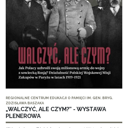
REGIONALNE CENTRUM EDUKACJI O PAMIĘCI IM. GEN. BRYG.
ZDZISŁAWA BASZAKA
„WALCZYĆ, ALE CZYM?” - WYSTAWA
PLENEROWA