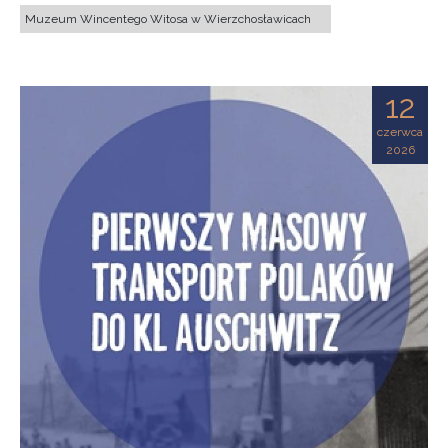
Muzeum Wincentego Witosa w Wierzchosławicach
12
czerwca
2026