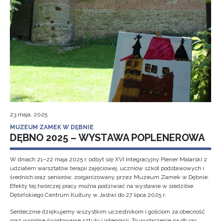
23 maja, 2025
MUZEUM ZAMEK W DĘBNIE
DĘBNO 2025 – WYSTAWA POPLENEROWA
W dniach 21–22 maja 2025 r. odbył się XVI Integracyjny Plener Malarski z
udziałem warsztatów terapii zajęciowej, uczniów szkół podstawowych i
średnich oraz seniorów, zorganizowany przez Muzeum Zamek w Dębnie.
Efekty tej twórczej pracy można podziwiać na wystawie w siedzibie
Dębińskiego Centrum Kultury w Jastwi do 27 lipca 2025 r.
Serdecznie dziękujemy wszystkim uczestnikom i gościom za obecność
oraz wspólne świętowanie sztuki i integracji. To wydarzenie na długo