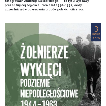
fotografiach Andrzeja Świderskiego” – to tytuł wystawy
prezentującej zdjęcia autora z lat 1990–1991, kiedy
uczestniczył w odkrywaniu grobów polskich oficerów.
3
marca
2026