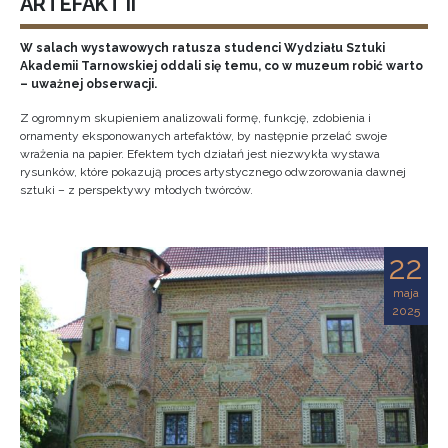
ARTEFAKT II
W salach wystawowych ratusza studenci Wydziału Sztuki
Akademii Tarnowskiej oddali się temu, co w muzeum robić warto
– uważnej obserwacji.
Z ogromnym skupieniem analizowali formę, funkcję, zdobienia i
ornamenty eksponowanych artefaktów, by następnie przelać swoje
wrażenia na papier. Efektem tych działań jest niezwykła wystawa
rysunków, które pokazują proces artystycznego odwzorowania dawnej
sztuki – z perspektywy młodych twórców.
22
maja
2025