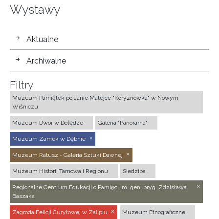
Wystawy
wystawy
Aktualne
Archiwalne
Filtry
Muzeum Pamiątek po Janie Matejce "Koryznówka" w Nowym
Wiśniczu
Muzeum Dwór w Dołędze
Galeria "Panorama"
Muzeum Zamek w Dębnie
Muzeum Ratusz - Galeria Sztuki Dawnej
Muzeum Historii Tarnowa i Regionu
Siedziba
Regionalne Centrum Edukacji o Pamięci im. gen. bryg. Zdzisława
Baszaka
Zagroda Felicji Curyłowej w Zalipiu
Muzeum Etnograficzne