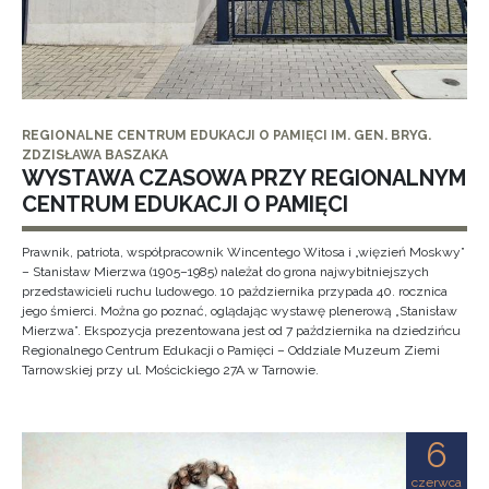
REGIONALNE CENTRUM EDUKACJI O PAMIĘCI IM. GEN. BRYG.
ZDZISŁAWA BASZAKA
WYSTAWA CZASOWA PRZY REGIONALNYM
CENTRUM EDUKACJI O PAMIĘCI
Prawnik, patriota, współpracownik Wincentego Witosa i „więzień Moskwy”
– Stanisław Mierzwa (1905–1985) należał do grona najwybitniejszych
przedstawicieli ruchu ludowego. 10 października przypada 40. rocznica
jego śmierci. Można go poznać, oglądając wystawę plenerową „Stanisław
Mierzwa”. Ekspozycja prezentowana jest od 7 października na dziedzińcu
Regionalnego Centrum Edukacji o Pamięci – Oddziale Muzeum Ziemi
Tarnowskiej przy ul. Mościckiego 27A w Tarnowie.
6
czerwca