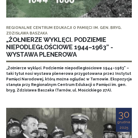
REGIONALNE CENTRUM EDUKACJI O PAMIĘCI IM. GEN. BRYG.
ZDZISŁAWA BASZAKA
„ŻOŁNIERZE WYKLĘCI. PODZIEMIE
NIEPODLEGŁOŚCIOWE 1944–1963” -
WYSTAWA PLENEROWA
„Żołnierze wyklęci. Podziemie niepodległościowe 1944–1963” –
taki tytuł nosi wystawa plenerowa przygotowana przez Instytut
Pamięci Narodowej, którą można oglądać w Tarnowie. Ekspozycja
stanęła przy Regionalnym Centrum Edukacji o Pamięci im. gen.
bryg. Zdzisława Baszaka (Tarnów, ul. Mościckiego 27A).
30
grudnia
2025