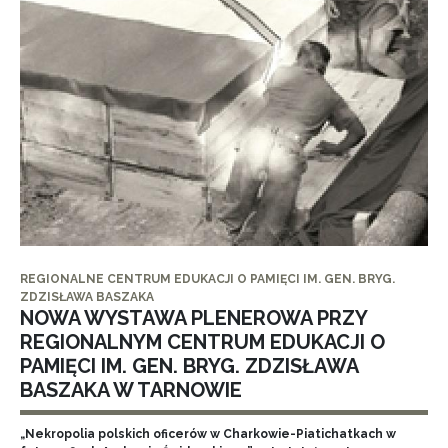
REGIONALNE CENTRUM EDUKACJI O PAMIĘCI IM. GEN. BRYG.
ZDZISŁAWA BASZAKA
NOWA WYSTAWA PLENEROWA PRZY
REGIONALNYM CENTRUM EDUKACJI O
PAMIĘCI IM. GEN. BRYG. ZDZISŁAWA
BASZAKA W TARNOWIE
„Nekropolia polskich oficerów w Charkowie-Piatichatkach w