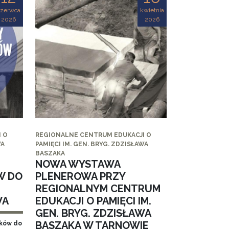
czerwca
kwietnia
2026
2026
 O
REGIONALNE CENTRUM EDUKACJI O
WA
PAMIĘCI IM. GEN. BRYG. ZDZISŁAWA
BASZAKA
NOWA WYSTAWA
W DO
PLENEROWA PRZY
REGIONALNYM CENTRUM
WA
EDUKACJI O PAMIĘCI IM.
GEN. BRYG. ZDZISŁAWA
BASZAKA W TARNOWIE
aków do