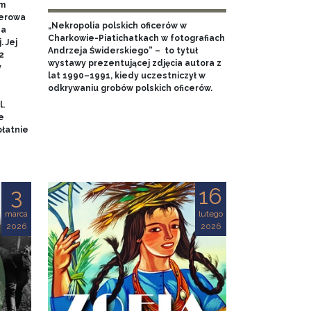
em
nerowa
„Nekropolia polskich oficerów w
na
Charkowie-Piatichatkach w fotografiach
 Jej
Andrzeja Świderskiego” – to tytuł
2
wystawy prezentującej zdjęcia autora z
y
lat 1990–1991, kiedy uczestniczył w
odkrywaniu grobów polskich oficerów.
l.
e
łatnie
3
16
marca
lutego
2026
2026