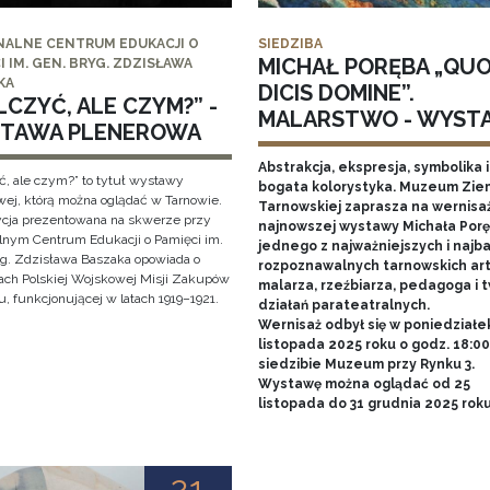
NALNE CENTRUM EDUKACJI O
SIEDZIBA
MICHAŁ PORĘBA „QU
I IM. GEN. BRYG. ZDZISŁAWA
KA
DICIS DOMINE”.
CZYĆ, ALE CZYM?” -
MALARSTWO - WYST
TAWA PLENEROWA
Abstrakcja, ekspresja, symbolika i
ć, ale czym?” to tytuł wystawy
bogata kolorystyka. Muzeum Zie
wej, którą można oglądać w Tarnowie.
Tarnowskiej zaprasza na wernisa
cja prezentowana na skwerze przy
najnowszej wystawy Michała Porę
lnym Centrum Edukacji o Pamięci im.
jednego z najważniejszych i najba
yg. Zdzisława Baszaka opowiada o
rozpoznawalnych tarnowskich art
iach Polskiej Wojskowej Misji Zakupów
malarza, rzeźbiarza, pedagoga i 
, funkcjonującej w latach 1919–1921.
działań parateatralnych.
Wernisaż odbył się w poniedziałe
listopada 2025 roku o godz. 18:0
siedzibie Muzeum przy Rynku 3.
Wystawę można oglądać od 25
listopada do 31 grudnia 2025 rok
21