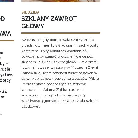
SIEDZIBA
OD
SZKLANY ZAWRÓT
GŁOWY
AWA
„W czasach, gdy dominowała szarzyzna, te
przedmioty mieniły się kolorami i zachwycały
kształtami. Były obiektem westchnień i
mi
powodem, by stanąć w długiej kolejce pod
ż
sklepem. „Szklany zawrót głowy” – tak brzmi
by –
tytuł najnowszej wystawy w Muzeum Ziemi
rdziej
Tarnowskiej, która przenosi zwiedzających w
ystów,
barwny świat polskiego szkła z czasów PRL-u.
twórcy
To prezentacja pochodząca ze zbiorów
tarnowianina Adama Ząbka, pasjonata i
k 24
kolekcjonera, który od lat z niezwykłą
0 w
wrażliwością gromadzi szklane dzieła sztuki
użytkowej.
u.