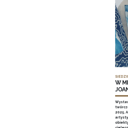
SIEDZI
W MI
JOA
Wysta
twórcz
2025. A
artyst
obiekt
cieles