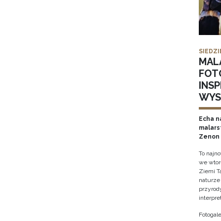
SIEDZI
MAL
FOT
INS
WYS
Echa na
malars
Zenon 
To najn
we wtor
Ziemi T
naturze 
przyrody
interpre
Fotogale