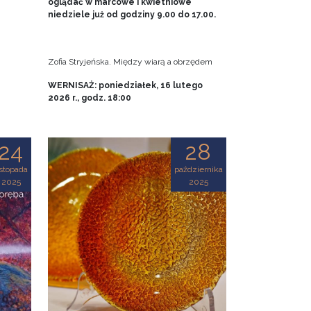
oglądać w marcowe i kwietniowe
niedziele już od godziny 9.00 do 17.00.
Zofia Stryjeńska. Między wiarą a obrzędem
WERNISAŻ: poniedziałek, 16 lutego
2026 r., godz. 18:00
24
28
istopada
października
2025
2025