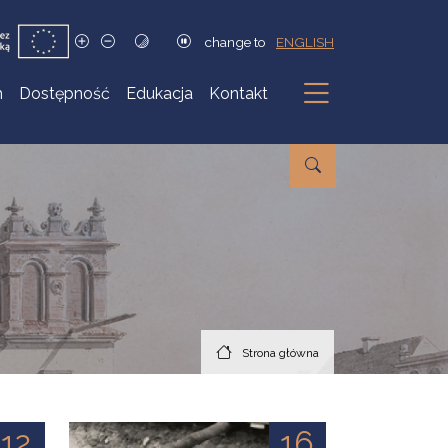
change to
ENGLISH
h
Dostępność
Edukacja
Kontakt
Podmenu
Strona główna
12
16