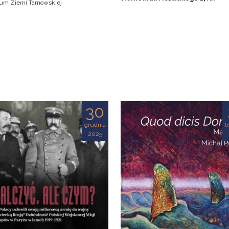
m Ziemi Tarnowskiej
30
grudnia
l
2025