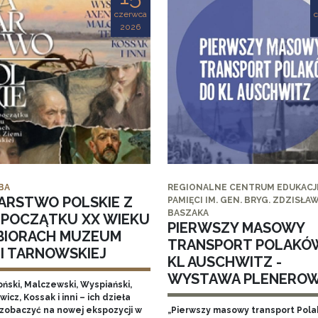
czerwca
2026
BA
REGIONALNE CENTRUM EDUKACJI
ARSTWO POLSKIE Z
PAMIĘCI IM. GEN. BRYG. ZDZISŁA
BASZAKA
I POCZĄTKU XX WIEKU
PIERWSZY MASOWY
BIORACH MUZEUM
TRANSPORT POLAKÓ
MI TARNOWSKIEJ
KL AUSCHWITZ -
WYSTAWA PLENERO
ński, Malczewski, Wyspiański,
icz, Kossak i inni – ich dzieła
zobaczyć na nowej ekspozycji w
„Pierwszy masowy transport Pol