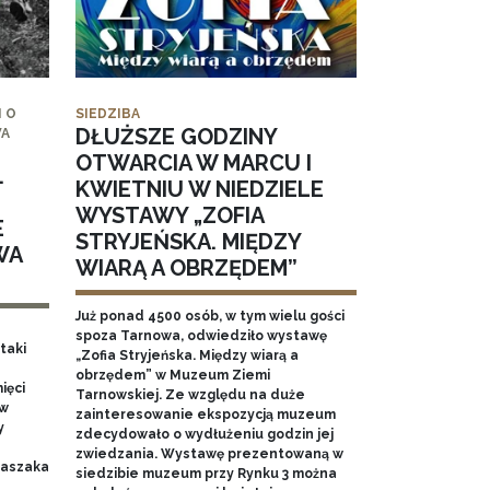
 O
SIEDZIBA
DŁUŻSZE GODZINY
WA
OTWARCIA W MARCU I
.
KWIETNIU W NIEDZIELE
WYSTAWY „ZOFIA
E
STRYJEŃSKA. MIĘDZY
WA
WIARĄ A OBRZĘDEM”
Już ponad 4500 osób, w tym wielu gości
spoza Tarnowa, odwiedziło wystawę
taki
„Zofia Stryjeńska. Między wiarą a
obrzędem” w Muzeum Ziemi
ięci
Tarnowskiej. Ze względu na duże
 w
zainteresowanie ekspozycją muzeum
y
zdecydowało o wydłużeniu godzin jej
zwiedzania. Wystawę prezentowaną w
 Baszaka
siedzibie muzeum przy Rynku 3 można