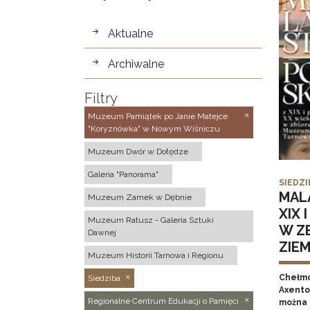
wystawy
Aktualne
Archiwalne
Filtry
Muzeum Pamiątek po Janie Matejce
"Koryznówka" w Nowym Wiśniczu
Muzeum Dwór w Dołędze
Galeria "Panorama"
SIEDZI
MAL
Muzeum Zamek w Dębnie
XIX 
Muzeum Ratusz - Galeria Sztuki
W Z
Dawnej
ZIE
Muzeum Historii Tarnowa i Regionu
Chełmo
Siedziba
Axentow
Regionalne Centrum Edukacji o Pamięci
można 