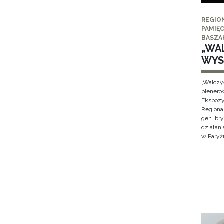
REGIO
PAMIĘC
BASZA
„WAL
WYS
„Walczy
plenero
Ekspozy
Regiona
gen. br
działan
w Paryżu