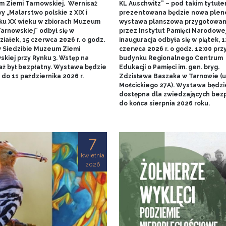
 Ziemi Tarnowskiej. Wernisaż
KL Auschwitz” – pod takim tytuł
 „Malarstwo polskie z XIX i
prezentowana będzie nowa ple
ku XX wieku w zbiorach Muzeum
wystawa planszowa przygotowa
arnowskiej” odbył się w
przez Instytut Pamięci Narodowej.
iałek, 15 czerwca 2026 r. o godz.
inauguracja odbyła się w piątek, 1
w Siedzibie Muzeum Ziemi
czerwca 2026 r. o godz. 12:00 prz
skiej przy Rynku 3. Wstęp na
budynku Regionalnego Centrum
aż był bezpłatny. Wystawa będzie
Edukacji o Pamięci im. gen. bryg.
do 11 października 2026 r.
Zdzisława Baszaka w Tarnowie (u
Mościckiego 27A). Wystawa będzi
dostępna dla zwiedzających bezp
do końca sierpnia 2026 roku.
7
kwietnia
2026