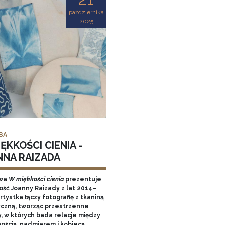
października
2025
BA
ĘKKOŚCI CIENIA -
NNA RAIZADA
wa
W miękkości cienia
prezentuje
ość Joanny Raizady z lat 2014–
rtystka łączy fotografię z tkaniną
yczną, tworząc przestrzenne
y, w których bada relacje między
nością, nadmiarem i kobiecą