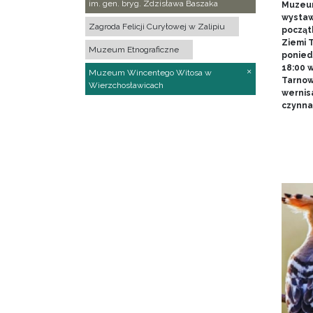
im. gen. bryg. Zdzisława Baszaka
Muzeum
wystawy
Zagroda Felicji Curyłowej w Zalipiu
począt
Ziemi T
Muzeum Etnograficzne
poniedz
18:00 
Muzeum Wincentego Witosa w
Tarnow
Wierzchosławicach
wernis
czynna 