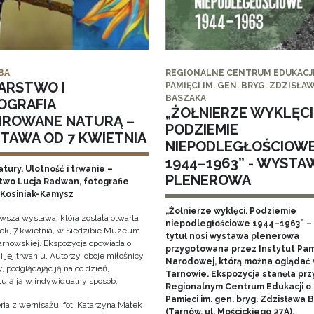
BA
REGIONALNE CENTRUM EDUKACJI
ARSTWO I
PAMIĘCI IM. GEN. BRYG. ZDZISŁA
BASZAKA
OGRAFIA
„ŻOŁNIERZE WYKLĘCI
PIROWANE NATURĄ –
PODZIEMIE
TAWA OD 7 KWIETNIA
NIEPODLEGŁOŚCIOW
1944–1963” - WYSTA
tury. Ulotność i trwanie –
PLENEROWA
two Lucja Radwan, fotografie
Kosiniak-Kamysz
„Żołnierze wyklęci. Podziemie
owsza wystawa, która została otwarta
niepodległościowe 1944–1963” – 
ek, 7 kwietnia, w Siedzibie Muzeum
tytuł nosi wystawa plenerowa
arnowskiej. Ekspozycja opowiada o
przygotowana przez Instytut Pam
i jej trwaniu. Autorzy, oboje miłośnicy
Narodowej, którą można oglądać
, podglądając ją na co dzień,
Tarnowie. Ekspozycja stanęła prz
tują ją w indywidualny sposób.
Regionalnym Centrum Edukacji o
Pamięci im. gen. bryg. Zdzisława
ria z wernisażu, fot: Katarzyna Małek
(Tarnów, ul. Mościckiego 27A).