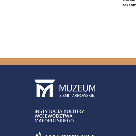
tożsam
Stron