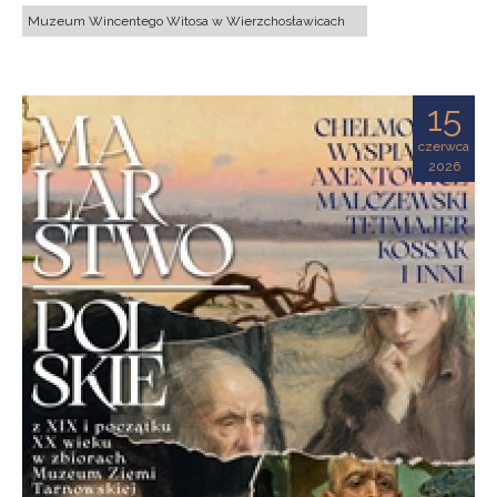
Muzeum Wincentego Witosa w Wierzchosławicach
15
czerwca
2026