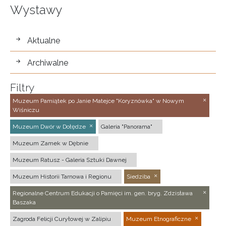
Wystawy
wystawy
Aktualne
Archiwalne
Filtry
Muzeum Pamiątek po Janie Matejce "Koryznówka" w Nowym
Wiśniczu
Muzeum Dwór w Dołędze
Galeria "Panorama"
Muzeum Zamek w Dębnie
Muzeum Ratusz - Galeria Sztuki Dawnej
Muzeum Historii Tarnowa i Regionu
Siedziba
Regionalne Centrum Edukacji o Pamięci im. gen. bryg. Zdzisława
Baszaka
Zagroda Felicji Curyłowej w Zalipiu
Muzeum Etnograficzne