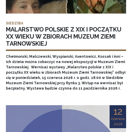
SIEDZIBA
MALARSTWO POLSKIE Z XIX I POCZĄTKU
XX WIEKU W ZBIORACH MUZEUM ZIEMI
TARNOWSKIEJ
Chełmoński, Malczewski, Wyspiański, Axentowicz, Kossak i inni –
ich dzieła można zobaczyć na nowej ekspozycji w Muzeum Ziemi
Tarnowskiej. Wernisaż wystawy „Malarstwo polskie z XIX i
początku XX wieku w zbiorach Muzeum Ziemi Tarnowskiej” odbył
się w poniedziałek, 15 czerwca 2026 r. o godz. 18:00 w Siedzibie
Muzeum Ziemi Tarnowskiej przy Rynku 3. Wstęp na wernisaż był
bezpłatny. Wystawa będzie czynna do 11 października 2026 r.
12
czerwca
2026