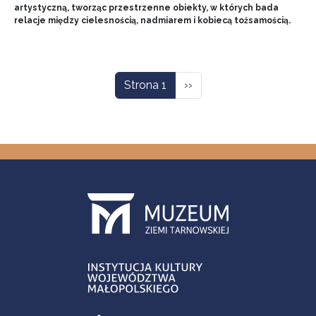
artystyczną, tworząc przestrzenne obiekty, w których bada
relacje między cielesnością, nadmiarem i kobiecą tożsamością.
Stronicowanie
Następna strona
Strona 1
››