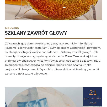
SIEDZIBA
SZKLANY ZAWRÓT GŁOWY
„W czasach, gdy dominowała szarzyzna, te przedmioty mieniły się
kolorami i zachwycały kształtami. Były obiektem westchnień i powodem,
by stanąć w długiej kolejce pod sklepem. „Szklany zawrót głowy” – tak
brzmi tytuł najnowszej wystawy w Muzeum Ziemi Tarnowskiej, która
przenosi zwiedzających w barwny świat polskiego szkła z czasów PRL-u.
To prezentacja pochodząca ze zbiorów tarnowianina Adama Ząbka,
pasjonata i kolekcjonera, który od lat z niezwykłą wrażliwością gromadzi
szklane dzieła sztuki użytkowej.
21
października
2025