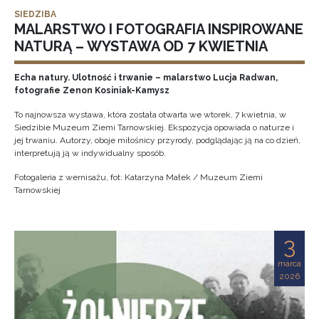
SIEDZIBA
MALARSTWO I FOTOGRAFIA INSPIROWANE
NATURĄ – WYSTAWA OD 7 KWIETNIA
Echa natury. Ulotność i trwanie – malarstwo Lucja Radwan,
fotografie Zenon Kosiniak-Kamysz
To najnowsza wystawa, która została otwarta we wtorek, 7 kwietnia, w
Siedzibie Muzeum Ziemi Tarnowskiej. Ekspozycja opowiada o naturze i
jej trwaniu. Autorzy, oboje miłośnicy przyrody, podglądając ją na co dzień,
interpretują ją w indywidualny sposób.
Fotogaleria z wernisażu, fot: Katarzyna Małek / Muzeum Ziemi
Tarnowskiej
3
marca
2026