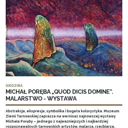
SIEDZIBA
MICHAŁ PORĘBA „QUOD DICIS DOMINE”.
MALARSTWO - WYSTAWA
Abstrakcja, ekspresja, symbolika i bogata kolorystyka. Muzeum
Ziemi Tarnowskiej zaprasza na wernisaż najnowszej wystawy
Michała Poręby – jednego z najważniejszych i najbardziej
rozpoznawalnych tarnowskich artystów, malarza, rzeźbiarza,