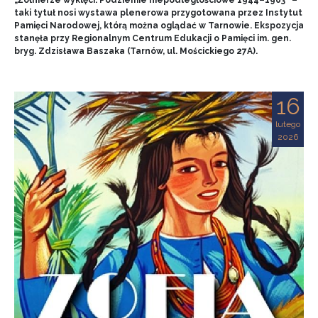
„Żołnierze wyklęci. Podziemie niepodległościowe 1944–1963” –
taki tytuł nosi wystawa plenerowa przygotowana przez Instytut
Pamięci Narodowej, którą można oglądać w Tarnowie. Ekspozycja
stanęła przy Regionalnym Centrum Edukacji o Pamięci im. gen.
bryg. Zdzisława Baszaka (Tarnów, ul. Mościckiego 27A).
16
lutego
2026