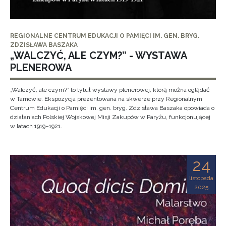
REGIONALNE CENTRUM EDUKACJI O PAMIĘCI IM. GEN. BRYG.
ZDZISŁAWA BASZAKA
„WALCZYĆ, ALE CZYM?” - WYSTAWA
PLENEROWA
„Walczyć, ale czym?” to tytuł wystawy plenerowej, którą można oglądać
w Tarnowie. Ekspozycja prezentowana na skwerze przy Regionalnym
Centrum Edukacji o Pamięci im. gen. bryg. Zdzisława Baszaka opowiada o
działaniach Polskiej Wojskowej Misji Zakupów w Paryżu, funkcjonującej
w latach 1919–1921.
24
listopada
2025