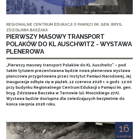
REGIONALNE CENTRUM EDUKACJI O PAMIĘCI IM. GEN. BRYG.
ZDZISŁAWA BASZAKA
PIERWSZY MASOWY TRANSPORT
POLAKÓW DO KL AUSCHWITZ - WYSTAWA
PLENEROWA
„Pierwszy masowy transport Polaków do KL Auschwitz” – pod
takim tytułem prezentowana będzie nowa plenerowa wystawa
planszowa przygotowana przez Instytut Pamięci Narodowej. Jej
inauguracja odbyła się w piątek, 12 czerwca 2026 r. o godz. 12:00
przy budynku Regionalnego Centrum Edukacji o Pamięci im. gen.
bryg. Zdzisława Baszaka w Tarnowie (ul. Mościckiego 27A).
Wystawa będzie dostępna dla zwiedzających bezpłatnie do
końca sierpnia 2026 roku.
16
kwietnia