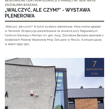
REGIONALNE CENTRUM EDUKACJI O PAMIĘCI IM. GEN. BRYG.
ZDZISŁAWA BASZAKA
„WALCZYĆ, ALE CZYM?” - WYSTAWA
PLENEROWA
„Walczyć, ale czym?” to tytuł wystawy plenerowej, którą można oglądać
w Tarnowie. Ekspozycja prezentowana na skwerze przy Regionalnym
Centrum Edukacji o Pamięci im. gen. bryg. Zdzisława Baszaka opowiada o
działaniach Polskiej Wojskowej Misji Zakupów w Paryżu, funkcjonującej
w latach 1919–1921.
7
października
2025