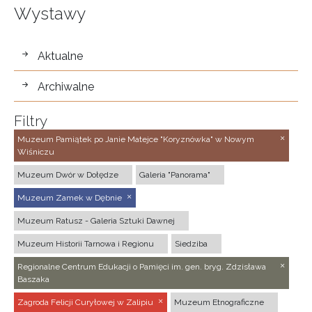
Wystawy
wystawy
Aktualne
Archiwalne
Filtry
Muzeum Pamiątek po Janie Matejce "Koryznówka" w Nowym
Wiśniczu
Muzeum Dwór w Dołędze
Galeria "Panorama"
Muzeum Zamek w Dębnie
Muzeum Ratusz - Galeria Sztuki Dawnej
Muzeum Historii Tarnowa i Regionu
Siedziba
Regionalne Centrum Edukacji o Pamięci im. gen. bryg. Zdzisława
Baszaka
Zagroda Felicji Curyłowej w Zalipiu
Muzeum Etnograficzne