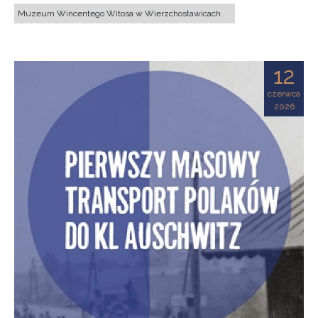
Muzeum Wincentego Witosa w Wierzchosławicach
12
czerwca
2026