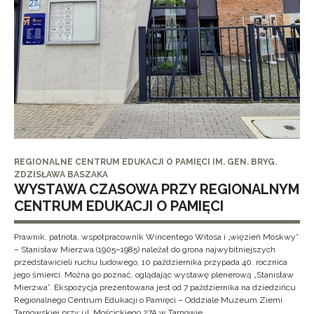
REGIONALNE CENTRUM EDUKACJI O PAMIĘCI IM. GEN. BRYG.
ZDZISŁAWA BASZAKA
WYSTAWA CZASOWA PRZY REGIONALNYM
CENTRUM EDUKACJI O PAMIĘCI
Prawnik, patriota, współpracownik Wincentego Witosa i „więzień Moskwy”
– Stanisław Mierzwa (1905–1985) należał do grona najwybitniejszych
przedstawicieli ruchu ludowego. 10 października przypada 40. rocznica
jego śmierci. Można go poznać, oglądając wystawę plenerową „Stanisław
Mierzwa”. Ekspozycja prezentowana jest od 7 października na dziedzińcu
Regionalnego Centrum Edukacji o Pamięci – Oddziale Muzeum Ziemi
Tarnowskiej przy ul. Mościckiego 27A w Tarnowie.