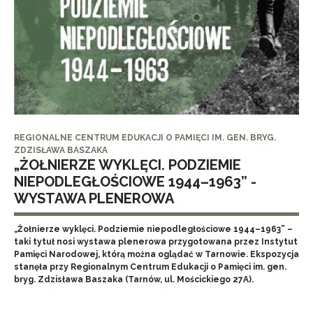
REGIONALNE CENTRUM EDUKACJI O PAMIĘCI IM. GEN. BRYG.
ZDZISŁAWA BASZAKA
„ŻOŁNIERZE WYKLĘCI. PODZIEMIE
NIEPODLEGŁOŚCIOWE 1944–1963” -
WYSTAWA PLENEROWA
„Żołnierze wyklęci. Podziemie niepodległościowe 1944–1963” –
taki tytuł nosi wystawa plenerowa przygotowana przez Instytut
Pamięci Narodowej, którą można oglądać w Tarnowie. Ekspozycja
stanęła przy Regionalnym Centrum Edukacji o Pamięci im. gen.
bryg. Zdzisława Baszaka (Tarnów, ul. Mościckiego 27A).