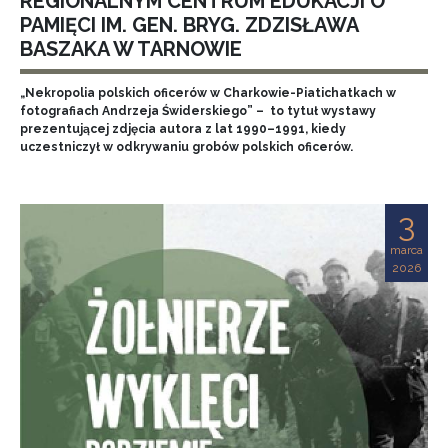
REGIONALNYM CENTRUM EDUKACJI O
PAMIĘCI IM. GEN. BRYG. ZDZISŁAWA
BASZAKA W TARNOWIE
„Nekropolia polskich oficerów w Charkowie-Piatichatkach w
fotografiach Andrzeja Świderskiego” – to tytuł wystawy
prezentującej zdjęcia autora z lat 1990–1991, kiedy
uczestniczył w odkrywaniu grobów polskich oficerów.
3
marca
2026