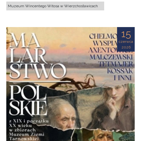
Muzeum Wincentego Witosa w Wierzchosławicach
15
czerwca
2026