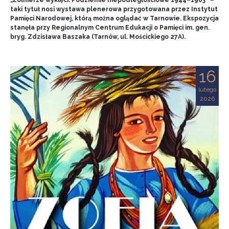
„Żołnierze wyklęci. Podziemie niepodległościowe 1944–1963” –
taki tytuł nosi wystawa plenerowa przygotowana przez Instytut
Pamięci Narodowej, którą można oglądać w Tarnowie. Ekspozycja
stanęła przy Regionalnym Centrum Edukacji o Pamięci im. gen.
bryg. Zdzisława Baszaka (Tarnów, ul. Mościckiego 27A).
16
lutego
2026