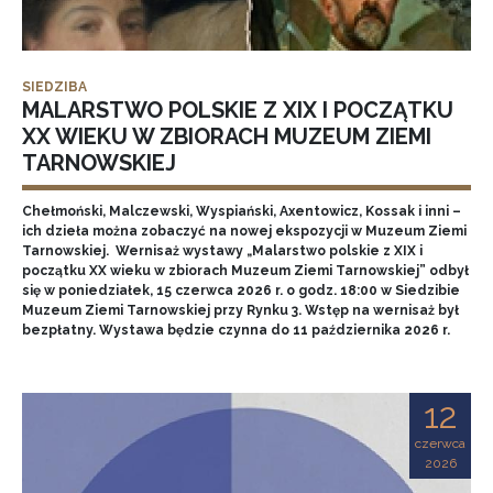
SIEDZIBA
MALARSTWO POLSKIE Z XIX I POCZĄTKU
XX WIEKU W ZBIORACH MUZEUM ZIEMI
TARNOWSKIEJ
Chełmoński, Malczewski, Wyspiański, Axentowicz, Kossak i inni –
ich dzieła można zobaczyć na nowej ekspozycji w Muzeum Ziemi
Tarnowskiej. Wernisaż wystawy „Malarstwo polskie z XIX i
początku XX wieku w zbiorach Muzeum Ziemi Tarnowskiej” odbył
się w poniedziałek, 15 czerwca 2026 r. o godz. 18:00 w Siedzibie
Muzeum Ziemi Tarnowskiej przy Rynku 3. Wstęp na wernisaż był
bezpłatny. Wystawa będzie czynna do 11 października 2026 r.
12
czerwca
2026