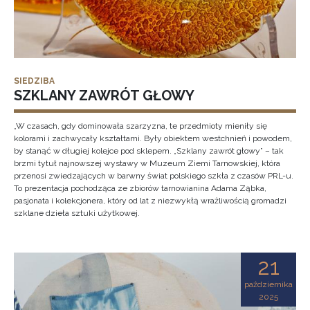
SIEDZIBA
SZKLANY ZAWRÓT GŁOWY
„W czasach, gdy dominowała szarzyzna, te przedmioty mieniły się
kolorami i zachwycały kształtami. Były obiektem westchnień i powodem,
by stanąć w długiej kolejce pod sklepem. „Szklany zawrót głowy” – tak
brzmi tytuł najnowszej wystawy w Muzeum Ziemi Tarnowskiej, która
przenosi zwiedzających w barwny świat polskiego szkła z czasów PRL-u.
To prezentacja pochodząca ze zbiorów tarnowianina Adama Ząbka,
pasjonata i kolekcjonera, który od lat z niezwykłą wrażliwością gromadzi
szklane dzieła sztuki użytkowej.
21
października
2025