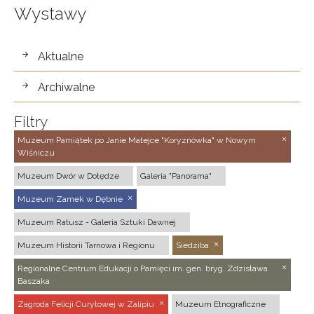
Wystawy
wystawy
Aktualne
Archiwalne
Filtry
Muzeum Pamiątek po Janie Matejce "Koryznówka" w Nowym
Wiśniczu
Muzeum Dwór w Dołędze
Galeria "Panorama"
Muzeum Zamek w Dębnie
Muzeum Ratusz - Galeria Sztuki Dawnej
Muzeum Historii Tarnowa i Regionu
Siedziba
Regionalne Centrum Edukacji o Pamięci im. gen. bryg. Zdzisława
Baszaka
Zagroda Felicji Curyłowej w Zalipiu
Muzeum Etnograficzne