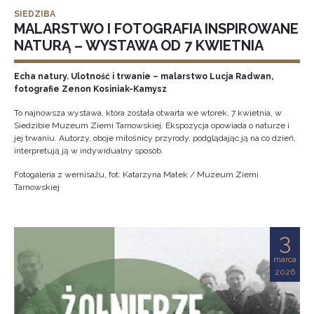
SIEDZIBA
MALARSTWO I FOTOGRAFIA INSPIROWANE
NATURĄ – WYSTAWA OD 7 KWIETNIA
Echa natury. Ulotność i trwanie – malarstwo Lucja Radwan,
fotografie Zenon Kosiniak-Kamysz
To najnowsza wystawa, która została otwarta we wtorek, 7 kwietnia, w
Siedzibie Muzeum Ziemi Tarnowskiej. Ekspozycja opowiada o naturze i
jej trwaniu. Autorzy, oboje miłośnicy przyrody, podglądając ją na co dzień,
interpretują ją w indywidualny sposób.
Fotogaleria z wernisażu, fot: Katarzyna Małek / Muzeum Ziemi
Tarnowskiej
3
marca
2026