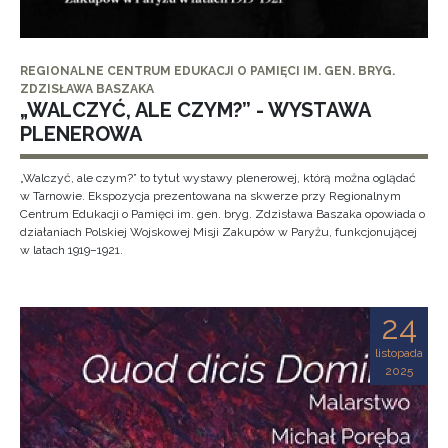
REGIONALNE CENTRUM EDUKACJI O PAMIĘCI IM. GEN. BRYG.
ZDZISŁAWA BASZAKA
„WALCZYĆ, ALE CZYM?” - WYSTAWA
PLENEROWA
„Walczyć, ale czym?” to tytuł wystawy plenerowej, którą można oglądać
w Tarnowie. Ekspozycja prezentowana na skwerze przy Regionalnym
Centrum Edukacji o Pamięci im. gen. bryg. Zdzisława Baszaka opowiada o
działaniach Polskiej Wojskowej Misji Zakupów w Paryżu, funkcjonującej
w latach 1919–1921.
24
listopada
2025