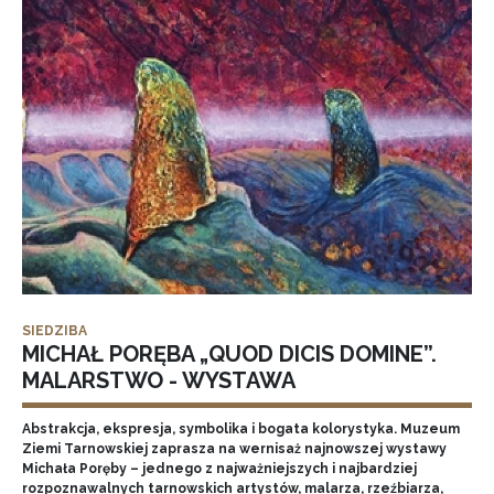
SIEDZIBA
MICHAŁ PORĘBA „QUOD DICIS DOMINE”.
MALARSTWO - WYSTAWA
Abstrakcja, ekspresja, symbolika i bogata kolorystyka. Muzeum
Ziemi Tarnowskiej zaprasza na wernisaż najnowszej wystawy
Michała Poręby – jednego z najważniejszych i najbardziej
rozpoznawalnych tarnowskich artystów, malarza, rzeźbiarza,