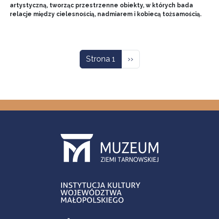
artystyczną, tworząc przestrzenne obiekty, w których bada
relacje między cielesnością, nadmiarem i kobiecą tożsamością.
Stronicowanie
Następna strona
Strona 1
››