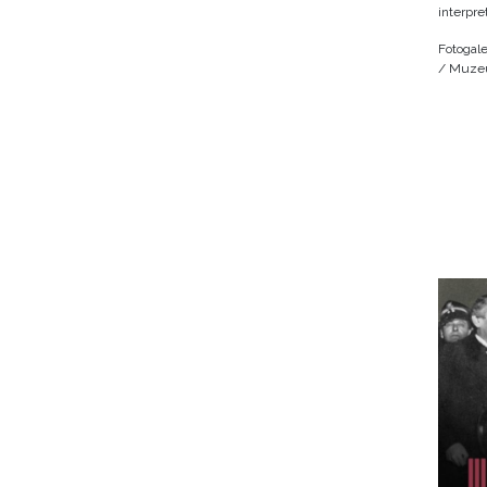
interpre
Fotogale
/ Muzeu