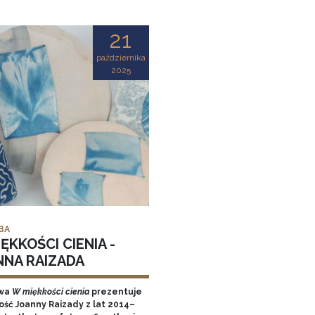
21
października
2025
BA
ĘKKOŚCI CIENIA -
NNA RAIZADA
wa
W miękkości cienia
prezentuje
ość Joanny Raizady z lat 2014–