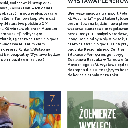
WYSTAWA PLENERO
ński, Malczewski, Wyspiański,
icz, Kossak i inni – ich dzieła
zobaczyć na nowej ekspozycji w
„Pierwszy masowy transport Pol
 Ziemi Tarnowskiej. Wernisaż
KL Auschwitz” – pod takim tytuł
 „Malarstwo polskie z XIX i
prezentowana będzie nowa ple
ku XX wieku w zbiorach Muzeum
wystawa planszowa przygotowa
arnowskiej” odbył się w
przez Instytut Pamięci Narodowej.
iałek, 15 czerwca 2026 r. o godz.
inauguracja odbyła się w piątek, 1
w Siedzibie Muzeum Ziemi
czerwca 2026 r. o godz. 12:00 prz
skiej przy Rynku 3. Wstęp na
budynku Regionalnego Centrum
aż był bezpłatny. Wystawa będzie
Edukacji o Pamięci im. gen. bryg.
do 11 października 2026 r.
Zdzisława Baszaka w Tarnowie (u
Mościckiego 27A). Wystawa będzi
dostępna dla zwiedzających bezp
do końca sierpnia 2026 roku.
7
kwietnia
2026