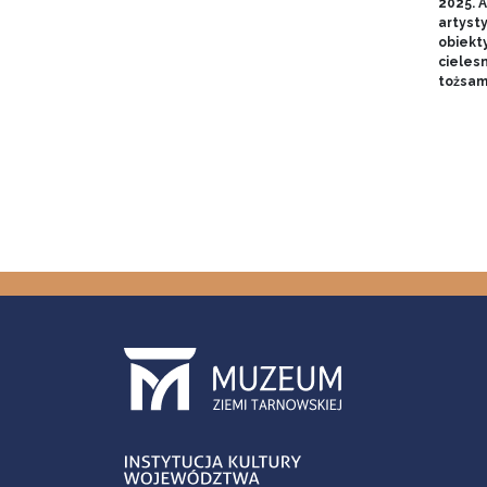
2025. A
artyst
obiekt
cieles
tożsam
Stron