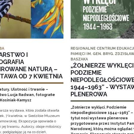
BA
REGIONALNE CENTRUM EDUKACJI
ARSTWO I
PAMIĘCI IM. GEN. BRYG. ZDZISŁA
BASZAKA
OGRAFIA
„ŻOŁNIERZE WYKLĘCI
PIROWANE NATURĄ –
PODZIEMIE
TAWA OD 7 KWIETNIA
NIEPODLEGŁOŚCIOW
1944–1963” - WYSTA
tury. Ulotność i trwanie –
PLENEROWA
two Lucja Radwan, fotografie
Kosiniak-Kamysz
„Żołnierze wyklęci. Podziemie
owsza wystawa, która została otwarta
niepodległościowe 1944–1963” – 
ek, 7 kwietnia, w Siedzibie Muzeum
tytuł nosi wystawa plenerowa
arnowskiej. Ekspozycja opowiada o
przygotowana przez Instytut Pam
i jej trwaniu. Autorzy, oboje miłośnicy
Narodowej, którą można oglądać
, podglądając ją na co dzień,