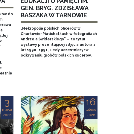
WA
EDUKACJI O PAMIĘCI IM.
GEN. BRYG. ZDZISŁAWA
BASZAKA W TARNOWIE
aków do
em
nerowa
„Nekropolia polskich oficerów w
na
Charkowie-Piatichatkach w fotografiach
 Jej
Andrzeja Świderskiego” – to tytuł
2
wystawy prezentującej zdjęcia autora z
y
lat 1990–1991, kiedy uczestniczył w
odkrywaniu grobów polskich oficerów.
l.
e
łatnie
3
16
marca
lutego
2026
2026