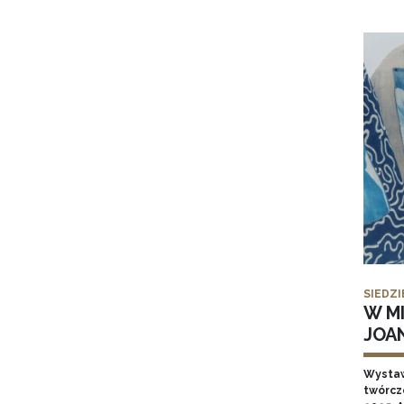
SIEDZI
W MI
JOA
Wysta
twórcz