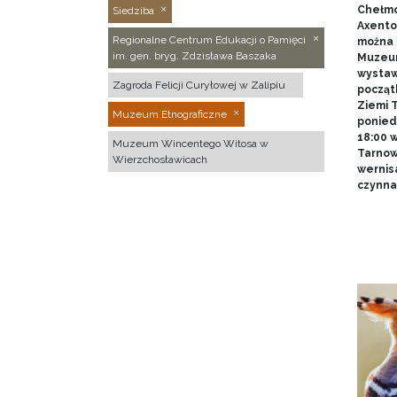
Chełmo
Siedziba
Axentow
Regionalne Centrum Edukacji o Pamięci
można 
im. gen. bryg. Zdzisława Baszaka
Muzeum
wystawy
Zagroda Felicji Curyłowej w Zalipiu
począt
Ziemi T
Muzeum Etnograficzne
poniedz
18:00 
Muzeum Wincentego Witosa w
Tarnow
Wierzchosławicach
wernis
czynna 