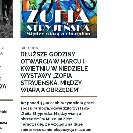
 O
SIEDZIBA
DŁUŻSZE GODZINY
WA
OTWARCIA W MARCU I
.
KWIETNIU W NIEDZIELE
WYSTAWY „ZOFIA
E
STRYJEŃSKA. MIĘDZY
WA
WIARĄ A OBRZĘDEM”
Już ponad 4500 osób, w tym wielu gości
spoza Tarnowa, odwiedziło wystawę
taki
„Zofia Stryjeńska. Między wiarą a
obrzędem” w Muzeum Ziemi
ięci
Tarnowskiej. Ze względu na duże
 w
zainteresowanie ekspozycją muzeum