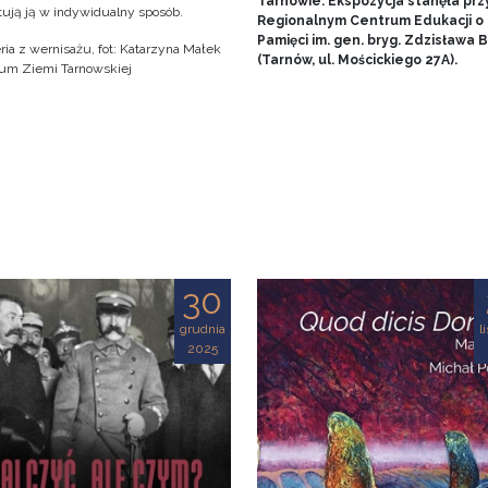
Tarnowie. Ekspozycja stanęła prz
tują ją w indywidualny sposób.
Regionalnym Centrum Edukacji o
Pamięci im. gen. bryg. Zdzisława
ria z wernisażu, fot: Katarzyna Małek
(Tarnów, ul. Mościckiego 27A).
m Ziemi Tarnowskiej
30
grudnia
l
2025