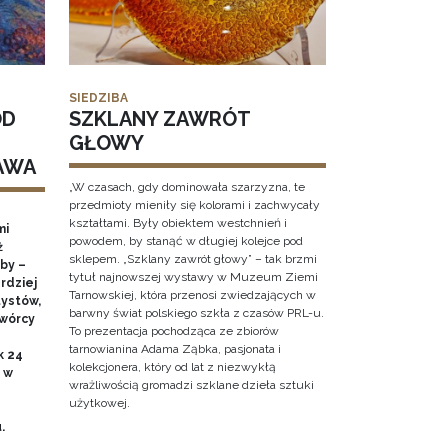
SIEDZIBA
OD
SZKLANY ZAWRÓT
GŁOWY
AWA
„W czasach, gdy dominowała szarzyzna, te
przedmioty mieniły się kolorami i zachwycały
kształtami. Były obiektem westchnień i
mi
powodem, by stanąć w długiej kolejce pod
ż
sklepem. „Szklany zawrót głowy” – tak brzmi
by –
tytuł najnowszej wystawy w Muzeum Ziemi
rdziej
Tarnowskiej, która przenosi zwiedzających w
ystów,
barwny świat polskiego szkła z czasów PRL-u.
twórcy
To prezentacja pochodząca ze zbiorów
tarnowianina Adama Ząbka, pasjonata i
k 24
kolekcjonera, który od lat z niezwykłą
0 w
wrażliwością gromadzi szklane dzieła sztuki
użytkowej.
u.