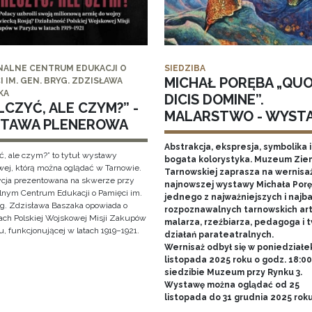
NALNE CENTRUM EDUKACJI O
SIEDZIBA
MICHAŁ PORĘBA „QU
I IM. GEN. BRYG. ZDZISŁAWA
KA
DICIS DOMINE”.
CZYĆ, ALE CZYM?” -
MALARSTWO - WYST
TAWA PLENEROWA
Abstrakcja, ekspresja, symbolika i
ć, ale czym?” to tytuł wystawy
bogata kolorystyka. Muzeum Zie
wej, którą można oglądać w Tarnowie.
Tarnowskiej zaprasza na wernisa
cja prezentowana na skwerze przy
najnowszej wystawy Michała Porę
lnym Centrum Edukacji o Pamięci im.
jednego z najważniejszych i najba
yg. Zdzisława Baszaka opowiada o
rozpoznawalnych tarnowskich art
iach Polskiej Wojskowej Misji Zakupów
malarza, rzeźbiarza, pedagoga i 
, funkcjonującej w latach 1919–1921.
działań parateatralnych.
Wernisaż odbył się w poniedziałe
listopada 2025 roku o godz. 18:0
siedzibie Muzeum przy Rynku 3.
Wystawę można oglądać od 25
listopada do 31 grudnia 2025 rok