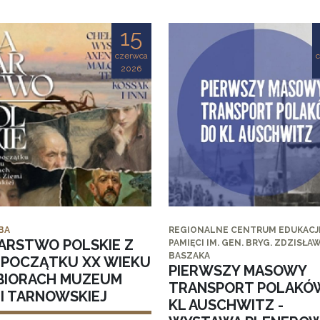
15
czerwca
2026
BA
REGIONALNE CENTRUM EDUKACJI
ARSTWO POLSKIE Z
PAMIĘCI IM. GEN. BRYG. ZDZISŁA
BASZAKA
I POCZĄTKU XX WIEKU
PIERWSZY MASOWY
BIORACH MUZEUM
TRANSPORT POLAKÓ
MI TARNOWSKIEJ
KL AUSCHWITZ -