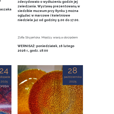
y
zdecydowało o wydłużeniu godzin jej
zwiedzania. Wystawę prezentowaną w
 Baszaka
siedzibie muzeum przy Rynku 3 można
oglądać w marcowe i kwietniowe
niedziele już od godziny 9.00 do 17.00.
Zofia Stryjeńska. Między wiarą a obrzędem
WERNISAŻ: poniedziałek, 16 lutego
2026 r., godz. 18:00
24
28
istopada
października
2025
2025