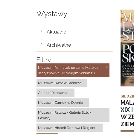
Wystawy
wystawy
Aktualne
Archiwalne
Filtry
Muzeum Pamiątek po Janie Matejce
"Koryznówka" w Nowym Wiśniczu
Muzeum Dwór w Dołędze
Galeria "Panorama"
SIEDZI
MAL
Muzeum Zamek w Dębnie
XIX 
Muzeum Ratusz - Galeria Sztuki
W Z
Dawnej
ZIE
Muzeum Historii Tarnowa i Regionu