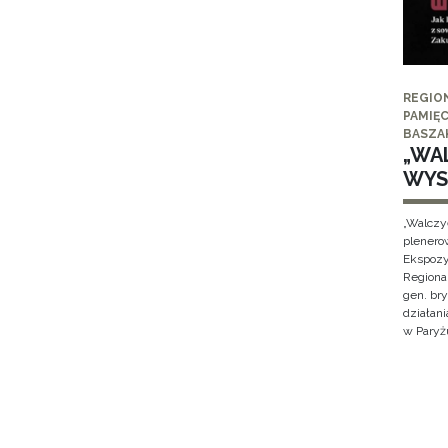
REGIO
PAMIĘC
BASZA
„WAL
WYS
„Walczy
plenero
Ekspozy
Regiona
gen. br
działan
w Paryżu