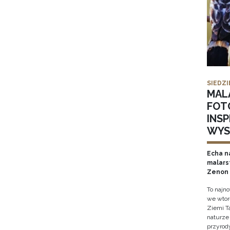
SIEDZI
MAL
FOT
INS
WYS
Echa na
malars
Zenon 
To najn
we wtor
Ziemi T
naturze 
przyrody