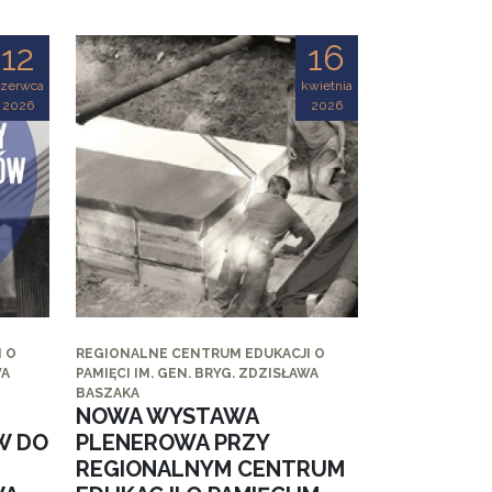
12
16
czerwca
kwietnia
2026
2026
 O
REGIONALNE CENTRUM EDUKACJI O
WA
PAMIĘCI IM. GEN. BRYG. ZDZISŁAWA
BASZAKA
NOWA WYSTAWA
W DO
PLENEROWA PRZY
REGIONALNYM CENTRUM