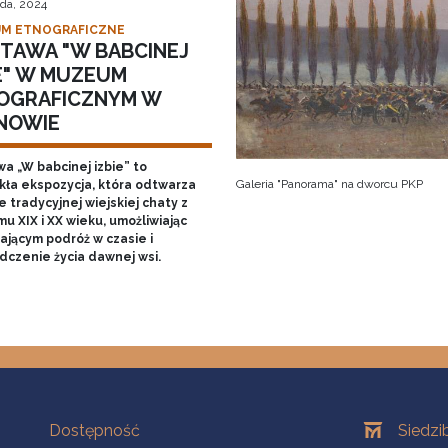
ada, 2024
M ETNOGRAFICZNE
TAWA "W BABCINEJ
IE" W MUZEUM
OGRAFICZNYM W
NOWIE
a „W babcinej izbie” to
Galeria "Panorama" na dworcu PKP
kła ekspozycja, która odtwarza
 tradycyjnej wiejskiej chaty z
u XIX i XX wieku, umożliwiając
ającym podróż w czasie i
dczenie życia dawnej wsi.
Na skróty
Oddziały
Dostępność
Siedzi