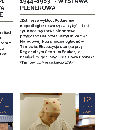
M.
1944–1963” - WYSTAWA
WA
PLENEROWA
E
„Żołnierze wyklęci. Podziemie
niepodległościowe 1944–1963” – taki
tytuł nosi wystawa plenerowa
rafiach
przygotowana przez Instytut Pamięci
ł
Narodowej, którą można oglądać w
tora z
Tarnowie. Ekspozycja stanęła przy
ł w
Regionalnym Centrum Edukacji o
rów.
Pamięci im. gen. bryg. Zdzisława Baszaka
(Tarnów, ul. Mościckiego 27A).
7
12
iernika
sierpnia
025
2025