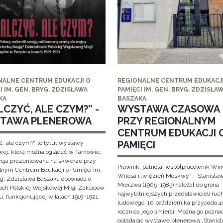
NALNE CENTRUM EDUKACJI O
REGIONALNE CENTRUM EDUKACJI
I IM. GEN. BRYG. ZDZISŁAWA
PAMIĘCI IM. GEN. BRYG. ZDZISŁA
KA
BASZAKA
CZYĆ, ALE CZYM?” -
WYSTAWA CZASOWA
TAWA PLENEROWA
PRZY REGIONALNYM
CENTRUM EDUKACJI 
PAMIĘCI
ć, ale czym?” to tytuł wystawy
wej, którą można oglądać w Tarnowie.
cja prezentowana na skwerze przy
Prawnik, patriota, współpracownik Wi
lnym Centrum Edukacji o Pamięci im.
Witosa i „więzień Moskwy” – Stanisła
yg. Zdzisława Baszaka opowiada o
Mierzwa (1905–1985) należał do grona
iach Polskiej Wojskowej Misji Zakupów
najwybitniejszych przedstawicieli ruc
, funkcjonującej w latach 1919–1921.
ludowego. 10 października przypada 4
rocznica jego śmierci. Można go pozna
oglądając wystawę plenerową „Stanis