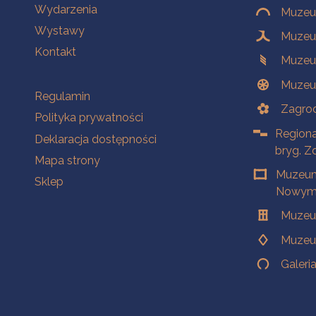
Wydarzenia
Muzeum
Wystawy
Muzeum
Kontakt
Muzeu
Muzeu
Na skróty
Regulamin
Zagrod
Polityka prywatności
Regiona
Deklaracja dostępności
bryg. Z
Mapa strony
Muzeum
Sklep
Nowym 
Muzeu
Muzeu
Galeri