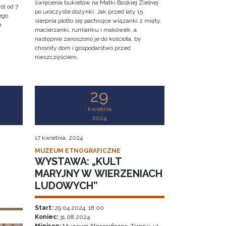
święcenia bukietów na Matki Boskiej Zielnej
st od 7
po uroczyste dożynki. Jak przed laty 15
ego
sierpnia plotło się pachnące wiązanki z mięty,
e
macierzanki, rumianku i makówek, a
następnie zanoszono je do kościoła, by
chroniły dom i gospodarstwo przed
nieszczęściem.
29
kwietnia
2024
17 kwietnia, 2024
MUZEUM ETNOGRAFICZNE
WYSTAWA: „KULT
MARYJNY W WIERZENIACH
LUDOWYCH”
Start:
29.04.2024, 18:00
Koniec:
31.08.2024