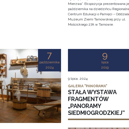
Mierzwa”. Ekspozycja prezentowana je
października na dziedzińcu Regionaln
Centrum Edukacji o Pamięci – Oddzial
Muzeum Ziemi Tarnowskiej przy ul.
Mościckiego 27A w Tarnowie.
7
9
października
lipca
2024
2019
9 lipca, 2024
GALERIA "PANORAMA"
STAŁA WYSTAWA
FRAGMENTÓW
„PANORAMY
SIEDMIOGRODZKIEJ”