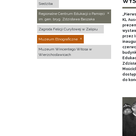
WYS
Siedziba
Regionalne Centrum Edukacji o Pamięci
„Pierw
im. gen. bryg. Zdzisława Baszaka
KL Aus
prezen
Zagroda Felicji Curyłowej w Zalipiu
wystaw
przez I
Muzeum Etnograficzne
inaugur
czerwca
Muzeum Wincentego Witosa w
budynk
Wierzchosławicach
Edukacj
Zdzisł
Mościc
dostęp
do końc