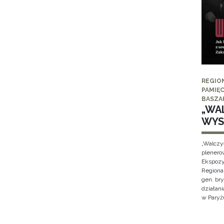
REGIO
PAMIĘC
BASZA
„WAL
WYS
„Walczy
plenero
Ekspozy
Regiona
gen. br
działan
w Paryżu