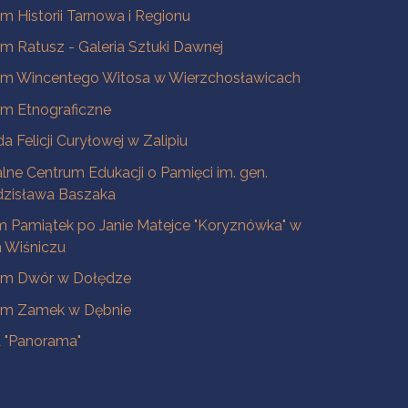
 Historii Tarnowa i Regionu
 Ratusz - Galeria Sztuki Dawnej
m Wincentego Witosa w Wierzchosławicach
m Etnograficzne
a Felicji Curyłowej w Zalipiu
lne Centrum Edukacji o Pamięci im. gen.
dzisława Baszaka
 Pamiątek po Janie Matejce "Koryznówka" w
Wiśniczu
m Dwór w Dołędze
m Zamek w Dębnie
a "Panorama"