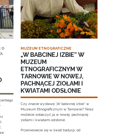
 O
MUZEUM ETNOGRAFICZNE
„W BABCINEJ IZBIE” W
WA
MUZEUM
ETNOGRAFICZNYM W
TARNOWIE W NOWEJ,
O
PACHNĄCEJ ZIOŁAMI I
KWIATAMI ODSŁONIE
ncentego
Czy znacie wystawę „W babcinej izbie” w
w
Muzeum Etnograficznym w Tarnowie? Teraz
możecie zobaczyć ją w nowej, pachnącej
hu
ziołami i kwiatami odsłonie.
0.
ć,
Przeniesiecie się w świat tradycji: od
ław