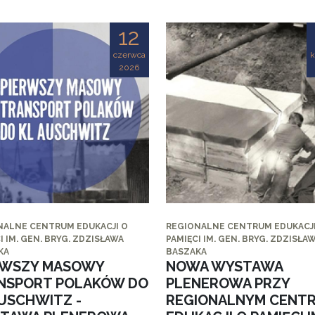
12
czerwca
k
2026
NALNE CENTRUM EDUKACJI O
REGIONALNE CENTRUM EDUKACJI
I IM. GEN. BRYG. ZDZISŁAWA
PAMIĘCI IM. GEN. BRYG. ZDZISŁA
KA
BASZAKA
RWSZY MASOWY
NOWA WYSTAWA
NSPORT POLAKÓW DO
PLENEROWA PRZY
AUSCHWITZ -
REGIONALNYM CENT