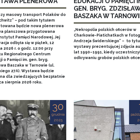
TAWA PLENEROWA
EDUKACJI O PAMIĘCI I
GEN. BRYG. ZDZISŁA
BASZAKA W TARNOWI
szy masowy transport Polaków do
chwitz” – pod takim tytułem
towana będzie nowa plenerowa
„Nekropolia polskich oficerów w
a planszowa przygotowana
Charkowie-Piatichatkach w fotog
nstytut Pamięci Narodowej. Jej
Andrzeja Świderskiego” – to tytu
acja odbyła się w piątek, 12
wystawy prezentującej zdjęcia au
 2026 r. o godz. 12:00 przy
lat 1990–1991, kiedy uczestniczy
u Regionalnego Centrum
odkrywaniu grobów polskich ofice
i o Pamięci im. gen. bryg.
awa Baszaka w Tarnowie (ul.
kiego 27A). Wystawa będzie
na dla zwiedzających bezpłatnie
a sierpnia 2026 roku.
30
grudnia
paźdz
2025
2