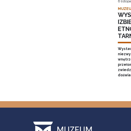
6 listop
MUZEU
WYS
IZB
ETN
TAR
Wystaw
niezwy
wnętrze
przełom
zwiedz
doświa