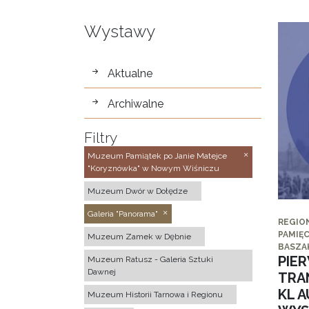
Wystawy
wystawy
Aktualne
Archiwalne
Filtry
Muzeum Pamiątek po Janie Matejce
"Koryznówka" w Nowym Wiśniczu
Muzeum Dwór w Dołędze
Galeria "Panorama"
REGIO
PAMIĘC
Muzeum Zamek w Dębnie
BASZA
PIE
Muzeum Ratusz - Galeria Sztuki
Dawnej
TRA
KL 
Muzeum Historii Tarnowa i Regionu