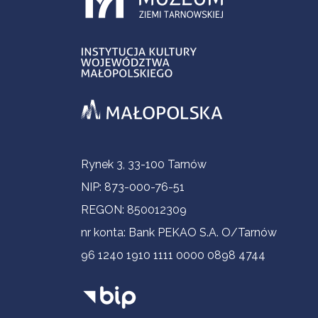
Informacje kontaktowe
Rynek 3, 33-100 Tarnów
NIP: 873-000-76-51
REGON: 850012309
nr konta: Bank PEKAO S.A. O/Tarnów
96 1240 1910 1111 0000 0898 4744