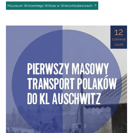
Muzeum Wincentego Witosa w Wierzchosławicach
12
czerwca
2026