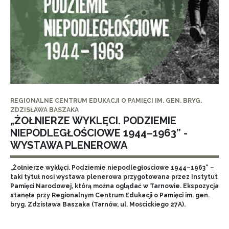
REGIONALNE CENTRUM EDUKACJI O PAMIĘCI IM. GEN. BRYG.
ZDZISŁAWA BASZAKA
„ŻOŁNIERZE WYKLĘCI. PODZIEMIE
NIEPODLEGŁOŚCIOWE 1944–1963” -
WYSTAWA PLENEROWA
„Żołnierze wyklęci. Podziemie niepodległościowe 1944–1963” –
taki tytuł nosi wystawa plenerowa przygotowana przez Instytut
Pamięci Narodowej, którą można oglądać w Tarnowie. Ekspozycja
stanęła przy Regionalnym Centrum Edukacji o Pamięci im. gen.
bryg. Zdzisława Baszaka (Tarnów, ul. Mościckiego 27A).