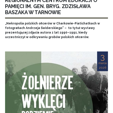
REGIONALNYM CENTRUM EDUKACJI O
PAMIĘCI IM. GEN. BRYG. ZDZISŁAWA
BASZAKA W TARNOWIE
„Nekropolia polskich oficerów w Charkowie-Piatichatkach w
fotografiach Andrzeja Świderskiego” – to tytuł wystawy
prezentującej zdjęcia autora z lat 1990–1991, kiedy
uczestniczył w odkrywaniu grobów polskich oficerów.
3
marca
2026