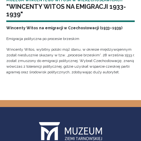
MUZEUM WINCENTEGO WITOSA W WIERZCHOSŁAWICACH
"WINCENTY WITOS NA EMIGRACJI 1933-
1939"
Wincenty Witos na emigracji w Czechosłowacji (1933–1939)
Emigracja polityczna po procesie brzeskim
Wincenty Witos, wybitny polski mąż stanu, w okresie międzywojennym
został niesłusznie skazany w tzw. „procesie brzeskim”. 28 września 1933 r.
został zmuszony do emigracji politycznej. Wybrał Czechosłowację, znaną
wówczas z tolerancji politycznej, gdzie uzyskał wsparcie czeskiej partii
agrarnej oraz środowisk politycznych, zdobywając duży autorytet.