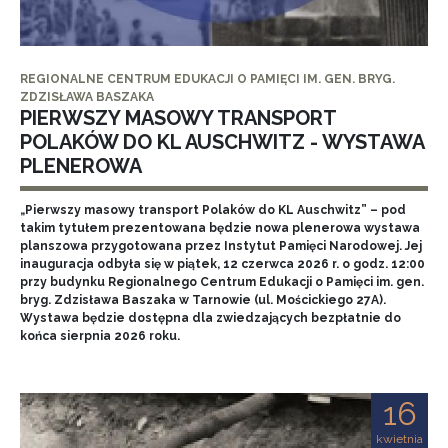
REGIONALNE CENTRUM EDUKACJI O PAMIĘCI IM. GEN. BRYG.
ZDZISŁAWA BASZAKA
PIERWSZY MASOWY TRANSPORT
POLAKÓW DO KL AUSCHWITZ - WYSTAWA
PLENEROWA
„Pierwszy masowy transport Polaków do KL Auschwitz” – pod
takim tytułem prezentowana będzie nowa plenerowa wystawa
planszowa przygotowana przez Instytut Pamięci Narodowej. Jej
inauguracja odbyła się w piątek, 12 czerwca 2026 r. o godz. 12:00
przy budynku Regionalnego Centrum Edukacji o Pamięci im. gen.
bryg. Zdzisława Baszaka w Tarnowie (ul. Mościckiego 27A).
Wystawa będzie dostępna dla zwiedzających bezpłatnie do
końca sierpnia 2026 roku.
16
kwietnia