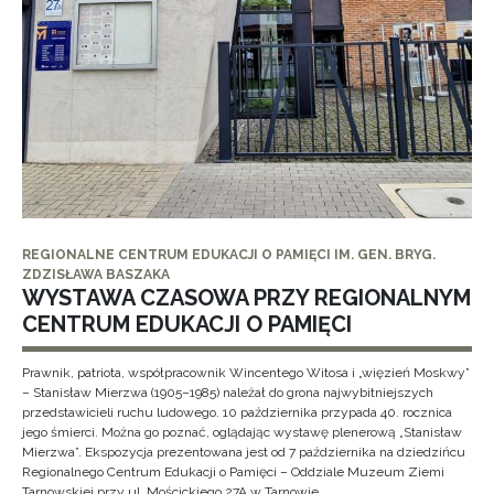
REGIONALNE CENTRUM EDUKACJI O PAMIĘCI IM. GEN. BRYG.
ZDZISŁAWA BASZAKA
WYSTAWA CZASOWA PRZY REGIONALNYM
CENTRUM EDUKACJI O PAMIĘCI
Prawnik, patriota, współpracownik Wincentego Witosa i „więzień Moskwy”
– Stanisław Mierzwa (1905–1985) należał do grona najwybitniejszych
przedstawicieli ruchu ludowego. 10 października przypada 40. rocznica
jego śmierci. Można go poznać, oglądając wystawę plenerową „Stanisław
Mierzwa”. Ekspozycja prezentowana jest od 7 października na dziedzińcu
Regionalnego Centrum Edukacji o Pamięci – Oddziale Muzeum Ziemi
Tarnowskiej przy ul. Mościckiego 27A w Tarnowie.