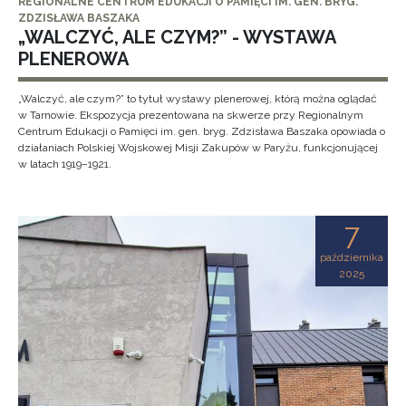
REGIONALNE CENTRUM EDUKACJI O PAMIĘCI IM. GEN. BRYG.
ZDZISŁAWA BASZAKA
„WALCZYĆ, ALE CZYM?” - WYSTAWA
PLENEROWA
„Walczyć, ale czym?” to tytuł wystawy plenerowej, którą można oglądać
w Tarnowie. Ekspozycja prezentowana na skwerze przy Regionalnym
Centrum Edukacji o Pamięci im. gen. bryg. Zdzisława Baszaka opowiada o
działaniach Polskiej Wojskowej Misji Zakupów w Paryżu, funkcjonującej
w latach 1919–1921.
7
października
2025