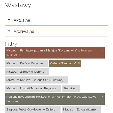
Wystawy
wystawy
Aktualne
Archiwalne
Filtry
Muzeum Pamiątek po Janie Matejce "Koryznówka" w Nowym
Wiśniczu
Muzeum Dwór w Dołędze
Galeria "Panorama"
Muzeum Zamek w Dębnie
Muzeum Ratusz - Galeria Sztuki Dawnej
Muzeum Historii Tarnowa i Regionu
Siedziba
Regionalne Centrum Edukacji o Pamięci im. gen. bryg. Zdzisława
Baszaka
Zagroda Felicji Curyłowej w Zalipiu
Muzeum Etnograficzne