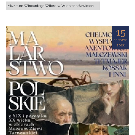
Muzeum Wincentego Witosa w Wierzchosławicach
15
czerwca
2026