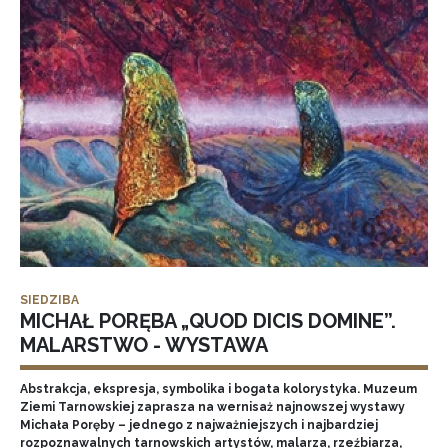
SIEDZIBA
MICHAŁ PORĘBA „QUOD DICIS DOMINE”.
MALARSTWO - WYSTAWA
Abstrakcja, ekspresja, symbolika i bogata kolorystyka. Muzeum
Ziemi Tarnowskiej zaprasza na wernisaż najnowszej wystawy
Michała Poręby – jednego z najważniejszych i najbardziej
rozpoznawalnych tarnowskich artystów, malarza, rzeźbiarza,