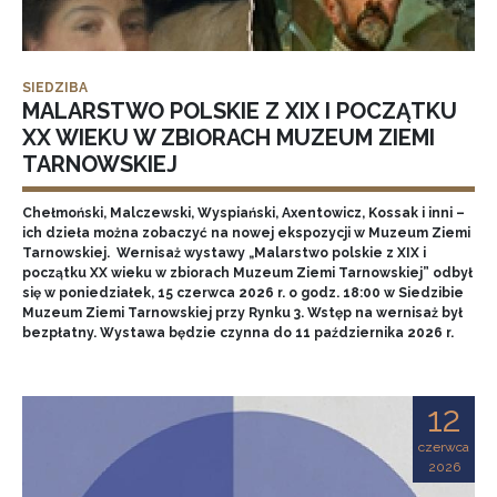
SIEDZIBA
MALARSTWO POLSKIE Z XIX I POCZĄTKU
XX WIEKU W ZBIORACH MUZEUM ZIEMI
TARNOWSKIEJ
Chełmoński, Malczewski, Wyspiański, Axentowicz, Kossak i inni –
ich dzieła można zobaczyć na nowej ekspozycji w Muzeum Ziemi
Tarnowskiej. Wernisaż wystawy „Malarstwo polskie z XIX i
początku XX wieku w zbiorach Muzeum Ziemi Tarnowskiej” odbył
się w poniedziałek, 15 czerwca 2026 r. o godz. 18:00 w Siedzibie
Muzeum Ziemi Tarnowskiej przy Rynku 3. Wstęp na wernisaż był
bezpłatny. Wystawa będzie czynna do 11 października 2026 r.
12
czerwca
2026