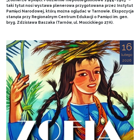
„Żołnierze wyklęci. Podziemie niepodległościowe 1944–1963” –
taki tytuł nosi wystawa plenerowa przygotowana przez Instytut
Pamięci Narodowej, którą można oglądać w Tarnowie. Ekspozycja
stanęła przy Regionalnym Centrum Edukacji o Pamięci im. gen.
bryg. Zdzisława Baszaka (Tarnów, ul. Mościckiego 27A).
16
lutego
2026