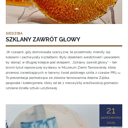
SIEDZIBA
SZKLANY ZAWRÓT GŁOWY
„W czasach, gdy dominowała szarzyzna, te przedmioty mieniły się
kolorami i zachwycały kształtami. Były obiektem westchnień i powodem,
by stanąć w długiej kolejce pod sklepem. „Szklany zawrót głowy” – tak
brzmi tytuł najnowszej wystawy w Muzeum Ziemi Tarnowskiej, która
przenosi zwiedzających w barwny świat polskiego szkła z czasów PRL-u.
To prezentacja pochodząca ze zbiorów tarnowianina Adama Ząbka,
pasjonata i kolekcjonera, który od lat z niezwykłą wrażliwością gromadzi
szklane dzieła sztuki użytkowej.
21
października
2025