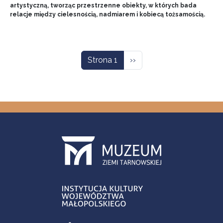
artystyczną, tworząc przestrzenne obiekty, w których bada
relacje między cielesnością, nadmiarem i kobiecą tożsamością.
Stronicowanie
Następna strona
Strona 1
››