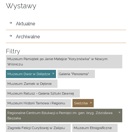
Wystawy
wystawy
Aktualne
Archiwalne
Filtry
Muzeum Pamiątek po Janie Matejce "Koryznówka" w Nowym
Wiśniczu
Muzeum Dwór w Dołędze
Galeria "Panorama"
Muzeum Zamek w Dębnie
Muzeum Ratusz - Galeria Sztuki Dawnej
Muzeum Historii Tarnowa i Regionu
Siedziba
Regionalne Centrum Edukacji o Pamięci im. gen. bryg. Zdzisława
Baszaka
Zagroda Felicji Curyłowej w Zalipiu
Muzeum Etnograficzne