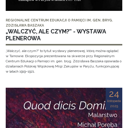
REGIONALNE CENTRUM EDUKACJI O PAMIĘCI IM. GEN. BRYG.
ZDZISŁAWA BASZAKA
„WALCZYĆ, ALE CZYM?” - WYSTAWA
PLENEROWA
„Walczyć, ale czym?” to tytuł wystawy plenerowej, którą można oglądać
w Tarnowie. Ekspozycja prezentowana na skwerze przy Regionalnym
Centrum Edukacji o Pamięci im. gen. bryg. Zdzisława Baszaka opowiada o
działaniach Polskiej Wojskowej Misji Zakupów w Paryżu, funkcjonującej
w latach 1919–1921.
24
listopada
2025