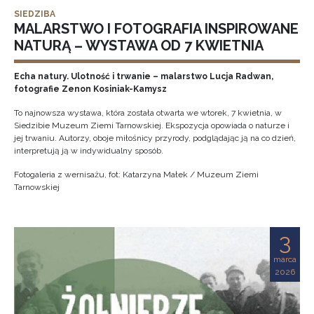
SIEDZIBA
MALARSTWO I FOTOGRAFIA INSPIROWANE
NATURĄ – WYSTAWA OD 7 KWIETNIA
Echa natury. Ulotność i trwanie – malarstwo Lucja Radwan,
fotografie Zenon Kosiniak-Kamysz
To najnowsza wystawa, która została otwarta we wtorek, 7 kwietnia, w
Siedzibie Muzeum Ziemi Tarnowskiej. Ekspozycja opowiada o naturze i
jej trwaniu. Autorzy, oboje miłośnicy przyrody, podglądając ją na co dzień,
interpretują ją w indywidualny sposób.
Fotogaleria z wernisażu, fot: Katarzyna Małek / Muzeum Ziemi
Tarnowskiej
3
marca
2026