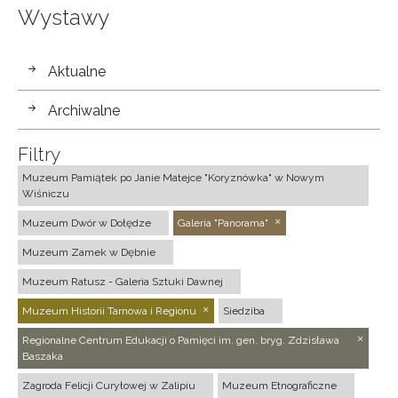
Wystawy
wystawy
Aktualne
Archiwalne
Filtry
Muzeum Pamiątek po Janie Matejce "Koryznówka" w Nowym
Wiśniczu
Muzeum Dwór w Dołędze
Galeria "Panorama"
Muzeum Zamek w Dębnie
Muzeum Ratusz - Galeria Sztuki Dawnej
Muzeum Historii Tarnowa i Regionu
Siedziba
Regionalne Centrum Edukacji o Pamięci im. gen. bryg. Zdzisława
Baszaka
Zagroda Felicji Curyłowej w Zalipiu
Muzeum Etnograficzne