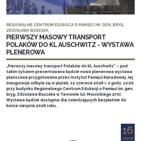
REGIONALNE CENTRUM EDUKACJI O PAMIĘCI IM. GEN. BRYG.
ZDZISŁAWA BASZAKA
PIERWSZY MASOWY TRANSPORT
POLAKÓW DO KL AUSCHWITZ - WYSTAWA
PLENEROWA
„Pierwszy masowy transport Polaków do KL Auschwitz” – pod
takim tytułem prezentowana będzie nowa plenerowa wystawa
planszowa przygotowana przez Instytut Pamięci Narodowej. Jej
inauguracja odbyła się w piątek, 12 czerwca 2026 r. o godz. 12:00
przy budynku Regionalnego Centrum Edukacji o Pamięci im. gen.
bryg. Zdzisława Baszaka w Tarnowie (ul. Mościckiego 27A).
Wystawa będzie dostępna dla zwiedzających bezpłatnie do
końca sierpnia 2026 roku.
16
marca