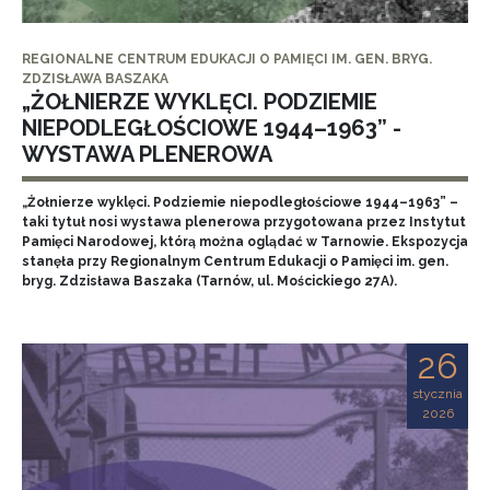
REGIONALNE CENTRUM EDUKACJI O PAMIĘCI IM. GEN. BRYG.
ZDZISŁAWA BASZAKA
„ŻOŁNIERZE WYKLĘCI. PODZIEMIE
NIEPODLEGŁOŚCIOWE 1944–1963” -
WYSTAWA PLENEROWA
„Żołnierze wyklęci. Podziemie niepodległościowe 1944–1963” –
taki tytuł nosi wystawa plenerowa przygotowana przez Instytut
Pamięci Narodowej, którą można oglądać w Tarnowie. Ekspozycja
stanęła przy Regionalnym Centrum Edukacji o Pamięci im. gen.
bryg. Zdzisława Baszaka (Tarnów, ul. Mościckiego 27A).
26
stycznia
2026