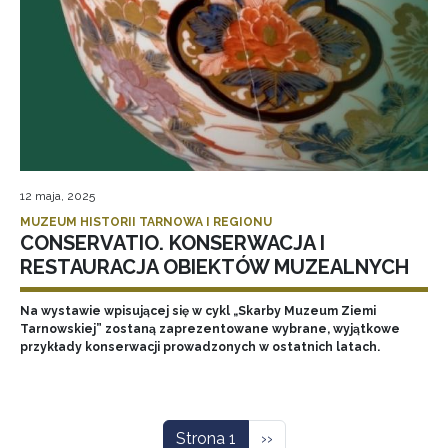
12 maja, 2025
MUZEUM HISTORII TARNOWA I REGIONU
CONSERVATIO. KONSERWACJA I
RESTAURACJA OBIEKTÓW MUZEALNYCH
Na wystawie wpisującej się w cykl „Skarby Muzeum Ziemi
Tarnowskiej” zostaną zaprezentowane wybrane, wyjątkowe
przykłady konserwacji prowadzonych w ostatnich latach.
Stronicowanie
Następna strona
Strona 1
››