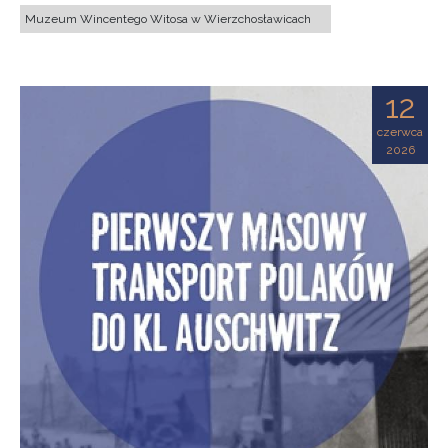
Muzeum Wincentego Witosa w Wierzchosławicach
12
czerwca
2026