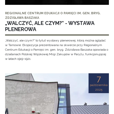
REGIONALNE CENTRUM EDUKACJI O PAMIĘCI IM. GEN. BRYG.
ZDZISŁAWA BASZAKA
„WALCZYĆ, ALE CZYM?” - WYSTAWA
PLENEROWA
„Walczyć, ale czym?” to tytuł wystawy plenerowej, którą można oglądać
w Tarnowie. Ekspozycja prezentowana na skwerze przy Regionalnym
Centrum Edukacji o Pamięci im. gen. bryg. Zdzisława Baszaka opowiada o
działaniach Polskiej Wojskowej Misji Zakupów w Paryżu, funkcjonującej
w latach 1919–1921.
7
października
2025