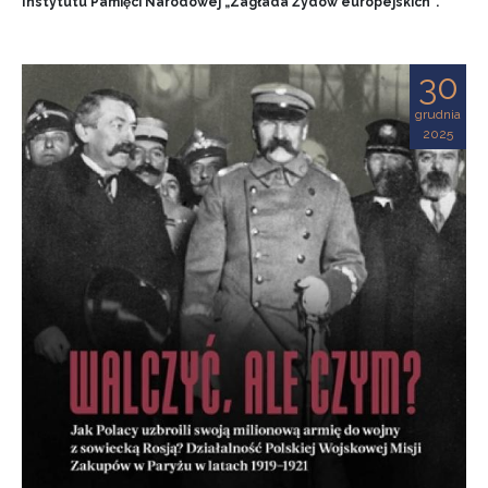
Instytutu Pamięci Narodowej „Zagłada Żydów europejskich”.
30
grudnia
2025