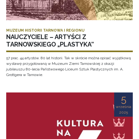
MUZEUM HISTORII TARNOWA I REGIONU
NAUCZYCIELE – ARTYŚCI Z
TARNOWSKIEGO „PLASTYKA”
57 prac. 44 artystów. 80 lat historii. Tak w skrócie można opisać wyjątkową
wystawę przygotowaną w Muzeum Ziemi Tarnowskiej z okazji
jubileuszu 80-lecia Państwowego Liceum Sztuk Plastycznych im. A.
Grottgera w Tarnowie.
5
września
2025