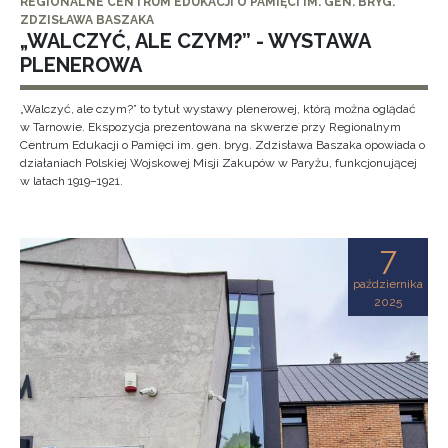
REGIONALNE CENTRUM EDUKACJI O PAMIĘCI IM. GEN. BRYG.
ZDZISŁAWA BASZAKA
„WALCZYĆ, ALE CZYM?” - WYSTAWA
PLENEROWA
„Walczyć, ale czym?” to tytuł wystawy plenerowej, którą można oglądać
w Tarnowie. Ekspozycja prezentowana na skwerze przy Regionalnym
Centrum Edukacji o Pamięci im. gen. bryg. Zdzisława Baszaka opowiada o
działaniach Polskiej Wojskowej Misji Zakupów w Paryżu, funkcjonującej
w latach 1919–1921.
7
października
2025