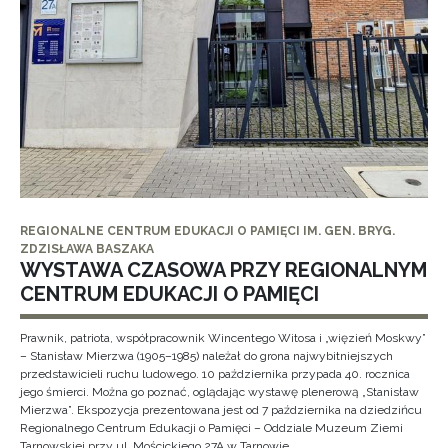
REGIONALNE CENTRUM EDUKACJI O PAMIĘCI IM. GEN. BRYG.
ZDZISŁAWA BASZAKA
WYSTAWA CZASOWA PRZY REGIONALNYM
CENTRUM EDUKACJI O PAMIĘCI
Prawnik, patriota, współpracownik Wincentego Witosa i „więzień Moskwy”
– Stanisław Mierzwa (1905–1985) należał do grona najwybitniejszych
przedstawicieli ruchu ludowego. 10 października przypada 40. rocznica
jego śmierci. Można go poznać, oglądając wystawę plenerową „Stanisław
Mierzwa”. Ekspozycja prezentowana jest od 7 października na dziedzińcu
Regionalnego Centrum Edukacji o Pamięci – Oddziale Muzeum Ziemi
Tarnowskiej przy ul. Mościckiego 27A w Tarnowie.