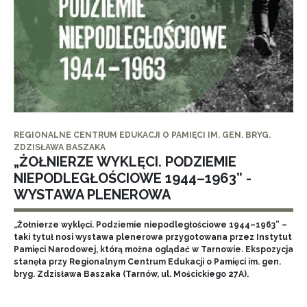
REGIONALNE CENTRUM EDUKACJI O PAMIĘCI IM. GEN. BRYG.
ZDZISŁAWA BASZAKA
„ŻOŁNIERZE WYKLĘCI. PODZIEMIE
NIEPODLEGŁOŚCIOWE 1944–1963” -
WYSTAWA PLENEROWA
„Żołnierze wyklęci. Podziemie niepodległościowe 1944–1963” –
taki tytuł nosi wystawa plenerowa przygotowana przez Instytut
Pamięci Narodowej, którą można oglądać w Tarnowie. Ekspozycja
stanęła przy Regionalnym Centrum Edukacji o Pamięci im. gen.
bryg. Zdzisława Baszaka (Tarnów, ul. Mościckiego 27A).