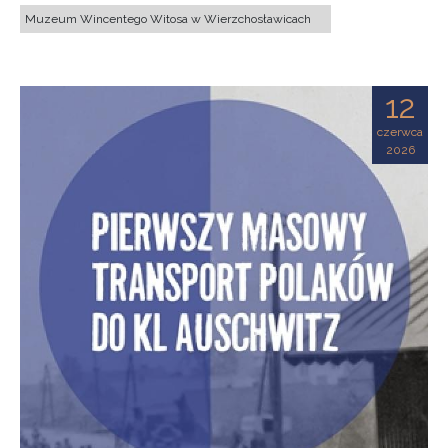
Muzeum Wincentego Witosa w Wierzchosławicach
12
czerwca
2026