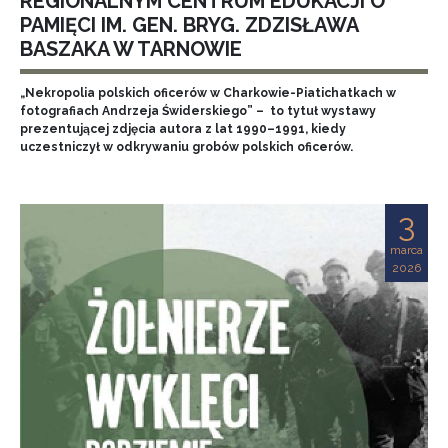
REGIONALNYM CENTRUM EDUKACJI O
PAMIĘCI IM. GEN. BRYG. ZDZISŁAWA
BASZAKA W TARNOWIE
„Nekropolia polskich oficerów w Charkowie-Piatichatkach w
fotografiach Andrzeja Świderskiego” – to tytuł wystawy
prezentującej zdjęcia autora z lat 1990–1991, kiedy
uczestniczył w odkrywaniu grobów polskich oficerów.
3
marca
2026