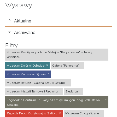
Wystawy
wystawy
Aktualne
Archiwalne
Filtry
Muzeum Pamiątek po Janie Matejce "Koryznówka" w Nowym
Wiśniczu
Muzeum Dwór w Dołędze
Galeria "Panorama"
Muzeum Zamek w Dębnie
Muzeum Ratusz - Galeria Sztuki Dawnej
Muzeum Historii Tarnowa i Regionu
Siedziba
Regionalne Centrum Edukacji o Pamięci im. gen. bryg. Zdzisława
Baszaka
Zagroda Felicji Curyłowej w Zalipiu
Muzeum Etnograficzne