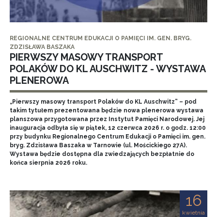
REGIONALNE CENTRUM EDUKACJI O PAMIĘCI IM. GEN. BRYG.
ZDZISŁAWA BASZAKA
PIERWSZY MASOWY TRANSPORT
POLAKÓW DO KL AUSCHWITZ - WYSTAWA
PLENEROWA
„Pierwszy masowy transport Polaków do KL Auschwitz” – pod
takim tytułem prezentowana będzie nowa plenerowa wystawa
planszowa przygotowana przez Instytut Pamięci Narodowej. Jej
inauguracja odbyła się w piątek, 12 czerwca 2026 r. o godz. 12:00
przy budynku Regionalnego Centrum Edukacji o Pamięci im. gen.
bryg. Zdzisława Baszaka w Tarnowie (ul. Mościckiego 27A).
Wystawa będzie dostępna dla zwiedzających bezpłatnie do
końca sierpnia 2026 roku.
16
kwietnia