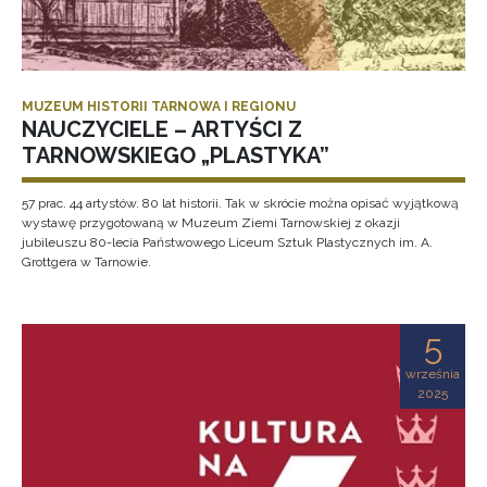
MUZEUM HISTORII TARNOWA I REGIONU
NAUCZYCIELE – ARTYŚCI Z
TARNOWSKIEGO „PLASTYKA”
57 prac. 44 artystów. 80 lat historii. Tak w skrócie można opisać wyjątkową
wystawę przygotowaną w Muzeum Ziemi Tarnowskiej z okazji
jubileuszu 80-lecia Państwowego Liceum Sztuk Plastycznych im. A.
Grottgera w Tarnowie.
5
września
2025