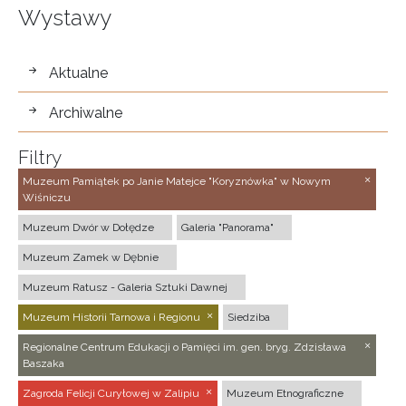
Wystawy
wystawy
Aktualne
Archiwalne
Filtry
Muzeum Pamiątek po Janie Matejce "Koryznówka" w Nowym
Wiśniczu
Muzeum Dwór w Dołędze
Galeria "Panorama"
Muzeum Zamek w Dębnie
Muzeum Ratusz - Galeria Sztuki Dawnej
Muzeum Historii Tarnowa i Regionu
Siedziba
Regionalne Centrum Edukacji o Pamięci im. gen. bryg. Zdzisława
Baszaka
Zagroda Felicji Curyłowej w Zalipiu
Muzeum Etnograficzne