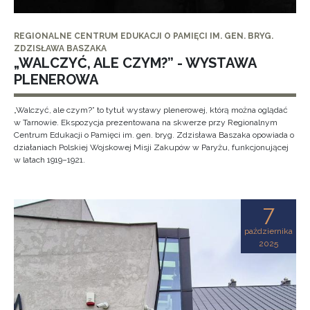
REGIONALNE CENTRUM EDUKACJI O PAMIĘCI IM. GEN. BRYG.
ZDZISŁAWA BASZAKA
„WALCZYĆ, ALE CZYM?” - WYSTAWA
PLENEROWA
„Walczyć, ale czym?” to tytuł wystawy plenerowej, którą można oglądać
w Tarnowie. Ekspozycja prezentowana na skwerze przy Regionalnym
Centrum Edukacji o Pamięci im. gen. bryg. Zdzisława Baszaka opowiada o
działaniach Polskiej Wojskowej Misji Zakupów w Paryżu, funkcjonującej
w latach 1919–1921.
7
października
2025