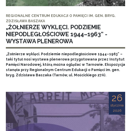
REGIONALNE CENTRUM EDUKACJI O PAMIĘCI IM. GEN. BRYG.
ZDZISŁAWA BASZAKA
„ŻOŁNIERZE WYKLĘCI. PODZIEMIE
NIEPODLEGŁOŚCIOWE 1944–1963” -
WYSTAWA PLENEROWA
„Żołnierze wyklęci. Podziemie niepodległościowe 1944–1963” –
taki tytuł nosi wystawa plenerowa przygotowana przez Instytut
Pamięci Narodowej, którą można oglądać w Tarnowie. Ekspozycja
stanęła przy Regionalnym Centrum Edukacji o Pamięci im. gen.
bryg. Zdzisława Baszaka (Tarnów, ul. Mościckiego 27A).
26
stycznia
2026