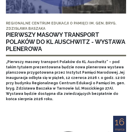
REGIONALNE CENTRUM EDUKACJI O PAMIĘCI IM. GEN. BRYG.
ZDZISŁAWA BASZAKA
PIERWSZY MASOWY TRANSPORT
POLAKÓW DO KL AUSCHWITZ - WYSTAWA
PLENEROWA
„Pierwszy masowy transport Polaków do KL Auschwitz” – pod
takim tytułem prezentowana będzie nowa plenerowa wystawa
planszowa przygotowana przez Instytut Pamięci Narodowej. Jej
inauguracja odbyła się w piątek, 12 czerwca 2026 r. o godz. 12:00
przy budynku Regionalnego Centrum Edukacji o Pamięci im. gen.
bryg. Zdzisława Baszaka w Tarnowie (ul. Mościckiego 27A).
Wystawa będzie dostępna dla zwiedzających bezpłatnie do
końca sierpnia 2026 roku.
16
marca