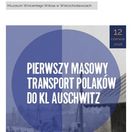
Muzeum Wincentego Witosa w Wierzchosławicach
12
czerwca
2026