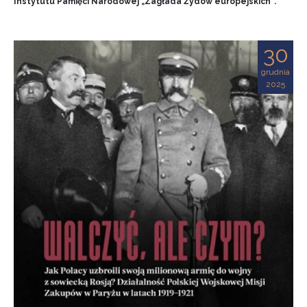
Instytutu Pamięci Narodowej „Zagłada Żydów europejskich”.
30
grudnia
2025