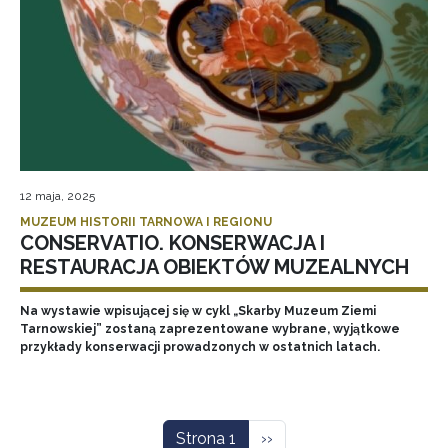
12 maja, 2025
MUZEUM HISTORII TARNOWA I REGIONU
CONSERVATIO. KONSERWACJA I
RESTAURACJA OBIEKTÓW MUZEALNYCH
Na wystawie wpisującej się w cykl „Skarby Muzeum Ziemi
Tarnowskiej” zostaną zaprezentowane wybrane, wyjątkowe
przykłady konserwacji prowadzonych w ostatnich latach.
Stronicowanie
Następna strona
Strona 1
››