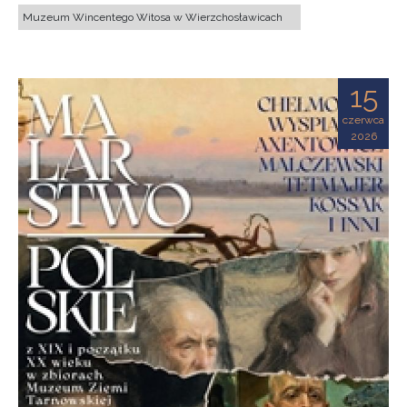
Muzeum Wincentego Witosa w Wierzchosławicach
15
czerwca
2026