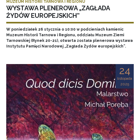
MUZEUM HISTORII TARNOWA I REGIONU
WYSTAWA PLENEROWA „ZAGŁADA
ŻYDÓW EUROPEJSKICH”
W poniedziałek 26 stycznia o 10:00 w podcieniach kamienic
Muzeum Historii Tarnowa i Regionu, oddziału Muzeum Ziemi
Tarnowskiej (Rynek 20-21), otwarta została plenerowa wystawa
Instytutu Pamięci Narodowej „Zagłada Żydów europejskich”.
24
listopada
2025