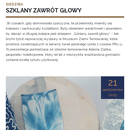
SIEDZIBA
SZKLANY ZAWRÓT GŁOWY
„W czasach, gdy dominowała szarzyzna, te przedmioty mieniły się
kolorami i zachwycały kształtami. Były obiektem westchnień i powodem,
by stanąć w długiej kolejce pod sklepem. „Szklany zawrót głowy” – tak
brzmi tytuł najnowszej wystawy w Muzeum Ziemi Tarnowskiej, która
przenosi zwiedzających w barwny świat polskiego szkła z czasów PRL-u.
To prezentacja pochodząca ze zbiorów tarnowianina Adama Ząbka,
pasjonata i kolekcjonera, który od lat z niezwykłą wrażliwością gromadzi
szklane dzieła sztuki użytkowej.
21
października
2025