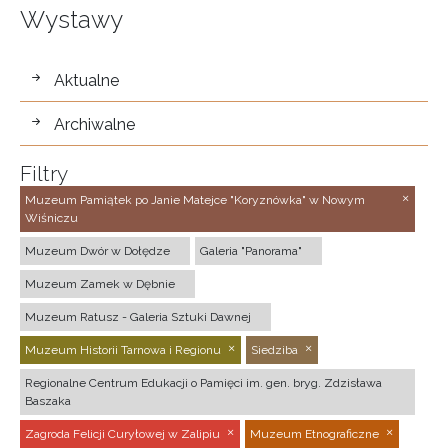
Wystawy
wystawy
Aktualne
Archiwalne
Filtry
Muzeum Pamiątek po Janie Matejce "Koryznówka" w Nowym
Wiśniczu
Muzeum Dwór w Dołędze
Galeria "Panorama"
Muzeum Zamek w Dębnie
Muzeum Ratusz - Galeria Sztuki Dawnej
Muzeum Historii Tarnowa i Regionu
Siedziba
Regionalne Centrum Edukacji o Pamięci im. gen. bryg. Zdzisława
Baszaka
Zagroda Felicji Curyłowej w Zalipiu
Muzeum Etnograficzne