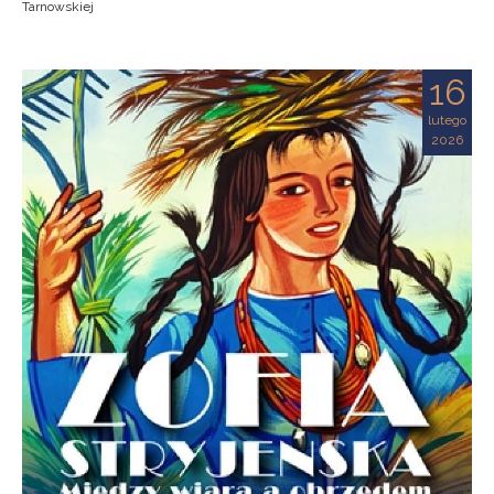
Tarnowskiej
16
lutego
2026