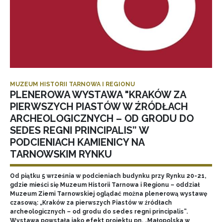
MUZEUM HISTORII TARNOWA I REGIONU
PLENEROWA WYSTAWA "KRAKÓW ZA
PIERWSZYCH PIASTÓW W ŹRÓDŁACH
ARCHEOLOGICZNYCH – OD GRODU DO
SEDES REGNI PRINCIPALIS” W
PODCIENIACH KAMIENICY NA
TARNOWSKIM RYNKU
Od piątku 5 września w podcieniach budynku przy Rynku 20-21,
gdzie mieści się Muzeum Historii Tarnowa i Regionu – oddział
Muzeum Ziemi Tarnowskiej oglądać można plenerową wystawę
czasową: „Kraków za pierwszych Piastów w źródłach
archeologicznych – od grodu do sedes regni principalis”.
Wystawa powstała jako efekt projektu pn. „Małopolska w