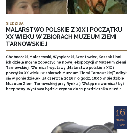
SIEDZIBA
MALARSTWO POLSKIE Z XIX I POCZĄTKU
XX WIEKU W ZBIORACH MUZEUM ZIEMI
TARNOWSKIEJ
Chełmoński, Malczewski, Wyspiański, Axentowicz, Kossak i inni –
ich dzieła można zobaczyć na nowej ekspozycji w Muzeum Ziemi
Tarnowskiej. Wernisaż wystawy „Malarstwo polskie z XIX i
początku XX wieku w zbiorach Muzeum Ziemi Tarnowskiej” odbył
się w poniedziałek, 15 czerwca 2026 r. o godz. 18:00 w Siedzibie
Muzeum Ziemi Tarnowskiej przy Rynku 3. Wstęp na wernisaż był
bezpłatny. Wystawa będzie czynna do 11 października 2026 r.
16
marca
2026