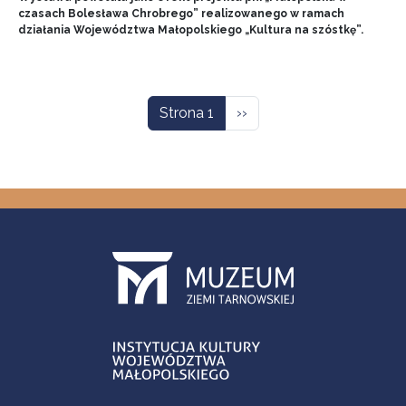
czasach Bolesława Chrobrego” realizowanego w ramach
działania Województwa Małopolskiego „Kultura na szóstkę”.
Stronicowanie
Następna strona
Strona 1
››