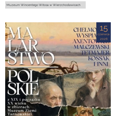
Muzeum Wincentego Witosa w Wierzchosławicach
15
czerwca
2026