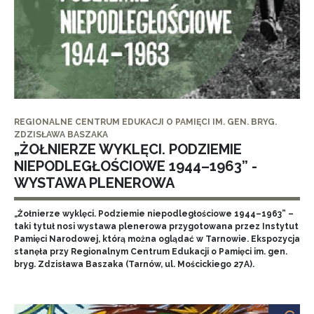
REGIONALNE CENTRUM EDUKACJI O PAMIĘCI IM. GEN. BRYG.
ZDZISŁAWA BASZAKA
„ŻOŁNIERZE WYKLĘCI. PODZIEMIE
NIEPODLEGŁOŚCIOWE 1944–1963” -
WYSTAWA PLENEROWA
„Żołnierze wyklęci. Podziemie niepodległościowe 1944–1963” –
taki tytuł nosi wystawa plenerowa przygotowana przez Instytut
Pamięci Narodowej, którą można oglądać w Tarnowie. Ekspozycja
stanęła przy Regionalnym Centrum Edukacji o Pamięci im. gen.
bryg. Zdzisława Baszaka (Tarnów, ul. Mościckiego 27A).