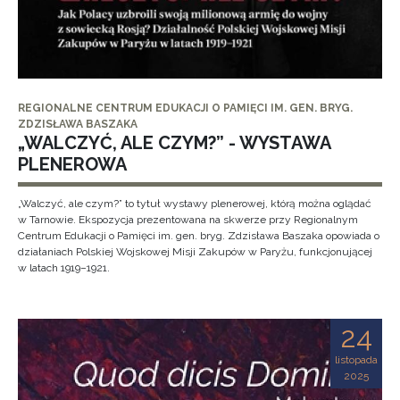
REGIONALNE CENTRUM EDUKACJI O PAMIĘCI IM. GEN. BRYG.
ZDZISŁAWA BASZAKA
„WALCZYĆ, ALE CZYM?” - WYSTAWA
PLENEROWA
„Walczyć, ale czym?” to tytuł wystawy plenerowej, którą można oglądać
w Tarnowie. Ekspozycja prezentowana na skwerze przy Regionalnym
Centrum Edukacji o Pamięci im. gen. bryg. Zdzisława Baszaka opowiada o
działaniach Polskiej Wojskowej Misji Zakupów w Paryżu, funkcjonującej
w latach 1919–1921.
24
listopada
2025