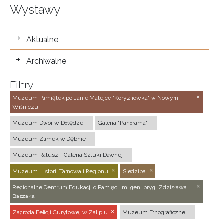
Wystawy
wystawy
Aktualne
Archiwalne
Filtry
Muzeum Pamiątek po Janie Matejce "Koryznówka" w Nowym
Wiśniczu
Muzeum Dwór w Dołędze
Galeria "Panorama"
Muzeum Zamek w Dębnie
Muzeum Ratusz - Galeria Sztuki Dawnej
Muzeum Historii Tarnowa i Regionu
Siedziba
Regionalne Centrum Edukacji o Pamięci im. gen. bryg. Zdzisława
Baszaka
Zagroda Felicji Curyłowej w Zalipiu
Muzeum Etnograficzne