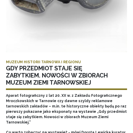
MUZEUM HISTORII TARNOWA I REGIONU
GDY PRZEDMIOT STAJE SIĘ
ZABYTKIEM. NOWOŚCI W ZBIORACH
MUZEUM ZIEMI TARNOWSKIEJ
Aparat fotograficzny z lat 20. XX w. z Zakładu Fotograficznego
Mroczkowskich w Tarnowie czy dawne szyldy reklamowe
tarnowskich zakładów – m.in. te historyczne obiekty będą po raz
pierwszy pokazane jako eksponaty na wystawie „Gdy przedmiot
staje się zabytkiem. Nowości w zbiorach Muzeum Ziemi
Tarnowskiej.”
Co warto zobaczyć na wystawie? - mówi Dorota Lewicka kurator