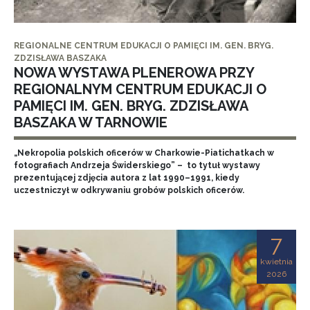
REGIONALNE CENTRUM EDUKACJI O PAMIĘCI IM. GEN. BRYG.
ZDZISŁAWA BASZAKA
NOWA WYSTAWA PLENEROWA PRZY
REGIONALNYM CENTRUM EDUKACJI O
PAMIĘCI IM. GEN. BRYG. ZDZISŁAWA
BASZAKA W TARNOWIE
„Nekropolia polskich oficerów w Charkowie-Piatichatkach w
fotografiach Andrzeja Świderskiego” – to tytuł wystawy
prezentującej zdjęcia autora z lat 1990–1991, kiedy
uczestniczył w odkrywaniu grobów polskich oficerów.
7
kwietnia
2026