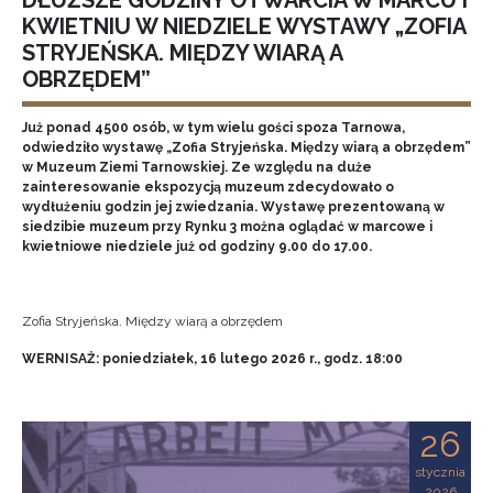
DŁUŻSZE GODZINY OTWARCIA W MARCU I
KWIETNIU W NIEDZIELE WYSTAWY „ZOFIA
STRYJEŃSKA. MIĘDZY WIARĄ A
OBRZĘDEM”
Już ponad 4500 osób, w tym wielu gości spoza Tarnowa,
odwiedziło wystawę „Zofia Stryjeńska. Między wiarą a obrzędem”
w Muzeum Ziemi Tarnowskiej. Ze względu na duże
zainteresowanie ekspozycją muzeum zdecydowało o
wydłużeniu godzin jej zwiedzania. Wystawę prezentowaną w
siedzibie muzeum przy Rynku 3 można oglądać w marcowe i
kwietniowe niedziele już od godziny 9.00 do 17.00.
Zofia Stryjeńska. Między wiarą a obrzędem
WERNISAŻ: poniedziałek, 16 lutego 2026 r., godz. 18:00
26
stycznia
2026