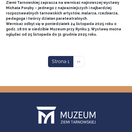
Ziemi Tarnowskiej zaprasza na wernisaż najnowszej wystawy
Michała Poręby – jednego z najważniejszych i najbardziej
rozpoznawalnych tarnowskich artystów, malarza, rzeźbiarza,
pedagoga i twórcy działań parateatralnych.
Wernisaż odbył się w poniedziałek 24 listopada 2025 roku o
godz. 18:00 w siedzibie Muzeum przy Rynku 3. Wystawę można
oglądać od 25 listopada do 31 grudnia 2025 roku.
Stronicowanie
Następna strona
Strona 1
››