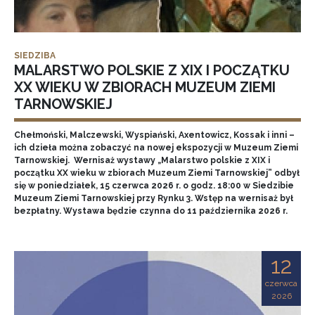
SIEDZIBA
MALARSTWO POLSKIE Z XIX I POCZĄTKU
XX WIEKU W ZBIORACH MUZEUM ZIEMI
TARNOWSKIEJ
Chełmoński, Malczewski, Wyspiański, Axentowicz, Kossak i inni –
ich dzieła można zobaczyć na nowej ekspozycji w Muzeum Ziemi
Tarnowskiej. Wernisaż wystawy „Malarstwo polskie z XIX i
początku XX wieku w zbiorach Muzeum Ziemi Tarnowskiej” odbył
się w poniedziałek, 15 czerwca 2026 r. o godz. 18:00 w Siedzibie
Muzeum Ziemi Tarnowskiej przy Rynku 3. Wstęp na wernisaż był
bezpłatny. Wystawa będzie czynna do 11 października 2026 r.
12
czerwca
2026