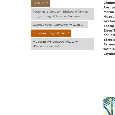
Chełmo
Siedziba
Axentow
Regionalne Centrum Edukacji o Pamięci
można 
im. gen. bryg. Zdzisława Baszaka
Muzeum
wystawy
Zagroda Felicji Curyłowej w Zalipiu
począt
Ziemi T
Muzeum Etnograficzne
poniedz
18:00 
Muzeum Wincentego Witosa w
Tarnow
Wierzchosławicach
wernis
czynna 