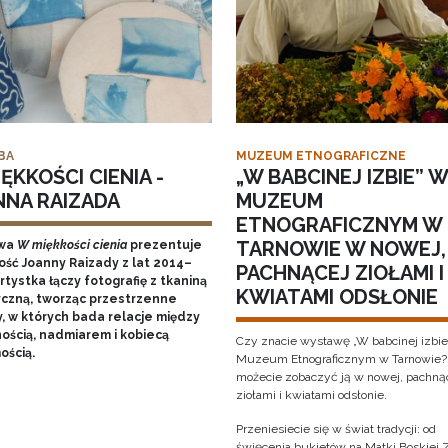
BA
MUZEUM ETNOGRAFICZNE
ĘKKOŚCI CIENIA -
„W BABCINEJ IZBIE” W
NNA RAIZADA
MUZEUM
ETNOGRAFICZNYM W
TARNOWIE W NOWEJ,
wa
W miękkości cienia
prezentuje
ość Joanny Raizady z lat 2014–
PACHNĄCEJ ZIOŁAMI I
rtystka łączy fotografię z tkaniną
KWIATAMI ODSŁONIE
yczną, tworząc przestrzenne
y, w których bada relacje między
nością, nadmiarem i kobiecą
Czy znacie wystawę „W babcinej izbie
ością.
Muzeum Etnograficznym w Tarnowie?
możecie zobaczyć ją w nowej, pachną
ziołami i kwiatami odsłonie.
Przeniesiecie się w świat tradycji: od
święcenia bukietów na Matki Boskiej Z