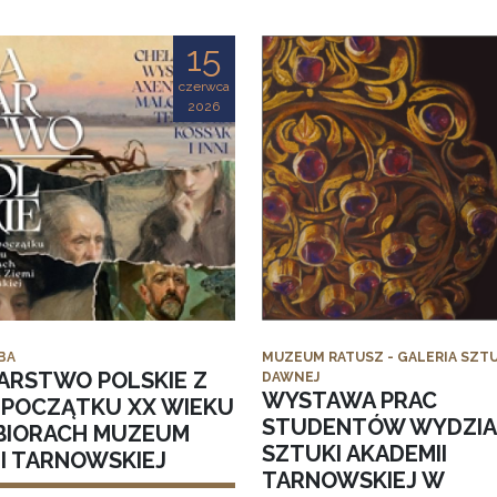
15
czerwca
2026
BA
MUZEUM RATUSZ - GALERIA SZTU
ARSTWO POLSKIE Z
DAWNEJ
WYSTAWA PRAC
I POCZĄTKU XX WIEKU
STUDENTÓW WYDZI
BIORACH MUZEUM
SZTUKI AKADEMII
MI TARNOWSKIEJ
TARNOWSKIEJ W