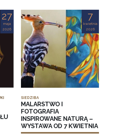
27
7
maja
kwietnia
2026
2026
KI
SIEDZIBA
MALARSTWO I
FOTOGRAFIA
AŁU
INSPIROWANE NATURĄ –
WYSTAWA OD 7 KWIETNIA