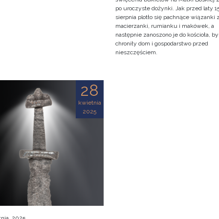
po uroczyste dożynki. Jak przed laty 1
sierpnia plotło się pachnące wiązanki 
macierzanki, rumianku i makówek, a
następnie zanoszono je do kościoła, by
chroniły dom i gospodarstwo przed
nieszczęściem.
28
kwietnia
2025
tnia, 2025