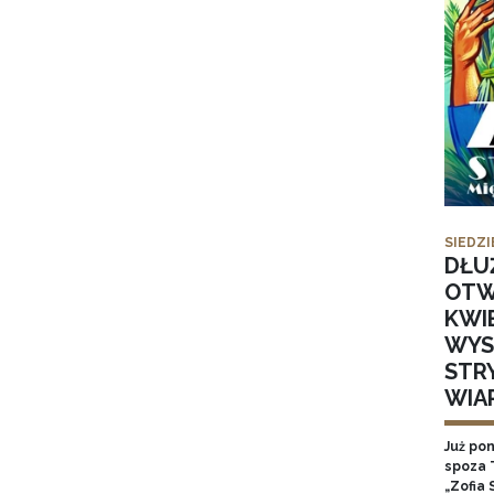
SIEDZI
DŁU
OTW
KWI
WYS
STR
WIA
Już po
spoza 
„Zofia 