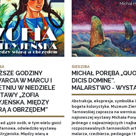
BA
SIEDZIBA
ŻSZE GODZINY
MICHAŁ PORĘBA „QU
ARCIA W MARCU I
DICIS DOMINE”.
ETNIU W NIEDZIELE
MALARSTWO - WYST
TAWY „ZOFIA
YJEŃSKA. MIĘDZY
Abstrakcja, ekspresja, symbolika i
bogata kolorystyka. Muzeum Zie
RĄ A OBRZĘDEM”
Tarnowskiej zaprasza na wernisa
najnowszej wystawy Michała Porę
nad 4500 osób, w tym wielu gości
jednego z najważniejszych i najba
Tarnowa, odwiedziło wystawę
rozpoznawalnych tarnowskich art
Stryjeńska. Między wiarą a
malarza, rzeźbiarza, pedagoga i 