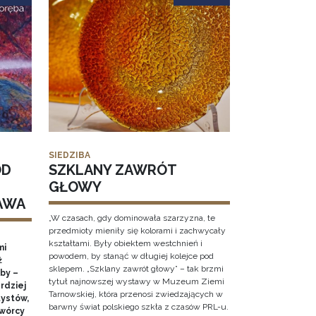
SIEDZIBA
OD
SZKLANY ZAWRÓT
GŁOWY
AWA
„W czasach, gdy dominowała szarzyzna, te
przedmioty mieniły się kolorami i zachwycały
kształtami. Były obiektem westchnień i
mi
powodem, by stanąć w długiej kolejce pod
ż
sklepem. „Szklany zawrót głowy” – tak brzmi
by –
tytuł najnowszej wystawy w Muzeum Ziemi
rdziej
Tarnowskiej, która przenosi zwiedzających w
ystów,
barwny świat polskiego szkła z czasów PRL-u.
twórcy