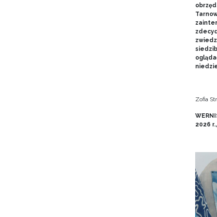
obrzęd
Tarnow
zainte
zdecyd
zwiedz
siedzi
ogląda
niedzie
Zofia S
WERNIS
2026 r.