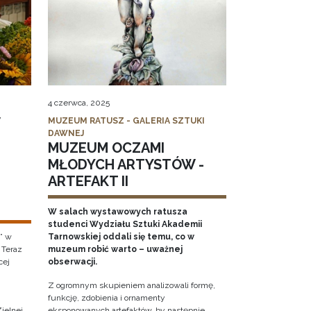
4 czerwca, 2025
MUZEUM RATUSZ - GALERIA SZTUKI
DAWNEJ
MUZEUM OCZAMI
MŁODYCH ARTYSTÓW -
ARTEFAKT II
W salach wystawowych ratusza
studenci Wydziału Sztuki Akademii
” w
Tarnowskiej oddali się temu, co w
 Teraz
muzeum robić warto – uważnej
cej
obserwacji.
Z ogromnym skupieniem analizowali formę,
funkcję, zdobienia i ornamenty
ielnej
eksponowanych artefaktów, by następnie