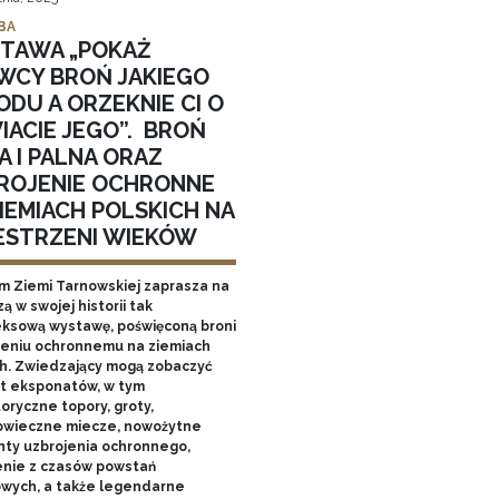
BA
TAWA „POKAŻ
WCY BROŃ JAKIEGO
DU A ORZEKNIE CI O
IACIE JEGO”. BROŃ
A I PALNA ORAZ
ROJENIE OCHRONNE
IEMIACH POLSKICH NA
ESTRZENI WIEKÓW
 Ziemi Tarnowskiej zaprasza na
ą w swojej historii tak
ksową wystawę, poświęconą broni
ojeniu ochronnemu na ziemiach
ch. Zwiedzający mogą zobaczyć
et eksponatów, w tym
oryczne topory, groty,
owieczne miecze, nowożytne
ty uzbrojenia ochronnego,
enie z czasów powstań
wych, a także legendarne