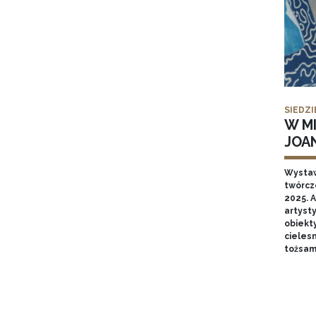
SIEDZI
W MI
JOA
Wysta
twórcz
2025. A
artyst
obiekt
cieles
tożsam