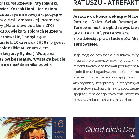
RATUSZU - ATREFAKT I
ński, Malczewski, Wyspiański,
icz, Kossak i inni – ich dzieła
zobaczyć na nowej ekspozycji w
Jeszcze do końca wakacji w Muz
 Ziemi Tarnowskiej. Wernisaż
Ratusz – Galerii Sztuki Dawnej w
 „Malarstwo polskie z XIX i
Tarnowie można oglądać wystaw
ku XX wieku w zbiorach Muzeum
„ARTEFAKT III”, prezentującą
arnowskiej” odbył się w
kilkadziesiąt prac studentów Ak
iałek, 15 czerwca 2026 r. o godz.
Tarnowskiej.
w Siedzibie Muzeum Ziemi
skiej przy Rynku 3. Wstęp na
Inspiracją do powstania rysunków były
aż był bezpłatny. Wystawa będzie
muzealne eksponaty dawnej sztuki, k
do 11 października 2026 r.
młodzi twórcy analizowali pod kątem f
funkcji oraz bogactwa zdobień i ornam
Prezentowane prace ukazują proces
artystycznej interpretacji historycznyc
artefaktów i pokazują, jak współczesn
spojrzenie młodego pokolenia może n
nowy wymiar muzealnym skarbom.
16
lutego
l
2026