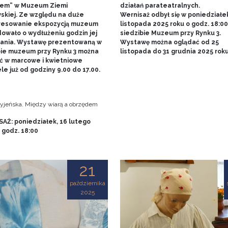
em” w Muzeum Ziemi
działań parateatralnych.
skiej. Ze względu na duże
Wernisaż odbył się w poniedziałe
resowanie ekspozycją muzeum
listopada 2025 roku o godz. 18:0
owało o wydłużeniu godzin jej
siedzibie Muzeum przy Rynku 3.
ania. Wystawę prezentowaną w
Wystawę można oglądać od 25
bie muzeum przy Rynku 3 można
listopada do 31 grudnia 2025 rok
ć w marcowe i kwietniowe
le już od godziny 9.00 do 17.00.
tryjeńska. Między wiarą a obrzędem
AŻ: poniedziałek, 16 lutego
, godz. 18:00
21
października
2025