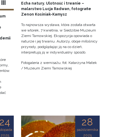
II
Echa natury. Ulotność i trwanie –
malarstwo Lucja Radwan, fotografie
Zenon Kosiniak-Kamysz
eum
To najnowsza wystawa, która została otwarta
ę
we wtorek, 7 kwietnia, w Siedzibie Muzeum
Ziemi Tarnowskiej. Ekspozycja opowiada o
ademii
naturze i jej trwaniu. Autorzy, oboje miłośnicy
przyrody, podglądając ją na co dzień,
interpretują ją w indywidualny sposób.
tóre
Fotogaleria z wernisażu, fot: Katarzyna Małek
ormy,
/ Muzeum Ziemi Tarnowskiej
entów.
h
e
adać
24
28
istopada
października
2025
2025