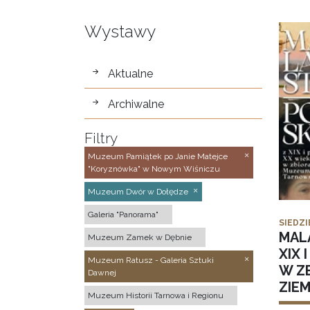
Wystawy
wystawy
Aktualne
Archiwalne
Filtry
Muzeum Pamiątek po Janie Matejce
"Koryznówka" w Nowym Wiśniczu
Muzeum Dwór w Dołędze
Galeria "Panorama"
SIEDZI
MAL
Muzeum Zamek w Dębnie
XIX 
Muzeum Ratusz - Galeria Sztuki
W Z
Dawnej
ZIE
Muzeum Historii Tarnowa i Regionu