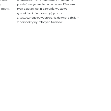
5
przelać swoje wrażenia na papier. Efektem
z mięty,
tych działań jest niezwykła wystawa
rysunków, które pokazują proces
artystycznego odwzorowania dawnej sztuki –
z perspektywy młodych twórców.