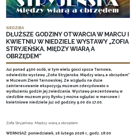
SIEDZIBA
DŁUŻSZE GODZINY OTWARCIA W MARCU I
KWIETNIU W NIEDZIELE WYSTAWY „ZOFIA
STRYJEŃSKA. MIĘDZY WIARĄ A
OBRZĘDEM”
Już ponad 4500 osób, w tym wielu gości spoza Tarnowa,
odwiedziło wystawę „Zofia Stryjeńska. Między wiarą a obrzędem”
w Muzeum Ziemi Tarnowskiej. Ze względu na duże
zainteresowanie ekspozycją muzeum zdecydowało o
wydłużeniu godzin jej zwiedzania. Wystawę prezentowaną w
siedzibie muzeum przy Rynku 3 można oglądać w marcowe i
kwietniowe niedziele już od godziny 9.00 do 17.00.
Zofia Stryjeńska. Między wiarą a obrzędem
WERNISAŻ: poniedziałek, 16 lutego 2026 r., godz. 18:00