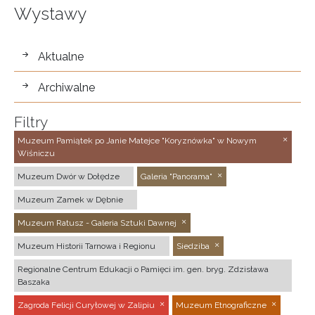
Wystawy
wystawy
Aktualne
Archiwalne
Filtry
Muzeum Pamiątek po Janie Matejce "Koryznówka" w Nowym
Wiśniczu
Muzeum Dwór w Dołędze
Galeria "Panorama"
Muzeum Zamek w Dębnie
Muzeum Ratusz - Galeria Sztuki Dawnej
Muzeum Historii Tarnowa i Regionu
Siedziba
Regionalne Centrum Edukacji o Pamięci im. gen. bryg. Zdzisława
Baszaka
Zagroda Felicji Curyłowej w Zalipiu
Muzeum Etnograficzne