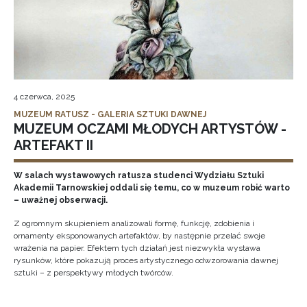
4 czerwca, 2025
MUZEUM RATUSZ - GALERIA SZTUKI DAWNEJ
MUZEUM OCZAMI MŁODYCH ARTYSTÓW -
ARTEFAKT II
W salach wystawowych ratusza studenci Wydziału Sztuki
Akademii Tarnowskiej oddali się temu, co w muzeum robić warto
– uważnej obserwacji.
Z ogromnym skupieniem analizowali formę, funkcję, zdobienia i
ornamenty eksponowanych artefaktów, by następnie przelać swoje
wrażenia na papier. Efektem tych działań jest niezwykła wystawa
rysunków, które pokazują proces artystycznego odwzorowania dawnej
sztuki – z perspektywy młodych twórców.