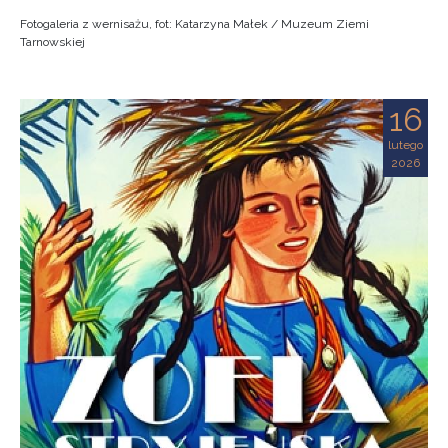
Fotogaleria z wernisażu, fot: Katarzyna Małek / Muzeum Ziemi
Tarnowskiej
16
lutego
2026