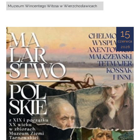
Muzeum Wincentego Witosa w Wierzchosławicach
15
czerwca
2026