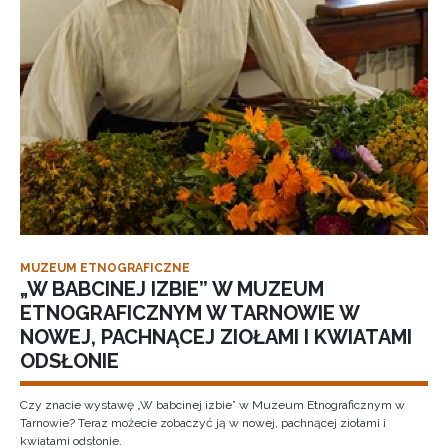
MUZEUM ETNOGRAFICZNE
„W BABCINEJ IZBIE” W MUZEUM
ETNOGRAFICZNYM W TARNOWIE W
NOWEJ, PACHNĄCEJ ZIOŁAMI I KWIATAMI
ODSŁONIE
Czy znacie wystawę „W babcinej izbie” w Muzeum Etnograficznym w
Tarnowie? Teraz możecie zobaczyć ją w nowej, pachnącej ziołami i
kwiatami odsłonie.