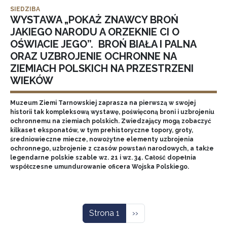
SIEDZIBA
WYSTAWA „POKAŻ ZNAWCY BROŃ
JAKIEGO NARODU A ORZEKNIE CI O
OŚWIACIE JEGO”. BROŃ BIAŁA I PALNA
ORAZ UZBROJENIE OCHRONNE NA
ZIEMIACH POLSKICH NA PRZESTRZENI
WIEKÓW
Muzeum Ziemi Tarnowskiej zaprasza na pierwszą w swojej
historii tak kompleksową wystawę, poświęconą broni i uzbrojeniu
ochronnemu na ziemiach polskich. Zwiedzający mogą zobaczyć
kilkaset eksponatów, w tym prehistoryczne topory, groty,
średniowieczne miecze, nowożytne elementy uzbrojenia
ochronnego, uzbrojenie z czasów powstań narodowych, a także
legendarne polskie szable wz. 21 i wz. 34. Całość dopełnia
współczesne umundurowanie oficera Wojska Polskiego.
Stronicowanie
Następna strona
Strona 1
››