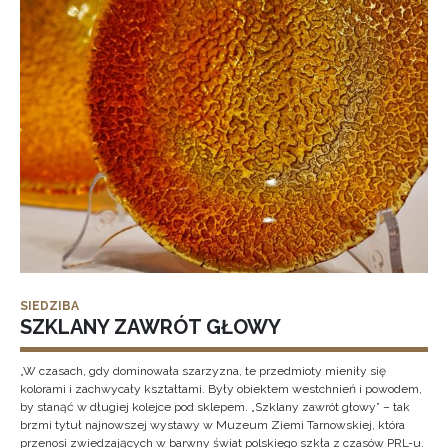
SIEDZIBA
SZKLANY ZAWRÓT GŁOWY
„W czasach, gdy dominowała szarzyzna, te przedmioty mieniły się
kolorami i zachwycały kształtami. Były obiektem westchnień i powodem,
by stanąć w długiej kolejce pod sklepem. „Szklany zawrót głowy” – tak
brzmi tytuł najnowszej wystawy w Muzeum Ziemi Tarnowskiej, która
przenosi zwiedzających w barwny świat polskiego szkła z czasów PRL-u.