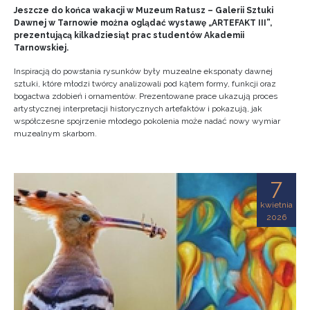
Jeszcze do końca wakacji w Muzeum Ratusz – Galerii Sztuki
Dawnej w Tarnowie można oglądać wystawę „ARTEFAKT III”,
prezentującą kilkadziesiąt prac studentów Akademii
Tarnowskiej.
Inspiracją do powstania rysunków były muzealne eksponaty dawnej
sztuki, które młodzi twórcy analizowali pod kątem formy, funkcji oraz
bogactwa zdobień i ornamentów. Prezentowane prace ukazują proces
artystycznej interpretacji historycznych artefaktów i pokazują, jak
współczesne spojrzenie młodego pokolenia może nadać nowy wymiar
muzealnym skarbom.
7
kwietnia
2026