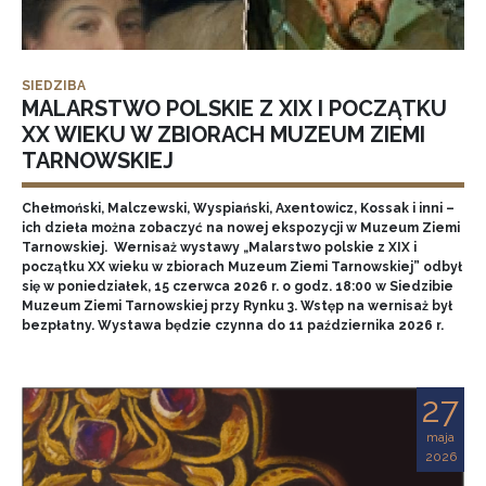
SIEDZIBA
MALARSTWO POLSKIE Z XIX I POCZĄTKU
XX WIEKU W ZBIORACH MUZEUM ZIEMI
TARNOWSKIEJ
Chełmoński, Malczewski, Wyspiański, Axentowicz, Kossak i inni –
ich dzieła można zobaczyć na nowej ekspozycji w Muzeum Ziemi
Tarnowskiej. Wernisaż wystawy „Malarstwo polskie z XIX i
początku XX wieku w zbiorach Muzeum Ziemi Tarnowskiej” odbył
się w poniedziałek, 15 czerwca 2026 r. o godz. 18:00 w Siedzibie
Muzeum Ziemi Tarnowskiej przy Rynku 3. Wstęp na wernisaż był
bezpłatny. Wystawa będzie czynna do 11 października 2026 r.
27
maja
2026